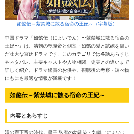
如懿伝～紫禁城に散る宿命の王妃～（字幕版）
中国ドラマ『如懿伝（にょいでん）〜紫禁城に散る宿命の
王妃〜』は、清朝の乾隆帝と側室・如懿の愛と試練を描い
た壮大な宮廷ドラマです。このカテゴリでは各話あらすじ
やネタバレ、主要キャストや人物相関、史実との違いまで
詳しく紹介。ドラマ鑑賞のお供や、視聴後の考察・調べ物
にもにも最適な情報が満載です！
如懿伝～紫禁城に散る宿命の王妃～
内容とあらすじ
清の雍正帝の時代。皇子 弘暦の幼馴染・如懿（にょい：