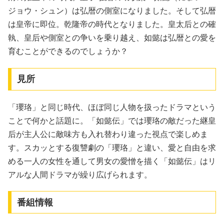
ジョウ・シュン）は弘暦の側室になりました。そして弘暦
は皇帝に即位。乾隆帝の時代となりました。皇太后との確
執、皇后や側室との争いを乗り越え、如懿は弘暦との愛を
育むことができるのでしょうか？
見所
「瓔珞」と同じ時代、ほぼ同じ人物を扱ったドラマという
ことで何かと話題に。「如懿伝」では瓔珞の敵だった継皇
后が主人公に敵味方も入れ替わり違った視点で楽しめま
す。スカッとする復讐劇の「瓔珞」と違い、愛と自由を求
める一人の女性を通して男女の愛憎を描く「如懿伝」はリ
アルな人間ドラマが繰り広げられます。
番組情報