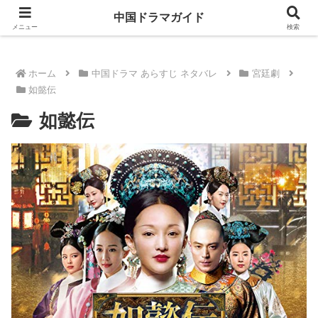
ドラマは歴史を知るともっと面白い！
中国ドラマガイド
メニュー
検索
ホーム
中国ドラマ あらすじ ネタバレ
宮廷劇
如懿伝
如懿伝