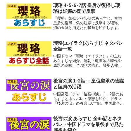
瓔珞 4･5･6･7話 皇后が復帰し瓔
宮廷劇
珞は妊娠の罠で反撃
『瓔珞』第4話〜第6話のあらすじ。富察
皇后の復帰、偽の妊娠で反撃する瓔珞、
姉の玉佩と消えた孔雀糸を紹介します。
瓔珞(エイラク)あらすじ ネタバレ
宮廷劇
全話一覧
中国ドラマ『瓔珞（エイラク）』の主な
あらすじを紹介。清朝・乾隆帝の時代や
原題の意味、全70話の流れ、登場人物が
分かります。
後宮の涙 1･2話 ：皇位継承の陰謀
宮廷劇
と陸貞の活躍
中国宮廷ドラマ「後宮の涙」 1・2話のあ
らすじとネタバレ・感想を紹介。ドラマ
「後宮の涙」の舞台は6世紀、中国北斉時
代の宮廷。主人公の陸貞は、代々役人の
家柄に生まれ、聡明で美しい娘に育ちま
す。しかし継母の陰謀によって父を殺害
後宮の涙 あらすじ 全45話とネタ
宮廷劇
され、復讐を誓い宮...
バレ・中国ドラマを最後まで見た
感想も紹介