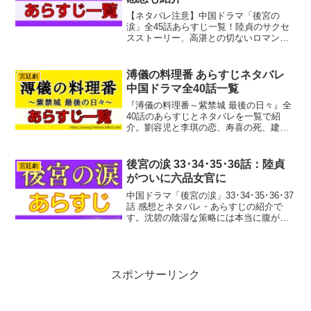
【ネタバレ注意】中国ドラマ「後宮の
涙」全45話あらすじ一覧！陸貞のサクセ
スストーリー、高湛との切ないロマン
ス、ドロドロ後宮の陰謀を徹底解説。視
聴後の正直な感想やキャスト情報も紹介
します。
溥儀の料理番 あらすじネタバレ
宮廷劇
中国ドラマ全40話一覧
『溥儀の料理番～紫禁城 最後の日々』全
40話のあらすじとネタバレを一覧で紹
介。劉容児と李琪の恋、寿喜の死、建福
宮火災、溥儀の紫禁城退去、武天の最
期、最終回の結末、実話との違いも解説
します。
後宮の涙 33･34･35･36話：陸貞
宮廷劇
がついに六品女官に
中国ドラマ「後宮の涙」33･34･35･36･37
話 感想とネタバレ・あらすじの紹介で
す。沈碧の陰湿な策略には本当に腹が立
ちますね。手口もしだいにエスカレー
ト。婁青薔はいつか対立するだろうなと
は思っていましたが、やっぱり敵になり
ました。でも...
スポンサーリンク