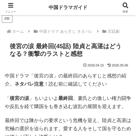
ドラマは歴史を知るともっと面白い！
中国ドラマガイド
メニュー
検索
PR
ホーム
中国ドラマ あらすじ ネタバレ
宮廷劇
後宮の涙 最終回(45話) 陸貞と高湛はどう
なる？衝撃のラストと感想
2026.04.15
2026.05.06
中国ドラマ「後宮の涙」の最終回のあらすじと感想の紹
介。
ネタバレ注意
！読む前に確認してください
「
後宮の涙
」もいよいよ
最終回
。婁氏との激しい権力闘争
や反乱を経て隣国をも巻き込む波乱の展開を迎えます。
最終回では陳からの要求という危機を迎え、陸貞と高湛は
究極の選択を迫られます。愛する人をそして国を守るため