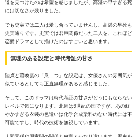
道を見つけたのは希望を感じましたが、高湛の早すぎる死
には切なさが残りました。
でも史実では二人は愛し合っていませんし、高湛の早死も
史実通りです。史実では君臣関係だった二人を、これほど
恋愛ドラマとして描けたのはすごいと思います。
無理のある設定と時代考証の甘さ
陸貞と蕭喚雲の「瓜二つ」な設定は、女優さんの雰囲気が
似ているとしても正直無理があると感じました。
そして、このドラマは時代考証の甘さがどうにもならない
レベルで気になります。北周は6世紀の国ですが、あの鮮
やかすぎる衣装の色遣いは化学合成染料のない時代には不
可能ですし、時代の技術を無視しています。
人間関係や国家間の関係も史実とかなり違います。歴史を