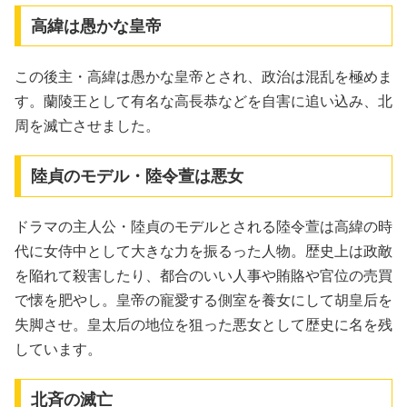
高緯は愚かな皇帝
この後主・高緯は愚かな皇帝とされ、政治は混乱を極めま
す。蘭陵王として有名な高長恭などを自害に追い込み、北
周を滅亡させました。
陸貞のモデル・陸令萱は悪女
ドラマの主人公・陸貞のモデルとされる陸令萱は高緯の時
代に女侍中として大きな力を振るった人物。歴史上は政敵
を陥れて殺害したり、都合のいい人事や賄賂や官位の売買
で懐を肥やし。皇帝の寵愛する側室を養女にして胡皇后を
失脚させ。皇太后の地位を狙った悪女として歴史に名を残
しています。
北斉の滅亡