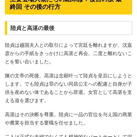
終回 その後の行方
陸貞と高湛の最後
陸貞は越国夫人との取引によって宮廷を離れますが、沈嘉
彦からの手紙をきっかけに高湛と再会。二度と離れないこ
とを誓い合いました。
陳の文帝の死後、高湛は念願叶って陸貞を皇后にしようと
します。でも陸貞は罪のない同昌公主への配慮と自身が子
供を産めない体であることから辞退。女官として高湛を支
える道を選びます。
高湛はその決断を尊重。陸貞に一品の官位を与え国の商業
や農業を担当する要職を任せました。
二人は正式な夫婦でなくても精神的なパートナーとして深