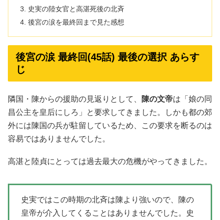
史実の陸女官と高湛死後の北斉
後宮の涙を最終回まで見た感想
後宮の涙 最終回(45話) 最後の選択 あらす
じ
隣国・陳からの援助の見返りとして、
陳の文帝
は「娘の同
昌公主を皇后にしろ」と要求してきました。しかも都の郊
外には陳国の兵が駐留しているため、この要求を断るのは
容易ではありませんでした。
高湛と陸貞にとっては過去最大の危機がやってきました。
史実ではこの時期の北斉は陳より強いので、陳の
皇帝が介入してくることはありませんでした。史