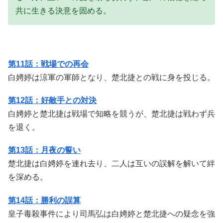
共に生きる決意を固める。
第11話：戦場での再会
白娉婷は涼軍の軍師となり、楚北捷との戦に身を投じる。
第12話：好敵手との対決
白娉婷と楚北捷は戦場で知略を競うが、楚北捷は戦わず兵
を退く。
第13話：月夜の誓い
楚北捷は白娉婷を連れ去り、二人は互いの誤解を解いて絆
を深める。
第14話：勝利の誤算
皇子毒殺事件により司馬弘は白娉婷と楚北捷への疑念を強