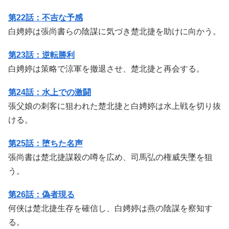
第22話：不吉な予感
白娉婷は張尚書らの陰謀に気づき楚北捷を助けに向かう。
第23話：逆転勝利
白娉婷は策略で涼軍を撤退させ、楚北捷と再会する。
第24話：水上での激闘
張父娘の刺客に狙われた楚北捷と白娉婷は水上戦を切り抜
ける。
第25話：堕ちた名声
張尚書は楚北捷謀殺の噂を広め、司馬弘の権威失墜を狙
う。
第26話：偽者現る
何侠は楚北捷生存を確信し、白娉婷は燕の陰謀を察知す
る。