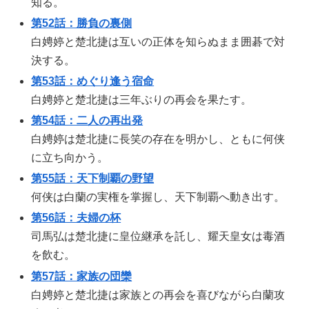
知る。
第52話：勝負の裏側
白娉婷と楚北捷は互いの正体を知らぬまま囲碁で対
決する。
第53話：めぐり逢う宿命
白娉婷と楚北捷は三年ぶりの再会を果たす。
第54話：二人の再出発
白娉婷は楚北捷に長笑の存在を明かし、ともに何侠
に立ち向かう。
第55話：天下制覇の野望
何侠は白蘭の実権を掌握し、天下制覇へ動き出す。
第56話：夫婦の杯
司馬弘は楚北捷に皇位継承を託し、耀天皇女は毒酒
を飲む。
第57話：家族の団欒
白娉婷と楚北捷は家族との再会を喜びながら白蘭攻