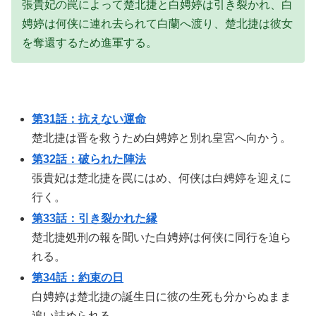
張貴妃の罠によって楚北捷と白娉婷は引き裂かれ、白
娉婷は何侠に連れ去られて白蘭へ渡り、楚北捷は彼女
を奪還するため進軍する。
第31話：抗えない運命
楚北捷は晋を救うため白娉婷と別れ皇宮へ向かう。
第32話：破られた陣法
張貴妃は楚北捷を罠にはめ、何侠は白娉婷を迎えに
行く。
第33話：引き裂かれた縁
楚北捷処刑の報を聞いた白娉婷は何侠に同行を迫ら
れる。
第34話：約束の日
白娉婷は楚北捷の誕生日に彼の生死も分からぬまま
追い詰められる。