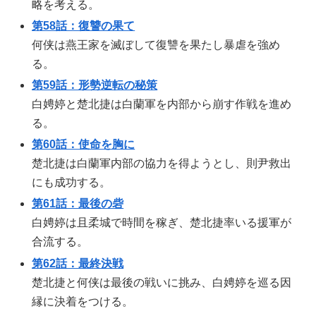
略を考える。
第58話：復讐の果て
何侠は燕王家を滅ぼして復讐を果たし暴虐を強め
る。
第59話：形勢逆転の秘策
白娉婷と楚北捷は白蘭軍を内部から崩す作戦を進め
る。
第60話：使命を胸に
楚北捷は白蘭軍内部の協力を得ようとし、則尹救出
にも成功する。
第61話：最後の砦
白娉婷は且柔城で時間を稼ぎ、楚北捷率いる援軍が
合流する。
第62話：最終決戦
楚北捷と何侠は最後の戦いに挑み、白娉婷を巡る因
縁に決着をつける。