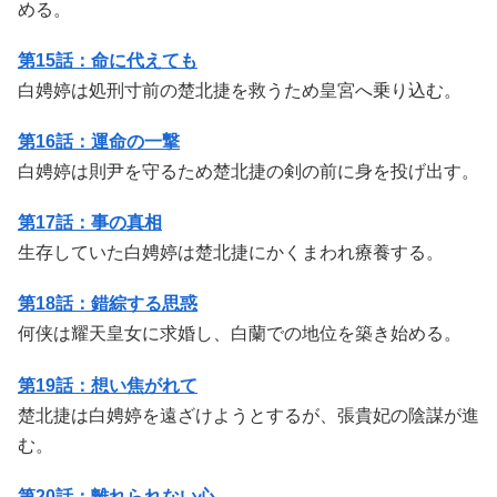
める。
第15話：命に代えても
白娉婷は処刑寸前の楚北捷を救うため皇宮へ乗り込む。
第16話：運命の一撃
白娉婷は則尹を守るため楚北捷の剣の前に身を投げ出す。
第17話：事の真相
生存していた白娉婷は楚北捷にかくまわれ療養する。
第18話：錯綜する思惑
何侠は耀天皇女に求婚し、白蘭での地位を築き始める。
第19話：想い焦がれて
楚北捷は白娉婷を遠ざけようとするが、張貴妃の陰謀が進
む。
第20話：離れられない心