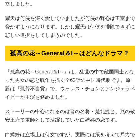
立しました。
耀天は何侠を深く愛していましたが何侠の野心は王室まで
脅かすようになります。しかし耀天は何侠を排除できずに
悲しい選択をしてしまうのでした。
孤高の花～General＆I～はどんなドラマ？
『孤高の花～General＆I～』は、乱世の中で敵国同士とな
った男女の恋と戦争を描く全62話の中国時代劇です。原
題は『孤芳不自賞』で、ウォレス・チョンとアンジェラベ
イビーが主演を務めました。
ストーリーの中心になるのは晋の名将・楚北捷と、燕の敬
安王府で軍師として活躍していた白娉婷の恋です。
白娉婷は立場上は侍女ですが、実際には策を考えて兵力で