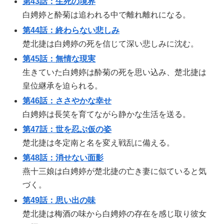
第43話：生死の境界
白娉婷と酔菊は追われる中で離れ離れになる。
第44話：終わらない悲しみ
楚北捷は白娉婷の死を信じて深い悲しみに沈む。
第45話：無情な現実
生きていた白娉婷は酔菊の死を思い込み、楚北捷は
皇位継承を迫られる。
第46話：ささやかな幸せ
白娉婷は長笑を育てながら静かな生活を送る。
第47話：世を忍ぶ仮の姿
楚北捷は冬定南と名を変え戦乱に備える。
第48話：消せない面影
燕十三娘は白娉婷が楚北捷の亡き妻に似ていると気
づく。
第49話：思い出の味
楚北捷は梅酒の味から白娉婷の存在を感じ取り彼女