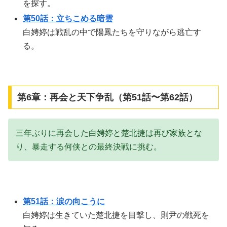
を探す。
第50話：立ちこめる暗雲
白娉婷は戦乱の中で陽鳳たちを守りながら逃亡す
る。
第6章：再会と天下争乱（第51話〜第62話）
三年ぶりに再会した白娉婷と楚北捷は再び家族とな
り、暴走する何侠との最終決戦に挑む。
第51話：涙の向こうに
白娉婷は生きていた楚北捷を目撃し、則尹の戦死を