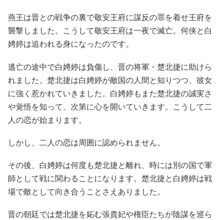
燕王は晋との戦争の裏で敬安王府に謀反の罪を着せ王府を
襲撃しました。こうして敬安王府は一夜で滅亡。何侠と白
娉婷は追われる身になったのです。
逃亡の途中で白娉婷は負傷し、晋の将軍・楚北捷に助けら
れました。楚北捷は白娉婷が敵国の人間と知りつつ、彼女
に強く惹かれていきました。白娉婷もまた楚北捷の誠実さ
や覚悟を知って、次第に心を開いていきます。こうして二
人の恋が始まります。
しかし、二人の恋は周囲に認められません。
その後、白娉婷は何度も楚北捷と離れ、時には別の国で軍
師として戦に関わることになります。楚北捷と白娉婷は戦
場で敵として向き合うことさえありました。
晋の朝廷では楚北捷を妬む張貴妃や権臣たちが陰謀を巡ら