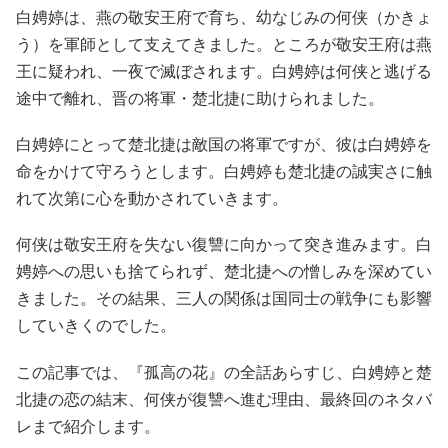
白娉婷は、燕の敬安王府で育ち、幼なじみの何侠（かきょ
う）を軍師として支えてきました。ところが敬安王府は燕
王に疑われ、一夜で滅ぼされます。白娉婷は何侠と逃げる
途中で離れ、晋の将軍・楚北捷に助けられました。
白娉婷にとって楚北捷は敵国の将軍ですが、彼は白娉婷を
命をかけて守ろうとします。白娉婷も楚北捷の誠実さに触
れて次第に心を動かされていきます。
何侠は敬安王府を失ない復讐に向かって突き進みます。白
娉婷への思いも捨てられず、楚北捷への憎しみを深めてい
きました。その結果、三人の関係は国同士の戦争にも影響
していきくのでした。
この記事では、『孤高の花』の全話あらすじ、白娉婷と楚
北捷の恋の結末、何侠が復讐へ進む理由、最終回のネタバ
レまで紹介します。