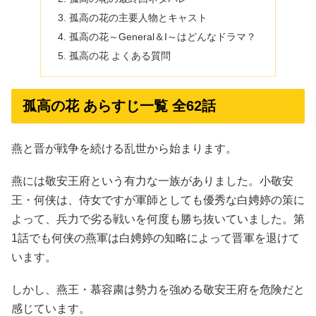
孤高の花の主要人物とキャスト
孤高の花～General＆I～はどんなドラマ？
孤高の花 よくある質問
孤高の花 あらすじ一覧 全62話
燕と晋が戦争を続ける乱世から始まります。
燕には敬安王府という有力な一族がありました。小敬安
王・何侠は、侍女ですが軍師としても優秀な白娉婷の策に
よって、兵力で劣る戦いを何度も勝ち抜いていました。第
1話でも何侠の燕軍は白娉婷の知略によって晋軍を退けて
います。
しかし、燕王・慕容粛は勢力を強める敬安王府を危険だと
感じています。