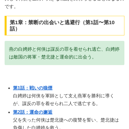
です。
第1章：禁断の出会いと逃避行（第1話〜第10
話）
燕の白娉婷と何侠は謀反の罪を着せられ逃亡、白娉婷
は敵国の将軍・楚北捷と運命的に出会う。
第1話：戦いの狼煙
白娉婷は何侠を軍師として支え燕軍を勝利に導く
が、謀反の罪を着せられ二人で逃亡する。
第2話：運命の邂逅
父を失った何侠は楚北捷への復讐を誓い、楚北捷は
負傷した白娉婷を救う。