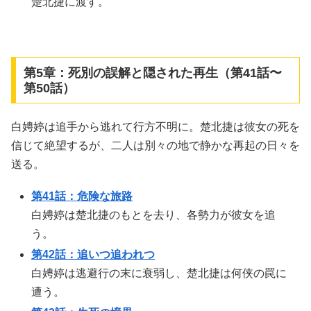
楚北捷に渡す。
第5章：死別の誤解と隠された再生（第41話〜
第50話）
白娉婷は追手から逃れて行方不明に。楚北捷は彼女の死を
信じて絶望するが、二人は別々の地で静かな再起の日々を
送る。
第41話：危険な旅路
白娉婷は楚北捷のもとを去り、各勢力が彼女を追
う。
第42話：追いつ追われつ
白娉婷は逃避行の末に衰弱し、楚北捷は何侠の罠に
遭う。