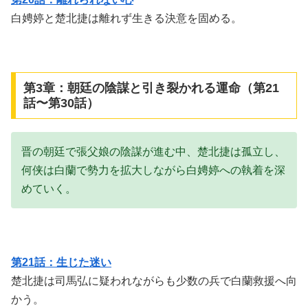
白娉婷と楚北捷は離れず生きる決意を固める。
第3章：朝廷の陰謀と引き裂かれる運命（第21
話〜第30話）
晋の朝廷で張父娘の陰謀が進む中、楚北捷は孤立し、
何侠は白蘭で勢力を拡大しながら白娉婷への執着を深
めていく。
第21話：生じた迷い
楚北捷は司馬弘に疑われながらも少数の兵で白蘭救援へ向
かう。