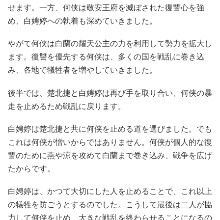
せます。一方、何侠は敬安王府を滅ぼされた復讐心を強
め、白娉婷への執着も深めていきました。
やがて何侠は白蘭の耀天公主の力を利用して勢力を拡大し
ます。復讐を優先する何侠は、多くの国を戦乱に巻き込
み、各地で犠牲者を増やしていきました。
後半では、楚北捷と白娉婷は再び手を取り合い、何侠の暴
走を止めるため戦乱に戻ります。
白娉婷は楚北捷と共に何侠を止める道を選びました。でも
これは何侠が憎いからではありません。何侠が個人的な復
讐のために燕や涼を攻めて白蘭まで巻き込み、戦争を広げ
たからです。
白娉婷は、かつて大切にした人を止めることで、これ以上
の犠牲を防ごうとするのでした。こうして最後は二人が協
力して何侠を止め、大きな戦乱を終わらせることになるの