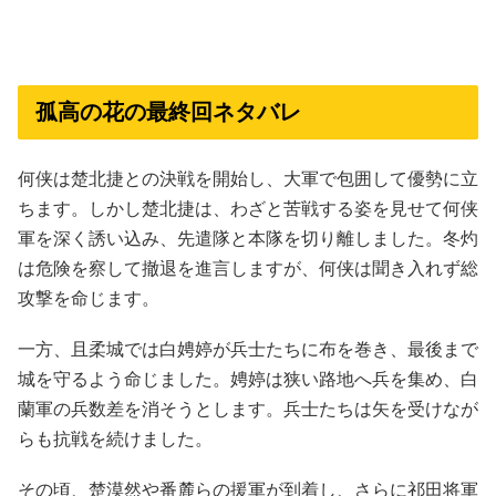
孤高の花の最終回ネタバレ
何侠は楚北捷との決戦を開始し、大軍で包囲して優勢に立
ちます。しかし楚北捷は、わざと苦戦する姿を見せて何侠
軍を深く誘い込み、先遣隊と本隊を切り離しました。冬灼
は危険を察して撤退を進言しますが、何侠は聞き入れず総
攻撃を命じます。
一方、且柔城では白娉婷が兵士たちに布を巻き、最後まで
城を守るよう命じました。娉婷は狭い路地へ兵を集め、白
蘭軍の兵数差を消そうとします。兵士たちは矢を受けなが
らも抗戦を続けました。
その頃、楚漠然や番麓らの援軍が到着し、さらに祁田将軍