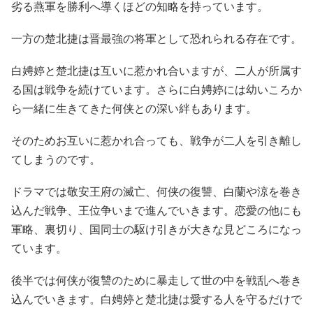
劣る燕軍を勝利へ導くほどの知略を持っています。
一方の楚北捷は晋最強の将軍として恐れられる存在です。
白娉婷と楚北捷は互いに惹かれ合いますが、二人が所属す
る国は戦争を続けています。さらに白娉婷には幼いころか
ら一緒に生きてきた何侠との深い絆もあります。
そのためお互いに惹かれ合っても、戦争が二人を引き離し
てしまうのです。
ドラマでは敬安王府の滅亡、何侠の復讐、白蘭や涼を巻き
込んだ戦争、王位争いまで進んでいきます。恋愛の他にも
軍略、裏切り、国同士の駆け引きが大きな見どころになっ
ています。
後半では何侠が復讐のために暴走して世の中を戦乱へ巻き
込んでいきます。白娉婷と楚北捷は愛する人を守るだけで