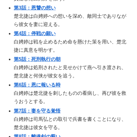
第3話：恩讐の想い
楚北捷は白娉婷への想いを深め、敵同士でありなが
ら彼女を妻に迎える。
第4話：停戦の願い
白娉婷は戦を止めるため命を懸けた策を用い、楚北
捷に真意を明かす。
第5話：死刑執行の朝
白娉婷は処刑されたと見せかけて燕へ引き渡され、
楚北捷と何侠が彼女を追う。
第6話：恩に報いる時
白娉婷は楚北捷を刺したものの看病し、再び彼を救
うおうとする。
第7話：妻を守る覚悟
白娉婷は司馬弘との取引で兵書を書くことになり、
楚北捷は彼女を守る。
第8話：離魂剣の誓い