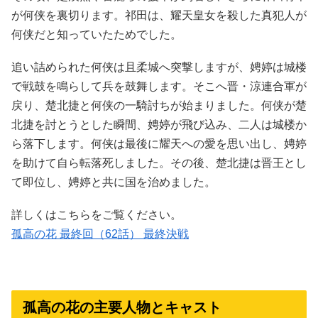
が何侠を裏切ります。祁田は、耀天皇女を殺した真犯人が
何侠だと知っていたためでした。
追い詰められた何侠は且柔城へ突撃しますが、娉婷は城楼
で戦鼓を鳴らして兵を鼓舞します。そこへ晋・涼連合軍が
戻り、楚北捷と何侠の一騎討ちが始まりました。何侠が楚
北捷を討とうとした瞬間、娉婷が飛び込み、二人は城楼か
ら落下します。何侠は最後に耀天への愛を思い出し、娉婷
を助けて自ら転落死しました。その後、楚北捷は晋王とし
て即位し、娉婷と共に国を治めました。
詳しくはこちらをご覧ください。
孤高の花 最終回（62話） 最終決戦
孤高の花の主要人物とキャスト