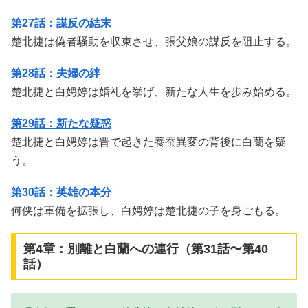
第27話：謀反の結末
楚北捷は偽者騒動を収束させ、張父娘の謀反を阻止する。
第28話：夫婦の絆
楚北捷と白娉婷は婚礼を挙げ、新たな人生を歩み始める。
第29話：新たな疑惑
楚北捷と白娉婷は晋で起きた養蚕異変の背後に白蘭を疑
う。
第30話：英雄の本分
何侠は軍備を拡張し、白娉婷は楚北捷の子を身ごもる。
第4章：別離と白蘭への連行（第31話〜第40
話）