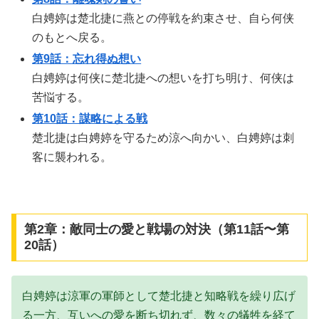
白娉婷は楚北捷に燕との停戦を約束させ、自ら何侠
のもとへ戻る。
第9話：忘れ得ぬ想い
白娉婷は何侠に楚北捷への想いを打ち明け、何侠は
苦悩する。
第10話：謀略による戦
楚北捷は白娉婷を守るため涼へ向かい、白娉婷は刺
客に襲われる。
第2章：敵同士の愛と戦場の対決（第11話〜第
20話）
白娉婷は涼軍の軍師として楚北捷と知略戦を繰り広げ
る一方、互いへの愛を断ち切れず、数々の犠牲を経て