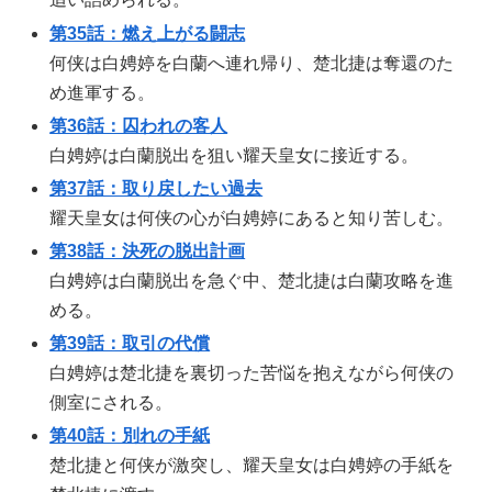
第35話：燃え上がる闘志
何侠は白娉婷を白蘭へ連れ帰り、楚北捷は奪還のた
め進軍する。
第36話：囚われの客人
白娉婷は白蘭脱出を狙い耀天皇女に接近する。
第37話：取り戻したい過去
耀天皇女は何侠の心が白娉婷にあると知り苦しむ。
第38話：決死の脱出計画
白娉婷は白蘭脱出を急ぐ中、楚北捷は白蘭攻略を進
める。
第39話：取引の代償
白娉婷は楚北捷を裏切った苦悩を抱えながら何侠の
側室にされる。
第40話：別れの手紙
楚北捷と何侠が激突し、耀天皇女は白娉婷の手紙を