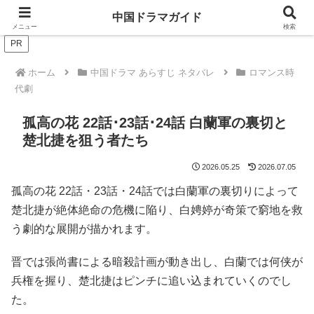
ドラマは歴史を知るともっと面白い！
中国ドラマガイド
メニュー
検索
PR
ホーム
中国ドラマ あらすじ ネタバレ
ロマンス時
代劇
孤高の花 22話･23話･24話 白蘭軍の裏切と
楚北捷を狙う者たち
2026.05.25
2026.07.05
孤高の花 22話・23話・24話では白蘭軍の裏切りによって
楚北捷が絶体絶命の危機に陥り、白娉婷が奇策で窮地を救
う劇的な展開が描かれます。
晋では張尚書による暗殺計画が動き出し、白蘭では何侠が
兵権を握り、楚北捷はピンチに追い込まれていくのでし
た。