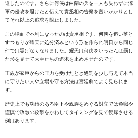
返したのです。さらに何侠は白蘭の兵を一人も失わずに涼
軍の侵攻を退けたと伝えて貴丞相の告発を言いがかりとし
てそれ以上の追求を阻止しました。
この場面で不利になったのは貴丞相です。何侠を追い落と
すつもりが耀天に処分済みという形を作られ明日から同じ
件では騒げなくなりました。耀天は何侠をいったんは罰し
た形を見せて大臣たちの追求を止めさせたのです。
王族が家臣からの圧力を受けたとき処罰を少し与えて本当
に守りたい人や立場を守る方法は宮廷劇でよく見られま
す。
歴史上でも功績のある臣下や親族をめぐる対立では免職や
謹慎で政敵の攻撃をかわしてタイミングを見て復帰させる
例はあります。