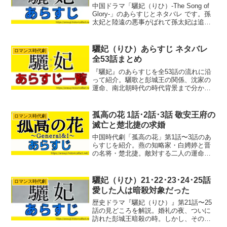
中国ドラマ「驪妃（りひ）-The Song of
Glory-」のあらすじとネタバレ です。孫
太妃と陸遠の悪事がばれて孫太妃は追放
され墓守になり。竟陵王も母に付いてい
きました。陸遠は粛清されました。しか
し沈驪歌の命を狙う沈楽清は謝顥をみつ
驪妃（りひ）あらすじ ネタバレ
ロマンス時代劇
け...
全53話まとめ
『驪妃』のあらすじを全53話の流れに沿
って紹介。驪歌と彭城王の関係、沈家の
運命、南北朝時代の時代背景まで分かり
やすくまとめました。
孤高の花 1話･2話･3話 敬安王府の
ロマンス時代劇
滅亡と楚北捷の求婚
中国時代劇「孤高の花」第1話〜3話のあ
らすじを紹介。燕の知略家・白娉婷と晋
の名将・楚北捷。敵対する二人の運命
は、敬安王府の滅亡と川岸での再会から
大きく動き出します。復讐のための婚
礼、毒を仕込んだ衣装、そして幼い日の
驪妃（りひ）21･22･23･24･25話
ロマンス時代劇
記憶。ドラマ序盤の大きな転換点と、目
愛した人は暗殺対象だった
を離せない緊迫のストーリーを分かりや
すく解説。
歴史ドラマ『驪妃（りひ）』第21話〜25
話の見どころを解説。婚礼の夜、ついに
訪れた彭城王暗殺の時。しかし、その正
体は驪歌が愛した男性だった。愛と復讐