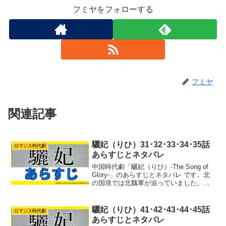
フミヤをフォローする
フミヤ
関連記事
驪妃（りひ）31･32･33･34･35話
ロマンス時代劇
あらすじとネタバレ
中国時代劇「驪妃（りひ）-The Song of
Glory-」のあらすじとネタバレ です。北
の国境では北魏軍が迫っていました。彭
城王と陸遠は遠征が決まりました。竟陵
王が留守をあずかることになりました
が。陸遠は謝顥と組んで朝廷を操ろうと
驪妃（りひ）41･42･43･44･45話
ロマンス時代劇
画策...
あらすじとネタバレ