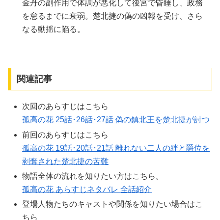
金丹の副作用で体調が悪化して後宮で昏睡し、政務
を怠るまでに衰弱。楚北捷の偽の凶報を受け、さら
なる動揺に陥る。
関連記事
次回のあらすじはこちら
孤高の花 25話･26話･27話 偽の鎮北王を楚北捷が討つ
前回のあらすじはこちら
孤高の花 19話･20話･21話 離れない二人の絆と爵位を
剥奪された楚北捷の苦難
物語全体の流れを知りたい方はこちら。
孤高の花 あらすじネタバレ 全話紹介
登場人物たちのキャストや関係を知りたい場合はこ
ちら