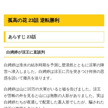
孤高の花 23話 逆転勝利
あらすじ 23話
白娉婷が涼王に直談判
白娉婷は淮水の結氷時期を予測し楚漠然とともに涼軍の陣
営へ潜入しました。白娉婷は涼王に刃を突きつけ何侠の思
惑を説いて撤兵を迫ります。
白娉婷は山に10万の大軍がいると嘘を告げました。涼王
が営帳の外を見ると山には無数の人影がありました。実は
白娉婷たちが夜通しで配置した藁人形でしたが、騙された