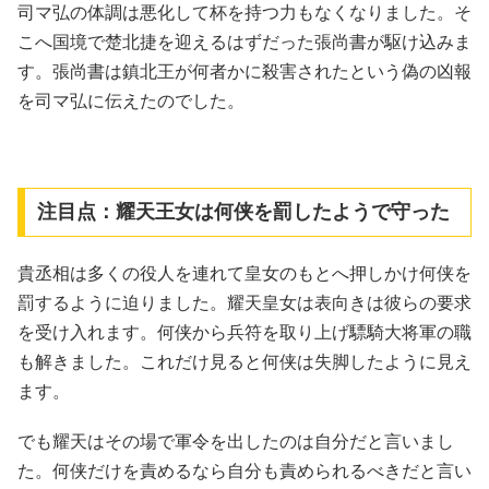
司マ弘の体調は悪化して杯を持つ力もなくなりました。そ
こへ国境で楚北捷を迎えるはずだった張尚書が駆け込みま
す。張尚書は鎮北王が何者かに殺害されたという偽の凶報
を司マ弘に伝えたのでした。
注目点：耀天王女は何侠を罰したようで守った
貴丞相は多くの役人を連れて皇女のもとへ押しかけ何侠を
罰するように迫りました。耀天皇女は表向きは彼らの要求
を受け入れます。何侠から兵符を取り上げ驃騎大将軍の職
も解きました。これだけ見ると何侠は失脚したように見え
ます。
でも耀天はその場で軍令を出したのは自分だと言いまし
た。何侠だけを責めるなら自分も責められるべきだと言い