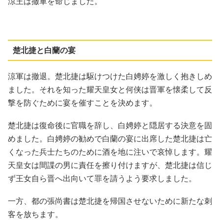
涼王は撤軍を命じました。
楚北捷と白蘭の宴
涼軍は撤退。楚北捷は駆けつけた白娉婷を激しく抱きしめ
ました。それを知った耀天皇女と何侠は晋軍を懐柔して反
撃を防ぐために宴を催すことを決めます。
楚北捷は復命後に官職を辞し、白娉婷と隠居する決意を固
めました。白娉婷の勧めで白蘭の宴に出席した楚北捷は亡
くなった兵士たちのために酒を地に注いで哀悼します。耀
天皇女は間諜の男に責任を擦り付けますが、楚北捷は信じ
ず王女自ら晋へ出向いて罪を請うよう要求しました。
一方、都の張尚書は楚北捷を帰国させないために新たな刺
客を放ちます。