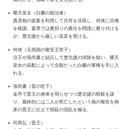
耀天皇女（白蘭の統治者）
貴丞相の提案を利用して兵符を没収し、何侠に兵権
を移譲。宴席では裏切りの責任を間諜に擦り付ける
が、楚北捷から厳しい追及を受ける。
何侠（元燕国の敬安王世子）
涼王や張尚書と結託して楚北捷の排除を狙い、耀天
皇女の采配によって念願だった白蘭の軍権を手に入
れる。
張尚書（晋の臣下）
金丹で晋王の身体を弱らせつつ楚北捷の暗殺を謀
り、最終的には二人が死亡したという偽の報告を病
床の晋王に伝えて朝廷の混乱を煽る。
司馬弘（晋王）