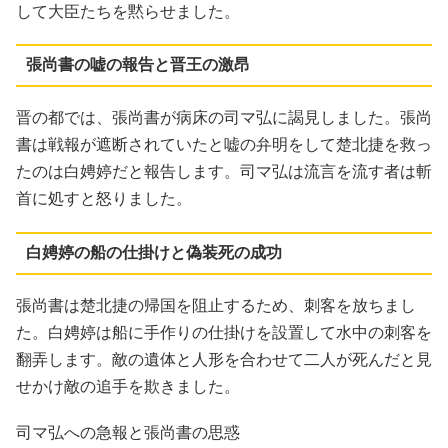
して大臣たちを黙らせました。
張尚書の嘘の報告と晋王の激昂
晋の都では、張尚書が病床の司マ弘に謁見しました。張尚
書は戦報が遮断されていたと嘘の弁明をして楚北捷を救っ
たのは白娉婷だと報告します。司マ弘は流言を流す者は斬
首に処すと怒りました。
白娉婷の船の仕掛けと偽装死の成功
張尚書は楚北捷の帰国を阻止するため、刺客を放ちまし
た。白娉婷は船に手作りの仕掛けを設置して水中の刺客を
翻弄します。敵の遺体と人形を合わせて二人が死んだと見
せかけ敵の追手を欺きました。
司マ弘への急報と張尚書の思惑