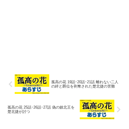
孤高の花 19話･20話･21話 離れない二人
の絆と爵位を剥奪された楚北捷の苦難
孤高の花 25話･26話･27話 偽の鎮北王を
楚北捷が討つ