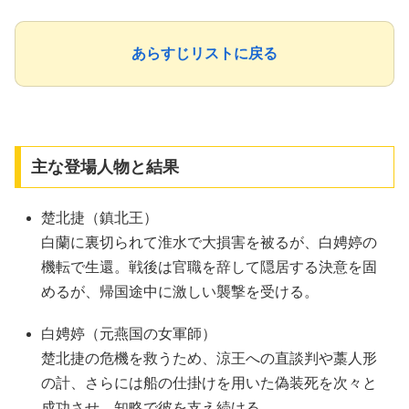
あらすじリストに戻る
主な登場人物と結果
楚北捷（鎮北王）
白蘭に裏切られて淮水で大損害を被るが、白娉婷の
機転で生還。戦後は官職を辞して隠居する決意を固
めるが、帰国途中に激しい襲撃を受ける。
白娉婷（元燕国の女軍師）
楚北捷の危機を救うため、涼王への直談判や藁人形
の計、さらには船の仕掛けを用いた偽装死を次々と
成功させ、知略で彼を支え続ける。