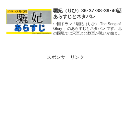
の間で揺れる驪歌の決断と、毒に侵され
た彭城王を救うための決死の捜索が始ま
驪妃（りひ）36･37･38･39･40話
ロマンス時代劇
ります。陸遠との心理戦や沈楽清の再始
あらすじとネタバレ
動など、物語が大きく動く激動の展開を
紹介。
中国ドラマ「驪妃（りひ）-The Song of
Glory-」のあらすじとネタバレ です。北
の国境では宋軍と北魏軍が戦いが始まり
ました。驪歌と彭城王は魏軍に変装した
薛逑に襲撃されました。偽の焼死体を使
って彭城王の死を偽装。抜け穴から脱出
し...
スポンサーリンク