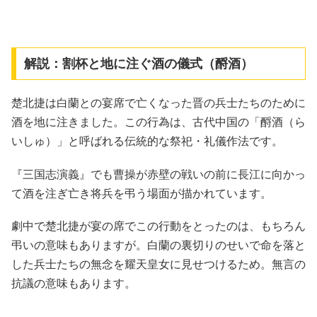
解説：割杯と地に注ぐ酒の儀式（酹酒）
楚北捷は白蘭との宴席で亡くなった晋の兵士たちのために
酒を地に注きました。この行為は、古代中国の「酹酒（ら
いしゅ）」と呼ばれる伝統的な祭祀・礼儀作法です。
『三国志演義』でも曹操が赤壁の戦いの前に長江に向かっ
て酒を注ぎ亡き将兵を弔う場面が描かれています。
劇中で楚北捷が宴の席でこの行動をとったのは、もちろん
弔いの意味もありますが。白蘭の裏切りのせいで命を落と
した兵士たちの無念を耀天皇女に見せつけるため。無言の
抗議の意味もあります。