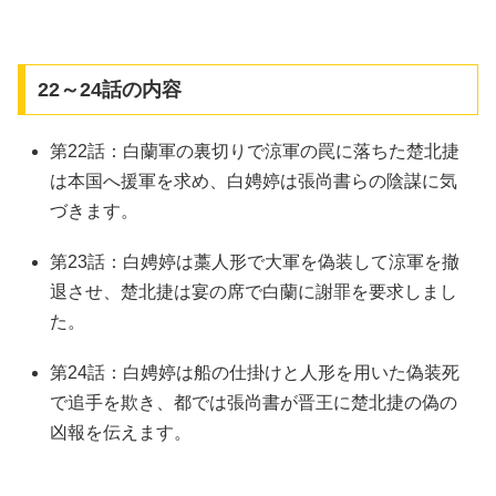
22～24話の内容
第22話：白蘭軍の裏切りで涼軍の罠に落ちた楚北捷
は本国へ援軍を求め、白娉婷は張尚書らの陰謀に気
づきます。
第23話：白娉婷は藁人形で大軍を偽装して涼軍を撤
退させ、楚北捷は宴の席で白蘭に謝罪を要求しまし
た。
第24話：白娉婷は船の仕掛けと人形を用いた偽装死
で追手を欺き、都では張尚書が晋王に楚北捷の偽の
凶報を伝えます。