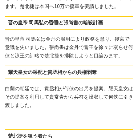
ます。楚北捷は本国へ10万の援軍を要請しました。
晋の皇帝 司馬弘の昏睡と張尚書の暗殺計画
晋の皇帝 司馬弘は金丹の服用により政務を怠り、後宮で
意識を失いました。張尚書は金丹で晋王を徐々に弱らせ何
侠と涼王の計略で楚北捷を排除しようと目論みます。
耀天皇女の采配と貴丞相からの兵権剥奪
白蘭の朝廷では、貴丞相が何侠の出兵を提案。耀天皇女は
その提案を利用して貴常青から兵符を没収して何侠に引き
渡しました。
楚北捷を狙う者たち