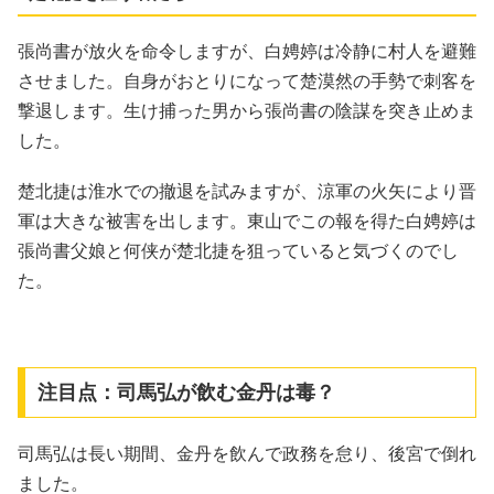
張尚書が放火を命令しますが、白娉婷は冷静に村人を避難
させました。自身がおとりになって楚漠然の手勢で刺客を
撃退します。生け捕った男から張尚書の陰謀を突き止めま
した。
楚北捷は淮水での撤退を試みますが、涼軍の火矢により晋
軍は大きな被害を出します。東山でこの報を得た白娉婷は
張尚書父娘と何侠が楚北捷を狙っていると気づくのでし
た。
注目点：司馬弘が飲む金丹は毒？
司馬弘は長い期間、金丹を飲んで政務を怠り、後宮で倒れ
ました。