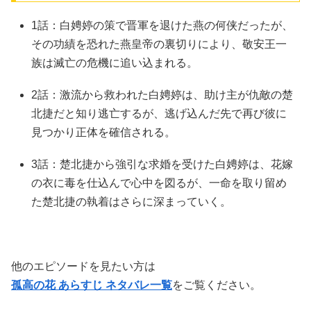
1話：白娉婷の策で晋軍を退けた燕の何侠だったが、
その功績を恐れた燕皇帝の裏切りにより、敬安王一
族は滅亡の危機に追い込まれる。
2話：激流から救われた白娉婷は、助け主が仇敵の楚
北捷だと知り逃亡するが、逃げ込んだ先で再び彼に
見つかり正体を確信される。
3話：楚北捷から強引な求婚を受けた白娉婷は、花嫁
の衣に毒を仕込んで心中を図るが、一命を取り留め
た楚北捷の執着はさらに深まっていく。
他のエピソードを見たい方は
孤高の花 あらすじ ネタバレ一覧
をご覧ください。