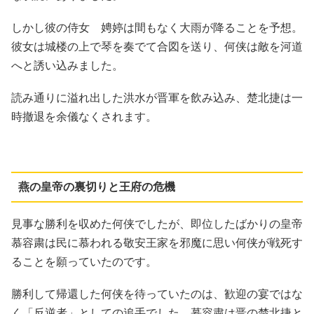
しかし彼の侍女 娉婷は間もなく大雨が降ることを予想。
彼女は城楼の上で琴を奏でて合図を送り、何侠は敵を河道
へと誘い込みました。
読み通りに溢れ出した洪水が晋軍を飲み込み、楚北捷は一
時撤退を余儀なくされます。
燕の皇帝の裏切りと王府の危機
見事な勝利を収めた何侠でしたが、即位したばかりの皇帝
慕容粛は民に慕われる敬安王家を邪魔に思い何侠が戦死す
ることを願っていたのです。
勝利して帰還した何侠を待っていたのは、歓迎の宴ではな
く「反逆者」としての追手でした。慕容粛は晋の楚北捷と