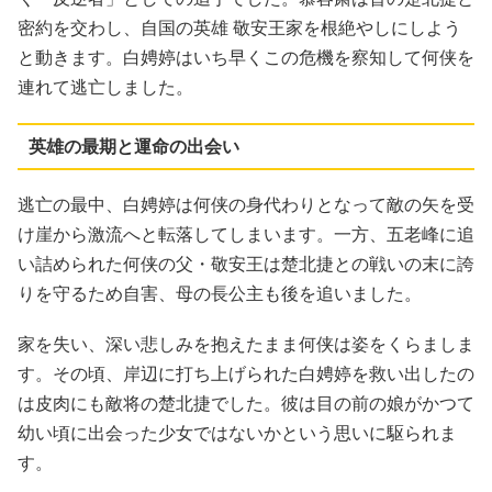
密約を交わし、自国の英雄 敬安王家を根絶やしにしよう
と動きます。白娉婷はいち早くこの危機を察知して何侠を
連れて逃亡しました。
英雄の最期と運命の出会い
逃亡の最中、白娉婷は何侠の身代わりとなって敵の矢を受
け崖から激流へと転落してしまいます。一方、五老峰に追
い詰められた何侠の父・敬安王は楚北捷との戦いの末に誇
りを守るため自害、母の長公主も後を追いました。
家を失い、深い悲しみを抱えたまま何侠は姿をくらましま
す。その頃、岸辺に打ち上げられた白娉婷を救い出したの
は皮肉にも敵将の楚北捷でした。彼は目の前の娘がかつて
幼い頃に出会った少女ではないかという思いに駆られま
す。