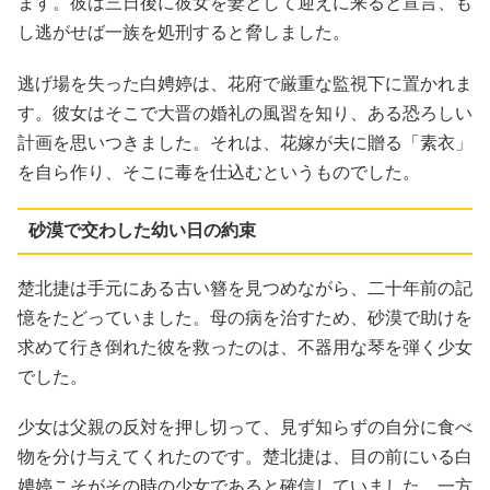
ます。彼は三日後に彼女を妻として迎えに来ると宣言、も
し逃がせば一族を処刑すると脅しました。
逃げ場を失った白娉婷は、花府で厳重な監視下に置かれま
す。彼女はそこで大晋の婚礼の風習を知り、ある恐ろしい
計画を思いつきました。それは、花嫁が夫に贈る「素衣」
を自ら作り、そこに毒を仕込むというものでした。
砂漠で交わした幼い日の約束
楚北捷は手元にある古い簪を見つめながら、二十年前の記
憶をたどっていました。母の病を治すため、砂漠で助けを
求めて行き倒れた彼を救ったのは、不器用な琴を弾く少女
でした。
少女は父親の反対を押し切って、見ず知らずの自分に食べ
物を分け与えてくれたのです。楚北捷は、目の前にいる白
娉婷こそがその時の少女であると確信していました。一方