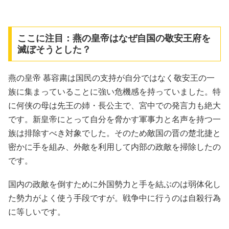
ここに注目：燕の皇帝はなぜ自国の敬安王府を
滅ぼそうとした？
燕の皇帝 慕容粛は国民の支持が自分ではなく敬安王の一
族に集まっていることに強い危機感を持っていました。特
に何侠の母は先王の姉・長公主で、宮中での発言力も絶大
です。新皇帝にとって自分を脅かす軍事力と名声を持つ一
族は排除すべき対象でした。そのため敵国の晋の楚北捷と
密かに手を組み、外敵を利用して内部の政敵を掃除したの
です。
国内の政敵を倒すために外国勢力と手を結ぶのは弱体化し
た勢力がよく使う手段ですが。戦争中に行うのは自殺行為
に等しいです。