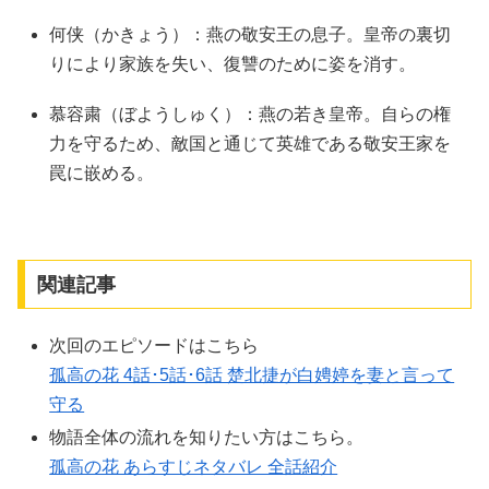
何侠（かきょう）：燕の敬安王の息子。皇帝の裏切
りにより家族を失い、復讐のために姿を消す。
慕容粛（ぼようしゅく）：燕の若き皇帝。自らの権
力を守るため、敵国と通じて英雄である敬安王家を
罠に嵌める。
関連記事
次回のエピソードはこちら
孤高の花 4話･5話･6話 楚北捷が白娉婷を妻と言って
守る
物語全体の流れを知りたい方はこちら。
孤高の花 あらすじネタバレ 全話紹介