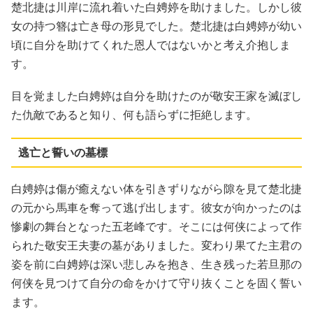
楚北捷は川岸に流れ着いた白娉婷を助けました。しかし彼
女の持つ簪は亡き母の形見でした。楚北捷は白娉婷が幼い
頃に自分を助けてくれた恩人ではないかと考え介抱しま
す。
目を覚ました白娉婷は自分を助けたのが敬安王家を滅ぼし
た仇敵であると知り、何も語らずに拒絶します。
逃亡と誓いの墓標
白娉婷は傷が癒えない体を引きずりながら隙を見て楚北捷
の元から馬車を奪って逃げ出します。彼女が向かったのは
惨劇の舞台となった五老峰です。そこには何侠によって作
られた敬安王夫妻の墓がありました。変わり果てた主君の
姿を前に白娉婷は深い悲しみを抱き、生き残った若旦那の
何侠を見つけて自分の命をかけて守り抜くことを固く誓い
ます。