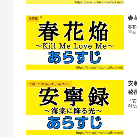
春花
復讐劇
春花
容玄
安
中国ドラマ あらすじ ネタバレ
秘
「安
利な