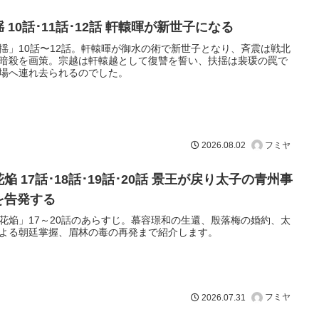
 10話･11話･12話 軒轅暉が新世子になる
揺」10話〜12話。軒轅暉が御水の術で新世子となり、斉震は戦北
暗殺を画策。宗越は軒轅越として復讐を誓い、扶揺は裴瑗の罠で
場へ連れ去られるのでした。
フミヤ
2026.08.02
焔 17話･18話･19話･20話 景王が戻り太子の青州事
を告発する
花焔」17～20話のあらすじ。慕容璟和の生還、殷落梅の婚約、太
よる朝廷掌握、眉林の毒の再発まで紹介します。
フミヤ
2026.07.31