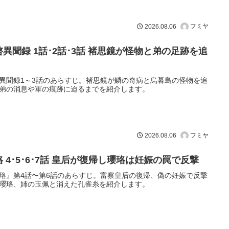
フミヤ
2026.08.06
啓異聞録 1話･2話･3話 褚思鏡が怪物と弟の足跡を追
異聞録1～3話のあらすじ。褚思鏡が鱗の奇病と烏暮島の怪物を追
弟の消息や軍の痕跡に迫るまでを紹介します。
フミヤ
2026.08.06
珞 4･5･6･7話 皇后が復帰し瓔珞は妊娠の罠で反撃
珞』第4話〜第6話のあらすじ。富察皇后の復帰、偽の妊娠で反撃
瓔珞、姉の玉佩と消えた孔雀糸を紹介します。