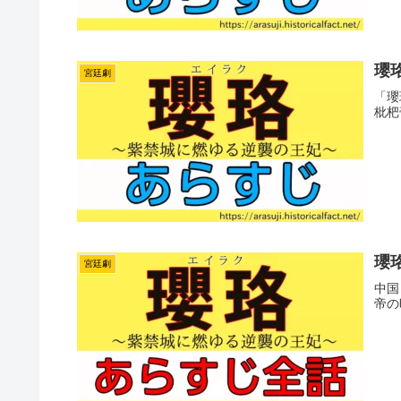
瓔
宮廷劇
「瓔
枇杷
瓔
宮廷劇
中国
帝の