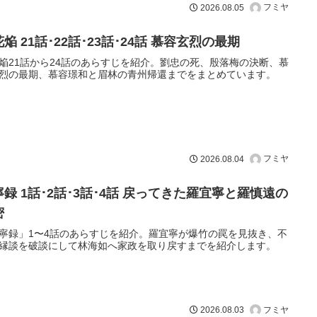
フミヤ
2026.08.05
焔 21話･22話･23話･24話 慕容玄烈の最期
焔21話から24話のあらすじを紹介。劉忠の死、殷落梅の決断、慕
烈の最期、慕容璟和と眉林の青州帰還までをまとめています。
フミヤ
2026.08.04
寧録 1話･2話･3話･4話 戻ってきた羅宜寧と羅慎遠の
密
寧録」1〜4話のあらすじを紹介。羅宜寧が爆竹の罠を見抜き、不
縁談を破談にして林海如へ家政を取り戻すまでを紹介します。
フミヤ
2026.08.03