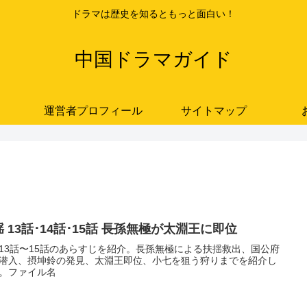
ドラマは歴史を知るともっと面白い！
中国ドラマガイド
運営者プロフィール
サイトマップ
 13話･14話･15話 長孫無極が太淵王に即位
13話〜15話のあらすじを紹介。長孫無極による扶揺救出、国公府
潜入、摂坤鈴の発見、太淵王即位、小七を狙う狩りまでを紹介し
。ファイル名