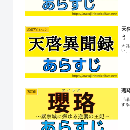
天
武侠アクション
う
天啓
い、
瓔
宮廷劇
『瓔
する