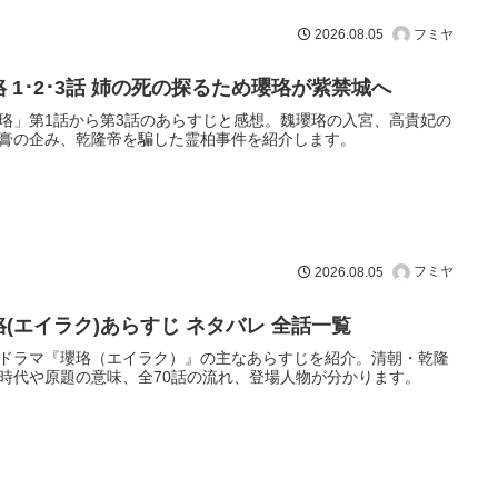
フミヤ
2026.08.05
珞 1･2･3話 姉の死の探るため瓔珞が紫禁城へ
珞」第1話から第3話のあらすじと感想。魏瓔珞の入宮、高貴妃の
膏の企み、乾隆帝を騙した霊柏事件を紹介します。
フミヤ
2026.08.05
珞(エイラク)あらすじ ネタバレ 全話一覧
ドラマ『瓔珞（エイラク）』の主なあらすじを紹介。清朝・乾隆
時代や原題の意味、全70話の流れ、登場人物が分かります。