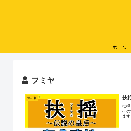
ホーム
フミヤ
扶揺
宮廷劇
扶揺
への
ます