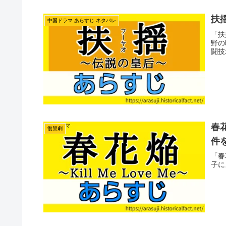
扶揺
中国ドラマ あらすじ ネタバレ
「扶
野の
闘技
春花
復讐劇
件
「春
子に