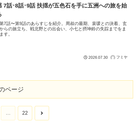
揺 7話･8話･9話 扶揺が五色石を手に五洲への旅を始
る
第7話〜第9話のあらすじを紹介。周叔の最期、裴瑗との決着、玄
からの旅立ち、戦北野との出会い、小七と摂坤鈴の失踪までをま
ます。
フミヤ
2026.07.30
のページ
次
…
22
へ