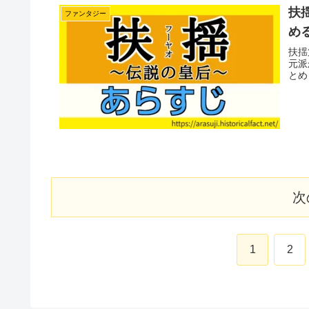
扶
ファンタジー
め
扶揺
元派
とめ
次
1
2