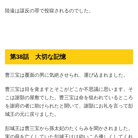
陸遠は謀反の罪で投獄されるのでした。
第38話 大切な記憶
曹三宝は覆面の男に気絶させられ、運び込まれました。
曹三宝は目を覚ますとそこがどこか不思議に思います。そ
こは謝顥の屋敷でした。曹三宝は命を狙われているところ
を謝府の者に助けられたと聞いて、謝顥にお礼を言って彭
城王の元に戻りました。
彭城王は曹三宝から孫太妃のたくらみを聞かされました。
実の母を亡くしていた彭城王はは幼いころ優しくしてくれ