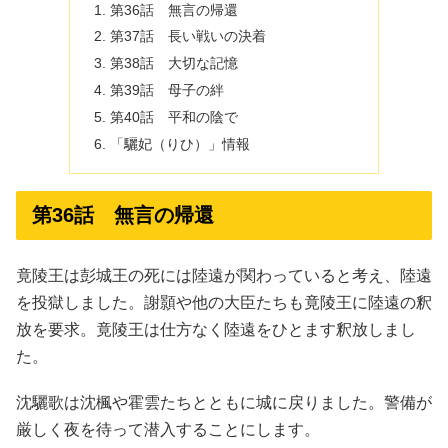
第36話 無言の帰還
第37話 長い戦いの決着
第38話 大切な記憶
第39話 母子の絆
第40話 平和の陰で
「驪妃（りひ）」情報
第36話 無言の帰還
竟陵王は彭城王の死には陸遠が関わっていると考え、陸遠
を投獄しました。謝顥や他の大臣たちも竟陵王に陸遠の釈
放を要求。竟陵王は仕方なく陸遠をひとます釈放しまし
た。
沈驪歌は沈楓や霍雲たちとともに城に戻りました。警備が
厳しく夜を待って潜入することにします。