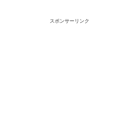
別院の白娉婷。絶体絶命のなかで娉婷が
仕掛ける命がけの賭けとは？偽皇子をめ
ぐる宮廷の闇と、深紅の衣装でかつての
主君と対峙する緊迫の展開を、わかりや
すくまとめてご紹介します。
スポンサーリンク