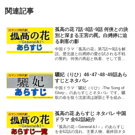
関連記事
孤高の花 7話･8話･9話 何侠との決
ロマンス時代劇
別と深まる王宮の罠。白娉婷に迫
る刺客の影
中国ドラマ「孤高の花」第7話〜9話を解
説。楚北捷と白娉婷の愛が試される不戦
の誓約、何侠の再起と執着、そして晋王
の背後に忍び寄る張貴妃の陰謀を詳報し
ます。白娉婷が何侠と決別し、楚北捷へ
の想いを確信する感動の名場面や、宮廷
驪妃（りひ）46･47･48･49話あら
ロマンス時代劇
の闇を予感させる金丹の謎まで、中盤の
すじとネタバレ
大きな転換点となる見どころをまとめま
した。
中国ドラマ「驪妃（りひ）-The Song of
Glory-」のあらすじとネタバレ です。驪
歌の命を狙う沈楽清は謝顥と手を組みま
した。沈楽清は沈夫人を騙して自分が実
の子だと思わせました。そして沈楽清は
沈夫人の手紙を偽造して沈将軍親子をお
孤高の花 あらすじ ネタバレ 中国
ロマンス時代劇
び...
ドラマ 全62話紹介
『孤高の花～General＆I～』のあらすじ
を全62話の流れ、主要人物、最終回ネタ