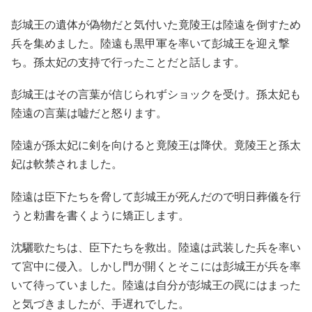
彭城王の遺体が偽物だと気付いた竟陵王は陸遠を倒すため
兵を集めました。陸遠も黒甲軍を率いて彭城王を迎え撃
ち。孫太妃の支持で行ったことだと話します。
彭城王はその言葉が信じられずショックを受け。孫太妃も
陸遠の言葉は嘘だと怒ります。
陸遠が孫太妃に剣を向けると竟陵王は降伏。竟陵王と孫太
妃は軟禁されました。
陸遠は臣下たちを脅して彭城王が死んだので明日葬儀を行
うと勅書を書くように矯正します。
沈驪歌たちは、臣下たちを救出。陸遠は武装した兵を率い
て宮中に侵入。しかし門が開くとそこには彭城王が兵を率
いて待っていました。陸遠は自分が彭城王の罠にはまった
と気づきましたが、手遅れでした。