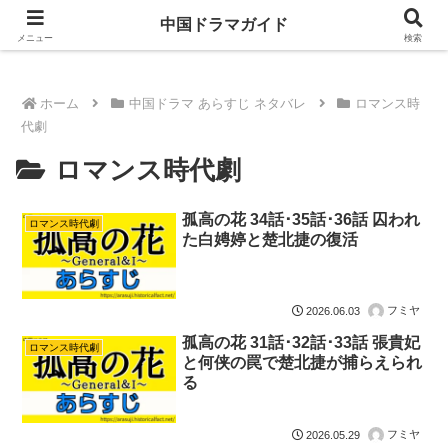
ドラマは歴史を知るともっと面白い！
中国ドラマガイド
メニュー
検索
ホーム
中国ドラマ あらすじ ネタバレ
ロマンス時
代劇
ロマンス時代劇
孤高の花 34話･35話･36話 囚われ
ロマンス時代劇
た白娉婷と楚北捷の復活
フミヤ
2026.06.03
孤高の花 31話･32話･33話 張貴妃
ロマンス時代劇
と何侠の罠で楚北捷が捕らえられ
る
フミヤ
2026.05.29