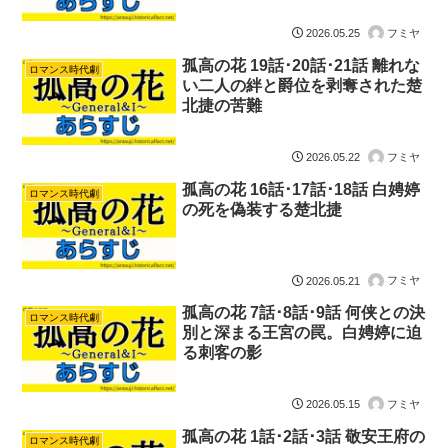
フミヤ
2026.05.25
孤高の花 19話･20話･21話 離れな
ロマンス時代劇
い二人の絆と爵位を剥奪された楚
北捷の苦難
フミヤ
2026.05.22
孤高の花 16話･17話･18話 白娉婷
ロマンス時代劇
の死を偽装する楚北捷
フミヤ
2026.05.21
孤高の花 7話･8話･9話 何侠との決
ロマンス時代劇
別と深まる王宮の罠。白娉婷に迫
る刺客の影
フミヤ
2026.05.15
孤高の花 1話･2話･3話 敬安王府の
ロマンス時代劇