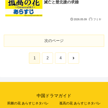
滅亡と楚北捷の求婚
フミヤ
2026.05.09
次のページ
次
1
2
4
へ
中国ドラマガイド
荊棘の花 あらすじネタバレ
孤高の花 あらすじネタバレ