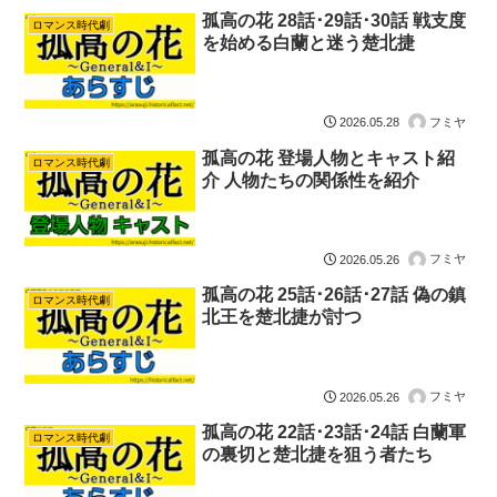
孤高の花 28話･29話･30話 戦支度
ロマンス時代劇
を始める白蘭と迷う楚北捷
フミヤ
2026.05.28
孤高の花 登場人物とキャスト紹
ロマンス時代劇
介 人物たちの関係性を紹介
フミヤ
2026.05.26
孤高の花 25話･26話･27話 偽の鎮
ロマンス時代劇
北王を楚北捷が討つ
フミヤ
2026.05.26
孤高の花 22話･23話･24話 白蘭軍
ロマンス時代劇
の裏切と楚北捷を狙う者たち