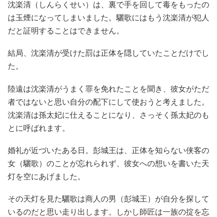
沈楽清（しんらくせい）は、裏で手を回して毒をもったの
は玉煙になってしまいました。驪歌にはもう沈楽清が犯人
だと証明することはできません。
結局、沈楽清が受けた罰は正体を隠していたことだけでし
た。
陸遠は沈楽清がうまく罪を免れたことを聞き、彼女がただ
者ではないと思い自分の配下にして使おうと考えました。
沈楽清は孫太妃に仕えることになり、さっそく孫太妃のも
とに呼ばれます。
婚礼が近づいたある日。彭城王は、正体を知らない侠客の
女（驪歌）のことが忘れられず、彼女への想いを書いた天
灯を空にあげました。
その天灯を見た驪歌は商人の男（彭城王）が自分を探して
いるのだと思い走り出します。しかし師匠は一族の掟を忘