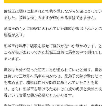
彭城王は驪歌に刺された怪我を隠しながら陸遠に会ってい
ました。陸遠は怪しみますが確かめる事はできません。
彭城王のもとに陸家に囚われていた驪歌が救出されたとの
連絡が入り。
彭城王は馬車に驪歌を載せて怪我がないか確かめます。と
ころが毒がまわってきた彭城王は急に馬車の中で倒れてし
まいます。
驪歌は自分の使った短刀に毒が塗られていたと知り。驪歌
は急いで三玖堂へ馬車を向かわせ、兄弟子の陳少巽に助け
を求めます。驪歌は自分が師匠に騙されていたことを知
り。さらに彭城王を助けるためには白虎の虎胆と天竺の沈
香という貴重な薬が必要だとわかります。