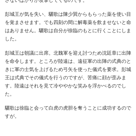
さないばかりか攻撃してくるのです。
彭城王が気を失い、驪歌は陳少巽からもらった薬を使い目
を覚まさせます。でも四刻の間に解毒薬を飲ませないと命
はありません。驪歌は自分が徐臨のもとに行くことにしま
した。
彭城王は朝議に出席。北魏軍を迎え討つため沈廷章に出陣
を命令します。ところが陸遠は、遠征軍の出陣の式典のと
きに軍の士気を上げるため弓矢を使った儀式を要求。彭城
王は式典でその儀式を行うのですが、苦痛に顔が歪みま
す。陸遠はそれを見て冷ややかな笑みを浮かべるのでし
た。
驪歌は徐臨と会って白虎の虎胆を奪うことに成功するので
すが。