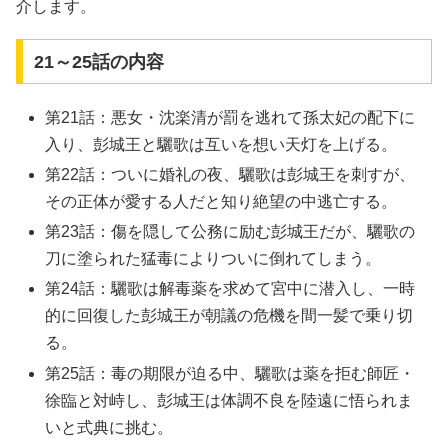
介します。
21～25話の内容
第21話：悪女・沈楽清が罰を逃れて孫太妃の配下に
入り、彭城王と驪歌は互いを想い天灯を上げる。
第22話：ついに婚礼の夜、驪歌は彭城王を刺すが、
その正体が愛する人だと知り絶望の中逃亡する。
第23話：傷を隠して公務に励む彭城王だが、驪歌の
刀に塗られた猛毒によりついに倒れてしまう。
第24話：驪歌は解毒薬を求めて宮中に潜入し、一時
的に回復した彭城王が朝議の危機を間一髪で乗り切
る。
第25話：毒の期限が迫る中、驪歌は薬を拒む師匠・
徐臨と対峙し、彭城王は体調不良を陸遠に悟られま
いと式典に挑む。