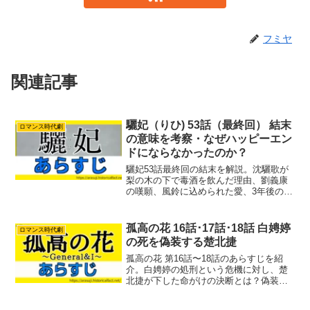
フミヤ
関連記事
驪妃（りひ) 53話（最終回） 結末
ロマンス時代劇
の意味を考察・なぜハッピーエン
ドにならなかったのか？
驪妃53話最終回の結末を解説。沈驪歌が
梨の木の下で毒酒を飲んだ理由、劉義康
の嘆願、風鈴に込められた愛、3年後の結
末まで詳しく紹介します。
孤高の花 16話･17話･18話 白娉婷
ロマンス時代劇
の死を偽装する楚北捷
孤高の花 第16話〜18話のあらすじを紹
介。白娉婷の処刑という危機に対し、楚
北捷が下した命がけの決断とは？偽装作
戦による救出劇の裏で、晋国では張貴妃
が罠を仕掛け、白蘭では何侠が王女との