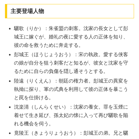
主要登場人物
驪歌（りか）：朱雀盟の刺客。沈家の長女として彭
城王に嫁ぐが、婚礼の夜に愛する人の正体を知り、
彼の命を救うために奔走する。
彭城王（ほうじょうおう）：宋の執政。愛する侠客
の娘が自分を狙う刺客だと知るが、彼女と沈家を守
るために自らの負傷を隠し通そうとする。
陸遠（りくえん）：朝廷の権力者。彭城王の異変を
執拗に探り、軍の式典を利用して彼の正体を暴こう
と罠を仕掛ける。
沈楽清（しんらくせい）：沈家の養女。罪を玉煙に
着せて生き延び、孫太妃の懐に入って再び驪歌を陥
れる機会を伺う。
竟陵王（きょうりょうおう）：彭城王の弟。兄と驪