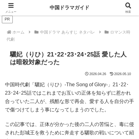
ドラマは歴史を知るともっと面白い！
中国ドラマガイド
メニュー
検索
PR
ホーム
中国ドラマ あらすじ ネタバレ
ロマンス時
代劇
驪妃（りひ）21･22･23･24･25話 愛した人
は暗殺対象だった
2026.04.26
2026.05.10
中国時代劇「驪妃（りひ）-The Song of Glory-」21･22･
23･24･25話ではこれまでお互いの正体を知らずに惹かれ
合っていた二人が、残酷な形で再会、愛する人を自分の手
で傷つけてしまう事になってしまうのでした。
この記事では、正体が分かった後の二人の苦悩と、毒に侵
された彭城王を救うために奔走する驪歌の戦いについて紹