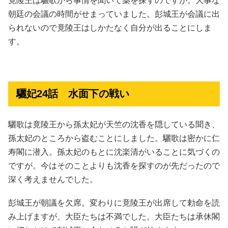
竟陵王は驪歌から事情を聞いて薬を探すのですが。大事な
朝廷の会議の時間がせまっていました。彭城王が会議に出
られないので竟陵王はしかたなく自分が出ることにしま
す。
驪妃24話 水面下の戦い
驪歌は竟陵王から孫太妃が天竺の沈香を隠している聞き、
孫太妃のところから盗むことにしました。驪歌は密かに仁
寿閣に潜入。孫太妃のもとに沈楽清がいることに気づくの
ですが。今はそのことよりも沈香を探すのが先だったので
深く考えませんでした。
彭城王が朝議を欠席。変わりに竟陵王が出席して勅命を読
み上げますが、大臣たちは不満でした。大臣たちは承休閣