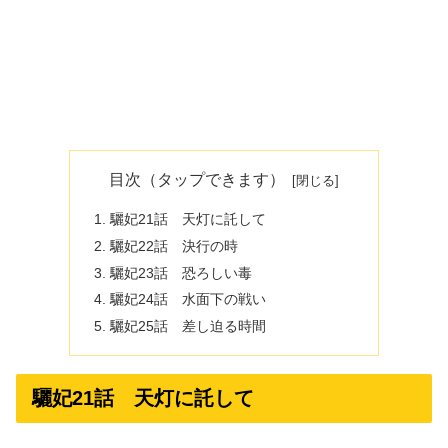
目次（タップできます）
驪妃21話 天灯に託して
驪妃22話 決行の時
驪妃23話 恐ろしい毒
驪妃24話 水面下の戦い
驪妃25話 差し迫る時間
驪妃21話 天灯に託して