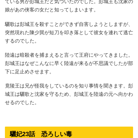
ている男が彭城王だと気づいたのでした。彭城王も沈家の
娘があの侠客の女だと知ってしまいます。
驪歌は彭城王を殺すことができず自害しようとしますが、
突然現れた陳少巽が短刀を叩き落として彼女を連れて逃亡
するのでした。
陸遠は暗殺者を捕まえると言って王府にやってきました。
彭城王はなぜこんなに早く陸遠が来るが不思議でしたが部
下に足止めさせます。
竟陵王は兄が怪我をしているのを知り事情を聞きます。彭
城王は驪歌と沈家を守るため、彭城王を陸遠の元へ向かわ
せるのでした。
驪妃23話 恐ろしい毒