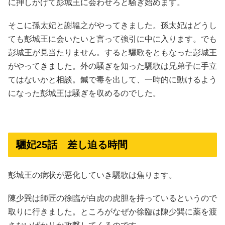
に押しかけて彭城王に会わせろと騒ぎ始めます。
そこに孫太妃と謝韞之がやってきました。孫太妃はどうし
ても彭城王に会いたいと言って強引に中に入ります。でも
彭城王が見当たりません。すると驪歌をともなった彭城王
がやってきました。外の騒ぎを知った驪歌は兄弟子に手立
てはないかと相談。鍼で毒を出して、一時的に動けるよう
になった彭城王は騒ぎを収めるのでした。
驪妃25話 差し迫る時間
彭城王の病状が悪化していき驪歌は焦ります。
陳少巽は師匠の徐臨が白虎の虎胆を持っているというので
取りに行きました。ところがなぜか徐臨は陳少巽に薬を渡