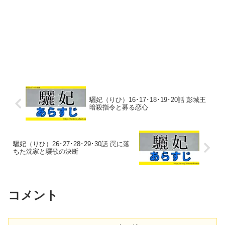
驪妃（りひ）16･17･18･19･20話 彭城王
暗殺指令と募る恋心
驪妃（りひ）26･27･28･29･30話 罠に落
ちた沈家と驪歌の決断
コメント