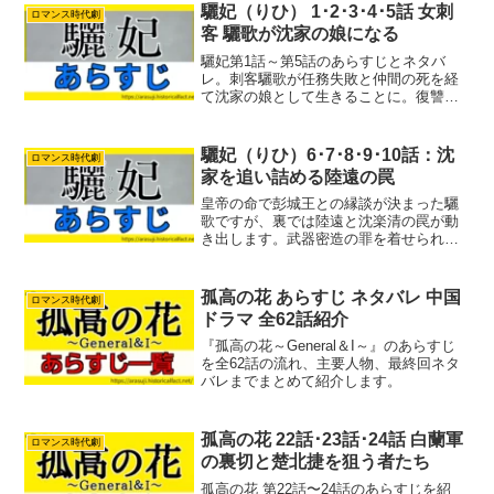
婚姻に向けて動き出します。大きく揺れ
驪妃（りひ） 1･2･3･4･5話 女刺
ロマンス時代劇
動く登場人物たちの立場と、激化する権
客 驪歌が沈家の娘になる
力闘争の行方を分かりやすく解説しま
す。
驪妃第1話～第5話のあらすじとネタバ
レ。刺客驪歌が任務失敗と仲間の死を経
て沈家の娘として生きることに。復讐と
縁談の間で揺れる運命を分かりやすく整
理。
驪妃（りひ）6･7･8･9･10話：沈
ロマンス時代劇
家を追い詰める陸遠の罠
皇帝の命で彭城王との縁談が決まった驪
歌ですが、裏では陸遠と沈楽清の罠が動
き出します。武器密造の罪を着せられ逮
捕される沈家父子、そして毒に倒れる驪
歌。素性を知らないまま惹かれ合う驪歌
と彭城王の運命が、大きな転換点を迎え
孤高の花 あらすじ ネタバレ 中国
ロマンス時代劇
る激動の展開を網羅。
ドラマ 全62話紹介
『孤高の花～General＆I～』のあらすじ
を全62話の流れ、主要人物、最終回ネタ
バレまでまとめて紹介します。
孤高の花 22話･23話･24話 白蘭軍
ロマンス時代劇
の裏切と楚北捷を狙う者たち
孤高の花 第22話〜24話のあらすじを紹