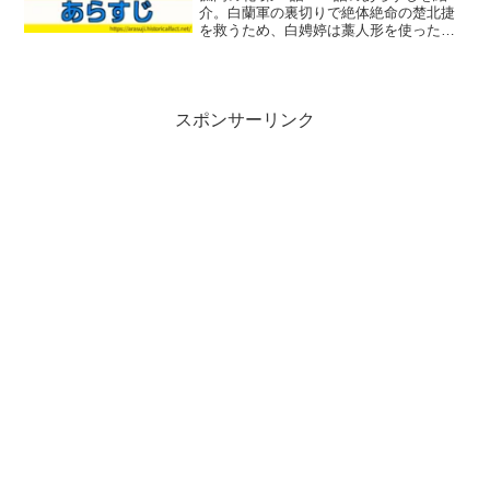
介。白蘭軍の裏切りで絶体絶命の楚北捷
を救うため、白娉婷は藁人形を使った大
胆な心理戦で涼軍を撤退させます。さら
に帰国を阻む張尚書の刺客に対し、水上
での仕掛けと偽装死で追手を欺く激動の
展開へ。知略が冴え渡る白娉婷の活躍
と、緊迫の脱出劇の見どころをお届けし
スポンサーリンク
ます。