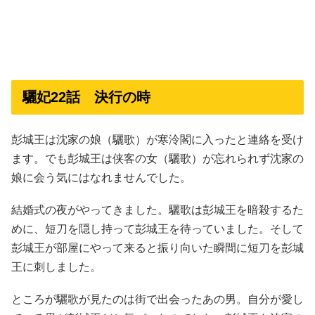
驪妃22話 決行の時
彭城王は沈家の娘（驪歌）が寒泠閣に入ったと連絡を受け
ます。でも彭城王は侠客の女（驪歌）が忘れられず沈家の
娘に会う気にはなれませんでした。
結婚式の夜がやってきました。驪歌は彭城王を暗殺するた
めに、短刀を隠し持って彭城王を待っていました。そして
彭城王が部屋にやって来ると振り向いた瞬間に短刀を彭城
王に刺しました。
ところが驪歌が見たのは街で出会ったあの男。自分が愛し