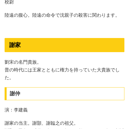
校尉
陸遠の腹心。陸遠の命令で沈親子の殺害に関わります。
謝家
劉宋の名門貴族。
普の時代には王家とともに権力を持っていた大貴族でし
た。
謝仲
演：李建義
謝家の当主。謝顥、謝韞之の祖父。