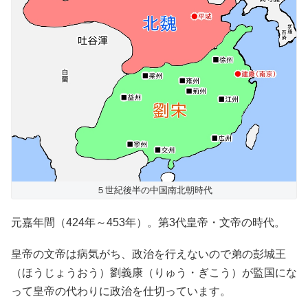
５世紀後半の中国南北朝時代
元嘉年間（424年～453年）。第3代皇帝・文帝の時代。
皇帝の文帝は病気がち、政治を行えないので弟の彭城王
（ほうじょうおう）劉義康（りゅう・ぎこう）が監国にな
って皇帝の代わりに政治を仕切っています。