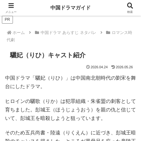
ドラマは歴史を知るともっと面白い！
中国ドラマガイド
メニュー
検索
PR
ホーム
中国ドラマ あらすじ ネタバレ
ロマンス時
代劇
驪妃（りひ）キャスト紹介
2026.04.24
2026.05.26
中国ドラマ「驪妃（りひ）」は中国南北朝時代の劉宋を舞
台にしたドラマ。
ヒロインの驪歌（りか）は犯罪組織・朱雀盟の刺客として
育ちました。彭城王（ほうじょうおう）を親の仇と信じて
いて、彭城王を暗殺しようと狙っています。
そのため五兵尚書・陸遠（りくえん）に近づき、彭城王暗