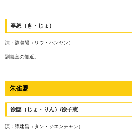
季恕（き・じょ）
演：劉瀚陽（リウ・ハンヤン）
劉義宣の側近。
朱雀盟
徐臨（じょ・りん）/徐子憲
演：譚建昌（タン・ジエンチャン）