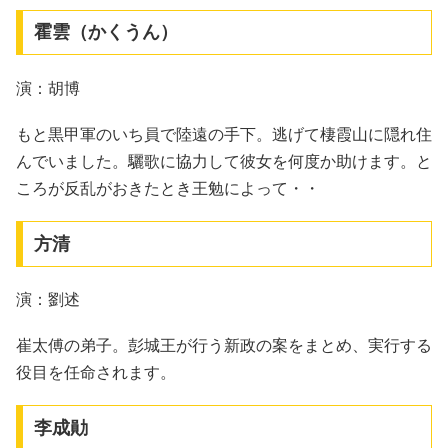
霍雲（かくうん）
演：胡博
もと黒甲軍のいち員で陸遠の手下。逃げて棲霞山に隠れ住
んでいました。驪歌に協力して彼女を何度か助けます。と
ころが反乱がおきたとき王勉によって・・
方清
演：劉述
崔太傅の弟子。彭城王が行う新政の案をまとめ、実行する
役目を任命されます。
李成勛