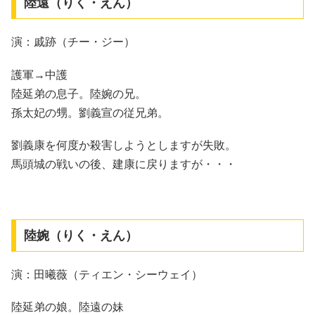
陸遠（りく・えん）
演：戚跡（チー・ジー）
護軍→中護
陸延弟の息子。陸婉の兄。
孫太妃の甥。劉義宣の従兄弟。
劉義康を何度か殺害しようとしますが失敗。
馬頭城の戦いの後、建康に戻りますが・・・
陸婉（りく・えん）
演：田曦薇（ティエン・シーウェイ）
陸延弟の娘。陸遠の妹