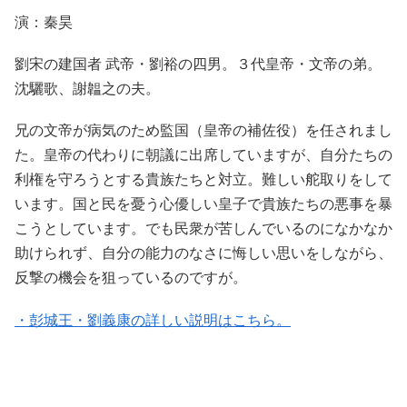
演：秦昊
劉宋の建国者 武帝・劉裕の四男。３代皇帝・文帝の弟。
沈驪歌、謝韞之の夫。
兄の文帝が病気のため監国（皇帝の補佐役）を任されまし
た。皇帝の代わりに朝議に出席していますが、自分たちの
利権を守ろうとする貴族たちと対立。難しい舵取りをして
います。国と民を憂う心優しい皇子で貴族たちの悪事を暴
こうとしています。でも民衆が苦しんでいるのになかなか
助けられず、自分の能力のなさに悔しい思いをしながら、
反撃の機会を狙っているのですが。
・彭城王・劉義康の詳しい説明はこちら。