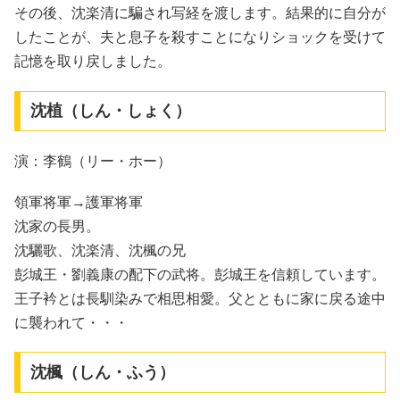
その後、沈楽清に騙され写経を渡します。結果的に自分が
したことが、夫と息子を殺すことになりショックを受けて
記憶を取り戻しました。
沈植（しん・しょく）
演：李鶴（リー・ホー）
領軍将軍→護軍将軍
沈家の長男。
沈驪歌、沈楽清、沈楓の兄
彭城王・劉義康の配下の武将。彭城王を信頼しています。
王子衿とは長馴染みで相思相愛。父とともに家に戻る途中
に襲われて・・・
沈楓（しん・ふう）