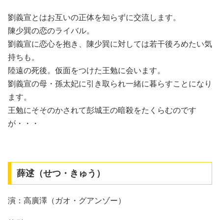
劉義宣とはお互いの正体を知らずに交流します。
陳少巽の恋のライバル。
劉義宣に恋心を抱き、陳少巽に対しては若干後ろめたい気
持ちも。
陸遠の死後。仮面をつけた王勉に会います。
劉義宣の母・孫太妃に引き取られ一緒に暮らすことになり
ます。
王勉にそそのかされて彭城王の暗殺をたくらむのです
が・・・
薛逑（せつ・きゅう）
演：高廣澤（ガオ・グアンゾー）