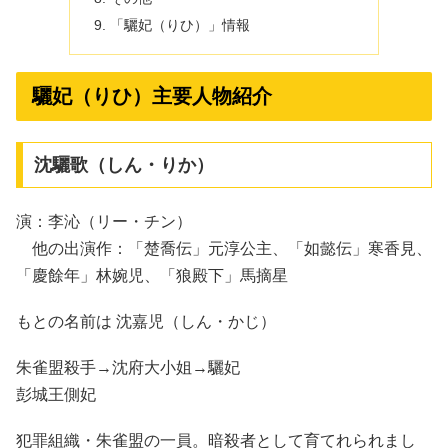
「驪妃（りひ）」情報
驪妃（りひ）主要人物紹介
沈驪歌（しん・りか）
演：李沁（リー・チン）
他の出演作：「楚喬伝」元淳公主、「如懿伝」寒香見、
「慶餘年」林婉児、「狼殿下」馬摘星
もとの名前は 沈嘉児（しん・かじ）
朱雀盟殺手→沈府大小姐→驪妃
彭城王側妃
犯罪組織・朱雀盟の一員。暗殺者として育てれられまし