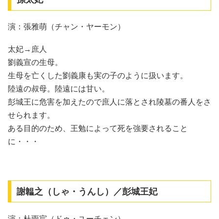
演：張雅萌（チャン・ヤーモン）
太妃→庶人
劉義宣の生母。
生母を亡くした劉義康も実の子のように扱います。
陸遠の叔母。陸遠には甘い。
彭城王に危害を加えたので庶人に落とされ陵墓の番人をさ
せられます。
ある目的のため、王勉によって死を強要されること
に・・・
謝韞之（しゃ・うんし）／彭城王妃
演：杜雨宸（ドゥ・ユーチェン）