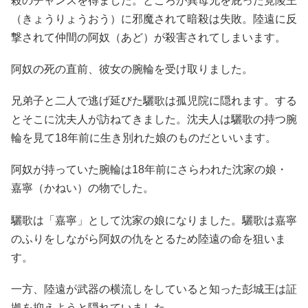
殺のチャンスを得ました。ところが異母兄を庇った竟陵王
（きょうりょうおう）に邪魔されて暗殺は失敗。陸遠に反
撃されて仲間の阿奴（あど）が殺害されてしまいます。
阿奴の死の直前、彼女の腕輪を受け取りました。
兄弟子と二人で逃げ延びた驪歌は孤児院に隠れます。する
とそこに沈夫人が訪ねてきました。沈夫人は驪歌の持つ腕
輪を見て18年前に生き別れた娘のものだといいます。
阿奴が持っていた腕輪は18年前にさらわれた沈家の娘・
嘉寧（かねい）の物でした。
驪歌は「嘉寧」として沈家の娘になりました。驪歌は嘉寧
のふりをしながら阿奴の仇をとるため陸遠の命を狙いま
す。
一方、陸遠が武器の横流しをしていると知った彭城王は証
拠を抑えようと隠れていました。