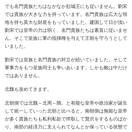
でも名門貴族たちはなかなか彭城王にも従いません。劉宋
では貴族が大きな力を持っています。名門貴族は広大な領
地を持ち莫大な財産をもっていました。建国して日が浅い
劉宋では皇帝の力は弱く、名門貴族たちは素直に従いませ
ん。そこで皇族に軍の指揮権を与えて王朝を守ろうとして
いました。
劉宋では皇族と名門貴族の対立が続いていました。そして
軍事力をもつ皇族同士も争いあいます。しかも敵は中だけ
ではありません。
北魏も攻めてきます。
北朝側では北魏～北周～隋。と有能な皇帝や政治家が誕生
して統一していった北朝と比べると。南朝側は無能な皇帝
が多く貴族たちも私利私欲で搾取して贅沢をするものばか
り。南部の経済力に支えられてなんとか保っている状態で