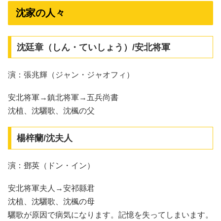
沈家の人々
沈廷章（しん・ていしょう）/安北将軍
演：張兆輝（ジャン・ジャオフィ）
安北将軍→鎮北将軍→五兵尚書
沈植、沈驪歌、沈楓の父
楊梓蘭/沈夫人
演：鄧英（ドン・イン）
安北将軍夫人→安祁縣君
沈植、沈驪歌、沈楓の母
驪歌が原因で病気になります。記憶を失ってしまいます。