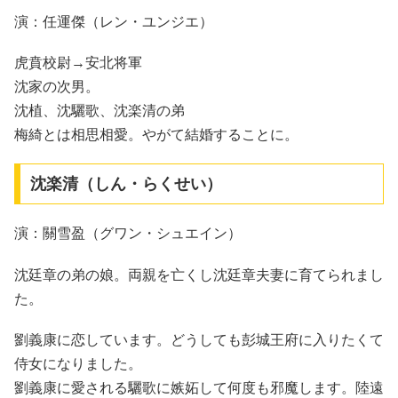
演：任運傑（レン・ユンジエ）
虎賁校尉→安北将軍
沈家の次男。
沈植、沈驪歌、沈楽清の弟
梅綺とは相思相愛。やがて結婚することに。
沈楽清（しん・らくせい）
演：關雪盈（グワン・シュエイン）
沈廷章の弟の娘。両親を亡くし沈廷章夫妻に育てられまし
た。
劉義康に恋しています。どうしても彭城王府に入りたくて
侍女になりました。
劉義康に愛される驪歌に嫉妬して何度も邪魔します。陸遠