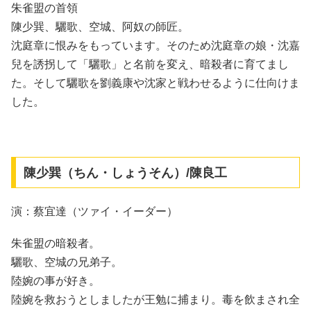
朱雀盟の首領
陳少巽、驪歌、空城、阿奴の師匠。
沈庭章に恨みをもっています。そのため沈庭章の娘・沈嘉
兒を誘拐して「驪歌」と名前を変え、暗殺者に育てまし
た。そして驪歌を劉義康や沈家と戦わせるように仕向けま
した。
陳少巽（ちん・しょうそん）/陳良工
演：蔡宜達（ツァイ・イーダー）
朱雀盟の暗殺者。
驪歌、空城の兄弟子。
陸婉の事が好き。
陸婉を救おうとしましたが王勉に捕まり。毒を飲まされ全