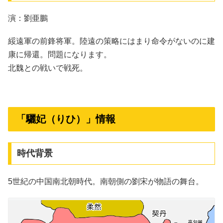
演：劉亜鵬
綏遠軍の前鋒将軍。陸遠の策略にはまり命令がないのに建
康に帰還。問題になります。
北魏との戦いで戦死。
「驪妃（りひ）」情報
時代背景
5世紀の中国南北朝時代。南朝側の劉宋が物語の舞台。