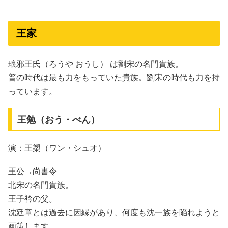
王家
琅邪王氏（ろうや おうし） は劉宋の名門貴族。
普の時代は最も力をもっていた貴族。劉宋の時代も力を持
っています。
王勉（おう・べん）
演：王槊（ワン・シュオ）
王公→尚書令
北宋の名門貴族。
王子衿の父。
沈廷章とは過去に因縁があり、何度も沈一族を陥れようと
画策します。