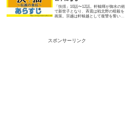
「扶揺」10話〜12話。軒轅暉が御水の術
で新世子となり、斉震は戦北野の暗殺を
画策。宗越は軒轅越として復讐を誓い、
扶揺は裴瑗の罠で闘技場へ連れ去られる
のでした。
スポンサーリンク