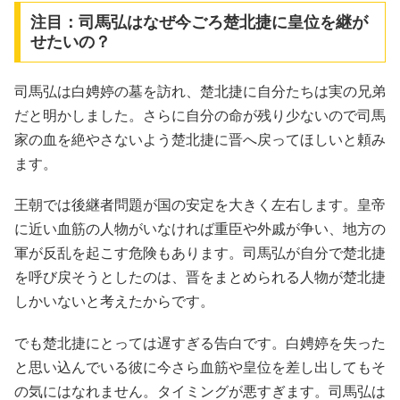
注目：司馬弘はなぜ今ごろ楚北捷に皇位を継が
せたいの？
司馬弘は白娉婷の墓を訪れ、楚北捷に自分たちは実の兄弟
だと明かしました。さらに自分の命が残り少ないので司馬
家の血を絶やさないよう楚北捷に晋へ戻ってほしいと頼み
ます。
王朝では後継者問題が国の安定を大きく左右します。皇帝
に近い血筋の人物がいなければ重臣や外戚が争い、地方の
軍が反乱を起こす危険もあります。司馬弘が自分で楚北捷
を呼び戻そうとしたのは、晋をまとめられる人物が楚北捷
しかいないと考えたからです。
でも楚北捷にとっては遅すぎる告白です。白娉婷を失った
と思い込んでいる彼に今さら血筋や皇位を差し出してもそ
の気にはなれません。タイミングが悪すぎます。司馬弘は