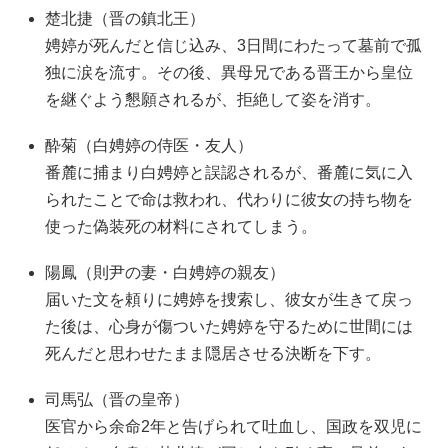
楚北捷（晋の鎮北王）
娉婷が死んだと信じ込み、3日間にわたって墓前で孤
独に涙を流す。その後、異母兄である晋王から皇位
を継ぐよう懇願されるが、拒絶して姿を消す。
酔菊（白娉婷の侍医・友人）
番麓に捕まり白娉婷と誤認されるが、番麓に気に入
られたことで命は救われ、代わりに彼女の持ち物を
使った偽装死の材料にされてしまう。
陽鳳（則尹の妻・白娉婷の親友）
届いた文を頼りに娉婷を捜索し、彼女が生きて戻っ
た後は、心身が傷ついた娉婷を守るために世間には
死んだと思わせたまま隠居させる決断を下す。
司馬弘（晋の皇帝）
医官から余命2年と告げられて吐血し、国政を双児に