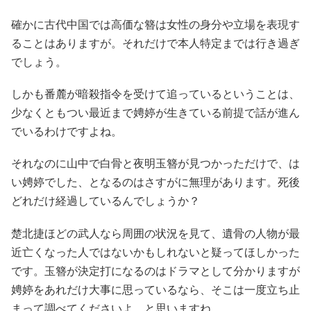
確かに古代中国では高価な簪は女性の身分や立場を表現す
ることはありますが。それだけで本人特定までは行き過ぎ
でしょう。
しかも番麓が暗殺指令を受けて追っているということは、
少なくともつい最近まで娉婷が生きている前提で話が進ん
でいるわけですよね。
それなのに山中で白骨と夜明玉簪が見つかっただけで、は
い娉婷でした、となるのはさすがに無理があります。死後
どれだけ経過しているんでしょうか？
楚北捷ほどの武人なら周囲の状況を見て、遺骨の人物が最
近亡くなった人ではないかもしれないと疑ってほしかった
です。玉簪が決定打になるのはドラマとして分かりますが
娉婷をあれだけ大事に思っているなら、そこは一度立ち止
まって調べてくださいよ、と思いますね。