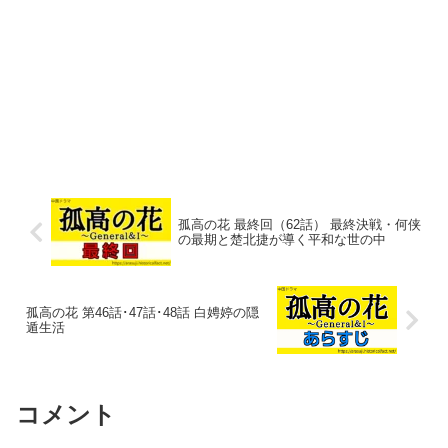
孤高の花 最終回（62話） 最終決戦・何侠
の最期と楚北捷が導く平和な世の中
孤高の花 第46話･47話･48話 白娉婷の隠
遁生活
コメント