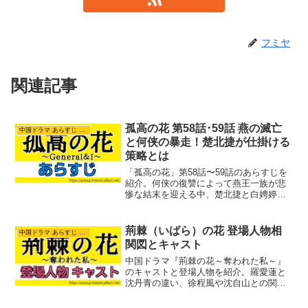
フミヤ
関連記事
孤高の花 第58話･59話 燕の滅亡
中国ドラマ あらすじ ネタバレ
と何侠の暴走！楚北捷が仕掛ける
策略とは
「孤高の花」第58話〜59話のあらすじを
紹介。何侠の復讐によって燕王一族が悲
惨な結末を迎える中、楚北捷と白娉婷は
且柔城で反撃を開始します。不吉な予言
の石碑や心理戦を駆使した奇策で、狂気
に走る何侠をどう追い詰めていくのか。
荊棘（いばら）の花 登場人物相
中国ドラマ あらすじ ネタバレ
物語がクライマックスへと向かう、形勢
関図とキャスト
逆転のドラマから目が離せません。
中国ドラマ『荊棘の花～奪われた私～』
のキャストと登場人物を紹介。羅愛蓮と
沈丹青の違い、徐程風や沈自山との関
係、羅家三姉妹、出演俳優、鏢局や時代
背景まで分かりやすく解説します。