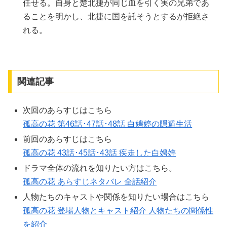
任せる。自身と楚北捷が同じ血を引く実の兄弟であ
ることを明かし、北捷に国を託そうとするが拒絶さ
れる。
関連記事
次回のあらすじはこちら
孤高の花 第46話･47話･48話 白娉婷の隠遁生活
前回のあらすじはこちら
孤高の花 43話･45話･43話 疾走した白娉婷
ドラマ全体の流れを知りたい方はこちら。
孤高の花 あらすじネタバレ 全話紹介
人物たちのキャストや関係を知りたい場合はこちら
孤高の花 登場人物とキャスト紹介 人物たちの関係性
を紹介