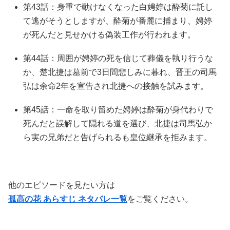
第43話：身重で動けなくなった白娉婷は酔菊に託し
て逃がそうとしますが、酔菊が番麓に捕まり、娉婷
が死んだと見せかける偽装工作が行われます。
第44話：周囲が娉婷の死を信じて葬儀を執り行うな
か、楚北捷は墓前で3日間悲しみに暮れ、晋王の司馬
弘は余命2年を宣告され北捷への接触を試みます。
第45話：一命を取り留めた娉婷は酔菊が身代わりで
死んだと誤解して隠れる道を選び、北捷は司馬弘か
ら実の兄弟だと告げられるも皇位継承を拒みます。
他のエピソードを見たい方は
孤高の花 あらすじ ネタバレ一覧
をご覧ください。