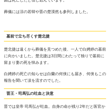
囲は死亡したと信じ込んでいます。
葬儀には涼の若韓や晋の楚漠然も参列しました。
墓前で立ち尽くす楚北捷
楚北捷は遠くから葬儀を見つめた後、一人で白娉婷の墓前
に向かいました。楚北捷は3日間にわたって独りで墓前に
留まり妻の死を悼みます。
白娉婷の死亡の知らせは白蘭の何侠にも届き、何侠もこの
報告を聞いて涙を流すのでした。
晋王・司馬弘の吐血と決意
晋では皇帝 司馬弘が吐血。自身の命が残り2年だと医官か