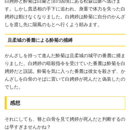
白娉婷と酔菊は白蘭と涼の国境にある松森山脈へ逃げま
す。しかし貴丞相の手下に追われ、身重で体力を失った白
娉婷は動けなくなりました。白娉婷は酔菊に自分のかんざ
しを渡し先に陽鳳のもとへ行くよう頼みます。
且柔城の番麓による酔菊の捕縛
かんざしを持って進んだ酔菊は且柔城の城守の番麓に捕ま
りました。白娉婷の暗殺指令を受けていた番麓は酔菊を白
娉婷だと誤認。酔菊を気に入った番麓は彼女を殺さず、か
んざしを白骨のそばに置いて白娉婷が死んだと偽装したの
でした。
感想
それにしても、簪と白骨を見て娉婷が死んだと判断するの
は早すぎませんかね？