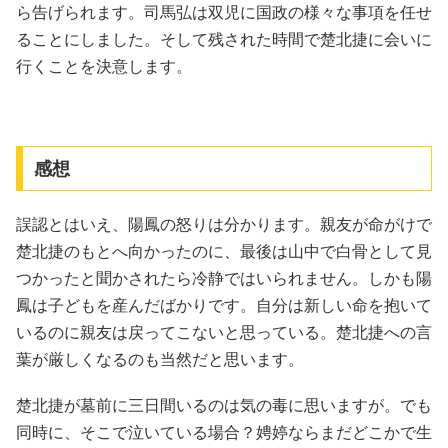
ら告げられます。司馬弘は双児に国政の様々な事項を任せ
ることにしました。そして残された時間で楚北捷に会いに
行くことを決意します。
感想
誤認とはいえ、陽鳳の怒りは分かります。親友が命がけで
楚北捷のもとへ向かったのに、最後は山中で白骨として見
つかったと聞かされたら冷静ではいられません。しかも陽
鳳は子どもを産んだばかりです。自分は新しい命を抱いて
いるのに親友は戻ってこないと思っている。楚北捷への言
葉が厳しくなるのも当然だと思います。
楚北捷が墓前に三日間いるのは気の毒に思いますが。でも
同時に、そこで泣いている場合？娉婷ならまだどこかで生