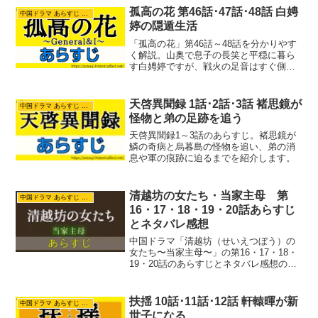
孤高の花 第46話･47話･48話 白娉
中国ドラマ あらすじ ネタバレ
婷の隠遁生活
「孤高の花」第46話～48話を分かりやす
く解説。山奥で息子の長笑と平穏に暮ら
す白娉婷ですが、戦火の足音はすぐ側ま
で迫っていました。死んだはずの楚北捷
が変名を使って進めていた壮大な計画
や、何侠が仕掛ける恐るべき経済戦の罠
天啓異聞録 1話･2話･3話 褚思鏡が
中国ドラマ あらすじ ネタバレ
など見どころを歴史の裏話とともにお届
怪物と弟の足跡を追う
けします。
天啓異聞録1～3話のあらすじ。褚思鏡が
鱗の奇病と烏暮島の怪物を追い、弟の消
息や軍の痕跡に迫るまでを紹介します。
清越坊の女たち・当家主母 第
中国ドラマ あらすじ ネタバレ
16・17・18・19・20話あらすじ
とネタバレ感想
中国ドラマ「清越坊（せいえつぼう）の
女たち〜当家主母〜」の第16・17・18・
19・20話のあらすじとネタバレ感想の紹
介記事です。魏良弓は衰弱。医師からは
冬は越せないと言われました。曽宝琴は
沈翠喜に魏良弓に会いに来るように懇願
扶揺 10話･11話･12話 軒轅暉が新
中国ドラマ あらすじ ネタバレ
しました。そこ...
世子になる