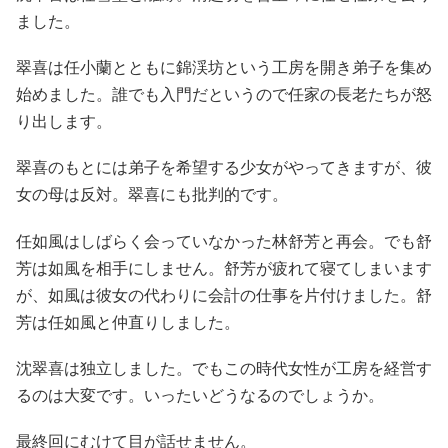
ました。
翠喜は任小蘭とともに錦渓坊という工房を開き弟子を集め
始めました。誰でも入門だというので任家の長老たちが怒
り出します。
翠喜のもとには弟子を希望する少女がやってきますが、彼
女の母は反対。翠喜にも批判的です。
任如風はしばらく会っていなかった林舒芳と再会。でも舒
芳は如風を相手にしません。舒芳が疲れて寝てしまいます
が、如風は彼女の代わりに会計の仕事を片付けました。舒
芳は任如風と仲直りしました。
沈翠喜は独立しました。でもこの時代女性が工房を経営す
るのは大変です。いったいどうなるのでしょうか。
最終回にむけて目が話せません。