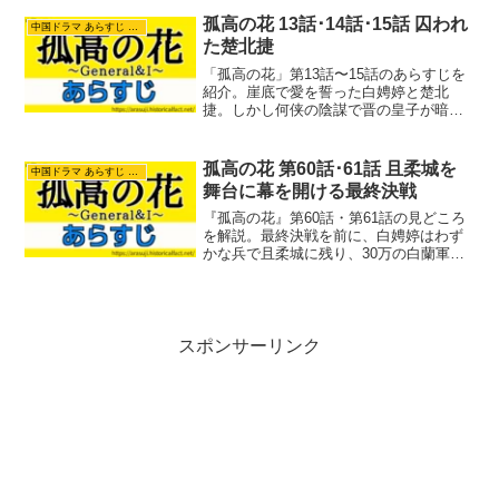
のメッセージと、楊采薇の涙の検死、そ
して賈夫人が下した衝撃の鉄槌とは？都
孤高の花 13話･14話･15話 囚われ
中国ドラマ あらすじ ネタバレ
を去り禾陽へ向かう二人の結末と、最後
た楚北捷
に残された「二」の令牌が意味する不穏
な謎に迫ります。
「孤高の花」第13話〜15話のあらすじを
紹介。崖底で愛を誓った白娉婷と楚北
捷。しかし何侠の陰謀で晋の皇子が暗殺
され、楚北捷は捕らわれの身に。斬首の
危機が迫る中、白娉婷は命をかけて単身
王宮へ潜入。血書の兵法を手に皇帝へ直
孤高の花 第60話･61話 且柔城を
中国ドラマ あらすじ ネタバレ
訴する彼女を待っていた、あまりにも残
舞台に幕を開ける最終決戦
酷で衝撃的な結末とは？
『孤高の花』第60話・第61話の見どころ
を解説。最終決戦を前に、白娉婷はわず
かな兵で且柔城に残り、30万の白蘭軍を
率いる何侠を迎え撃ちます。楚北捷の鮮
やかな調略と、娉婷が仕掛ける奇門遁甲
の罠。互いの知略を尽くした極限の心理
戦の行方と、物語最大の転換点となるエ
ピソードを紹介します。
スポンサーリンク