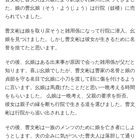
た。娘の曹幺娘（そう・ようじょう）は行院（妓楼）に売
られていました。
曹文彬は娘を取り戻そうと雑用係になって行院に潜入。幺
娘を見つけました。しかし曹文彬は彼女が生きるために名
誉を捨てたと思います。
その後、幺娘はある出来事が原因で会った雑用係が父だと
知ります。喜ぶ幺娘でしたが、曹文彬は曹家の名誉と娘の
貞節を守る名目で幺娘に小刀を渡して顔に傷を付けるよう
に言います。幺娘は馬鹿げたことだと思い一晩考える時間
をもらいました。 么娘は一晩考え、父親の要求を拒否。
彼女は親子の縁を断ち行院で生きる道を選びました。曹文
彬は行院から追い出されました。
その後、曹文彬は一族のメンツのために娘を亡き者にしよ
うとします。夫の企みに気がついた曹夫人は落胆して通り