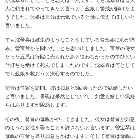
が沈翠喜にしたことを思えば当然です。でも沈翠喜は曹夫
人に頼まれてやってきたと言うと、幺娘も警戒が解けたよ
うでした。幺娘は自分は元気でいると母に伝えてほしいと
言いました。
でも沈翠喜は妓生のようなことをしている曹幺娘に心が痛
み、曽宝琴から聞いたことを思い出しました。宝琴の侍女
だった五児は行院に売られたあと従わなかったのでひどい
仕打ちを受けて死んでしまったのです。沈翠喜は何として
でも幺娘を救おうと決心するのでした。
翁晋は任家を訪問。彼は如意と3回会ったので結婚したい
と言いました。書硯は呆然としていて、如意も嬉しい気持
ちはありますが困惑します。
その後、翁晋の母親がやってきました。彼女は翁晋が如意
のような女性を娶ることを許さないと言います。曽宝琴は
母親の言葉を遮り如意をかばいます。そして翁晋は母親に