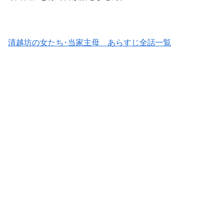
清越坊の女たち･当家主母 あらすじ全話一覧