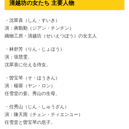
清越坊の女たち 主要人物
・沈翠喜（しん・すいき）
演：蔣勤勤（ジアン・チンチン）
織物工房・清越坊（せいえつぼう）の女主人
・林舒芳（りん・じょほう）
演：張慧雯。
沈翠喜に仕える侍女。
・曽宝琴（そ・ほうきん）
演：楊蓉（ヤン・ロン）
任雪堂の妾。秀山の生母。
・任秀山（じん・しゅうざん）
演：陳天雨（チェン・ティエンユー）
任雪堂と曽宝琴の息子。