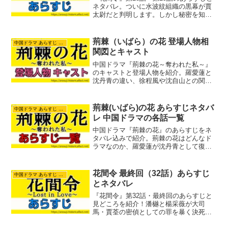
ネタバレ。ついに水波紋組織の黒幕が賈
太尉だと判明します。しかし秘密を知っ
た郡主の悲劇により、楊采薇が殺人罪で
捕らえられ斬首の危機になってしまいま
す。
荊棘（いばら）の花 登場人物相
中国ドラマ あらすじ ネタバレ
関図とキャスト
中国ドラマ『荊棘の花～奪われた私～』
のキャストと登場人物を紹介。羅愛蓮と
沈丹青の違い、徐程風や沈自山との関
係、羅家三姉妹、出演俳優、鏢局や時代
背景まで分かりやすく解説します。
荊棘(いばら)の花 あらすじネタバ
中国ドラマ あらすじ ネタバレ
レ 中国ドラマの各話一覧
中国ドラマ『荊棘の花』のあらすじをネ
タバレ込みで紹介。荊棘の花はどんなド
ラマなのか、羅愛蓮が沈丹青として復讐
に戻るあらすじ、登場人物、見どころを
紹介します。
花間令 最終回（32話）あらすじ
中国ドラマ あらすじ ネタバレ
とネタバレ
『花間令』第32話・最終回のあらすじと
見どころを紹介！潘樾と楊采薇が大司
馬・賈荃の密偵としての罪を暴く決死の
告発へ。卓瀾江が命をかけて残した遺体