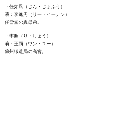
・任如風（じん・じょふう）
演：李逸男（リー・イーナン）
任雪堂の異母弟。
・李照（り・しょう）
演：王雨（ワン・ユー）
蘇州織造局の高官。