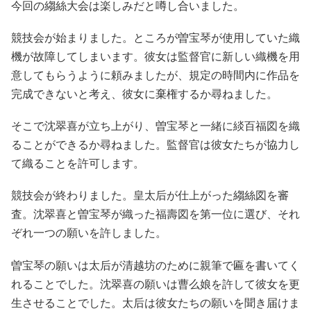
今回の縐絲大会は楽しみだと噂し合いました。
競技会が始まりました。ところが曽宝琴が使用していた織
機が故障してしまいます。彼女は監督官に新しい織機を用
意してもらうように頼みましたが、規定の時間内に作品を
完成できないと考え、彼女に棄権するか尋ねました。
そこで沈翠喜が立ち上がり、曽宝琴と一緒に緂百福図を織
ることができるか尋ねました。監督官は彼女たちが協力し
て織ることを許可します。
競技会が終わりました。皇太后が仕上がった縐絲図を審
査。沈翠喜と曽宝琴が織った福壽図を第一位に選び、それ
ぞれ一つの願いを許しました。
曽宝琴の願いは太后が清越坊のために親筆で匾を書いてく
れることでした。沈翠喜の願いは曹么娘を許して彼女を更
生させることでした。太后は彼女たちの願いを聞き届けま