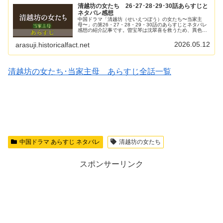
清越坊の女たち 26･27･28･29･30話あらすじと
ネタバレ感想
中国ドラマ「清越坊（せいえつぼう）の女たち〜当家主
母〜」の第26・27・28・29・30話のあらすじとネタバレ
感想の紹介記事です。曽宝琴は沈翠喜を救うため、異色双
面緙の秘技が書かれた冊子を持って李照のもとを訪れまし
た。しかし李照は冊子は役に...
2026.05.12
arasuji.historicalfact.net
清越坊の女たち･当家主母 あらすじ全話一覧
中国ドラマ あらすじ ネタバレ
清越坊の女たち
スポンサーリンク