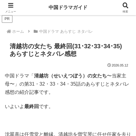
ドラマは歴史を知るともっと面白い！
中国ドラマガイド
メニュー
検索
PR
ホーム
中国ドラマ あらすじ ネタバレ
清越坊の女たち 最終回(31･32･33･34･35)
あらすじとネタバレ感想
2026.05.12
中国ドラマ「
清越坊（せいえつぼう）の女たち
〜当家主
母〜」の第31・32・33・34・35話のあらすじとネタバレ
感想の紹介記事です。
いよいよ
最終回
です。
沈翠喜は任雪堂と離縁。清越坊を曽宝琴に任せ任家を去り