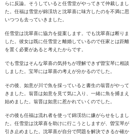
らに反論。そうしていると任雪堂がやってきて仲裁しまし
た。任福は雪堂が錦渓坊と沈翠喜に味方したのを不満に思
いつつも去っていきました。
任雪堂は沈翠喜に協力を提案します。でも沈翠喜は断りま
した。彼女は既に任雪堂と離婚しているので任家とは距離
を置く必要があると考えたからです。
でも雪堂はそんな翠喜の気持ちが理解できず曽宝琴に相談
しました。宝琴には翠喜の考えが分かるのでした。
その後、如意が川で魚を採っていると書生の翁晋がやって
きました。翁晋は如意を見て気に入り、一緒に魚を捕まえ
始めました。翁晋は如意に惹かれていくのでした。
その後も任福は流れ者を使って錦渓坊に嫌がらせをしまし
た。任雪堂は沈翠喜を助けに行こうとしますが、曽宝琴が
引き止めました。沈翠喜が自分で問題を解決できるか確か