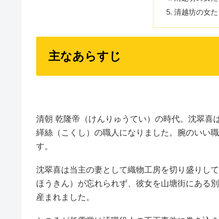
清越坊の女た
主なあらすじ
清朝 乾隆帝（けんりゅうてい）の時代。沈翠喜
緙絲（こくし）の職人になりました。腕のいい職
す。
沈翠喜は当主の妻として織物工房を切り盛りして
ほうきん）が忘れられず、彼女を山塘街にある別
産まれました。