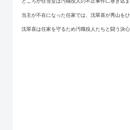
ところが任雪堂は汚職役人の不正事件に巻き込ま
当主が不在になった任家では、沈翠喜が秀山をひ
沈翠喜は任家を守るため汚職役人たちと闘う決心