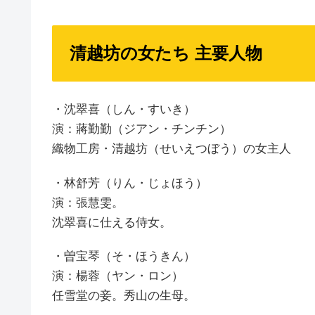
清越坊の女たち 主要人物
・沈翠喜（しん・すいき）
演：蔣勤勤（ジアン・チンチン）
織物工房・清越坊（せいえつぼう）の女主人
・林舒芳（りん・じょほう）
演：張慧雯。
沈翠喜に仕える侍女。
・曽宝琴（そ・ほうきん）
演：楊蓉（ヤン・ロン）
任雪堂の妾。秀山の生母。