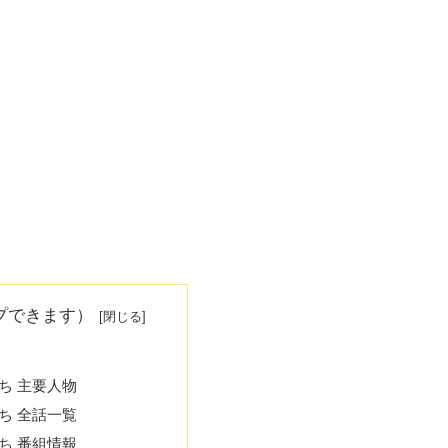
プできます）
ち 主要人物
ち 全話一覧
ち 番組情報