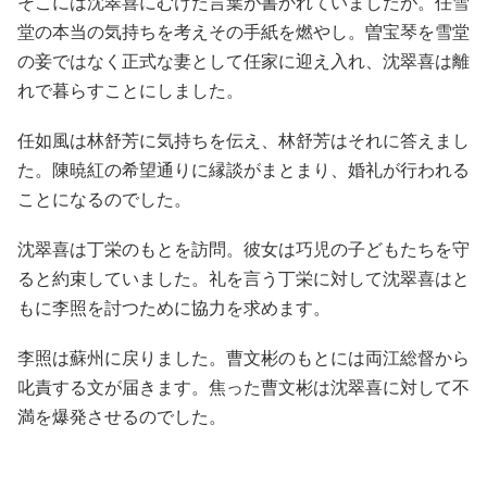
そこには沈翠喜にむけた言葉が書かれていましたが。任雪
堂の本当の気持ちを考えその手紙を燃やし。曽宝琴を雪堂
の妾ではなく正式な妻として任家に迎え入れ、沈翠喜は離
れで暮らすことにしました。
任如風は林舒芳に気持ちを伝え、林舒芳はそれに答えまし
た。陳暁紅の希望通りに縁談がまとまり、婚礼が行われる
ことになるのでした。
沈翠喜は丁栄のもとを訪問。彼女は巧児の子どもたちを守
ると約束していました。礼を言う丁栄に対して沈翠喜はと
もに李照を討つために協力を求めます。
李照は蘇州に戻りました。曹文彬のもとには両江総督から
叱責する文が届きます。焦った曹文彬は沈翠喜に対して不
満を爆発させるのでした。