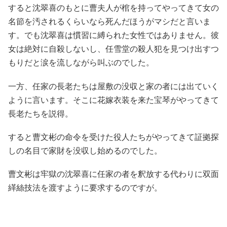
すると沈翠喜のもとに曹夫人が棺を持ってやってきて女の
名節を汚されるくらいなら死んだほうがマシだと言いま
す。でも沈翠喜は慣習に縛られた女性ではありません。彼
女は絶対に自殺しないし、任雪堂の殺人犯を見つけ出すつ
もりだと涙を流しながら叫ぶのでした。
一方、任家の長老たちは屋敷の没収と家の者には出ていく
ように言います。そこに花嫁衣装を来た宝琴がやってきて
長老たちを説得。
すると曹文彬の命令を受けた役人たちがやってきて証拠探
しの名目で家財を没収し始めるのでした。
曹文彬は牢獄の沈翠喜に任家の者を釈放する代わりに双面
緙絲技法を渡すように要求するのですが。