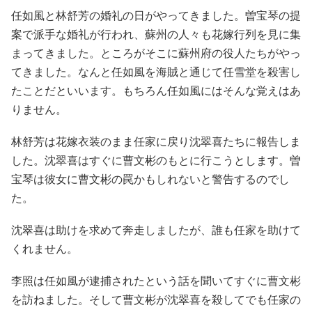
任如風と林舒芳の婚礼の日がやってきました。曽宝琴の提
案で派手な婚礼が行われ、蘇州の人々も花嫁行列を見に集
まってきました。ところがそこに蘇州府の役人たちがやっ
てきました。なんと任如風を海賊と通じて任雪堂を殺害し
たことだといいます。もちろん任如風にはそんな覚えはあ
りません。
林舒芳は花嫁衣装のまま任家に戻り沈翠喜たちに報告しま
した。沈翠喜はすぐに曹文彬のもとに行こうとします。曽
宝琴は彼女に曹文彬の罠かもしれないと警告するのでし
た。
沈翠喜は助けを求めて奔走しましたが、誰も任家を助けて
くれません。
李照は任如風が逮捕されたという話を聞いてすぐに曹文彬
を訪ねました。そして曹文彬が沈翠喜を殺してでも任家の