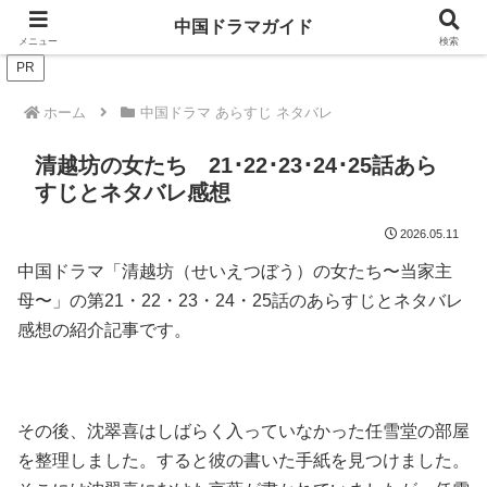
ドラマは歴史を知るともっと面白い！
中国ドラマガイド
メニュー
検索
PR
ホーム
中国ドラマ あらすじ ネタバレ
清越坊の女たち 21･22･23･24･25話あら
すじとネタバレ感想
2026.05.11
中国ドラマ「清越坊（せいえつぼう）の女たち〜当家主
母〜」の第21・22・23・24・25話のあらすじとネタバレ
感想の紹介記事です。
その後、沈翠喜はしばらく入っていなかった任雪堂の部屋
を整理しました。すると彼の書いた手紙を見つけました。