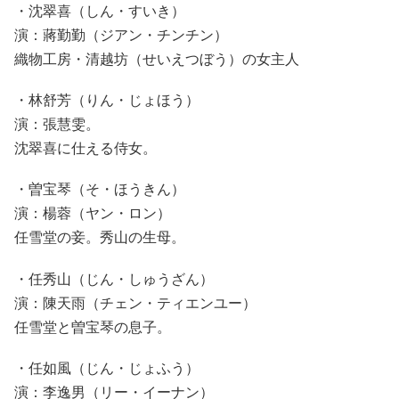
・沈翠喜（しん・すいき）
演：蔣勤勤（ジアン・チンチン）
織物工房・清越坊（せいえつぼう）の女主人
・林舒芳（りん・じょほう）
演：張慧雯。
沈翠喜に仕える侍女。
・曽宝琴（そ・ほうきん）
演：楊蓉（ヤン・ロン）
任雪堂の妾。秀山の生母。
・任秀山（じん・しゅうざん）
演：陳天雨（チェン・ティエンユー）
任雪堂と曽宝琴の息子。
・任如風（じん・じょふう）
演：李逸男（リー・イーナン）