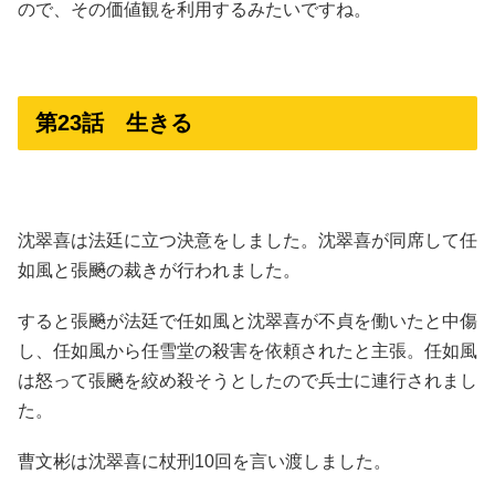
ので、その価値観を利用するみたいですね。
第23話 生きる
沈翠喜は法廷に立つ決意をしました。沈翠喜が同席して任
如風と張飈の裁きが行われました。
すると張飈が法廷で任如風と沈翠喜が不貞を働いたと中傷
し、任如風から任雪堂の殺害を依頼されたと主張。任如風
は怒って張飈を絞め殺そうとしたので兵士に連行されまし
た。
曹文彬は沈翠喜に杖刑10回を言い渡しました。