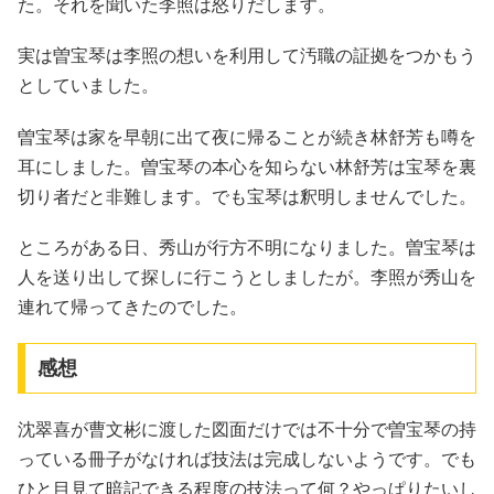
た。それを聞いた李照は怒りだします。
実は曽宝琴は李照の想いを利用して汚職の証拠をつかもう
としていました。
曽宝琴は家を早朝に出て夜に帰ることが続き林舒芳も噂を
耳にしました。曽宝琴の本心を知らない林舒芳は宝琴を裏
切り者だと非難します。でも宝琴は釈明しませんでした。
ところがある日、秀山が行方不明になりました。曽宝琴は
人を送り出して探しに行こうとしましたが。李照が秀山を
連れて帰ってきたのでした。
感想
沈翠喜が曹文彬に渡した図面だけでは不十分で曽宝琴の持
っている冊子がなければ技法は完成しないようです。でも
ひと目見て暗記できる程度の技法って何？やっぱりたいし