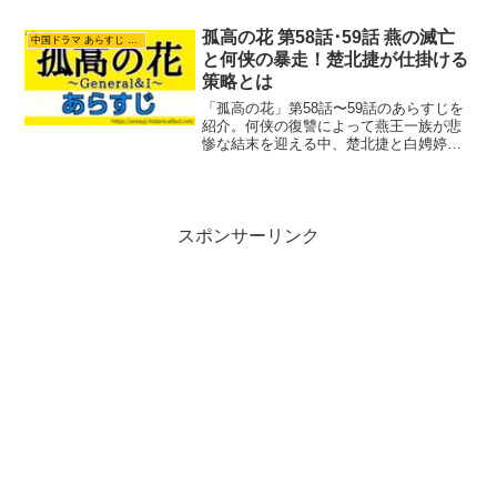
による顔の入れ替えと、婚礼の夜に起き
た転落死事件。姿を変えられた采薇が、
孤高の花 第58話･59話 燕の滅亡
中国ドラマ あらすじ ネタバレ
新たな禾陽県令となった潘樾の前に立ち
と何侠の暴走！楚北捷が仕掛ける
はだかる怒涛の展開に注目です。
策略とは
「孤高の花」第58話〜59話のあらすじを
紹介。何侠の復讐によって燕王一族が悲
惨な結末を迎える中、楚北捷と白娉婷は
且柔城で反撃を開始します。不吉な予言
の石碑や心理戦を駆使した奇策で、狂気
に走る何侠をどう追い詰めていくのか。
物語がクライマックスへと向かう、形勢
逆転のドラマから目が離せません。
スポンサーリンク