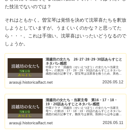
た技法でないのでは？
それはともかく。曽宝琴は覚悟を決めて沈翠喜たちを釈放
しようとしていますが。うまくいくのかな？と思ってた
ら・・・。これは手強い。沈翠喜はいったいどうなるので
しょうか。
清越坊の女たち 26･27･28･29･30話あらすじと
ネタバレ感想
中国ドラマ「清越坊（せいえつぼう）の女たち〜当家主
母〜」の第26・27・28・29・30話のあらすじとネタバレ
感想の紹介記事です。曽宝琴は沈翠喜を救うため、異色双
面緙の秘技が書かれた冊子を持って李照のもとを訪れまし
た。しかし李照は冊子は役に...
2026.05.12
arasuji.historicalfact.net
清越坊の女たち・当家主母 第16・17・18・
19・20話あらすじとネタバレ感想
中国ドラマ「清越坊（せいえつぼう）の女たち〜当家主
母〜」の第16・17・18・19・20話のあらすじとネタバレ
感想の紹介記事です。魏良弓は衰弱。医師からは冬は越せ
ないと言われました。曽宝琴は沈翠喜に魏良弓に会いに来
るように懇願しました。そこ...
2026.05.11
arasuji.historicalfact.net