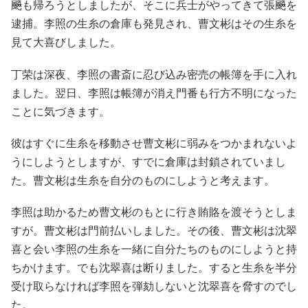
飈も帰ろうとしましたが、そこに兵士がやってきて張飈を
逮捕。李照の生糸の倉庫も発見され、曹文彬はその生糸を
見て大喜びしました。
丁荣は深夜、李照の書斎に忍び込み密売の帳簿を手に入れ
ました。翌日、李照は帳簿が消え門番も行方不明になった
ことに気づきます。
彼はすぐに生糸を移動させ曹文彬に弱みをつかまれないよ
うにしようとしますが、すでに倉庫は封鎖されていまし
た。曹文彬は生糸を自分のものにしようと考えます。
李照は助かるため曹文彬のもとに行き賄賂を渡そうとしま
すが。曹文彬は門前払いしました。その後、曹文彬は沈翠
喜と会い李照の生糸を一緒に自分たちのものにしようと持
ちかけます。でも沈翠喜は断りました。すると生糸を半分
受け取らなければ李照を弾劾しないと沈翠喜を脅すのでし
た。