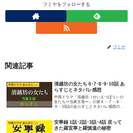
フミヤをフォローする
フミヤ
関連記事
清越坊の女たち 6･7･8･9･10話 あ
中国ドラマ あらすじ ネタバレ
らすじとネタバレ感想
中国ドラマ「清越坊（せいえつぼう）の
女たち〜当家主母〜」の第６・７・８・
９・10話のあらすじとネタバレ感想の紹
介記事です。沈翠喜（しん・すいき）は
織り元の当主たちを集めて説得、仕入れ
値の安定のために組合を作りました。曽
安寧録 1話･2話･3話･4話 戻って
中国ドラマ あらすじ ネタバレ
宝琴は蘇州織造局の高官...
きた羅宜寧と羅慎遠の秘密