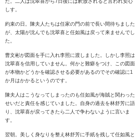
た。二人は沈翠喜から7日後には釈放されると言われ安心
しす。
約束の日。陳夫人たちは任家の門の前で長い間待ちました
が、太陽が沈んでも沈翠喜と任如風は戻って来ませんでし
た。
曹文彬が図面を手に入れ李照に渡しました。しかし李照は
沈翠喜を信用していません。何かと難癖をつけ、この図面
が本物かどうかを確認させる必要があるのでその確認に1
か月はかかるというのです。
陳夫人はこうなってしまったのも任如風が海賊と関わった
せいだと責任を感じていました。自身の過去を林舒芳に語
り、沈翠喜が戻ってきたら二人で争わないように言いま
す。
翌朝。美しく身なりを整え林舒芳に手紙を残して任如風と