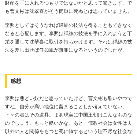
財産を手に入れるつもりではないかと思って驚きます。で
も曹文彬は沈翠喜がそう簡単に死ぬとは思っていません。
李照としてはそうなれば緙絲の技法を得ることもできなく
なると心配します。李照は緙絲の技法を手に入れようと丁
栄を通して沈翠喜に取引を持ちかけます。それは緙絲の技
法を差し出せば任如風が無罪になるというのでしたが。
感想
李照は悪どい奴だと思っていたけど、曹文彬も酷いやつで
すね。自分が高い地位に留まることしか考えていない。
下々の者はその道具。まあ現実に中国王朝はこんなものな
のでしょう。もっと酷いかな。あと、儒教社会は女性は夫
以外の人と関係をもつと死に値するという理不尽な社会な