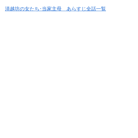
清越坊の女たち･当家主母 あらすじ全話一覧