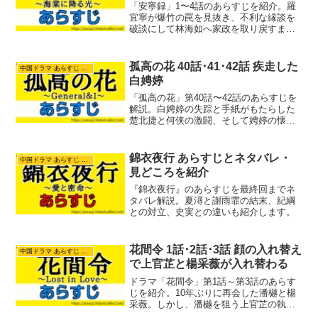
「安寧録」1〜4話のあらすじを紹介。羅
宜寧が爆竹の罠を見抜き、不利な縁談を
破談にして林海如へ家政を取り戻すまで
を紹介します。
孤高の花 40話･41･42話 疾走した
中国ドラマ あらすじ ネタバレ
白娉婷
「孤高の花」第40話〜42話のあらすじを
解説。白娉婷の失踪と手紙がもたらした
楚北捷と何侠の激闘、そして娉婷の懐妊
発覚によって揺れる晋の朝廷の思惑をま
とめました。蕭陽関で何侠の卑劣な罠に
落ち、弓を射られて負傷してしまった楚
錦衣夜行 あらすじとネタバレ・
中国ドラマ あらすじ ネタバレ
北捷の運命などを紹介します。
見どころを紹介
『錦衣夜行』のあらすじを最終回までネ
タバレ解説。夏潯と謝雨霏の結末、紀綱
との対立、史実との違いも紹介します。
花間令 1話･2話･3話 顔の入れ替え
中国ドラマ あらすじ ネタバレ
で上官芷と楊采薇が入れ替わる
ドラマ「花間令」第1話～第3話のあらす
じを紹介。10年ぶりに再会した潘樾と楊
采薇。しかし、潘樾を狙う上官芷の執念
によって2人の運命は狂い始めます。秘術