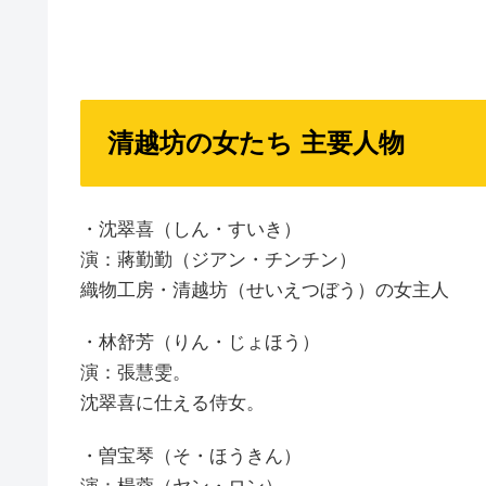
清越坊の女たち 主要人物
・沈翠喜（しん・すいき）
演：蔣勤勤（ジアン・チンチン）
織物工房・清越坊（せいえつぼう）の女主人
・林舒芳（りん・じょほう）
演：張慧雯。
沈翠喜に仕える侍女。
・曽宝琴（そ・ほうきん）