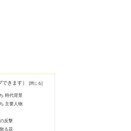
プできます）
ち 時代背景
ち 主要人物
家の反撃
に散る花