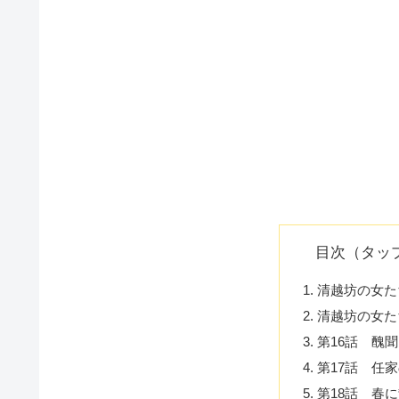
目次（タッ
清越坊の女た
清越坊の女た
第16話 醜聞
第17話 任
第18話 春