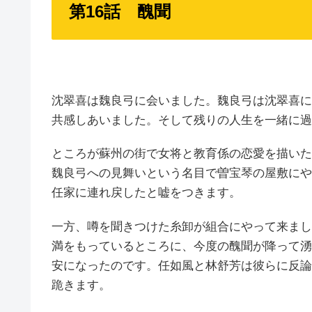
第16話 醜聞
沈翠喜は魏良弓に会いました。魏良弓は沈翠喜に
共感しあいました。そして残りの人生を一緒に過
ところが蘇州の街で女将と教育係の恋愛を描いた
魏良弓への見舞いという名目で曽宝琴の屋敷にや
任家に連れ戻したと嘘をつきます。
一方、噂を聞きつけた糸卸が組合にやって来まし
満をもっているところに、今度の醜聞が降って湧
安になったのです。任如風と林舒芳は彼らに反論
跪きます。