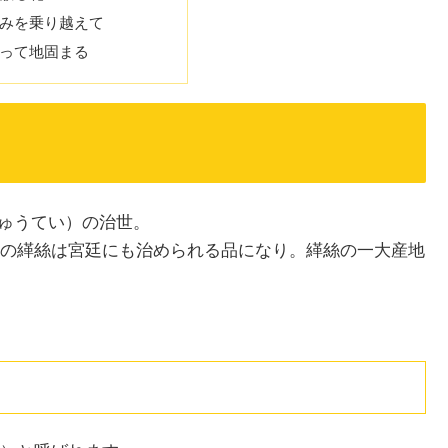
しみを乗り越えて
降って地固まる
りゅうてい）の治世。
の緙絲は宮廷にも治められる品になり。緙絲の一大産地