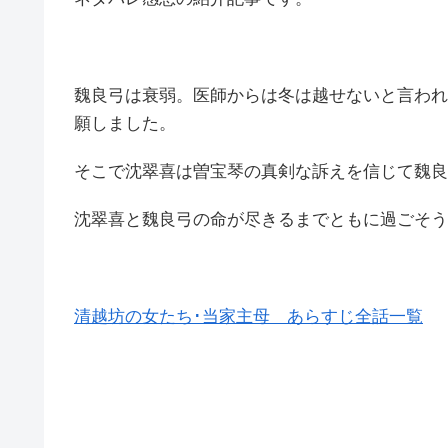
魏良弓は衰弱。医師からは冬は越せないと言われ
願しました。
そこで沈翠喜は曽宝琴の真剣な訴えを信じて魏良
沈翠喜と魏良弓の命が尽きるまでともに過ごそう
清越坊の女たち･当家主母 あらすじ全話一覧