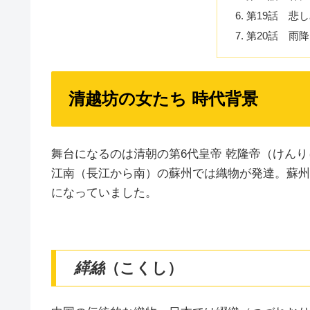
第19話 悲
第20話 雨
清越坊の女たち 時代背景
舞台になるのは清朝の第6代皇帝 乾隆帝（けん
江南（長江から南）の蘇州では織物が発達。蘇州
になっていました。
緙絲
（こくし）