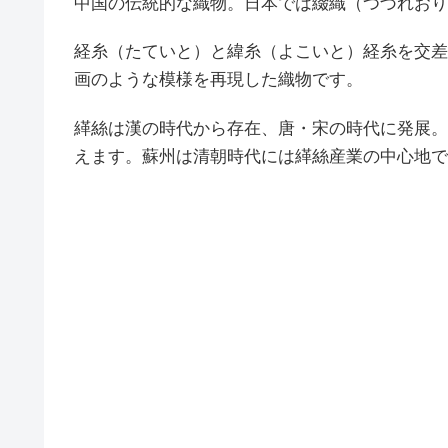
中国の伝統的な織物。日本では綴織（つづれおり
経糸（たていと）と緯糸（よこいと）経糸を交差
画のような模様を再現した織物です。
緙絲は漢の時代から存在、唐・宋の時代に発展。
えます。蘇州は清朝時代には緙絲産業の中心地で