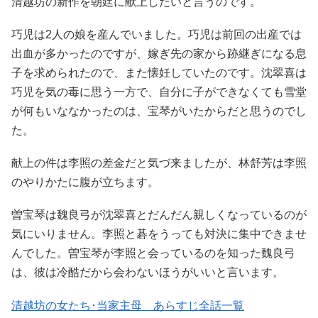
清越坊の新作を朝廷に献上したいと言うのです。
巧児は2人の娘を産んでいました。巧児は前回の出産では
出血が多かったのですが、嫁ぎ先の家から跡継ぎになる息
子を求められたので、また懐妊していたのです。沈翠喜は
巧児を気の毒に思う一方で、自分に子ができなくても雪堂
が何もいななかったのは、宝琴がいたからだと思うのでし
た。
献上の件は李照の差金だと気づ来ましたが、林舒芳は李照
のやりかたに腹が立ちます。
曽宝琴は魏良弓が沈翠喜とだんだん親しくなっているのが
気にいりません。李照と碁をうっても対決に集中できませ
んでした。曽宝琴が李照と会っているのを知った魏良弓
は、彼は冷酷だから会わないほうがいいと言います。
清越坊の女たち･当家主母 あらすじ全話一覧