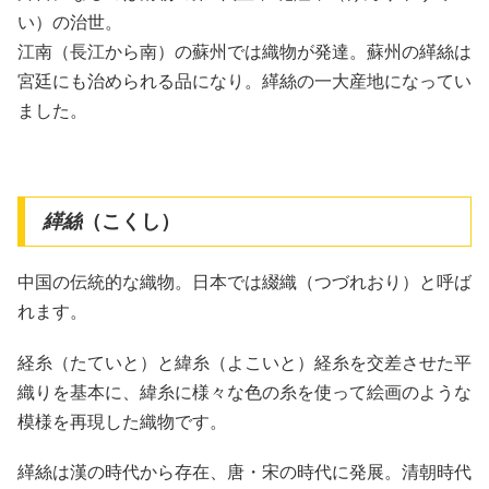
い）の治世。
江南（長江から南）の蘇州では織物が発達。蘇州の緙絲は
宮廷にも治められる品になり。緙絲の一大産地になってい
ました。
緙絲
（こくし）
中国の伝統的な織物。日本では綴織（つづれおり）と呼ば
れます。
経糸（たていと）と緯糸（よこいと）経糸を交差させた平
織りを基本に、緯糸に様々な色の糸を使って絵画のような
模様を再現した織物です。
緙絲は漢の時代から存在、唐・宋の時代に発展。清朝時代