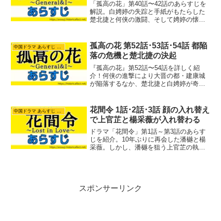
「孤高の花」第40話〜42話のあらすじを
解説。白娉婷の失踪と手紙がもたらした
楚北捷と何侠の激闘、そして娉婷の懐妊
発覚によって揺れる晋の朝廷の思惑をま
とめました。蕭陽関で何侠の卑劣な罠に
落ち、弓を射られて負傷してしまった楚
孤高の花 第52話･53話･54話 都陥
中国ドラマ あらすじ ネタバレ
北捷の運命などを紹介します。
落の危機と楚北捷の決起
『孤高の花』第52話〜54話を詳しく紹
介！何侠の進撃により大晋の都・建康城
が陥落するなか、楚北捷と白娉婷が奇跡
の再会を果たします。3歳になる息子・長
笑の存在を知った楚北捷の喜びと二人の
決意、白蘭王宮での新たな対立までをま
花間令 1話･2話･3話 顔の入れ替え
中国ドラマ あらすじ ネタバレ
とめました。
で上官芷と楊采薇が入れ替わる
ドラマ「花間令」第1話～第3話のあらす
じを紹介。10年ぶりに再会した潘樾と楊
采薇。しかし、潘樾を狙う上官芷の執念
によって2人の運命は狂い始めます。秘術
による顔の入れ替えと、婚礼の夜に起き
た転落死事件。姿を変えられた采薇が、
新たな禾陽県令となった潘樾の前に立ち
はだかる怒涛の展開に注目です。
スポンサーリンク