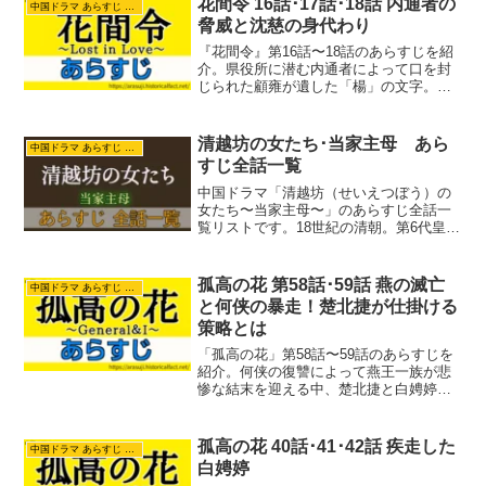
花間令 16話･17話･18話 内通者の
中国ドラマ あらすじ ネタバレ
脅威と沈慈の身代わり
『花間令』第16話〜18話のあらすじを紹
介。県役所に潜む内通者によって口を封
じられた顧雍が遺した「楊」の文字。潘
樾は童歌から上官芷の正体が楊采薇だと
確信し、命がけの潜入捜査へ。新鄭書院
のからくり裏山で発見された白骨死体か
清越坊の女たち･当家主母 あら
中国ドラマ あらすじ ネタバレ
ら、牢にいる沈慈が偽物という驚愕の事
すじ全話一覧
実が浮かび上がる怒涛の展開です。
中国ドラマ「清越坊（せいえつぼう）の
女たち〜当家主母〜」のあらすじ全話一
覧リストです。18世紀の清朝。第6代皇帝
乾隆帝（けんりゅうてい）の治世。織物
の産地・蘇州にある名門織物工房の女
将・沈翠喜（しん・すいき）が夫や妾、
孤高の花 第58話･59話 燕の滅亡
中国ドラマ あらすじ ネタバレ
義理の弟と対立や協力...
と何侠の暴走！楚北捷が仕掛ける
策略とは
「孤高の花」第58話〜59話のあらすじを
紹介。何侠の復讐によって燕王一族が悲
惨な結末を迎える中、楚北捷と白娉婷は
且柔城で反撃を開始します。不吉な予言
の石碑や心理戦を駆使した奇策で、狂気
に走る何侠をどう追い詰めていくのか。
孤高の花 40話･41･42話 疾走した
中国ドラマ あらすじ ネタバレ
物語がクライマックスへと向かう、形勢
白娉婷
逆転のドラマから目が離せません。