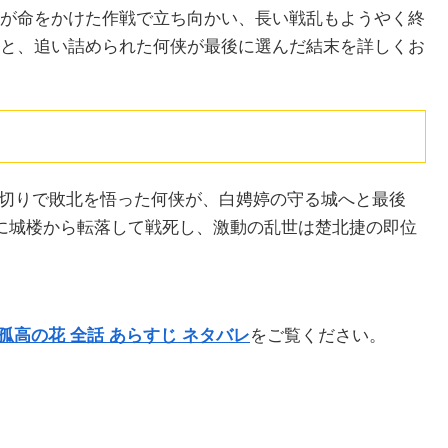
が命をかけた作戦で立ち向かい、長い戦乱もようやく終
と、追い詰められた何侠が最後に選んだ結末を詳しくお
裏切りで敗北を悟った何侠が、白娉婷の守る城へと最後
に城楼から転落して戦死し、激動の乱世は楚北捷の即位
孤高の花 全話 あらすじ ネタバレ
をご覧ください。