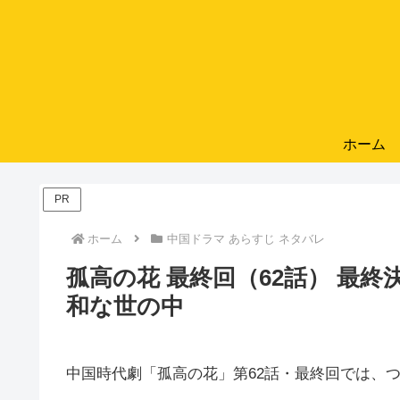
ホーム
PR
ホーム
中国ドラマ あらすじ ネタバレ
孤高の花 最終回（62話） 最
和な世の中
中国時代劇「孤高の花」第62話・最終回では、