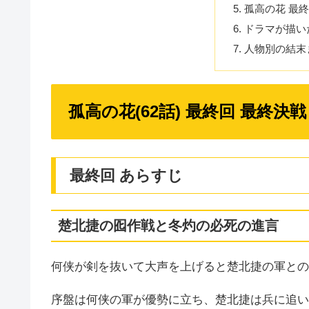
孤高の花 最
ドラマが描い
人物別の結末
孤高の花(62話) 最終回 最終決戦
最終回 あらすじ
楚北捷の囮作戦と冬灼の必死の進言
何侠が剣を抜いて大声を上げると楚北捷の軍との
序盤は何侠の軍が優勢に立ち、楚北捷は兵に追い