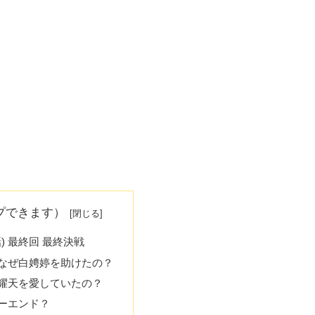
プできます）
話) 最終回 最終決戦
なぜ白娉婷を助けたの？
耀天を愛していたの？
ーエンド？