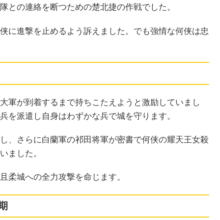
隊との連絡を断つための楚北捷の作戦でした。
侠に進撃を止めるよう訴えました。でも強情な何侠は忠
大軍が到着するまで持ちこたえようと激励していまし
兵を派遣し自身はわずかな兵で城を守ります。
し、さらに白蘭軍の祁田将軍が密書で何侠の耀天王女殺
いました。
且柔城への全力攻撃を命じます。
期