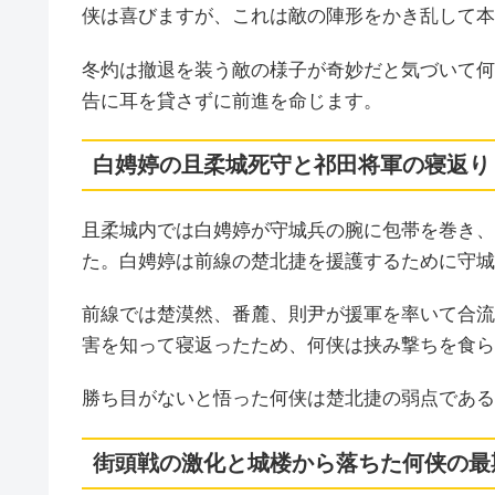
侠は喜びますが、これは敵の陣形をかき乱して本
冬灼は撤退を装う敵の様子が奇妙だと気づいて何
告に耳を貸さずに前進を命じます。
白娉婷の且柔城死守と祁田将軍の寝返り
且柔城内では白娉婷が守城兵の腕に包帯を巻き、
た。白娉婷は前線の楚北捷を援護するために守城
前線では楚漠然、番麓、則尹が援軍を率いて合流
害を知って寝返ったため、何侠は挟み撃ちを食ら
勝ち目がないと悟った何侠は楚北捷の弱点である
街頭戦の激化と城楼から落ちた何侠の最