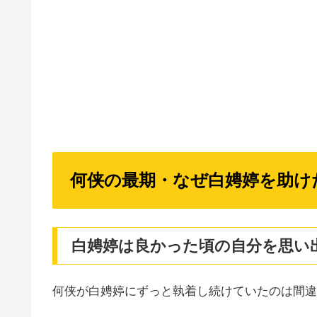
何侠の最期・なぜ白娉婷を助け
白娉婷は良かった頃の自分を思い
何侠が白娉婷にずっと執着し続けていたのは間違