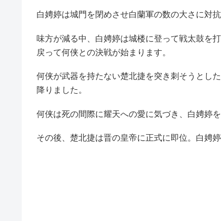
白娉婷は城門を閉めさせ白蘭軍の数の大さに対抗
味方が減る中、白娉婷は城楼に登って戦太鼓を打
戻って何侠との決戦が始まります。
何侠が武器を持たない楚北捷を突き刺そうとした
降りました。
何侠は死の間際に耀天への愛に気づき、白娉婷を
その後、楚北捷は晋の皇帝に正式に即位。白娉婷