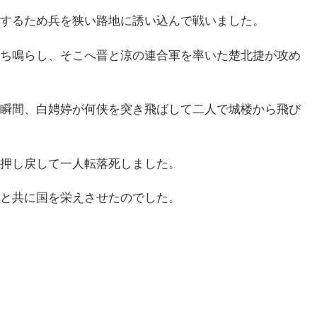
するため兵を狭い路地に誘い込んで戦いました。
ち鳴らし、そこへ晋と涼の連合軍を率いた楚北捷が攻め
瞬間、白娉婷が何侠を突き飛ばして二人で城楼から飛び
押し戻して一人転落死しました。
と共に国を栄えさせたのでした。