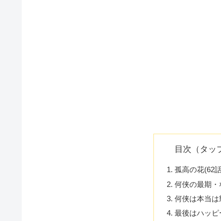
目次（タッ
孤高の花(62
何侠の最期・
何侠は本当は
最後はハッピ