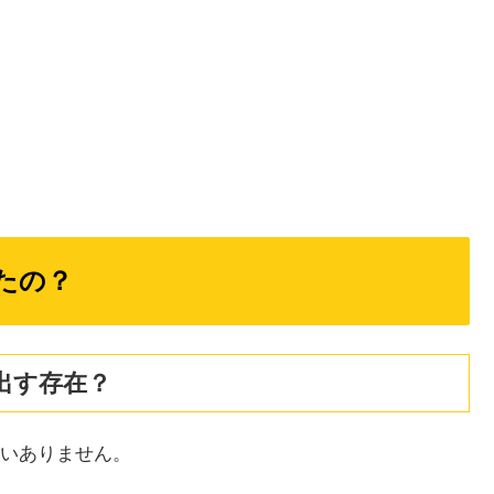
たの？
出す存在？
いありません。