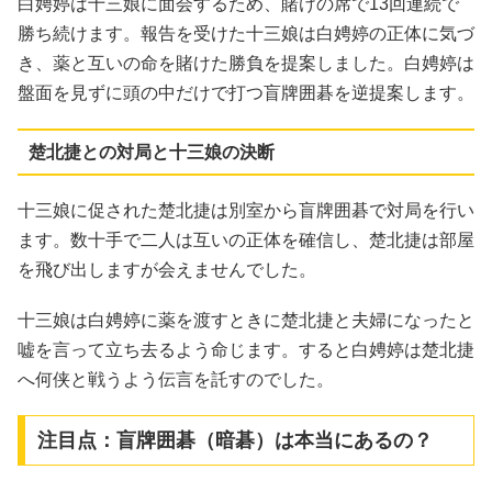
白娉婷は十三娘に面会するため、賭けの席で13回連続で
勝ち続けます。報告を受けた十三娘は白娉婷の正体に気づ
き、薬と互いの命を賭けた勝負を提案しました。白娉婷は
盤面を見ずに頭の中だけで打つ盲牌囲碁を逆提案します。
楚北捷との対局と十三娘の決断
十三娘に促された楚北捷は別室から盲牌囲碁で対局を行い
ます。数十手で二人は互いの正体を確信し、楚北捷は部屋
を飛び出しますが会えませんでした。
十三娘は白娉婷に薬を渡すときに楚北捷と夫婦になったと
嘘を言って立ち去るよう命じます。すると白娉婷は楚北捷
へ何侠と戦うよう伝言を託すのでした。
注目点：盲牌囲碁（暗碁）は本当にあるの？