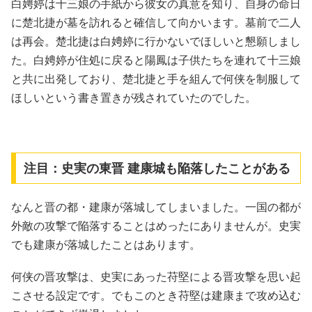
白娉婷は十三娘の手紙から彼女の真意を知り、自身の命日
に楚北捷が墓を訪れると確信して向かいます。墓前で二人
は再会。楚北捷は白娉婷に行かないでほしいと懇願しまし
た。白娉婷が住処に戻ると陽鳳は子供たちを連れて十三娘
と共に出発しており、楚北捷と手を組んで何侠を制服して
ほしいという書き置きが残されていたのでした。
注目：史実の東晋 建康城も陥落したことがある
なんと晋の都・建康が落城してしまいました。一国の都が
外敵の攻撃で陥落することはめったにありませんが。史実
でも建康が落城したことはあります。
何侠の晋攻撃は、史実にあった苻堅による晋攻撃を思い起
こさせる設定です。でもこのとき苻堅は建康まで攻め込む