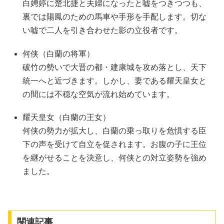
白娉婷に楚北捷と夫婦になったと嘘をつきつつも、
裏では陽鳳のための馬車や手形を手配します。切な
い嘘で二人を引き合わせた影の立役者です。
何侠（白蘭の将軍）
破竹の勢いで大晋の都・建康城を攻め落とし、天下
統一へと近づきます。しかし、妻である耀天皇女と
の間には不穏な空気が流れ始めています。
耀天皇女（白蘭の王女）
何侠の勢力が拡大し、白蘭の乗っ取りを危惧する臣
下の声を受けて自立を促されます。お腹の子に王位
を継がせることを決意し、何侠との対立姿勢を強め
ました。
関連記事