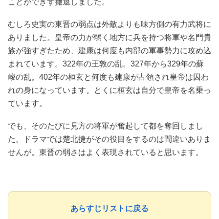
ことができず撤退しました。
むしろ史実の東晋の弱点は外敵よりも味方側の有力武将に
ありました。皇帝の力が弱く地方に兵を持つ将軍や名門貴
族が強すぎたため、建康は何度も内部の軍事勢力に攻め込
まれています。322年の王敦の乱。327年から329年の蘇
峻の乱。402年の桓玄と何度も建康が占領され皇帝は囚わ
れの身になっています。とくに桓玄は自分で皇帝を名乗っ
ています。
でも、そのたびに見方の将軍が奮起して都を奪回しまし
た。ドラマでは楚北捷がその役目をするのは間違いありま
せんが。東晋の弱さはよく表現されていると思います。
あらすじリストに戻る