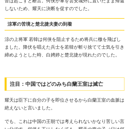
音は起こすと断言。何侠が軍を雲安城外に置いたまま帰還
しないため、耀天に決断を促すのでした。
涼軍の苦境と楚北捷夫妻の到着
涼の上将軍 若韓は何侠を阻止するため将兵に檄を飛ばし
ました。降伏を唱えた兵士を若韓が斬り捨てて士気を引き
締めようとした時、白娉婷と楚北捷が現れたのでした。
注目：中国ではどのみち白蘭王室は滅亡
耀天は臣下に自分の子を即位させるから白蘭王室の血脈は
絶えないと言いました。
でも、これは中国の王朝では考えられないかなり苦しい言