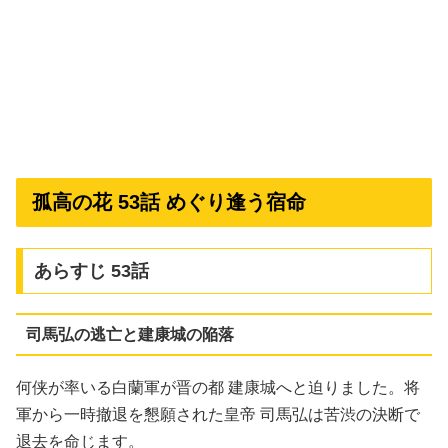
孤高の花 53話 めぐり逢う宿命
あらすじ 53話
司馬弘の逃亡と建康城の陥落
何侠が率いる白蘭軍が晋の都 建康城へと迫りました。将
軍から一時撤退を懇願された皇帝 司馬弘は苦渋の決断で
退去を命じます。