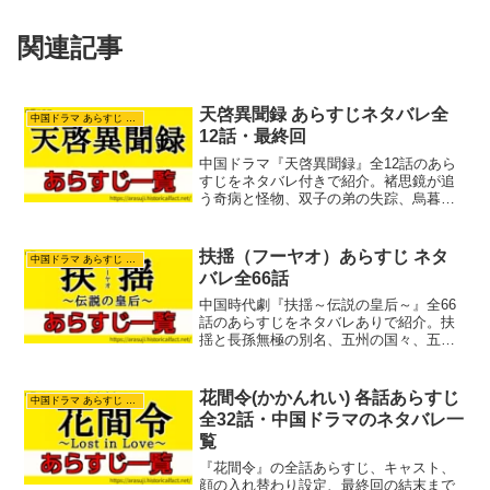
関連記事
天啓異聞録 あらすじネタバレ全
中国ドラマ あらすじ ネタバレ
12話・最終回
中国ドラマ『天啓異聞録』全12話のあら
すじをネタバレ付きで紹介。褚思鏡が追
う奇病と怪物、双子の弟の失踪、烏暮島
の秘密、最終回の結末まで、明の天啓年
間の歴史背景とともに解説します。
扶揺（フーヤオ）あらすじ ネタ
中国ドラマ あらすじ ネタバレ
バレ全66話
中国時代劇『扶揺～伝説の皇后～』全66
話のあらすじをネタバレありで紹介。扶
揺と長孫無極の別名、五州の国々、五色
石と五つの封印、扶揺の正体、最終回の
結末までわかりやすく解説します。
花間令(かかんれい) 各話あらすじ
中国ドラマ あらすじ ネタバレ
全32話・中国ドラマのネタバレ一
覧
『花間令』の全話あらすじ、キャスト、
顔の入れ替わり設定、最終回の結末まで