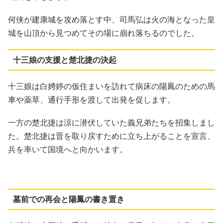
何侠が建康城を攻め落とす中、司馬弘は火の海となった皇
城を山頂から見つめてその場に崩れ落ちるのでした。
十三娘の支援と楚北捷の決起
十三娘は白娉婷の仮住まいを訪れて病床の陽鳳のための馬
車や薬草、通行手形を渡して出発を促します。
一方の楚北捷は涼に潜伏していた義兄弟たちを招集しまし
た。楚北捷は晋を取り戻すために立ち上がることを宣言、
兵を率いて国境へと向かいます。
墓前での再会と陽鳳の書き置き