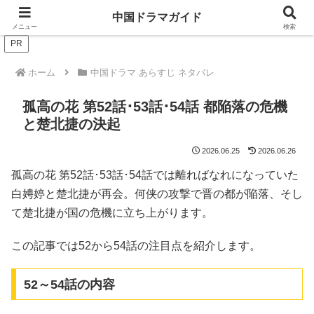
ドラマは歴史を知るともっと面白い！
中国ドラマガイド
メニュー
検索
PR
ホーム
中国ドラマ あらすじ ネタバレ
孤高の花 第52話･53話･54話 都陥落の危機
と楚北捷の決起
2026.06.25
2026.06.26
孤高の花 第52話･53話･54話では離ればなれになっていた
白娉婷と楚北捷が再会。何侠の攻撃で晋の都が陥落、そし
て楚北捷が国の危機に立ち上がります。
この記事では52から54話の注目点を紹介します。
52～54話の内容