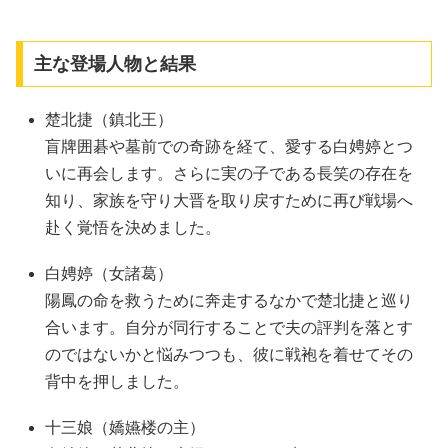
主な登場人物と結果
楚北捷（鎮北王）
盲牌囲碁や墓前での奇跡を経て、愛する白娉婷とつ
いに再会します。さらに実の子である長笑の存在を
知り、家族を守り大晋を取り戻すために再び戦場へ
赴く覚悟を決めました。
白娉婷（女諸葛）
陽鳳の命を救うために奔走するなかで楚北捷と巡り
合います。自分が同行することで夫の評判を落とす
のではないかと悩みつつも、彼に戦袍を着せてその
背中を押しました。
十三娘（嬌嬿楼の主）