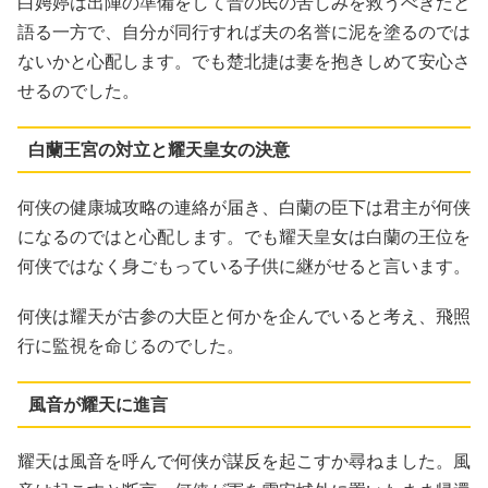
白娉婷は出陣の準備をして晋の民の苦しみを救うべきだと
語る一方で、自分が同行すれば夫の名誉に泥を塗るのでは
ないかと心配します。でも楚北捷は妻を抱きしめて安心さ
せるのでした。
白蘭王宮の対立と耀天皇女の決意
何侠の健康城攻略の連絡が届き、白蘭の臣下は君主が何侠
になるのではと心配します。でも耀天皇女は白蘭の王位を
何侠ではなく身ごもっている子供に継がせると言います。
何侠は耀天が古参の大臣と何かを企んでいると考え、飛照
行に監視を命じるのでした。
風音が耀天に進言
耀天は風音を呼んで何侠が謀反を起こすか尋ねました。風