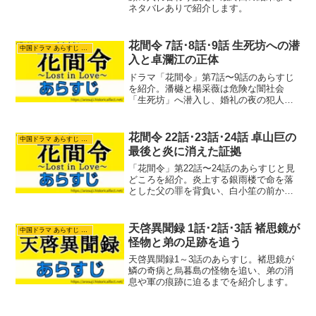
ネタバレありで紹介します。
花間令 7話･8話･9話 生死坊への潜
中国ドラマ あらすじ ネタバレ
入と卓瀾江の正体
ドラマ「花間令」第7話〜9話のあらすじ
を紹介。潘樾と楊采薇は危険な闇社会
「生死坊」へ潜入し、婚礼の夜の犯人を
追い詰めるも自害されます。さらに違法
薬物や謎の令牌が見つかり、身近な仲間
だった卓瀾江の驚きの正体も発覚。すれ
花間令 22話･23話･24話 卓山巨の
中国ドラマ あらすじ ネタバレ
違う2人の恋心と、新たな求婚で加速する
最後と炎に消えた証拠
三角関係の見どころをお届けします。
「花間令」第22話〜24話のあらすじと見
どころを紹介。炎上する銀雨楼で命を落
とした父の罪を背負い、白小笙の前から
姿を消した卓瀾江。潘樾と楊采薇は、老
主簿の自害を経て9年前の「天師復活殺
人」の謎に挑みます。夫婦に扮した洛雲
天啓異聞録 1話･2話･3話 褚思鏡が
中国ドラマ あらすじ ネタバレ
門への潜入捜査と、百花宮の歌姫に隠さ
怪物と弟の足跡を追う
れた都の高官の陰謀に迫ります。
天啓異聞録1～3話のあらすじ。褚思鏡が
鱗の奇病と烏暮島の怪物を追い、弟の消
息や軍の痕跡に迫るまでを紹介します。