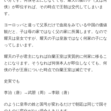
い分です。何侠を王にしなくても、耀天の腹の子（父は何
侠）が即位すれば、その時点で王朝は交代してしまいま
す。
ヨーロッパと違って父系だけで血統をみている中国の価値
観だと、子は母の家ではなく父の家に所属します。なので
耀天は皇女ですが、耀天の子は皇族ではなく何家の子にな
ってしまいます。
耀天の子が君主になれば白蘭王室は実質的に何家に移るこ
とになります。そうなれば何侠本人が即位しなくても、何
侠の子が王座についた時点で白蘭王室は滅亡です。
史実でも
李治（唐）→武曌（周）→李顕（唐）
のように皇帝の姓と国号が変わるだけで朝廷は同じで国そ
のものに変化がない場合もあります。