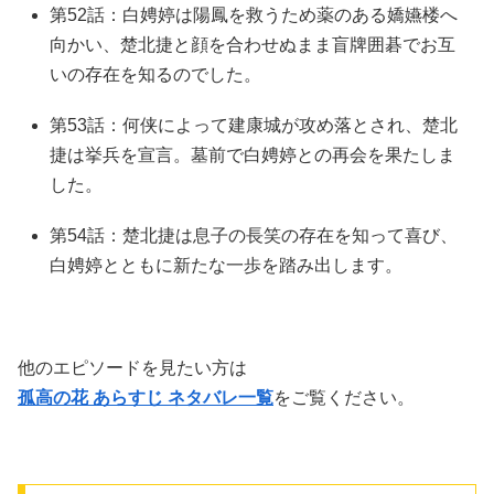
第52話：白娉婷は陽鳳を救うため薬のある嬌嬿楼へ
向かい、楚北捷と顔を合わせぬまま盲牌囲碁でお互
いの存在を知るのでした。
第53話：何侠によって建康城が攻め落とされ、楚北
捷は挙兵を宣言。墓前で白娉婷との再会を果たしま
した。
第54話：楚北捷は息子の長笑の存在を知って喜び、
白娉婷とともに新たな一歩を踏み出します。
他のエピソードを見たい方は
孤高の花 あらすじ ネタバレ一覧
をご覧ください。