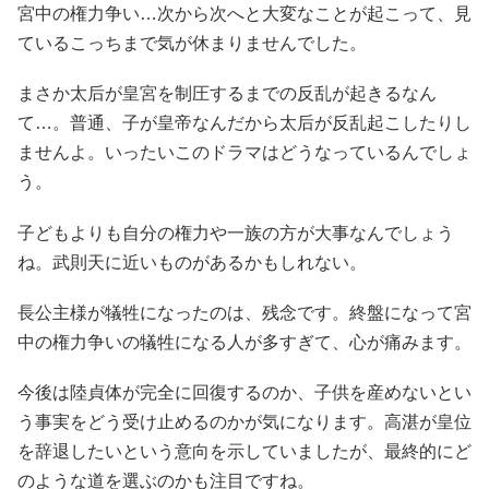
宮中の権力争い…次から次へと大変なことが起こって、見
ているこっちまで気が休まりませんでした。
まさか太后が皇宮を制圧するまでの反乱が起きるなん
て…。普通、子が皇帝なんだから太后が反乱起こしたりし
ませんよ。いったいこのドラマはどうなっているんでしょ
う。
子どもよりも自分の権力や一族の方が大事なんでしょう
ね。武則天に近いものがあるかもしれない。
長公主様が犠牲になったのは、残念です。終盤になって宮
中の権力争いの犠牲になる人が多すぎて、心が痛みます。
今後は陸貞体が完全に回復するのか、子供を産めないとい
う事実をどう受け止めるのかが気になります。高湛が皇位
を辞退したいという意向を示していましたが、最終的にど
のような道を選ぶのかも注目ですね。