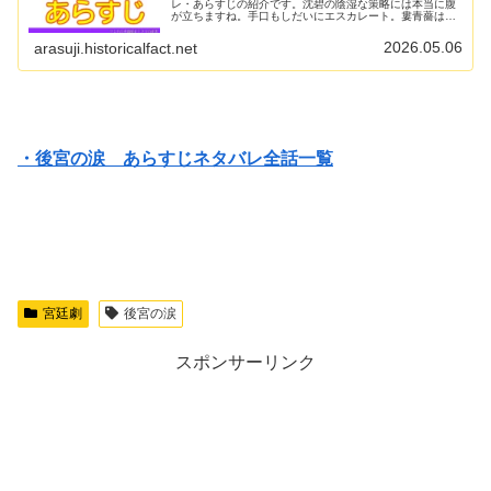
レ・あらすじの紹介です。沈碧の陰湿な策略には本当に腹
が立ちますね。手口もしだいにエスカレート。婁青薔はい
つか対立するだろうなとは思っていましたが、やっぱり敵
になりました。でも...
2026.05.06
arasuji.historicalfact.net
・後宮の涙 あらすじネタバレ全話一覧
宮廷劇
後宮の涙
スポンサーリンク