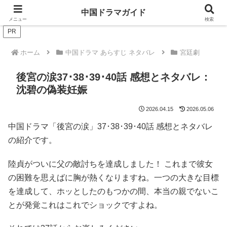
ドラマは歴史を知るともっと面白い！
中国ドラマガイド
メニュー
検索
PR
ホーム
中国ドラマ あらすじ ネタバレ
宮廷劇
後宮の涙37･38･39･40話 感想とネタバレ：
沈碧の偽装妊娠
2026.04.15
2026.05.06
中国ドラマ「後宮の涙」37･38･39･40話 感想とネタバレ
の紹介です。
陸貞がついに父の敵討ちを達成しました！ これまで彼女
の困難を思えばに胸が熱くなりますね。一つの大きな目標
を達成して、ホッとしたのもつかの間、本当の親でないこ
とが発覚これはこれでショックですよね。