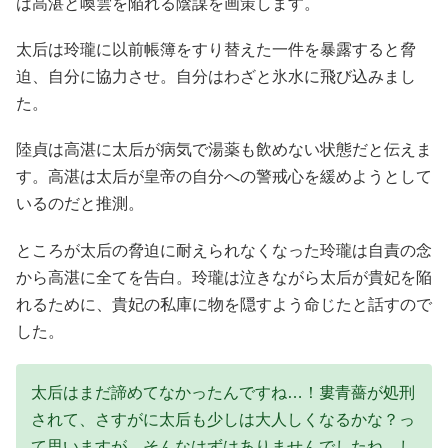
は高湛と喚雲を陥れる陰謀を画策します。
太后は玲瓏に以前帳簿をすり替えた一件を暴露すると脅
迫、自分に協力させ。自分はわざと氷水に飛び込みまし
た。
陸貞は高湛に太后が病気で湯薬も飲めない状態だと伝えま
す。高湛は太后が皇帝の自分への警戒心を緩めようとして
いるのだと推測。
ところが太后の脅迫に耐えられなくなった玲瓏は自責の念
から高湛に全てを告白。玲瓏は泣きながら太后が貴妃を陥
れるために、貴妃の私庫に物を隠すよう命じたと話すので
した。
太后はまだ諦めてなかったんですね…！婁青薔が処刑
されて、さすがに太后も少しは大人しくなるかな？っ
て思いますが、そんなはずはありませんでしたね。し