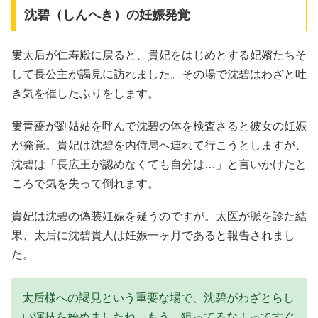
沈碧（しんへき）の妊娠発覚
婁太后が仁寿殿に戻ると、貴妃をはじめとする妃嬪たちそ
して長公主が謁見に訪れました。その場で沈碧はわざと吐
き気を催したふりをします。
婁青薔が劉姑姑を呼んで沈碧の体を検査さると彼女の妊娠
が発覚。貴妃は沈碧を内侍局へ連れて行こうとしますが、
沈碧は「長広王が認めなくても自分は…」と言いかけたと
ころで気を失って倒れます。
貴妃は沈碧の偽装妊娠を疑うのですが。太医が脈を診た結
果、太后に沈碧貴人は妊娠一ヶ月であると報告されまし
た。
太后様への謁見という重要な場で、沈碧がわざとらし
い演技を始めましたね…もう、狙ってるな！ってすぐ