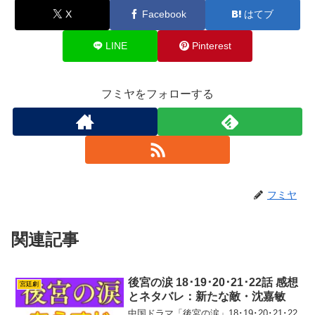
X
Facebook
はてブ
LINE
Pinterest
フミヤをフォローする
フミヤ
関連記事
後宮の涙 18･19･20･21･22話 感想
宮廷劇
とネタバレ：新たな敵・沈嘉敏
中国ドラマ「後宮の涙」18･19･20･21･22