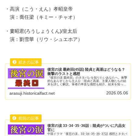
・高演（こう・えん）孝昭皇帝
演：喬任梁（キミー・チャオ）
・婁昭君(ろうしょうくん)/皇太后
演：劉雪華（リウ・シュエホア）
後宮の涙 最終回(45話) 陸貞と高湛はどうなる？
衝撃のラストと感想
『後宮の涙 最終回』のネタバレを知りたいあなたへ。衝撃
的なあらすじから主人公・陸貞と高湛、主要人物たちの結
末を詳しく解説。筆者の率直な感想も紹介。結末を知って
からドラマを楽しみたい方、ドラマの余韻に浸りたい方も
ぜひご覧ください。
2026.05.06
arasuji.historicalfact.net
後宮の涙 33･34･35･36話：陸貞がついに六品女
官に
中国ドラマ「後宮の涙」33･34･35･36･37話 感想とネタバ