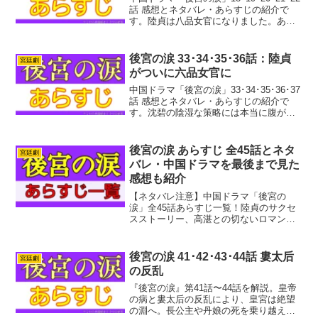
話 感想とネタバレ・あらすじの紹介で
す。陸貞は八品女官になりました。あっ
という間に楊宮女の地位を超えてしまい
ましたね。でも後宮はそんなに甘くあり
ません！案の定、貴妃との確執、皇太后
後宮の涙 33･34･35･36話：陸貞
宮廷劇
との対立に...
がついに六品女官に
中国ドラマ「後宮の涙」33･34･35･36･37
話 感想とネタバレ・あらすじの紹介で
す。沈碧の陰湿な策略には本当に腹が立
ちますね。手口もしだいにエスカレー
ト。婁青薔はいつか対立するだろうなと
は思っていましたが、やっぱり敵になり
後宮の涙 あらすじ 全45話とネタ
宮廷劇
ました。でも...
バレ・中国ドラマを最後まで見た
感想も紹介
【ネタバレ注意】中国ドラマ「後宮の
涙」全45話あらすじ一覧！陸貞のサクセ
スストーリー、高湛との切ないロマン
ス、ドロドロ後宮の陰謀を徹底解説。視
聴後の正直な感想やキャスト情報も紹介
します。
後宮の涙 41･42･43･44話 婁太后
宮廷劇
の反乱
『後宮の涙』第41話〜44話を解説。皇帝
の病と婁太后の反乱により、皇宮は絶望
の淵へ。長公主や丹娘の死を乗り越え、