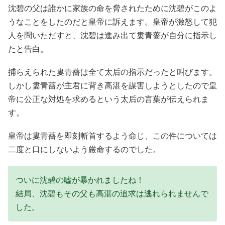
沈碧の父は誰かに家族の命を脅されたために沈碧がこのよ
うなことをしたのだと皇帝に訴えます。皇帝が激怒して犯
人を問いただすと、沈碧は進み出て婁青薔が自分に指示し
たと告白。
捕らえられた婁青薔は全て太后の指示だったと叫びます。
しかし婁青薔が主君に背き高湛を謀害しようとしたので皇
帝に公正な対処を求めるという太后の言葉が伝えられま
す。
皇帝は婁青薔を即刻斬首するよう命じ、この件については
二度と口にしないよう厳命するのでした。
ついに沈碧の嘘が暴かれましたね！
結局、沈碧もその父も高湛の追求は逃れられませんで
した。