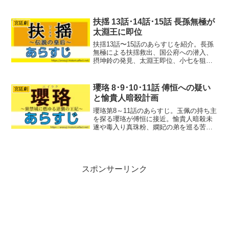
陸貞と高湛はついに太后を追い詰めま
す。しかし、即位した高湛を待ち受けて
いたのは、隣国からの非情な縁談でし
扶揺 13話･14話･15話 長孫無極が
宮廷劇
た。
太淵王に即位
扶揺13話〜15話のあらすじを紹介。長孫
無極による扶揺救出、国公府への潜入、
摂坤鈴の発見、太淵王即位、小七を狙う
狩りまでを紹介します。ファイル名
瓔珞 8･9･10･11話 傅恒への疑い
宮廷劇
と愉貴人暗殺計画
瓔珞第8～11話のあらすじ。玉佩の持ち主
を探る瓔珞が傅恒に接近。愉貴人暗殺未
遂や毒入り真珠粉、嫻妃の弟を巡る苦境
まで紹介します。
スポンサーリンク