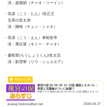
演：趙麗穎（チャオ・リーイン）
・高湛（こう・たん）/長広王
北斉の皇太弟
演：陳曉（チェン・シャオ）
・高演（こう・えん）孝昭皇帝
演：喬任梁（キミー・チャオ）
・婁昭君(ろうしょうくん)/皇太后
演：劉雪華（リウ・シュエホア）
後宮の涙 28･29･30･31･32話 感想とネタバレ：
高湛と沈嘉敏がついに結婚？
中国ドラマ 後宮の涙 28･29･30･31･32話 感想とネタバレ
2026.04.27
arasuji.historicalfact.net