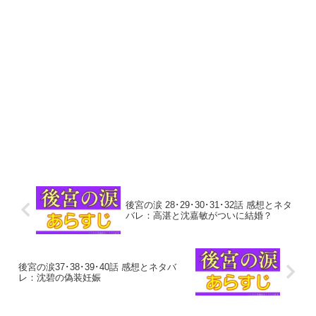
後宮の涙 28･29･30･31･32話 感想とネタ
バレ：高湛と沈嘉敏がついに結婚？
後宮の涙37･38･39･40話 感想とネタバ
レ：沈碧の偽装妊娠