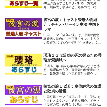
40話のあらすじとネタバレを一覧で紹
介。劉容児と李琪の恋、寿喜の死、建福
宮火災、溥儀の紫禁城退去、武天の最
期、最終回の結末、実話との違いも解説
します。
後宮の涙：キャスト登場人物紹
宮廷劇
介：チャオ･リーイン主演 中国ド
ラマ
中国ドラマ「後宮の涙」は、中国の南北
朝時代を舞台にした宮廷ドラマ。主人公
の陸貞(りくてい)が後宮で生き抜き、女官
から宰相へと上り詰める姿を描いていま
す。物語は陸貞が継母に父を殺害された
ことから始まります。復讐を誓い宮廷入
瓔珞 1･2･3話 姉の死の探るため瓔
宮廷劇
りを目指す陸貞は、皇...
珞が紫禁城へ
「瓔珞」第1話から第3話のあらすじと感
想。魏瓔珞の入宮、高貴妃の枇杷膏の企
み、乾隆帝を騙した霊柏事件を紹介しま
す。
後宮の涙 1･2話 ：皇位継承の陰謀
宮廷劇
と陸貞の活躍
中国宮廷ドラマ「後宮の涙」 1・2話のあ
らすじとネタバレ・感想を紹介。ドラマ
「後宮の涙」の舞台は6世紀、中国北斉時