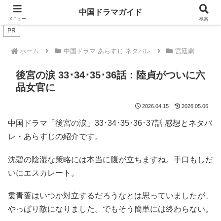
ドラマは歴史を知るともっと面白い！
中国ドラマガイド
メニュー
検索
PR
ホーム
中国ドラマ あらすじ ネタバレ
宮廷劇
後宮の涙 33･34･35･36話：陸貞がついに六
品女官に
2026.04.15
2026.05.06
中国ドラマ「後宮の涙」33･34･35･36･37話 感想とネタバ
レ・あらすじの紹介です。
沈碧の陰湿な策略には本当に腹が立ちますね。手口もしだ
いにエスカレート。
婁青薔はいつか対立するだろうなとは思っていましたが、
やっぱり敵になりました。でもそう簡単には終わらない。