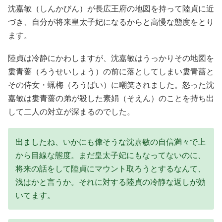
沈嘉敏（しんかびん）が長広王府の地図を持って陸貞に近
づき、自分が将来皇太子妃になるからと高慢な態度をとり
ます。
陸貞は冷静にかわしますが、沈嘉敏はうっかりその地図を
婁青薔（ろうせいしょう）の前に落としてしまい婁青薔と
その侍女・蝋梅（ろうばい）に嘲笑されました。怒った沈
嘉敏は婁青薔の弟が殺した素娟（そえん）のことを持ち出
して二人の対立が深まるのでした。
出ましたね、いかにも偉そうな沈嘉敏の自信満々で上
から目線な態度。まだ皇太子妃にもなってないのに、
将来の話をして陸貞にマウント取ろうとするなんて、
浅はかと言うか。それに対する陸貞の冷静な返しが効
いてます。