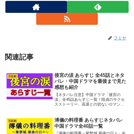
フミヤ
関連記事
後宮の涙 あらすじ 全45話とネタ
宮廷劇
バレ・中国ドラマを最後まで見た
感想も紹介
【ネタバレ注意】中国ドラマ「後宮の
涙」全45話あらすじ一覧！陸貞のサクセ
スストーリー、高湛との切ないロマン
ス、ドロドロ後宮の陰謀を徹底解説。視
聴後の正直な感想やキャスト情報も紹介
します。
溥儀の料理番 あらすじネタバレ
宮廷劇
中国ドラマ全40話一覧
『溥儀の料理番～紫禁城 最後の日々』全