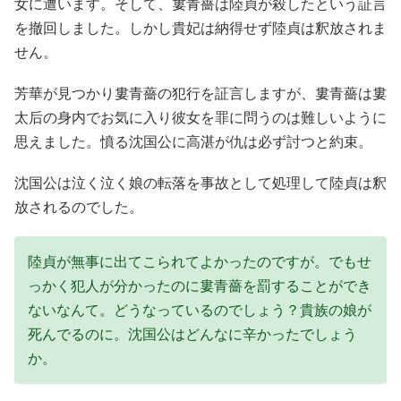
女に遭います。そして、婁青薔は陸貞が殺したという証言
を撤回しました。しかし貴妃は納得せず陸貞は釈放されま
せん。
芳華が見つかり婁青薔の犯行を証言しますが、婁青薔は婁
太后の身内でお気に入り彼女を罪に問うのは難しいように
思えました。憤る沈国公に高湛が仇は必ず討つと約束。
沈国公は泣く泣く娘の転落を事故として処理して陸貞は釈
放されるのでした。
陸貞が無事に出てこられてよかったのですが。でもせ
っかく犯人が分かったのに婁青薔を罰することができ
ないなんて。どうなっているのでしょう？貴族の娘が
死んでるのに。沈国公はどんなに辛かったでしょう
か。