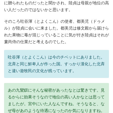
に贈られたものだったと聞かされ、陸貞は母親が地位の高
い人だったのではないかと思います。
そのころ吐谷渾（とよくこん）の使者、都美児（ドゥメ
ル）が陸貞に会いに来ました。都美児は修文殿から届けら
れた果物に毒が混じっていることに気が付き陸貞はそれが
婁尚侍の仕業だと考えるのでした。
吐谷渾（とよくこん）は今のチベットにありました。
北斉と同じ鮮卑人が作った国。すっかり漢化した北斉
と違い遊牧民の文化が残っています。
あの九鸞釵にそんな秘密があったなとは驚きです。見
るからに効果そうなので地位の高い人かなとは思って
ましたが。宮中にいた人なんですね。そうなると、な
ぜ母があのような待遇になったのか気になりますね。