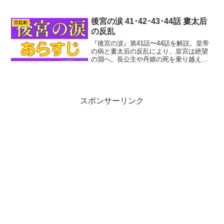
代の宮廷。主人公の陸貞は、代々役人の
家柄に生まれ、聡明で美しい娘に育ちま
す。しかし継母の陰謀によって父を殺害
後宮の涙 41･42･43･44話 婁太后
宮廷劇
され、復讐を誓い宮...
の反乱
『後宮の涙』第41話〜44話を解説。皇帝
の病と婁太后の反乱により、皇宮は絶望
の淵へ。長公主や丹娘の死を乗り越え、
陸貞と高湛はついに太后を追い詰めま
す。しかし、即位した高湛を待ち受けて
いたのは、隣国からの非情な縁談でし
た。
スポンサーリンク