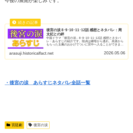
今後の展開が楽しみです。
後宮の涙 8･9･10･11･12話 感想とネタバレ：周
太妃との絆
中国ドラマ「後宮の涙」8･9･10･11･12話 感想とネタバ
レ・あらすじの紹介です。陸貞は継母から逃れ、高湛から
もらった玉佩のおかげでついに宮中へ入ることができまし
た。一方、高湛も刺客に狙われるという大変な目に遭いま
したが陸貞に助けられ無...
2026.05.06
arasuji.historicalfact.net
・後宮の涙 あらすじネタバレ全話一覧
宮廷劇
後宮の涙