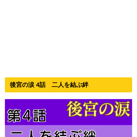
後宮の涙 4話 二人を結ぶ絆