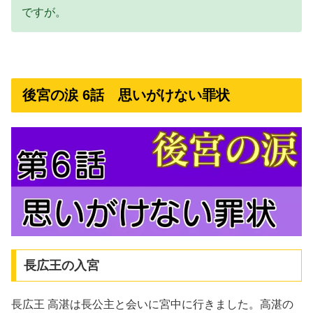
ですが。
後宮の涙 6話 思いがけない罪状
長広王の入宮
長広王 高湛は長公主と会いに宮中に行きました。高湛の