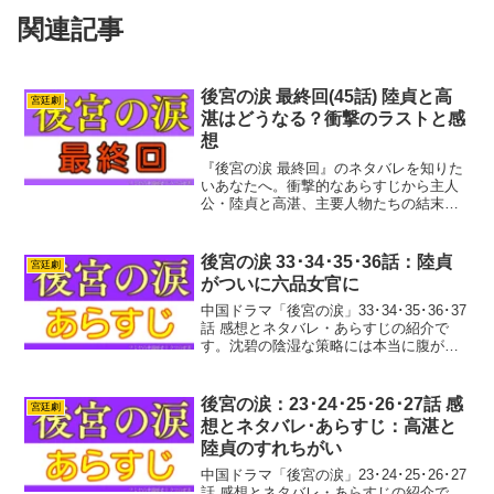
関連記事
後宮の涙 最終回(45話) 陸貞と高
宮廷劇
湛はどうなる？衝撃のラストと感
想
『後宮の涙 最終回』のネタバレを知りた
いあなたへ。衝撃的なあらすじから主人
公・陸貞と高湛、主要人物たちの結末を
詳しく解説。筆者の率直な感想も紹介。
結末を知ってからドラマを楽しみたい
方、ドラマの余韻に浸りたい方もぜひご
後宮の涙 33･34･35･36話：陸貞
宮廷劇
覧ください。
がついに六品女官に
中国ドラマ「後宮の涙」33･34･35･36･37
話 感想とネタバレ・あらすじの紹介で
す。沈碧の陰湿な策略には本当に腹が立
ちますね。手口もしだいにエスカレー
ト。婁青薔はいつか対立するだろうなと
は思っていましたが、やっぱり敵になり
後宮の涙：23･24･25･26･27話 感
宮廷劇
ました。でも...
想とネタバレ･あらすじ：高湛と
陸貞のすれちがい
中国ドラマ「後宮の涙」23･24･25･26･27
話 感想とネタバレ・あらすじの紹介で