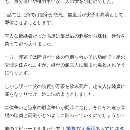
も、身分違いや権力争いが二人の愛を阻むのでした。
1話では北斉では皇帝が急死。婁皇后が実子を高演として
即位させようとします。
有力な後継者だった高湛は婁皇后の刺客から逃れ、身分を
偽って都へ戻りました。
一方、陸家では陸貞が一族の危機を救いその功績で財産の
管理を任されますが、継母の趙夫人に恨まれ毒殺されそう
になります。
しかし誤って父の陸賈が毒茶を飲み死亡。趙夫人は陸貞に
罪をなすりつけ、池に沈めようとしました。
皇位争いと陸家の財産争いが同時に進行。それぞれ違う立
場の陸貞と高湛がどのように関わっていくのでしょうか？
他のエピソードを見たい方は
後宮の涙 全話あらすじ ネタ