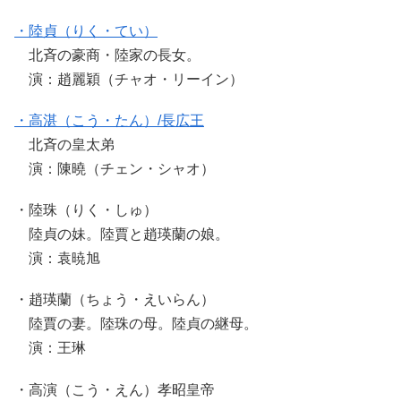
・陸貞（りく・てい）
北斉の豪商・陸家の長女。
演：趙麗穎（チャオ・リーイン）
・高湛（こう・たん）/長広王
北斉の皇太弟
演：陳曉（チェン・シャオ）
・陸珠（りく・しゅ）
陸貞の妹。陸賈と趙瑛蘭の娘。
演：袁暁旭
・趙瑛蘭（ちょう・えいらん）
陸賈の妻。陸珠の母。陸貞の継母。
演：王琳
・高演（こう・えん）孝昭皇帝