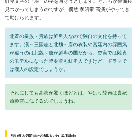
鮮卑文字の「寿」の字を写そうとします。ところが警備兵
見つかってしまうのですが、偶然 孝昭帝 高演がやってき
て助けられます。
北斉の皇族・貴族は鮮卑人なので独自の文化を持って
ます。漢～三国志と北魏～唐の衣装や宮廷内の雰囲気
が違うのは北魏～唐が鮮卑の国だから。史実では陸貞
のモデルになった陸令萱も鮮卑人ですけど。ドラマで
は漢人の設定でしょうか。
それにしても高演が驚くほどとは、やはり陸貞は貴妃
蕭喚雲に似てるのでしょうね。
陸貞が宮中で嫌われる理由