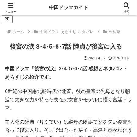
ドラマは歴史を知るともっと面白い！
中国ドラマガイド
メニュー
検索
PR
ホーム
中国ドラマ あらすじ ネタバレ
宮廷劇
後宮の涙 3･4･5･6･7話 陸貞が後宮に入る
2026.04.15
2026.05.06
中国ドラマ「後宮の涙」3･
4･5･6･7話 感想とネタバレ・
あらすじの紹介です。
6世紀の中国南北朝時代の北斉。後の皇帝の乳母となり朝
廷で大きな力を持った実在の女官をモデルに描く宮廷ドラ
マ。
主人公の
陸貞（りくてい）
は継母の陰謀で父を失い復讐を
誓って後宮入り。そこで出会った皇子・高湛と惹かれ合う