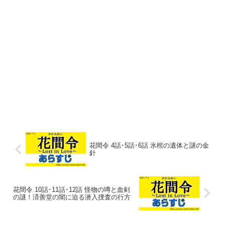
花間令 4話･5話･6話 氷棺の遺体と謎の金
針
花間令 10話･11話･12話 怪物の噂と血剣
の謎！済善堂の闇に迫る潜入捜査の行方