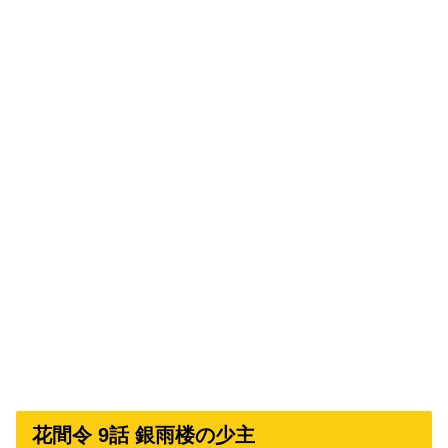
花間令 9話 銀雨楼の少主