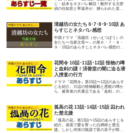
じ・結末をネタバレ解説！敵対する元密
偵の任如意と寧遠舟が、捕らわれた皇帝
を救うため危険な使節団を結成。弱気な
公主の覚醒、師弟の因縁、そして国を揺
るがす外敵との総力戦まで、命をかけた
清越坊の女たち 6･7･8･9･10話 あ
中国ドラマ あらすじ ネタバレ
戦いと愛の軌跡を詳しく紹介します。
らすじとネタバレ感想
中国ドラマ「清越坊（せいえつぼう）の
女たち〜当家主母〜」の第６・７・８・
９・10話のあらすじとネタバレ感想の紹
介記事です。沈翠喜（しん・すいき）は
織り元の当主たちを集めて説得、仕入れ
値の安定のために組合を作りました。曽
花間令 10話･11話･12話 怪物の噂
中国ドラマ あらすじ ネタバレ
宝琴は蘇州織造局の高官...
と血剣の謎！済善堂の闇に迫る潜
入捜査の行方
ドラマ『花間令』第10話〜12話のあらす
じを紹介。川辺の怪物騒動と悪蛟の噂か
ら、被害者の共通点である「血剣」の謎
が浮上。慈善組織「済善堂」の闇に迫る
潜入捜査の行方と、閉じ込められた不気
味な地下牢で明かされる潘樾の過酷な過
孤高の花 13話･14話･15話 囚われ
中国ドラマ あらすじ ネタバレ
去、そして楊采薇が歌う思い出のわらべ
た楚北捷
歌が響く緊迫のクライマックスに注目で
す。
「孤高の花」第13話〜15話のあらすじを
紹介。崖底で愛を誓った白娉婷と楚北
捷。しかし何侠の陰謀で晋の皇子が暗殺