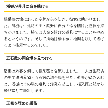
潘樾が蔡升に命を賭ける
楊采薇の懐にあった令牌が矢を防ぎ、彼女は助かりまし
た。潘樾は生死坊の主・蔡升に自分の命を賭けた勝負を持
ちかけました。勝てば人命を賭けの道具にすることをやめ
るというのです。そして潘樾は楊采薇に地図を渡して逃げ
るよう指示するのでした。
五石散の調合場を見つける
潘樾は刺客を倒して楊采薇と合流しました。二人は生死坊
の奥で違法薬物・五石散の調合場を発見。蔡升が踏み込む
と、潘樾はその場の道具で爆発を起こし、楊采薇と船から
飛び降りて脱出します。
玉佩を埋めた采薇