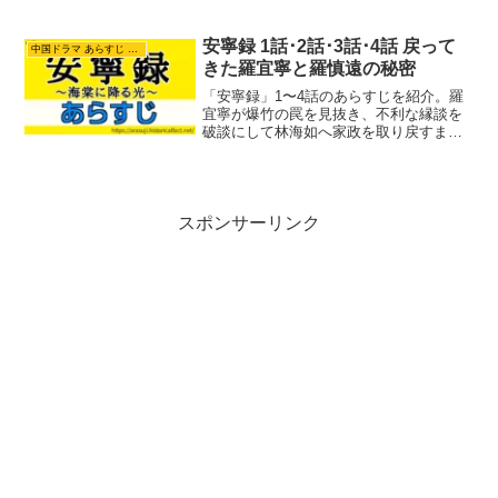
され、楚北捷は捕らわれの身に。斬首の
危機が迫る中、白娉婷は命をかけて単身
王宮へ潜入。血書の兵法を手に皇帝へ直
安寧録 1話･2話･3話･4話 戻って
中国ドラマ あらすじ ネタバレ
訴する彼女を待っていた、あまりにも残
きた羅宜寧と羅慎遠の秘密
酷で衝撃的な結末とは？
「安寧録」1〜4話のあらすじを紹介。羅
宜寧が爆竹の罠を見抜き、不利な縁談を
破談にして林海如へ家政を取り戻すまで
を紹介します。
スポンサーリンク