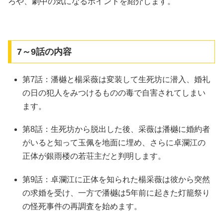
ろや、劇中の気になるポイントを紹介します。
7～9話の内容
第7話：潘樾と楊采薇は変装して生死坊に潜入、婚礼
の日の犯人をみつけるものの毒で自害されてしまい
ます。
第8話：生死坊から脱出した後、采薇は潘樾に婚約者
がいると知って玉佩を地面に埋め、さらに卓瀾江の
正体が銀雨楼の若荘主だと判明します。
第9話：卓瀾江に正体を知られた楊采薇は彼から突然
の求婚を受け、一方で潘樾は5年前に起きた灯籠祭り
の怪死事件の再調査を始めます。