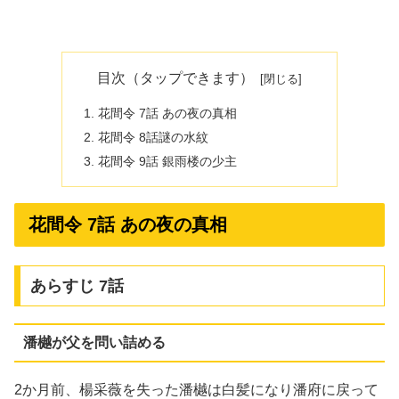
目次（タップできます）
花間令 7話 あの夜の真相
花間令 8話謎の水紋
花間令 9話 銀雨楼の少主
花間令 7話 あの夜の真相
あらすじ 7話
潘樾が父を問い詰める
2か月前、楊采薇を失った潘樾は白髪になり潘府に戻って