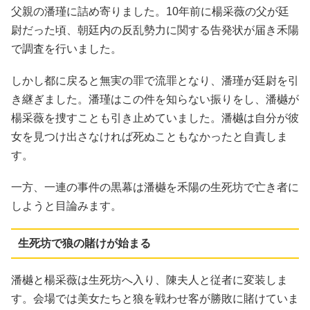
父親の潘瑾に詰め寄りました。10年前に楊采薇の父が廷
尉だった頃、朝廷内の反乱勢力に関する告発状が届き禾陽
で調査を行いました。
しかし都に戻ると無実の罪で流罪となり、潘瑾が廷尉を引
き継ぎました。潘瑾はこの件を知らない振りをし、潘樾が
楊采薇を捜すことも引き止めていました。潘樾は自分が彼
女を見つけ出さなければ死ぬこともなかったと自責しま
す。
一方、一連の事件の黒幕は潘樾を禾陽の生死坊で亡き者に
しようと目論みます。
生死坊で狼の賭けが始まる
潘樾と楊采薇は生死坊へ入り、陳夫人と従者に変装しま
す。会場では美女たちと狼を戦わせ客が勝敗に賭けていま