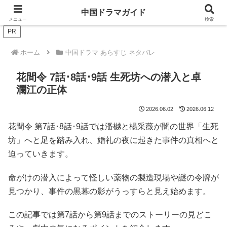
ドラマは歴史を知るともっと面白い！
中国ドラマガイド
メニュー
検索
PR
ホーム
中国ドラマ あらすじ ネタバレ
花間令 7話･8話･9話 生死坊への潜入と卓
瀾江の正体
2026.06.02
2026.06.12
花間令 第7話･8話･9話では潘樾と楊采薇が闇の世界「生死
坊」へと足を踏み入れ、婚礼の夜に起きた事件の真相へと
迫っていきます。
命がけの潜入によって怪しい薬物の製造現場や謎の令牌が
見つかり、事件の黒幕の影がうっすらと見え始めます。
この記事では第7話から第9話までのストーリーの見どこ