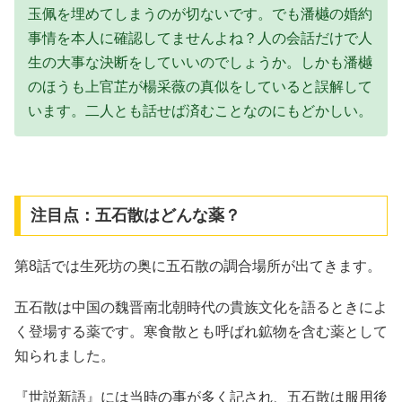
玉佩を埋めてしまうのが切ないです。でも潘樾の婚約
事情を本人に確認してませんよね？人の会話だけで人
生の大事な決断をしていいのでしょうか。しかも潘樾
のほうも上官芷が楊采薇の真似をしていると誤解して
います。二人とも話せば済むことなのにもどかしい。
注目点：五石散はどんな薬？
第8話では生死坊の奥に五石散の調合場所が出てきます。
五石散は中国の魏晋南北朝時代の貴族文化を語るときによ
く登場する薬です。寒食散とも呼ばれ鉱物を含む薬として
知られました。
『世説新語』には当時の事が多く記され、五石散は服用後