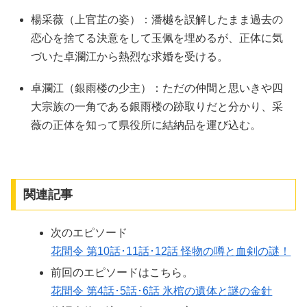
楊采薇（上官芷の姿）：潘樾を誤解したまま過去の
恋心を捨てる決意をして玉佩を埋めるが、正体に気
づいた卓瀾江から熱烈な求婚を受ける。
卓瀾江（銀雨楼の少主）：ただの仲間と思いきや四
大宗族の一角である銀雨楼の跡取りだと分かり、采
薇の正体を知って県役所に結納品を運び込む。
関連記事
次のエピソード
花間令 第10話･11話･12話 怪物の噂と血剣の謎！
前回のエピソードはこちら。
花間令 第4話･5話･6話 氷棺の遺体と謎の金針