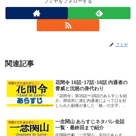
フミヤをフォローする
フミヤ
関連記事
花間令 16話･17話･18話 内通者の
中国ドラマ あらすじ ネタバレ
脅威と沈慈の身代わり
『花間令』第16話〜18話のあらすじを紹
介。県役所に潜む内通者によって口を封
じられた顧雍が遺した「楊」の文字。潘
樾は童歌から上官芷の正体が楊采薇だと
確信し、命がけの潜入捜査へ。新鄭書院
のからくり裏山で発見された白骨死体か
一念関山 あらすじネタバレ全話
中国ドラマ あらすじ ネタバレ
ら、牢にいる沈慈が偽物という驚愕の事
一覧・最終回まで紹介
実が浮かび上がる怒涛の展開です。
中国時代劇「一念関山」全話のあらす