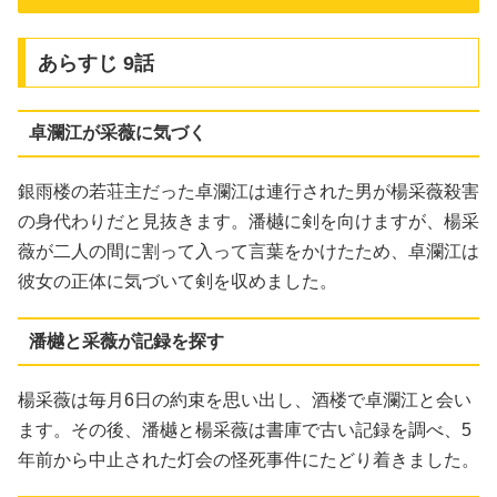
あらすじ 9話
卓瀾江が采薇に気づく
銀雨楼の若荘主だった卓瀾江は連行された男が楊采薇殺害
の身代わりだと見抜きます。潘樾に剣を向けますが、楊采
薇が二人の間に割って入って言葉をかけたため、卓瀾江は
彼女の正体に気づいて剣を収めました。
潘樾と采薇が記録を探す
楊采薇は毎月6日の約束を思い出し、酒楼で卓瀾江と会い
ます。その後、潘樾と楊采薇は書庫で古い記録を調べ、5
年前から中止された灯会の怪死事件にたどり着きました。