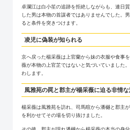
卓瀾江は白小笙の追跡を拒絶しながらも、連日質
した男は本物の首謀者ではありませんでした。男
ると条件を突きつけます。
凌児に偽装が知られる
京へ戻った楊采薇は上官蘭から妹の衣服や食事を
薇が本物の上官芷ではないと気づいていました。
わします。
風雅苑の罠と郡主が楊采薇に迫る非情な
楊采薇は風雅苑を訪れ、司馬暄から潘樾と郡主が
を利かせてその場を切り抜けました。
その後、郡主が現れ潘樾から楊采薇の本当の身分