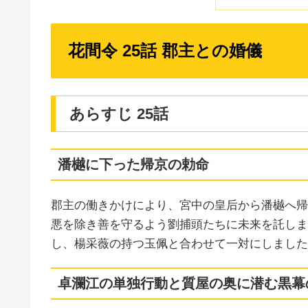
花間令 25話 郡主との婚儀
あらすじ 25話
潘樾に下った帰京の勅命
郡主の働きかけにより、宮中の皇后から潘樾へ帰
悪を除き善を守るよう劉捕頭たちに未来を託しま
し、楊采薇の持つ玉佩と合わせて一対にしました
卓瀾江の単独行動と質屋の奥に潜む黒幕