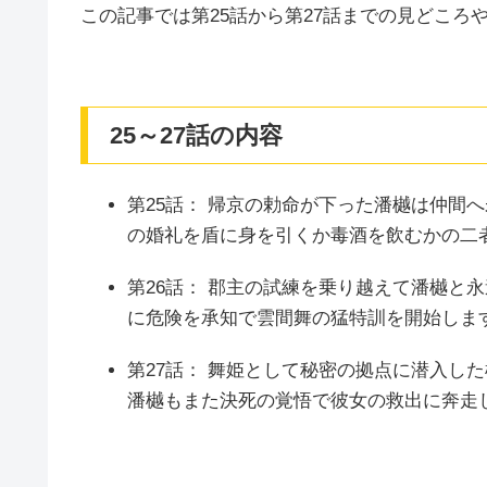
この記事では第25話から第27話までの見どころ
25～27話の内容
第25話： 帰京の勅命が下った潘樾は仲間
の婚礼を盾に身を引くか毒酒を飲むかの二
第26話： 郡主の試練を乗り越えて潘樾と
に危険を承知で雲間舞の猛特訓を開始しま
第27話： 舞姫として秘密の拠点に潜入し
潘樾もまた決死の覚悟で彼女の救出に奔走