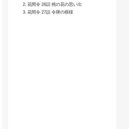
花間令 26話 桃の花の思い出
花間令 27話 令牌の模様