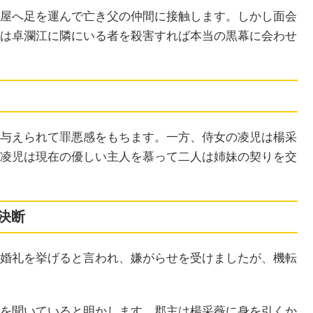
屋へ足を運んで亡き父の仲間に接触します。しかし面会
は卓瀾江に隣にいる者を殺害すれば本当の黒幕に会わせ
与えられて罪悪感をもちます。一方、侍女の凌児は楊采
凌児は現在の優しい主人を慕って二人は姉妹の契りを交
決断
婚礼を挙げると言われ、嫌がらせを受けましたが、機転
を聞いていると明かします。郡主は楊采薇に身を引くか