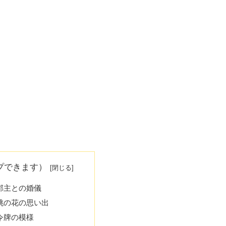
プできます）
 郡主との婚儀
 桃の花の思い出
 令牌の模様