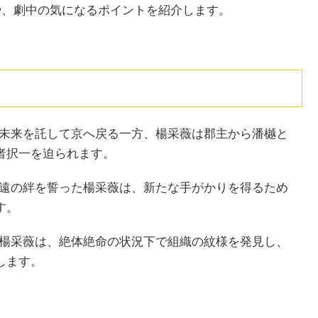
や、劇中の気になるポイントを紹介します。
へ未来を託して京へ戻る一方、楊采薇は郡主から潘樾と
者択一を迫られます。
永遠の絆を誓った楊采薇は、新たな手がかりを得るため
す。
た楊采薇は、絶体絶命の状況下で組織の紋様を発見し、
します。