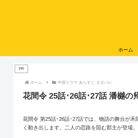
ホーム
PR
ホーム
中国ドラマ あらすじ ネタバレ
花間令 25話･26話･27話 潘
花間令 第25話･26話･27話では、物語の舞台
く動き出します。二人の恋路を阻む郡主が登場。