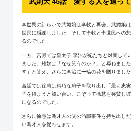
武則天 45話 愛する人を追っ
李世民の計らいで武媚娘は李牧と再会。武媚娘は
世民に感謝しました。そして李牧と李世民への想
るのでした。
一方、宮殿では皇太子 李治が妃たちと対面して
ました。雉奴は「なぜ笑うのか？」と尋ねました
す」と答え、さらに李治に一輪の花を贈りました
宮廷では徐慧は精巧な扇子を取り出し「最も忠実
子を得ようと競い合い、こぞって徐慧を称賛し彼
になるのでした。
さらに徐慧は馮才人の父の汚職事件を持ち出しだ
い馮才人を従わせます。