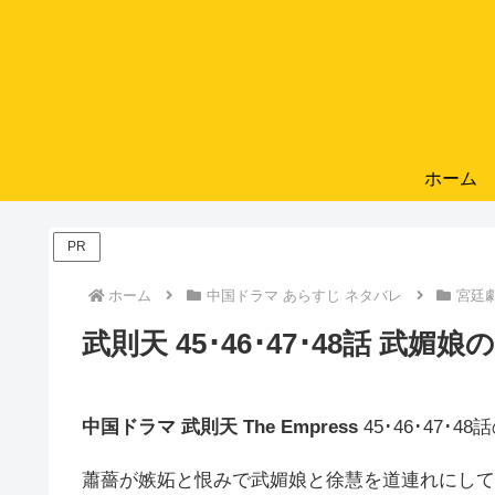
ホーム
PR
ホーム
中国ドラマ あらすじ ネタバレ
宮廷
武則天 45･46･47･48話 武
中国ドラマ 武則天
The Empress
45
･46･47
蕭薔が嫉妬と恨みで武媚娘と徐慧を道連れにして