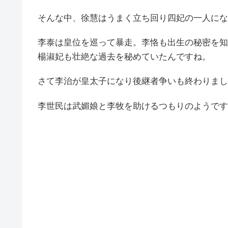
そんな中、徐慧はうまく立ち回り四妃の一人にな
李泰は皇位を巡って暴走。李恪も出生の秘密を知
楊淑妃も壮絶な過去を秘めていたんですね。
さて李治が皇太子になり後継者争いも終わりまし
李世民は武媚娘と李牧を助けるつもりのようです