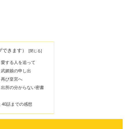
プできます）
話 愛する人を追って
話 武媚娘の申し出
 再び皇宮へ
話 出所の分からない密書
 40話までの感想