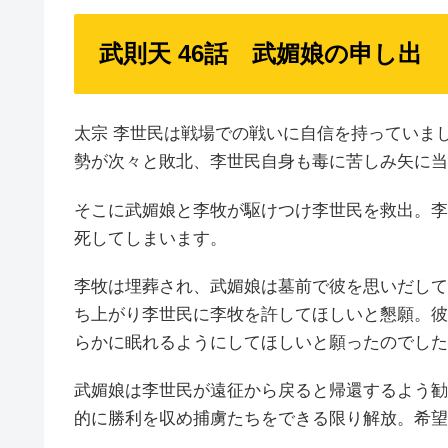
武則天 46話 武媚娘の申し出
太宗 李世民は戦場での戦いに自信を持っていま
勢が次々と敗北、李世民自身も毒に苦しみ矢に当
そこに武媚娘と李牧が駆けつけ李世民を救出。李
死してしまいます。
李牧は埋葬され、武媚娘は墓前で彼を思いだして
ち上がり李世民に李牧を許してほしいと懇願。彼
らかに眠れるようにしてほしいと願ったのでした
武媚娘は李世民が遠征から戻ると帰還するよう勧
的に勝利を収め捕虜たちをできる限り解放。希望