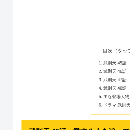
目次（タッ
武則天 45
武則天 46
武則天 47話
武則天 48
主な登場人物
ドラマ 武則天