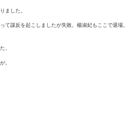
りました。
って謀反を起こしましたが失敗。楊淑妃もここで退場。
た。
が。