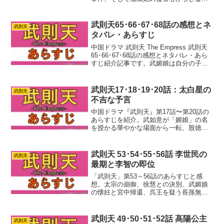
なった皇子たちの謀反により後宮と朝廷
は大きく荒れ模様となります。四妃が姿
を消していく激動のなか、李治が新たな
武則天65･66･67･68話の感想とネ
武則天
皇太子に選ばれるまでの怒涛のストーリ
タバレ・あらすじ
ーを分かりやすく紹介します。
中国ドラマ 武則天 The Empress 武則天
65･66･67･68話の感想とネタバレ・あら
すじ紹介記事です。武媚娘は自分の子を
奪ったかもしれない王皇后への復讐心を
燃やし続けています。でも、その手段は
時に非情です。かつて自分が助けた李
武則天17･18･19･20話：太白星の
武則天
忠...
不吉な予言
中国ドラマ『武則天』第17話〜第20話の
あらすじを紹介。武如意が「媚娘」の名
を授かる華やかな場面から一転、殷徳妃
の一族による緊迫の謀反劇が幕を開けま
す。さらに、昼間に現れた星がもたらす
「武氏が唐を滅ぼす」という不吉な予言
武則天 53･54･55･56話 李世民の
武則天
と、それに便乗して武媚娘の排除を企む
最期と李智の即位
韋貴妃の暗躍に注目です。
「武則天」第53～56話のあらすじと感
想。太宗の崩御、徐慧との決別、武媚娘
の懐妊と宮中帰還、呉王を疑う長孫無忌
の動きを紹介します。
武則天 49･50･51･52話 高陽公主
武則天