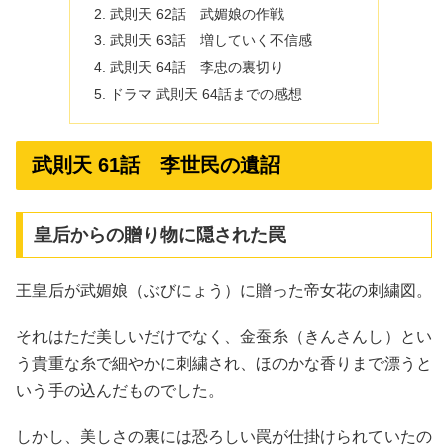
武則天 62話 武媚娘の作戦
武則天 63話 増していく不信感
武則天 64話 李忠の裏切り
ドラマ 武則天 64話までの感想
武則天 61話 李世民の遺詔
皇后からの贈り物に隠された罠
王皇后が武媚娘（ぶびにょう）に贈った帝女花の刺繍図。
それはただ美しいだけでなく、金蚕糸（きんさんし）とい
う貴重な糸で細やかに刺繍され、ほのかな香りまで漂うと
いう手の込んだものでした。
しかし、美しさの裏には恐ろしい罠が仕掛けられていたの