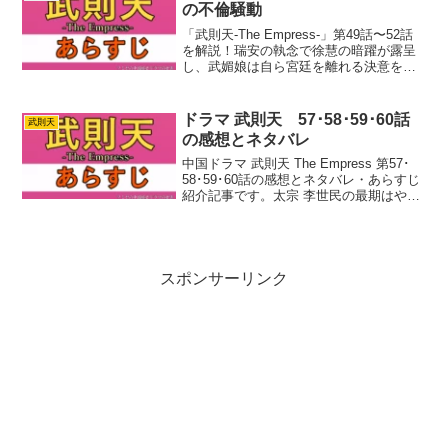
の不倫騒動
「武則天-The Empress-」第49話〜52話
を解説！瑞安の執念で徐慧の暗躍が露呈
し、武媚娘は自ら宮廷を離れる決意を固
めます。しかし重病に倒れる李世民と、
高陽公主の引き裂かれた切ない愛の悲劇
により宮廷はさらなる狂乱へ。去りゆく
ドラマ 武則天 57･58･59･60話
武則天
者と遺された者たちの運命が大きく暗転
の感想とネタバレ
していく怒涛のストーリーを紹介しま
す。
中国ドラマ 武則天 The Empress 第57･
58･59･60話の感想とネタバレ・あらすじ
紹介記事です。太宗 李世民の最期はやっ
ぱり寂しいですね。このドラマの後宮で
はいろいろ問題も多かったですが、あれ
だけの存在感のある皇帝はなかなかい...
スポンサーリンク