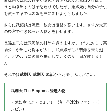
宮廷内では権力闘争が激化！長孫無忌が武媚娘を排除しよ
うと動き出すのは予想通りでしたが、蕭淑妃は自分の子供
を使ってまで武媚娘を罠に陥れようとしました。
さらに武媚娘は流産。彼女は復讐を誓います。さすが太宗
の後宮で生き残った人物と思わせます。
長孫無忌らは武媚娘の排除を訴えますが。それに対して高
陽公主が出した提案が大胆。武媚娘がこの苦難を乗り越
え、どのように復讐を果たしていくのか、目が離せませ
ん！
それでは
武則天 武則天 61話
からお楽しみください。
武則天 The Empress 登場人物
・武如意（ぶ・にょい） 演：范冰冰(ファン・ビ
ンビン)