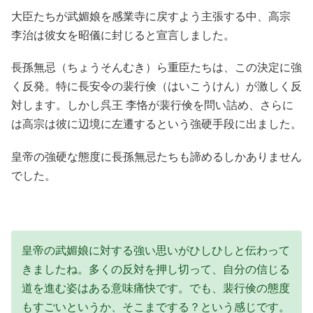
大臣たちが武媚娘を感業寺に戻すよう主張する中、高宗
李治は彼女を昭儀に封じると宣言しました。
長孫無忌（ちょうそんむき）ら重臣たちは、この決定に強
く反発。特に長安令の裴行倹（はいこうけん）が激しく反
対します。しかし呉王 李恪が裴行倹を問い詰め、さらに
は高宗は彼に辺境に左遷するという強硬手段に出ました。
皇帝の強硬な態度に長孫無忌たちも諦めるしかありません
でした。
皇帝の武媚娘に対する強い思いがひしひしと伝わって
きましたね。多くの反対を押し切って、自分の信じる
道を進む姿はある意味痛快です。でも、裴行倹の態度
もすごいというか、そこまでする？という感じです。