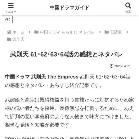
ドラマは歴史を知るともっと面白い！
中国ドラマガイド
メニュー
検索
PR
ホーム
中国ドラマ あらすじ ネタバレ
宮廷劇
武則天
武則天 61･62･63･64話の感想とネタバレ
2025.04.21
中国ドラマ 武則天
The Empress
武則天 61
･62･63･64話
の感想とネタバレ・あらすじ紹介記事です。
武媚娘と高宗は既得権益を持つ貴族たちに対抗するため家
柄の低い者たちを採用。長孫無忌を打倒するために、あえ
て評判の悪い李義府のような人物まで味方につけました。
相当な覚悟と知略が必要です。