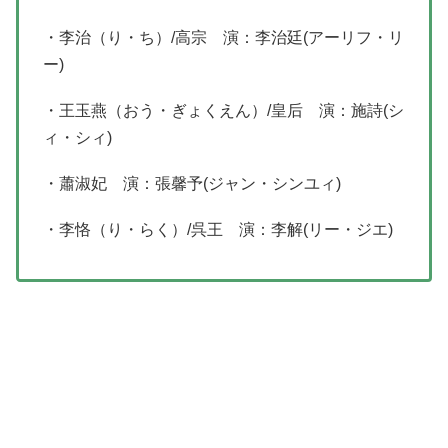
・李治（り・ち）/高宗 演：李治廷(アーリフ・リ
ー)
・王玉燕（おう・ぎょくえん）/皇后 演：施詩(シ
ィ・シィ)
・蕭淑妃 演：張馨予(ジャン・シンユィ)
・李恪（り・らく）/呉王 演：李解(リー・ジエ)