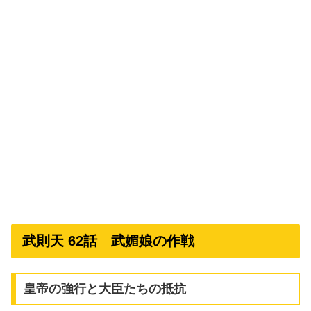
武則天 62話 武媚娘の作戦
皇帝の強行と大臣たちの抵抗