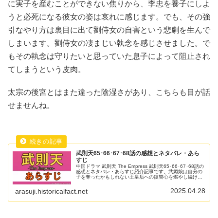
に実子を産むことができない焦りから、李忠を養子にしよ
うと必死になる彼女の姿は哀れに感じます。でも、その強
引なやり方は裏目に出て劉侍女の自害という悲劇を生んで
しまいます。劉侍女の凄まじい執念を感じさせました。で
もその執念は守りたいと思っていた息子によって阻止され
てしまうという皮肉。
太宗の後宮とはまた違った陰湿さがあり、こちらも目が話
せませんね。
武則天65･66･67･68話の感想とネタバレ・あら
すじ
中国ドラマ 武則天 The Empress 武則天65･66･67･68話の
感想とネタバレ・あらすじ紹介記事です。武媚娘は自分の
子を奪ったかもしれない王皇后への復讐心を燃やし続けて
います。でも、その手段は時に非情です。かつて自分が助
けた李忠...
2025.04.28
arasuji.historicalfact.net