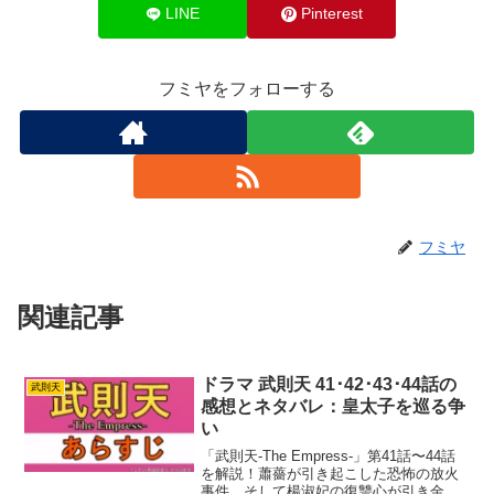
LINE
Pinterest
フミヤをフォローする
フミヤ
関連記事
ドラマ 武則天 41･42･43･44話の
武則天
感想とネタバレ：皇太子を巡る争
い
「武則天-The Empress-」第41話〜44話
を解説！蕭薔が引き起こした恐怖の放火
事件、そして楊淑妃の復讐心が引き金と