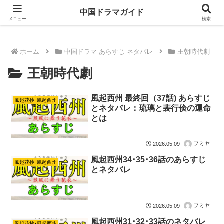
ドラマは歴史を知るともっと面白い！
中国ドラマガイド
メニュー
検索
ホーム
中国ドラマ あらすじ ネタバレ
王朝時代劇
王朝時代劇
風起西州 最終回（37話) あらすじ
風起花抄･風起西州
とネタバレ：琉璃と裴行倹の運命
とは
フミヤ
2026.05.09
風起西州34･35･36話のあらすじ
風起花抄･風起西州
とネタバレ
フミヤ
2026.05.09
風起西州31･32･33話のネタバレ
風起花抄･風起西州