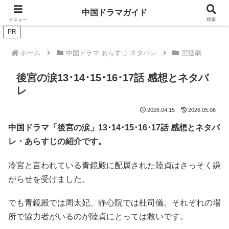
ドラマは歴史を知るともっと面白い！
中国ドラマガイド
メニュー
検索
PR
ホーム
中国ドラマ あらすじ ネタバレ
宮廷劇
後宮の涙13･14･15･16･17話 感想とネタバ
レ
2026.04.15
2026.05.06
中国ドラマ「後宮の涙」13･14
･15･16･17話 感想とネタバ
レ・あらすじの紹介です。
冷宮と言われている青鏡殿に配属された陸貞はさっそく嫌
がらせを受けました。
でも青鏡殿では周太妃、静心院では杜司儀。それぞれの場
所で協力者がいるのが陸貞にとっては救いです。