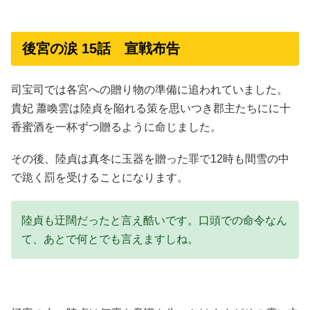
後宮の涙 15話 宣戦布告
司宝司では各宮への贈り物の準備に追われていました。
貴妃 蕭喚雲は陸貞を陥れる策を思いつき郡主たちにに十
香蜜酒を一杯ずつ贈るように命じました。
その後、陸貞は真冬に玉器を贈った罪で12時も間雪の中
で跪く罰を受けることになります。
陸貞も迂闊だったと言え酷いです。口頭での命令なん
て、あとで何とでも言えますしね。