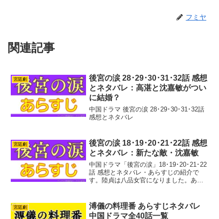
フミヤ
関連記事
後宮の涙 28･29･30･31･32話 感想
宮廷劇
とネタバレ：高湛と沈嘉敏がつい
に結婚？
中国ドラマ 後宮の涙 28･29･30･31･32話
感想とネタバレ
後宮の涙 18･19･20･21･22話 感想
宮廷劇
とネタバレ：新たな敵・沈嘉敏
中国ドラマ「後宮の涙」18･19･20･21･22
話 感想とネタバレ・あらすじの紹介で
す。陸貞は八品女官になりました。あっ
という間に楊宮女の地位を超えてしまい
ましたね。でも後宮はそんなに甘くあり
ません！案の定、貴妃との確執、皇太后
溥儀の料理番 あらすじネタバレ
宮廷劇
との対立に...
中国ドラマ全40話一覧