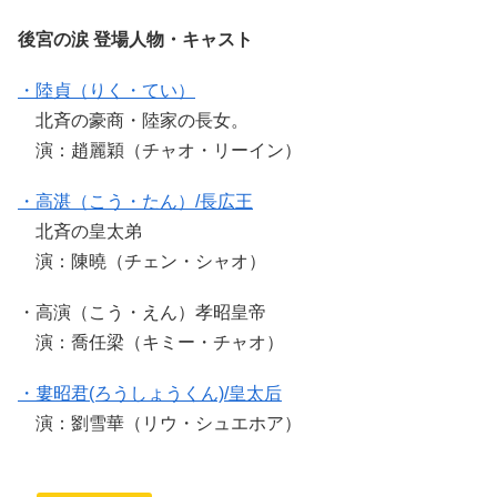
後宮の涙 登場人物・キャスト
・陸貞（りく・てい）
北斉の豪商・陸家の長女。
演：趙麗穎（チャオ・リーイン）
・高湛（こう・たん）/長広王
北斉の皇太弟
演：陳曉（チェン・シャオ）
・高演（こう・えん）孝昭皇帝
演：喬任梁（キミー・チャオ）
・婁昭君(ろうしょうくん)/皇太后
演：劉雪華（リウ・シュエホア）