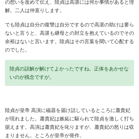
の想いを改めて伝え、陸貞は高湛には何か事情があると理
解。二人は仲直りします。
でも陸貞は自分の復讐は自分でするので高湛の助けは要ら
ないと言うと、高湛も継母との対立を抱えているのでその
余裕はないと言います。陸貞はその言葉を聞いて心配する
のでした。
陸貞の誤解が解けてよかったですね。正体をあかせな
いのが残念ですが。
陸貞が皇帝 高演に磁器を届け話しているところに蕭貴妃
が現れました。蕭貴妃は嫉妬に駆られて陸貞を激しく打ち
据えます。高演は蕭貴妃を叱りますが、蕭貴妃の怒りは収
まりません。ところが皇帝が発作。