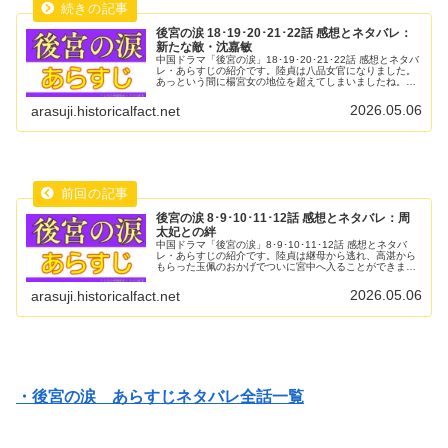
後宮の涙 18･19･20･21･22話 感想とネタバレ：
新たな敵・沈嘉敏
中国ドラマ「後宮の涙」18･19･20･21･22話 感想とネタバ
レ・あらすじの紹介です。陸貞は八品女官になりました。
あっという間に楊宮女の地位を超えてしまいましたね。で
も後宮はそんなに甘くありません！案の定、貴妃との確
執、皇太后との対立に...
2026.05.06
arasuji.historicalfact.net
後宮の涙 8･9･10･11･12話 感想とネタバレ：周
太妃との絆
中国ドラマ「後宮の涙」8･9･10･11･12話 感想とネタバ
レ・あらすじの紹介です。陸貞は継母から逃れ、高湛から
もらった玉佩のおかげでついに宮中へ入ることができまし
た。一方、高湛も刺客に狙われるという大変な目に遭いま
したが陸貞に助けられ無...
2026.05.06
arasuji.historicalfact.net
・後宮の涙 あらすじネタバレ全話一覧