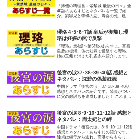
『溥儀の料理番～紫禁城 最後の日々』全
40話のあらすじとネタバレを一覧で紹
介。劉容児と李琪の恋、寿喜の死、建福
宮火災、溥儀の紫禁城退去、武天の最
期、最終回の結末、実話との違いも解説
します。
瓔珞 4･5･6･7話 皇后が復帰し瓔
宮廷劇
珞は妊娠の罠で反撃
『瓔珞』第4話〜第6話のあらすじ。富察
皇后の復帰、偽の妊娠で反撃する瓔珞、
姉の玉佩と消えた孔雀糸を紹介します。
後宮の涙37･38･39･40話 感想と
宮廷劇
ネタバレ：沈碧の偽装妊娠
中国ドラマ「後宮の涙」37･38･39･40話
感想とネタバレの紹介です。陸貞がつい
に父の敵討ちを達成しました！ これまで
彼女の困難を思えばに胸が熱くなります
ね。一つの大きな目標を達成して、ホッ
としたのもつかの間、本当の親でないこ
後宮の涙 8･9･10･11･12話 感想と
宮廷劇
とが発覚こ...
ネタバレ：周太妃との絆
中国ドラマ「後宮の涙」8･9･10･11･12話
感想とネタバレ・あらすじの紹介です。
陸貞は継母から逃れ、高湛からもらった