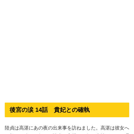
後宮の涙 14話 貴妃との確執
陸貞は高湛にあの夜の出来事を訪ねました。高湛は彼女へ