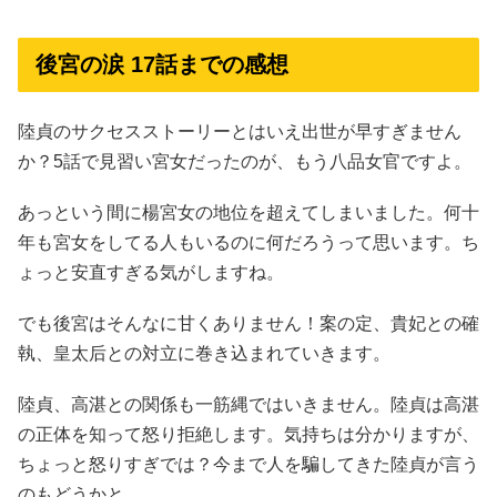
後宮の涙 17話までの感想
陸貞のサクセスストーリーとはいえ出世が早すぎません
か？5話で見習い宮女だったのが、もう八品女官ですよ。
あっという間に楊宮女の地位を超えてしまいました。何十
年も宮女をしてる人もいるのに何だろうって思います。ち
ょっと安直すぎる気がしますね。
でも後宮はそんなに甘くありません！案の定、貴妃との確
執、皇太后との対立に巻き込まれていきます。
陸貞、高湛との関係も一筋縄ではいきません。陸貞は高湛
の正体を知って怒り拒絶します。気持ちは分かりますが、
ちょっと怒りすぎでは？今まで人を騙してきた陸貞が言う
のもどうかと…。