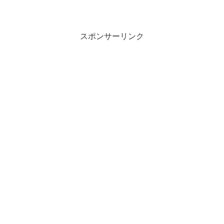
玉佩のおかげでついに宮中へ入ることが
できました。一方、高湛も刺客に狙われ
るという大変な目に遭いましたが陸貞に
助けられ無...
スポンサーリンク