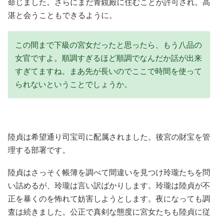
命じました。さらにまだ青鏡殿に住むことが許可され。高
湛と会うこともできるように。
この間まで下級の宮女だったと思ったら、もう八品の
女官ですよ。順調すぎるほど順調でなんだか話が出来
すぎてますね。まあ先が長いのでここで時間を使って
られないということでしょうか。
陸貞は希望通り司宝司に配属されました。後宮の財宝を管
理する部署です。
陸貞はさっそく帳簿を調べて間違いを見つけ玲瓏たちを問
い詰めるが、玲瓏は言い訳ばかりします。玲瓏は陸貞が不
正を暴くのを怖れて妨害しようとします。夜になっても調
査は続きました。公正で真剣な態度に宮女たちも陸貞に従