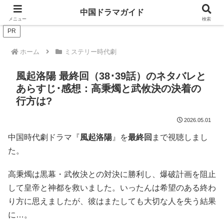
ドラマは歴史を知るともっと面白い！
中国ドラマガイド
メニュー
検索
PR
ホーム
ミステリー時代劇
風起洛陽 最終回（38･39話）のネタバレと
あらすじ･感想：高秉燭と武攸決の決着の
行方は?
2026.05.01
中国時代劇ドラマ『
風起洛陽
』を
最終回
まで視聴しまし
た。
高秉燭は黒幕・武攸決との対決に勝利し、爆破計画を阻止
して皇帝と神都を救いました。いったんは希望のある終わ
り方に思えましたが、彼はまたしても大切な人を失う結果
に…。