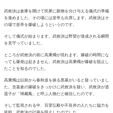
武攸決は倉庫を開けて民衆に穀物を分け与える儀式の準備
を進めました。その場には皇帝も出席します。武攸決はそ
の場で皇帝を爆破しようというのです。
そして儀式が始まります。武攸決は野望が達成される瞬間
を見守っていました。
ところが武攸決の前に高秉燭が現れます。爆破の時間にな
っても爆発は起きません。武攸決は高秉燭が爆破を阻止し
たことを知るのでした。
高秉燭は以前から春秋道を操る黒幕がいると疑っていまし
た。含嘉倉の爆破をきっかけに武攸決を疑い、武攸決が逍
遥子が「帰藏鳳」と呼ぶ人物だと確信したのです。
そして監視される中、百里弘毅や不良井の人たちに協力を
依頼。武攸決の計画を阻止したのでした。