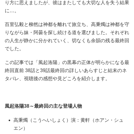
り方に思えましたが、彼はまたしても大切な人を失う結果
に…。
百里弘毅と柳然は神都を離れて旅立ち、高秉燭は神都を守
りながら妹・阿曇を探し続ける道を選びました。それぞれ
の人生が静かに分かれていく、切なくも余韻の残る最終回
でした。
この記事では「風起洛陽」の黒幕の正体が明らかになる最
終回直前 38話と39話最終回の詳しいあらすじと結末のネ
タバレ、視聴後の感想や見どころを紹介します。
風起洛陽38～最終回の主な登場人物
高秉燭（こうへいしょく）演：黄軒（ホアン・シュ
エン）