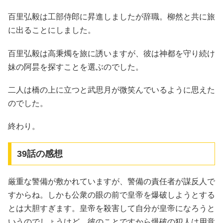
百里弘毅は工部侍郎に昇進しましたが辞職。柳然と共に旅
に出ることにしました。
百里弘毅は高秉燭を旅に誘いますが、彼は神都を守り続け
妹の阿昙を探すことを選ぶのでした。
二人は橋の上に立つと武思月が微笑んでいるように思えた
のでした。
終わり。
39話の感想
厳重な警備が敷かれていますが、警備の責任者が謀反人で
すからね。しかも公衆の眼の前で皇帝を爆破しようとする
とは大胆すぎます。皇帝を殺害して自分が皇帝になろうと
いうのでしょうけど。彼のことですから爆破の犯人は用意