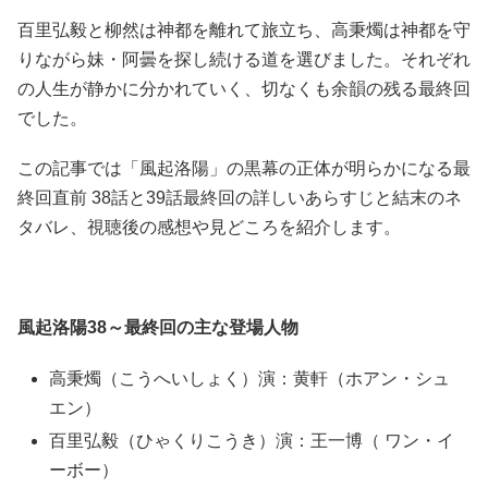
百里弘毅と柳然は神都を離れて旅立ち、高秉燭は神都を守
りながら妹・阿曇を探し続ける道を選びました。それぞれ
の人生が静かに分かれていく、切なくも余韻の残る最終回
でした。
この記事では「風起洛陽」の黒幕の正体が明らかになる最
終回直前 38話と39話最終回の詳しいあらすじと結末のネ
タバレ、視聴後の感想や見どころを紹介します。
風起洛陽38～最終回の主な登場人物
高秉燭（こうへいしょく）演：黄軒（ホアン・シュ
エン）
百里弘毅（ひゃくりこうき）演：王一博（ ワン・イ
ーボー）