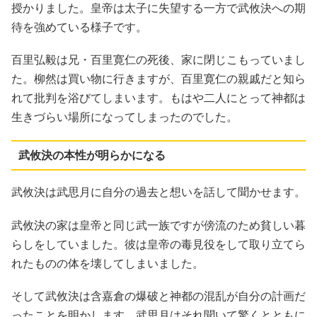
授かりました。皇帝は太子に失望する一方で武攸決への期
待を強めている様子です。
百里弘毅は兄・百里寛仁の死後、家に閉じこもっていまし
た。柳然は買い物に行きますが、百里寛仁の親戚だと知ら
れて批判を浴びてしまいます。もはや二人にとって神都は
生きづらい場所になってしまったのでした。
武攸決の本性が明らかになる
武攸決は武思月に自分の過去と想いを話して聞かせます。
武攸決の家は皇帝と同じ武一族ですが傍流のため貧しい暮
らしをしていました。彼は皇帝の毒見役をして取り立てら
れたものの体を壊してしまいました。
そして武攸決は含嘉倉の爆破と神都の混乱が自分の計画だ
ったことを明かします。武思月はそれ聞いて驚くとともに