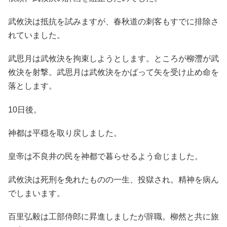
武攸決は抵抗を試みますが、春秋道の刺客もすでに排除さ
れていました。
武思月は武攸決を拘束しようとします。ところが柳灃が武
攸決を射撃。武思月は武攸決をかばって矢を受け止め命を
落とします。
10日後。
神都は平穏を取り戻しました。
皇帝は不良井の民を神都で暮らせるよう命じました。
武攸決は死刑を免れたものの一生、投獄され。精神を病ん
でしまいます。
百里弘毅は工部侍郎に昇進しましたが辞職。柳然と共に旅