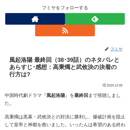
フミヤをフォローする
フミヤ
風起洛陽 最終回（38･39話）のネタバレと
あらすじ･感想：高秉燭と武攸決の決着の
行方は?
2024.12.05
中国時代劇ドラマ『
風起洛陽
』を
最終回
まで視聴しまし
た。
高秉燭は黒幕・武攸決との対決に勝利し、爆破計画を阻止
して皇帝と神都を救いました。いったんは希望のある終わ