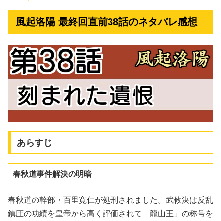
風起洛陽 最終回直前38話のネタバレ感想
あらすじ
春秋道事件解決の明暗
春秋道の幹部・百里寛仁が処刑されました。武攸決は反乱
鎮圧の功績を皇帝から高く評価されて「龍山王」の称号を