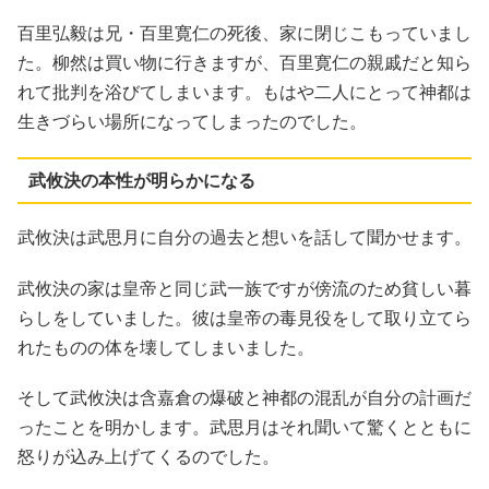
百里弘毅は兄・百里寛仁の死後、家に閉じこもっていまし
た。柳然は買い物に行きますが、百里寛仁の親戚だと知ら
れて批判を浴びてしまいます。もはや二人にとって神都は
生きづらい場所になってしまったのでした。
武攸決の本性が明らかになる
武攸決は武思月に自分の過去と想いを話して聞かせます。
武攸決の家は皇帝と同じ武一族ですが傍流のため貧しい暮
らしをしていました。彼は皇帝の毒見役をして取り立てら
れたものの体を壊してしまいました。
そして武攸決は含嘉倉の爆破と神都の混乱が自分の計画だ
ったことを明かします。武思月はそれ聞いて驚くとともに
怒りが込み上げてくるのでした。