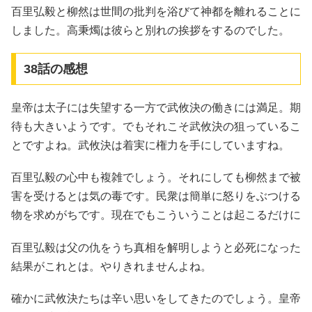
百里弘毅と柳然は世間の批判を浴びて神都を離れることに
しました。高秉燭は彼らと別れの挨拶をするのでした。
38話の感想
皇帝は太子には失望する一方で武攸決の働きには満足。期
待も大きいようです。でもそれこそ武攸決の狙っているこ
とですよね。武攸決は着実に権力を手にしていますね。
百里弘毅の心中も複雑でしょう。それにしても柳然まで被
害を受けるとは気の毒です。民衆は簡単に怒りをぶつける
物を求めがちです。現在でもこういうことは起こるだけに
百里弘毅は父の仇をうち真相を解明しようと必死になった
結果がこれとは。やりきれませんよね。
確かに武攸決たちは辛い思いをしてきたのでしょう。皇帝