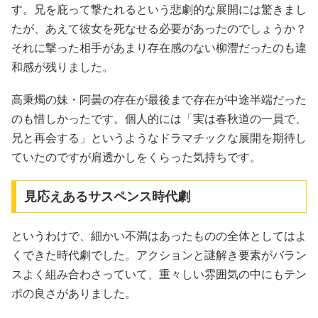
す。兄を庇って撃たれるという悲劇的な展開には驚きまし
たが、あえて彼女を死なせる必要があったのでしょうか？
それに撃った相手があまり存在感のない柳灃だったのも違
和感が残りました。
高秉燭の妹・阿曇の存在が最後まで存在が中途半端だった
のも惜しかったです。個人的には「実は春秋道の一員で、
兄と再会する」というようなドラマチックな展開を期待し
ていたのですが肩透かしをくらった気持ちです。
見応えあるサスペンス時代劇
というわけで、細かい不満はあったものの全体としてはよ
くできた時代劇でした。アクションと謎解き要素がバラン
スよく組み合わさっていて、重々しい雰囲気の中にもテン
ポの良さがありました。