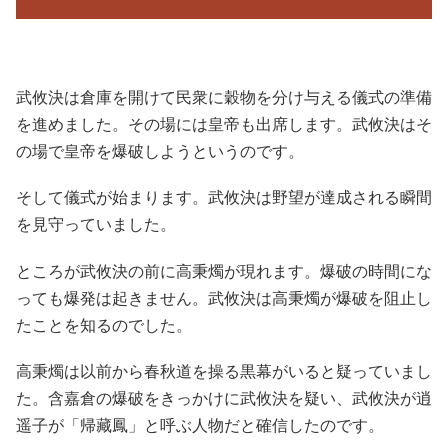
武攸決は倉庫を開けて民衆に穀物を分け与える儀式の準備
を進めました。その場には皇帝も出席します。武攸決はそ
の場で皇帝を爆破しようというのです。
そして儀式が始まります。武攸決は野望が達成される瞬間
を見守っていました。
ところが武攸決の前に高秉燭が現れます。爆破の時間にな
っても爆発は起きません。武攸決は高秉燭が爆破を阻止し
たことを知るのでした。
高秉燭は以前から春秋道を操る黒幕がいると疑っていまし
た。含嘉倉の爆破をきっかけに武攸決を疑い、武攸決が逍
遥子が「帰藏鳳」と呼ぶ人物だと確信したのです。