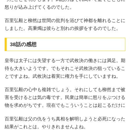
怒りが込み上げてくるのでした。
百里弘毅と柳然は世間の批判を浴びて神都を離れることに
しました。高秉燭は彼らと別れの挨拶をするのでした。
38話の感想
皇帝は太子には失望する一方で武攸決の働きには満足。期
待も大きいようです。でもそれこそ武攸決の狙っているこ
とですよね。武攸決は着実に権力を手にしていますね。
百里弘毅の心中も複雑でしょう。それにしても柳然まで被
害を受けるとは気の毒です。民衆は簡単に怒りをぶつける
物を求めがちです。現在でもこういうことは起こるだけに
百里弘毅は父の仇をうち真相を解明しようと必死になった
結果がこれとは。やりきれませんよね。