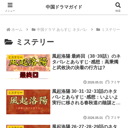
ドラマは歴史を知るともっと面白い！
中国ドラマガイド
メニュー
検索
ホーム
中国ドラマ あらすじ ネタバレ
ミステリー
ミステリー
風起洛陽 最終回（38･39話）のネ
ミステリー
タバレとあらすじ･感想：高秉燭
と武攸決の決着の行方は?
フミヤ
2026.05.01
風起洛陽 30･31･32･33話のネタ
ミステリー
バレとあらすじ･感想：いよいよ
実行に移される春秋道の陰謀と
は?
フミヤ
2026.05.01
風起洛陽 26･27･28･29話のネタ
ミステリー