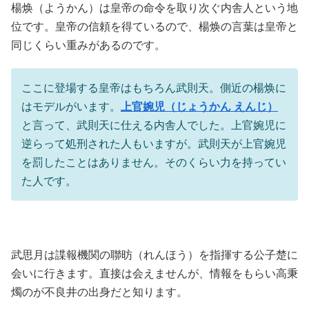
楊焕（ようかん）は皇帝の命令を取り次ぐ内舎人という地
位です。皇帝の信頼を得ているので、楊焕の言葉は皇帝と
同じくらい重みがあるのです。
ここに登場する皇帝はもちろん武則天。側近の楊焕に
はモデルがいます。
上官婉児（じょうかん えんじ）
と言って、武則天に仕える内舎人でした。上官婉児に
逆らって処刑された人もいますが。武則天が上官婉児
を罰したことはありません。そのくらい力を持ってい
た人です。
武思月は諜報機関の聯昉（れんほう）を指揮する公子楚に
会いに行きます。直接は会えませんが、情報をもらい高秉
燭のが不良井の出身だと知ります。