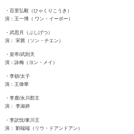
・百里弘毅（ひゃくりこうき）
演：王一博（ ワン・イーボー）
・武思月（ぶしげつ）
演： 宋茜（ソン・チエン）
・皇帝/武則天
演：詠梅（ヨン・メイ）
・李頓/太子
演：王偉華
・李鹿/永川郡主
演： 李淑婷
・李訳忱/東川王
演： 劉端端（リウ・ドアンドアン）