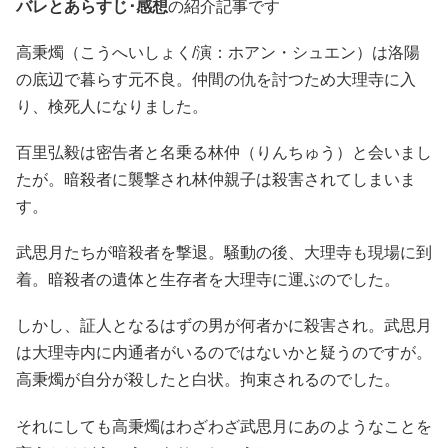
バレとあらすじ･感想
の紹介記事です
高秉燭（こうへいしょく/演：ホアン・シュエン）は洛陽
の底辺で暮らす元不良。仲間の仇を討つため大理寺に入
り、検死人になりました。
百里弘毅は密告者と名乗る林仲（りんちゅう）と会いまし
たが。暗殺者に襲撃され林仲親子は殺害されてしまいま
す。
武思月たちが暗殺者を撃退。騒動の後、大理寺も現場に到
着。暗殺者の遺体と生存者を大理寺に運ぶのでした。
しかし、証人となるはずの男が何者かに殺害され。武思月
は大理寺内に内通者がいるのではないかと疑うのですが。
高秉燭が自分が殺したと白状。拘束されるのでした。
それにしても高秉燭はわざわざ武思月にあのようなことを