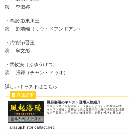
演： 李淑婷
・李訳忱/東川王
演： 劉端端（リウ・ドアンドアン）
・武慎行/晋王
演： 寧文彤
・武攸決（ぶゆうけつ）
演： 張鐸（チャン・ドゥオ）
詳しいキャストはこちら
風起洛陽のキャスト登場人物紹介
中国ドラマ「風起洛陽（ふうきらくよう）」の登場人物・
キャスト紹介。復讐心に燃える貧民街出身の検視官と冷静
な名門貴族。名門出身の女護衛官。身分も性格も異なる3
人が、神都洛陽で起こる連続殺人事件の謎を追う！陰謀渦
巻く武周を舞台に繰り広げられる痛...
arasuji.historicalfact.net