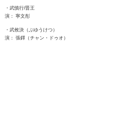
・武慎行/晋王
演： 寧文彤
・武攸決（ぶゆうけつ）
演： 張鐸（チャン・ドゥオ）