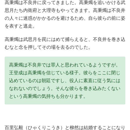
高秉燭は不良井に戻ってきました。高秉燭を追いかける武
思月たち内衛府と大理寺もやってきます。高秉燭は不良井
の人々に迷惑がかかるのを避けるため、自ら彼らの前に姿
を表すと逃走。
高秉燭は武思月を罠にはめて捕らえると、不良井を巻き込
むなと念を押してその場を去るのでした。
高秉燭は不良井では罪人と思われているようですが。
王登成は高秉燭を信じている様子。彼らをここに閉じ
込めているのは朝廷ですし、役人に素直に従う気には
なれないのでしょう。そんな彼らを巻き込みたくない
という高秉燭の気持ちも分かります。
百里弘毅（ひゃくりこうき）と柳然は結婚することになり