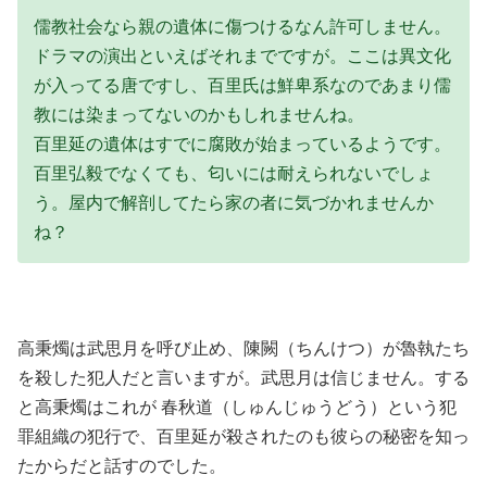
儒教社会なら親の遺体に傷つけるなん許可しません。
ドラマの演出といえばそれまでですが。ここは異文化
が入ってる唐ですし、百里氏は鮮卑系なのであまり儒
教には染まってないのかもしれませんね。
百里延の遺体はすでに腐敗が始まっているようです。
百里弘毅でなくても、匂いには耐えられないでしょ
う。屋内で解剖してたら家の者に気づかれませんか
ね？
高秉燭は武思月を呼び止め、陳闕（ちんけつ）が魯執たち
を殺した犯人だと言いますが。武思月は信じません。する
と高秉燭はこれが 春秋道（しゅんじゅうどう）という犯
罪組織の犯行で、百里延が殺されたのも彼らの秘密を知っ
たからだと話すのでした。