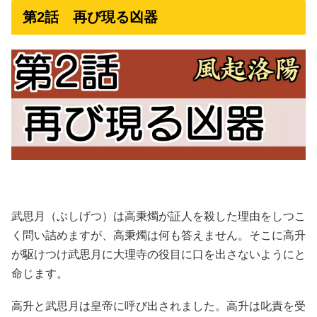
第2話 再び現る凶器
武思月（ぶしげつ）は高秉燭が証人を殺した理由をしつこ
く問い詰めますが、高秉燭は何も答えません。そこに高升
が駆けつけ武思月に大理寺の役目に口を出さないようにと
命じます。
高升と武思月は皇帝に呼び出されました。高升は叱責を受