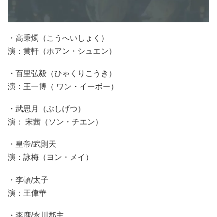
・高秉燭（こうへいしょく）
演：黄軒（ホアン・シュエン）
・百里弘毅（ひゃくりこうき）
演：王一博（ ワン・イーボー）
・武思月（ぶしげつ）
演： 宋茜（ソン・チエン）
・皇帝/武則天
演：詠梅（ヨン・メイ）
・李頓/太子
演：王偉華
・李鹿/永川郡主