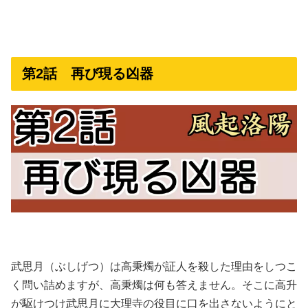
第2話 再び現る凶器
武思月（ぶしげつ）は高秉燭が証人を殺した理由をしつこ
く問い詰めますが、高秉燭は何も答えません。そこに高升
が駆けつけ武思月に大理寺の役目に口を出さないようにと