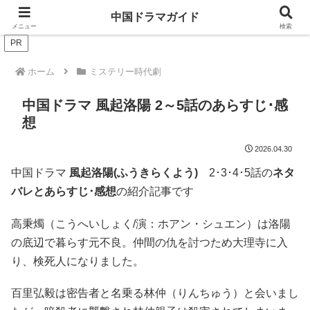
ドラマは歴史を知るともっと面白い！
中国ドラマガイド
メニュー
検索
PR
ホーム
ミステリー時代劇
中国ドラマ 風起洛陽 2～5話のあらすじ･感
想
2026.04.30
中国ドラマ
風起洛陽(ふうきらくよう)
2･3･4･5話の
ネタ
バレとあらすじ･感想
の紹介記事です
高秉燭（こうへいしょく/演：ホアン・シュエン）は洛陽
の底辺で暮らす元不良。仲間の仇を討つため大理寺に入
り、検死人になりました。
百里弘毅は密告者と名乗る林仲（りんちゅう）と会いまし