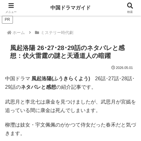
ドラマは歴史を知るともっと面白い！
中国ドラマガイド
メニュー
検索
PR
ホーム
ミステリー時代劇
風起洛陽 26･27･28･29話のネタバレと感
想：伏火雷霆の謎と天通道人の暗躍
2026.05.01
中国ドラマ
風起洛陽(ふうきらくよう)
26話･27話･28話･
29話の
ネタバレと感想
の紹介記事です。
武思月と李北七は康金を見つけましたが、武思月が宮嫣を
追っている間に康金は死んでしまいます。
柳灃は妓女・宇文佩佩のがかつて侍女だった春禾だと気づ
きます。