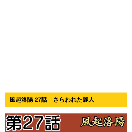
風起洛陽 27話 さらわれた麗人