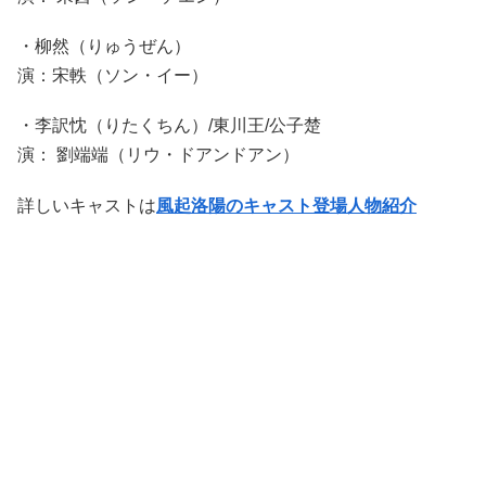
・柳然（りゅうぜん）
演：宋軼（ソン・イー）
・李訳忱（りたくちん）/東川王/公子楚
演： 劉端端（リウ・ドアンドアン）
詳しいキャストは
風起洛陽のキャスト登場人物紹介