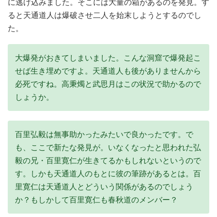
に逃げ込みました。そこには大量の箱があるのを発見。す
ると天通道人は爆破させ二人を始末しようとするのでし
た。
大爆発がおきてしまいました。こんな洞窟で爆発起こ
せば生き埋めですよ。天通道人も後がありませんから
必死ですね。高秉燭と武思月はこの状況で助かるので
しょうか。
百里弘毅は無事助かったみたいで良かったです。で
も、ここで新たな発見が。いなくなったと思われた弘
毅の兄・百里寛仁が生きてるかもしれないというので
す。しかも天通道人のもとに彼の筆跡があるとは。百
里寛仁は天通道人とどういう関係があるのでしょう
か？もしかして百里寛仁も春秋道のメンバー？