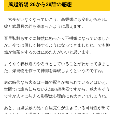
風起洛陽 26から29話の感想
十六夜がいなくなっていこう、高秉燭にも変化がみられ。
彼と武思月の絆も深まったように思えます。
百里弘毅もすぐに柳然に怒ったり不機嫌になっていました
が。今では優しく接するようになってきましたね。でも柳
然が無茶をするのは止めた方がいいと思います。
ようやく春秋道のやろうとしていることがわかってきまし
た。爆発物を作って神都を爆破しようというのですね。
唐の時代なら火薬は一部で配合が知られているとはいえ、
世間では誰も知らない未知の超兵器ですから。威力もそう
ですが人々に与える影響は心理的にも大きいでしょうね。
あと、百里弘毅の兄・百里寛仁が生きている可能性が出て