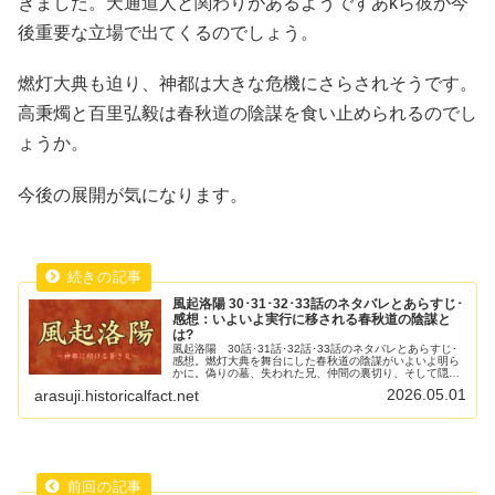
きました。天通道人と関わりがあるようですあkら彼が今
後重要な立場で出てくるのでしょう。
燃灯大典も迫り、神都は大きな危機にさらされそうです。
高秉燭と百里弘毅は春秋道の陰謀を食い止められるのでし
ょうか。
今後の展開が気になります。
風起洛陽 30･31･32･33話のネタバレとあらすじ･
感想：いよいよ実行に移される春秋道の陰謀と
は?
風起洛陽 30話･31話･32話･33話のネタバレとあらすじ･
感想。燃灯大典を舞台にした春秋道の陰謀がいよいよ明ら
かに。偽りの墓、失われた兄、仲間の裏切り、そして隠さ
れた春秋道の真の目的とは？
2026.05.01
arasuji.historicalfact.net