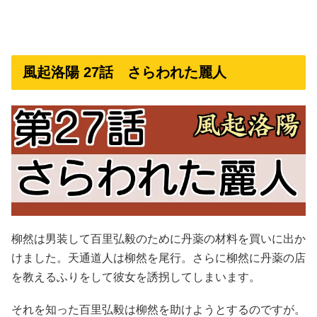
風起洛陽 27話 さらわれた麗人
柳然は男装して百里弘毅のために丹薬の材料を買いに出か
けました。天通道人は柳然を尾行。さらに柳然に丹薬の店
を教えるふりをして彼女を誘拐してしまいます。
それを知った百里弘毅は柳然を助けようとするのですが。