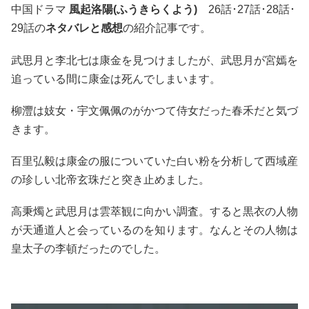
中国ドラマ
風起洛陽(ふうきらくよう)
26話･27話･28話･
29話の
ネタバレと感想
の紹介記事です。
武思月と李北七は康金を見つけましたが、武思月が宮嫣を
追っている間に康金は死んでしまいます。
柳灃は妓女・宇文佩佩のがかつて侍女だった春禾だと気づ
きます。
百里弘毅は康金の服についていた白い粉を分析して西域産
の珍しい北帝玄珠だと突き止めました。
高秉燭と武思月は雲萃観に向かい調査。すると黒衣の人物
が天通道人と会っているのを知ります。なんとその人物は
皇太子の李頓だったのでした。