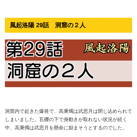
風起洛陽 29話 洞窟の２人
洞窟内で起きた爆発で、高秉燭は武思月は閉じ込められて
しまいました。瓦礫の下で身動きが取れない状況が続く
中、高秉燭は武思月を懸命に励まそうとするのでした。