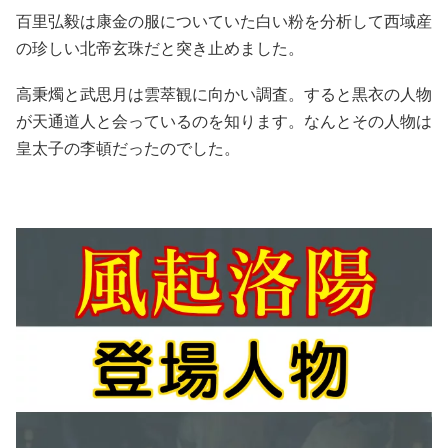
百里弘毅は康金の服についていた白い粉を分析して西域産
の珍しい北帝玄珠だと突き止めました。
高秉燭と武思月は雲萃観に向かい調査。すると黒衣の人物
が天通道人と会っているのを知ります。なんとその人物は
皇太子の李頓だったのでした。