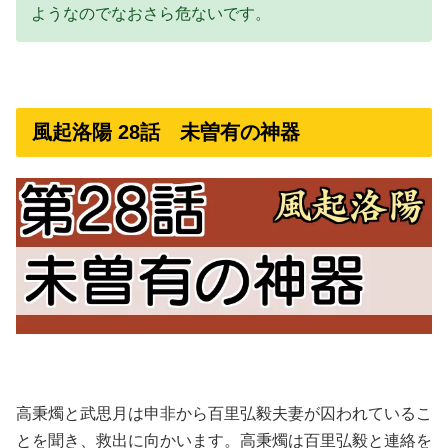
ようなのでなおさら危ないです。
風起洛陽 28話 未曽有の神器
高秉燭と武思月は申非から百里弘毅夫妻が囚われているこ
とを聞き、救出に向かいます。高秉燭は百里弘毅と連絡を