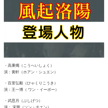
・高秉燭（こうへいしょく）
演：黄軒（ホアン・シュエン）
・百里弘毅（ひゃくりこうき）
演：王一博（ ワン・イーボー）
・武思月（ぶしげつ）
演： 宋茜（ソン・チエン）