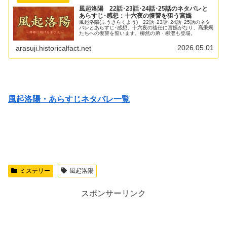
風起洛陽 22話･23話･24話･25話のネタバレと
あらすじ･感想：十六夜の復讐を狙う宮嫣
風起洛陽(ふうきらくよう) 22話･23話･24話･25話のネタ
バレとあらすじ･感想。十六夜の後任に宮嫣がなり、高秉燭
たちへの復讐を誓います。柳然の弟・柳灃も登場。
2026.05.01
arasuji.historicalfact.net
風起洛陽・あらすじネタバレ一覧
ミステリー
風起洛陽
スポンサーリンク