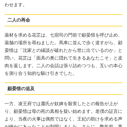
わせます。
二人の再会
薬材を求める花芷は、七宿司の門前で顧晏惜を呼び止め、
薬舗の場所を尋ねました。馬車に並んで歩く道すがら、顧
晏惜は「沈家との縁談が破れたから世に出ているのか」と
問い、花芷は「面具の奥に隠れて生きるあなたこそ」と皮
肉を返します。二人の会話は張り詰めつつも、互いの本心
を測り合う知的な駆け引きでした。
顧晏惜の追及
一方、凌王府では蕭氏が奴婢を殺害したとの報告が上が
り、顧晏惜は母の死の真相を疑い始めます。老僕の証言に
より、当夜の火事は偶然ではなく、王妃の助けを求める声
が確かにあったことが判明しました。さらに、数年前、童