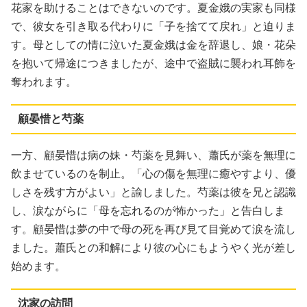
花家を助けることはできないのです。夏金娥の実家も同様
で、彼女を引き取る代わりに「子を捨てて戻れ」と迫りま
す。母としての情に泣いた夏金娥は金を辞退し、娘・花朵
を抱いて帰途につきましたが、途中で盗賊に襲われ耳飾を
奪われます。
顧晏惜と芍薬
一方、顧晏惜は病の妹・芍薬を見舞い、蕭氏が薬を無理に
飲ませているのを制止。「心の傷を無理に癒やすより、優
しさを残す方がよい」と諭しました。芍薬は彼を兄と認識
し、涙ながらに「母を忘れるのが怖かった」と告白しま
す。顧晏惜は夢の中で母の死を再び見て目覚めて涙を流し
ました。蕭氏との和解により彼の心にもようやく光が差し
始めます。
沈家の訪問