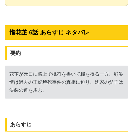
惜花芷 6話 あらすじ ネタバレ
要約
花芷が元日に路上で桃符を書いて糧を得る一方、顧晏
惜は過去の王妃焼死事件の真相に迫り、沈家の父子は
決裂の道を歩む。
あらすじ