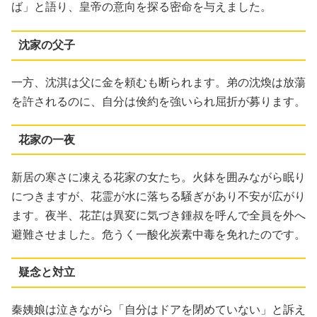
ば」と語り、皇帝の意向を探る密命を与えました。
沈家の父子
一方、沈淇は父に金を頼むも断られます。弟の沈煥は放蕩
を許されるのに、自分は倹約を強いられ屈折が募ります。
花家の一夜
新居の寒さに凍える花家の女たち。火鉢を囲みながら眠り
につきますが、花霊が水に落ちる騒ぎがあり不安が広がり
ます。夜半、花芷は異変に気づき鍾叔を呼んで全員を外へ
避難させました。危うく一酸化炭素中毒を免れたのです。
疑念と対立
秦姨娘は泣きながら「自分はドアを閉めていない」と訴え