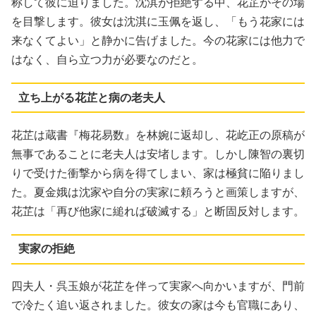
称して彼に迫りました。沈淇が拒絶する中、花芷がその場
を目撃します。彼女は沈淇に玉佩を返し、「もう花家には
来なくてよい」と静かに告げました。今の花家には他力で
はなく、自ら立つ力が必要なのだと。
立ち上がる花芷と病の老夫人
花芷は蔵書『梅花易数』を林婉に返却し、花屹正の原稿が
無事であることに老夫人は安堵します。しかし陳智の裏切
りで受けた衝撃から病を得てしまい、家は極貧に陥りまし
た。夏金娥は沈家や自分の実家に頼ろうと画策しますが、
花芷は「再び他家に縋れば破滅する」と断固反対します。
実家の拒絶
四夫人・呉玉娘が花芷を伴って実家へ向かいますが、門前
で冷たく追い返されました。彼女の家は今も官職にあり、