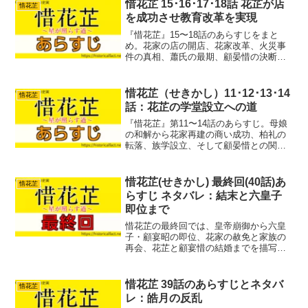
惜花芷 15･16･17･18話 花芷が店
惜花芷
を成功させ教育改革を実現
『惜花芷』15〜18話のあらすじをまと
め。花家の店の開店、花家改革、火災事
件の真相、蕭氏の最期、顧晏惜の決断な
ど大きく動く物語を分かりやすく解説。
主要人物の感情や転換点も整理し、見ど
ころを丁寧に紹介します。
惜花芷（せきかし）11･12･13･14
惜花芷
話：花芷の学堂設立への道
『惜花芷』第11〜14話のあらすじ。母娘
の和解から花家再建の商い成功、柏礼の
転落、族学設立、そして顧晏惜との関係
の変化までを詳しく解説。花芷の成長と
家族の絆を描く重要回です。
惜花芷(せきかし) 最終回(40話)あ
惜花芷
らすじ ネタバレ：結末と六皇子
即位まで
惜花芷の最終回では、皇帝崩御から六皇
子・顧宴昭の即位、花家の赦免と家族の
再会、花芷と顧宴惜の結婚までを描写。
民の痛みを知る新皇帝誕生の背景や、家
族がそれぞれ新たな道へ進む姿を詳しく
解説しています。感動の結末を振り返り
惜花芷 39話のあらすじとネタバ
惜花芷
ます。
レ：皓月の反乱