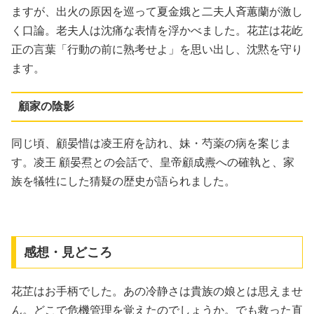
ますが、出火の原因を巡って夏金娥と二夫人斉蕙蘭が激し
く口論。老夫人は沈痛な表情を浮かべました。花芷は花屹
正の言葉「行動の前に熟考せよ」を思い出し、沈黙を守り
ます。
顧家の陰影
同じ頃、顧晏惜は凌王府を訪れ、妹・芍薬の病を案じま
す。凌王 顧晏焄との会話で、皇帝顧成燾への確執と、家
族を犠牲にした猜疑の歴史が語られました。
感想・見どころ
花芷はお手柄でした。あの冷静さは貴族の娘とは思えませ
ん。どこで危機管理を覚えたのでしょうか。でも救った直