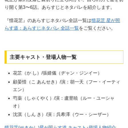
り開く第3〜6話。あらすじとネタバレを紹介します。
『惜花芷』のあらすじネタバレ全話一覧は
惜花芷 星が照
らす道：あらすじネタバレ 全話一覧
をご覧ください。
主要キャスト・登場人物一覧
花芷（か し）/張婧儀（ヂャン・ジンイー）
顧晏惜（こ あんせき）/演：胡一天（フー・イーティ
エン）
芍薬（しゃくやく）/演：盧昱暁（ルー・ユーシャ
オ）
沈淇（しん き）/演：呉希澤（ウー・シーザー）
惜花芷(せきかし)星が照らす道 キャスト･登場人物紹介