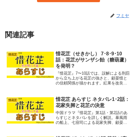
フミヤ
関連記事
惜花芷（せきかし） 7･8･9･10
惜花芷
話：花芷がサンザシ飴（糖葫蘆）
を発明？
『惜花芷』7〜10話では、誤解による刑罰
から立ち上がる花芷の強さと、顧晏惜と
の信頼関係が描かれます。紅果を改良し
た蜜弾児の成功、芍薬の登場、そして顧
家に迫る陰謀まで物語が大きく動き出す
回です。
惜花芷 あらすじ ネタバレ1･2話：
惜花芷
花家失脚と花芷の決意
中国ドラマ『惜花芷』第1話・第2話のあ
らすじとネタバレを詳しく解説。暴風雨
の船上、七宿司による花家失脚、顧晏惜
の決断、花芷の生存戦略まで物語の流れ
と見どころを整理します。