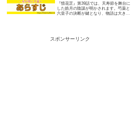
『惜花芷』第39話では、天寿節を舞台に
した皓月の陰謀が明かされます。芍薬と
六皇子の決断が鍵となり、物語は大きく
動きます。六皇子の成長と覚悟に注目で
す。
スポンサーリンク