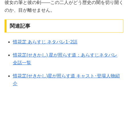
彼女の筆と彼の剣――この二人がどう歴史の闇を切り開く
のか、目が離せません。
関連記事
惜花芷 あらすじ ネタバレ1･2話
惜花芷(せきかし) 星が照らす道：あらすじネタバレ
全話一覧
惜花芷(せきかし)星が照らす道 キャスト･登場人物紹
介