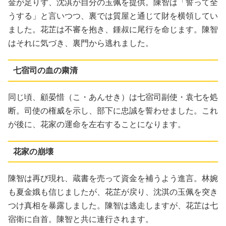
金が足りず、沈淇が自分の玉佩を提供。陳智は「誓って全
うする」と言いつつ、裏では質屋と通じて財を横領してい
ました。花芷は不審を抱き、鍾叔に尾行を命じます。陳智
はそれに気づき、裏門から逃れました。
七宿司の血の粛清
同じ頃、顧晏惜（こ・あんせき）は七宿司副使・袁七を処
断。司使の権威を示し、部下に忠誠を誓わせました。これ
が後に、花家の運命を左右することになります。
花家の崩壊
陳智は再び現れ、蔵書を売って資金を補うよう進言。林婉
も夏金娥も信じましたが、花芷が戻り、沈淇の玉佩を突き
つけ真相を暴露しました。陳智は逃走しますが、花芷は七
宿衛に自首。陳智と共に連行されます。