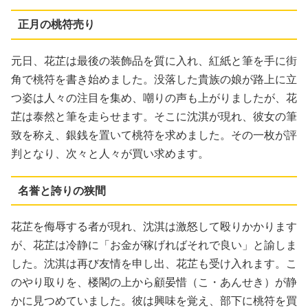
正月の桃符売り
元日、花芷は最後の装飾品を質に入れ、紅紙と筆を手に街
角で桃符を書き始めました。没落した貴族の娘が路上に立
つ姿は人々の注目を集め、嘲りの声も上がりましたが、花
芷は泰然と筆を走らせます。そこに沈淇が現れ、彼女の筆
致を称え、銀銭を置いて桃符を求めました。その一枚が評
判となり、次々と人々が買い求めます。
名誉と誇りの狭間
花芷を侮辱する者が現れ、沈淇は激怒して殴りかかります
が、花芷は冷静に「お金が稼げればそれで良い」と諭しま
した。沈淇は再び友情を申し出、花芷も受け入れます。こ
のやり取りを、楼閣の上から顧晏惜（こ・あんせき）が静
かに見つめていました。彼は興味を覚え、部下に桃符を買