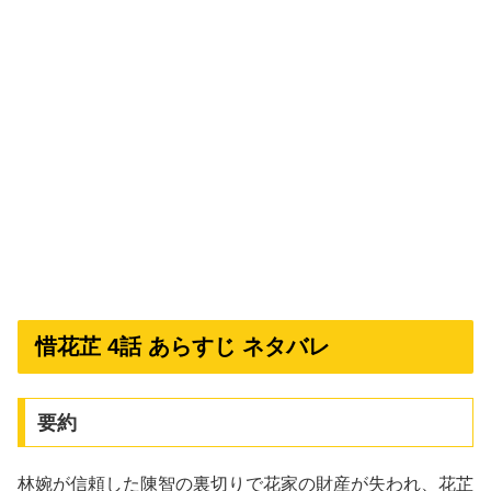
惜花芷 4話 あらすじ ネタバレ
要約
林婉が信頼した陳智の裏切りで花家の財産が失われ、花芷