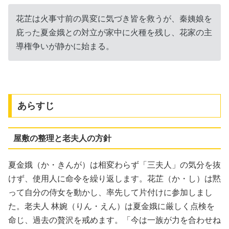
花芷は火事寸前の異変に気づき皆を救うが、秦姨娘を
庇った夏金娥との対立が家中に火種を残し、花家の主
導権争いが静かに始まる。
あらすじ
屋敷の整理と老夫人の方針
夏金娥（か・きんが）は相変わらず「三夫人」の気分を抜
けず、使用人に命令を繰り返します。花芷（か・し）は黙
って自分の侍女を動かし、率先して片付けに参加しまし
た。老夫人 林婉（りん・えん）は夏金娥に厳しく点検を
命じ、過去の贅沢を戒めます。「今は一族が力を合わせね