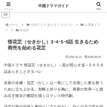
ドラマは歴史を知るともっと面白い！
中国ドラマガイド
メニュー
検索
PR
ホーム
中国ドラマ あらすじ ネタバレ
お屋敷ドラ
マ
惜花芷
惜花芷（せきかし）3･4･5･6話 生きるため
商売を始める花芷
2025.10.15
2026.06.30
中国ドラマ 惜花芷（せきかし）～星が照らす道～3･4･5･6
話あらすじとネタバレ
名家の令嬢・花芷（かし）は一夜にして没落した家を救う
ために立ち上がる。智略と誇りを胸に、商業の世界へと踏
み出す彼女の奮闘を描くロマンス時代劇。
花芷が家の没落と裏切りに立ち向かい、自らの力で道を切