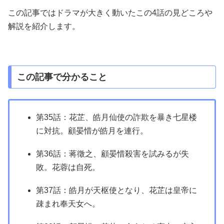
この記事ではドラマが大きく動いたこの4話の見どころや
解説を紹介します。
この記事で分かること
第35話：花芷、皓月仙使の詐欺を暴き七星楼
に対抗。顧晏惜が皓月を連行。
第36話：蒋徵之、顧晏惜殺害を試みるが失
敗。花蓉は自死。
第37話：皓月が天枢使となり、花芷は皇帝に
疎まれ奉天女へ。