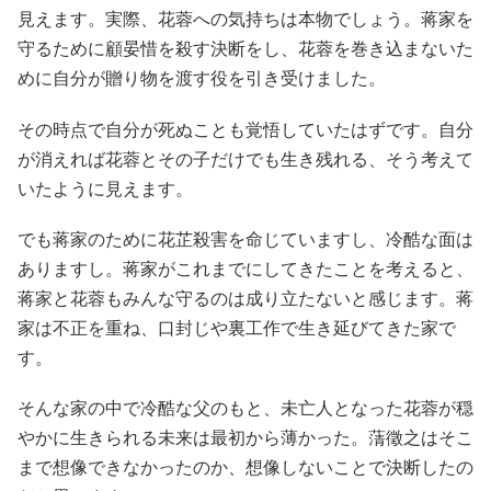
見えます。実際、花蓉への気持ちは本物でしょう。蒋家を
守るために顧晏惜を殺す決断をし、花蓉を巻き込まないた
めに自分が贈り物を渡す役を引き受けました。
その時点で自分が死ぬことも覚悟していたはずです。自分
が消えれば花蓉とその子だけでも生き残れる、そう考えて
いたように見えます。
でも蒋家のために花芷殺害を命じていますし、冷酷な面は
ありますし。蒋家がこれまでにしてきたことを考えると、
蒋家と花蓉もみんな守るのは成り立たないと感じます。蒋
家は不正を重ね、口封じや裏工作で生き延びてきた家で
す。
そんな家の中で冷酷な父のもと、未亡人となった花蓉が穏
やかに生きられる未来は最初から薄かった。蔳徵之はそこ
まで想像できなかったのか、想像しないことで決断したの