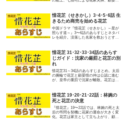
の船上、七宿司による花家失脚、顧晏惜
の決断、花芷の生存戦略まで物語の流れ
と見どころを整理します。
惜花芷（せきかし）3･4･5･6話 生
惜花芷
きるため商売を始める花芷
中国ドラマ『惜花芷（せきかし）～星が
照らす道～』3〜6話のあらすじとネタバ
レを紹介。没落した名家を救おうとする
花芷の奮闘と、顧晏惜との出会いが生む
運命の転換を丁寧に解説します。
惜花芷 31･32･33･34話のあらす
惜花芷
じガイド：沈家の厳罰と花芷の別
れ
惜花芷31～34話のあらすじまとめ。太后
の腕輪で花芷と顧晏惜の仲は公認に進む
が、皇帝の重罰で沈家が離散。花芷は腕
輪を返して別れを決断し、都の食材不足
を救うため金陽へ船出する。
惜花芷 19･20･21･22話：林婉の
惜花芷
死と花芷の決意
『惜花芷』19〜22話では、林婉の死と太
后の弔問を契機に花家の運命が大きく変
化。花芷は家主として立ち上がり、顧晏
惜との和解や花嫻救出など重要な転機を
迎えます。各話の核心と歴史的背景を分