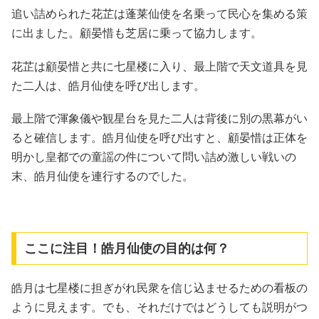
追い詰められた花芷は蓬莱仙使を名乗って民心を集める策
に出ました。顧晏惜も芝居に乗って協力します。
花芷は顧晏惜と共に七星楼に入り、最上階で天文道具を見
た二人は、皓月仙使を呼び出します。
最上階で渾象儀や観星台を見た二人は背後に別の黒幕がい
ると確信します。皓月仙使を呼び出すと、顧晏惜は正体を
明かし皇都での童謡の件について問い詰め激しい戦いの
末、皓月仙使を連行するのでした。
ここに注目！皓月仙使の目的は何？
皓月は七星楼に担ぎがれ民衆を信じ込ませるための看板の
ように見えます。でも、それだけではどうしても説明がつ