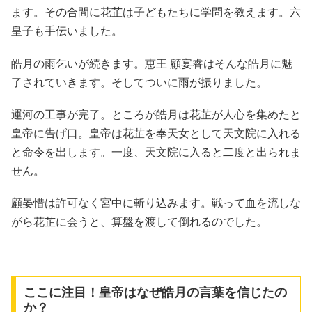
ます。その合間に花芷は子どもたちに学問を教えます。六
皇子も手伝いました。
皓月の雨乞いが続きます。恵王 顧宴睿はそんな皓月に魅
了されていきます。そしてついに雨が振りました。
運河の工事が完了。ところが皓月は花芷が人心を集めたと
皇帝に告げ口。皇帝は花芷を奉天女として天文院に入れる
と命令を出します。一度、天文院に入ると二度と出られま
せん。
顧晏惜は許可なく宮中に斬り込みます。戦って血を流しな
がら花芷に会うと、算盤を渡して倒れるのでした。
ここに注目！皇帝はなぜ皓月の言葉を信じたの
か？