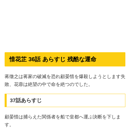
惜花芷 36話 あらすじ 残酷な運命
蒋徵之は蒋家の破滅を恐れ顧晏惜を爆殺しようとします失
敗、花蓉は絶望の中で命を絶つのでした。
37話あらすじ
顧晏惜は捕らえた関係者を船で皇都へ運ぶ決断を下しま
す。