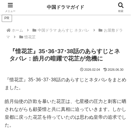
ドラマは歴史を知るともっと面白い！
中国ドラマガイド
メニュー
検索
PR
ホーム
中国ドラマ あらすじ ネタバレ
お屋敷ドラ
マ
惜花芷
『惜花芷』35･36･37･38話のあらすじとネ
タバレ：皓月の暗躍で花芷が危機に
2026.02.04
2026.06.30
『惜花芷』35･36･37･38話のあらすじとネタバレをまとめ
ました。
皓月仙使の詐欺を暴いた花芷は、七星楼の圧力と刺客に晒
されながらも顧晏惜と共に真相に迫っていきます。しかし
皇都に戻った花芷を待っていたのは思わぬ皇帝の追求でし
た。