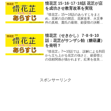
かりやすく整理します。
惜花芷 15･16･17･18話 花芷が店
惜花芷
を成功させ教育改革を実現
『惜花芷』15〜18話のあらすじをまと
め。花家の店の開店、花家改革、火災事
件の真相、蕭氏の最期、顧晏惜の決断な
ど大きく動く物語を分かりやすく解説。
主要人物の感情や転換点も整理し、見ど
ころを丁寧に紹介します。
惜花芷（せきかし） 7･8･9･10
惜花芷
話：花芷がサンザシ飴（糖葫蘆）
を発明？
『惜花芷』7〜10話では、誤解による刑罰
から立ち上がる花芷の強さと、顧晏惜と
の信頼関係が描かれます。紅果を改良し
た蜜弾児の成功、芍薬の登場、そして顧
家に迫る陰謀まで物語が大きく動き出す
回です。
スポンサーリンク