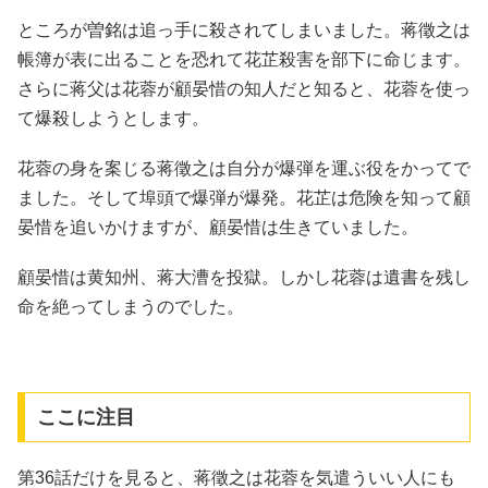
ところが曽銘は追っ手に殺されてしまいました。蒋徵之は
帳簿が表に出ることを恐れて花芷殺害を部下に命じます。
さらに蒋父は花蓉が顧晏惜の知人だと知ると、花蓉を使っ
て爆殺しようとします。
花蓉の身を案じる蒋徵之は自分が爆弾を運ぶ役をかってで
ました。そして埠頭で爆弾が爆発。花芷は危険を知って顧
晏惜を追いかけますが、顧晏惜は生きていました。
顧晏惜は黄知州、蒋大漕を投獄。しかし花蓉は遺書を残し
命を絶ってしまうのでした。
ここに注目
第36話だけを見ると、蒋徵之は花蓉を気遣ういい人にも