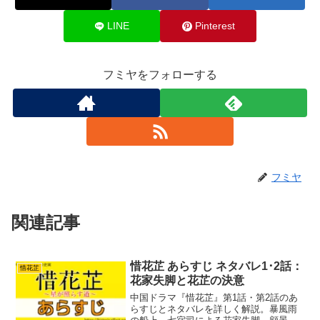
LINE
Pinterest
フミヤをフォローする
フミヤ
関連記事
惜花芷 あらすじ ネタバレ1･2話：
惜花芷
花家失脚と花芷の決意
中国ドラマ『惜花芷』第1話・第2話のあ
らすじとネタバレを詳しく解説。暴風雨