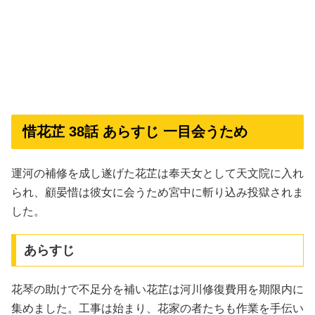
惜花芷 38話 あらすじ 一目会うため
運河の補修を成し遂げた花芷は奉天女として天文院に入れ
られ、顧晏惜は彼女に会うため宮中に斬り込み投獄されま
した。
あらすじ
花琴の助けで不足分を補い花芷は河川修復費用を期限内に
集めました。工事は始まり、花家の者たちも作業を手伝い