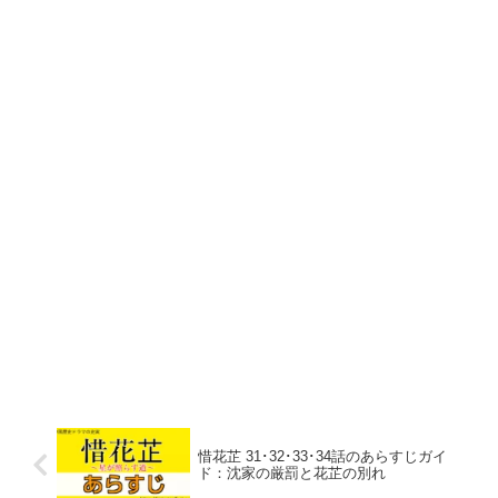
惜花芷 31･32･33･34話のあらすじガイ
ド：沈家の厳罰と花芷の別れ