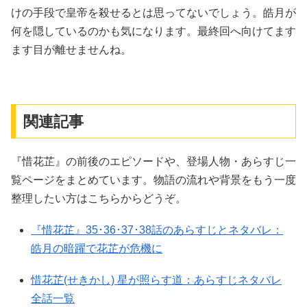
けの手段で皇帝を殺せるとは思ってないでしょう。皓月が
何を隠しているのかも気になります。最終回へ向けてます
ます目が離せませんね。
関連記事
『惜花芷』の前後のエピソードや、登場人物・あらすじ一
覧ページをまとめています。物語の流れや背景をもう一度
整理したい方はこちらからどうぞ。
『惜花芷』35･36･37･38話のあらすじとネタバレ：
皓月の暗躍で花芷が危機に
惜花芷(せきかし) 星が照らす道：あらすじネタバレ
全話一覧