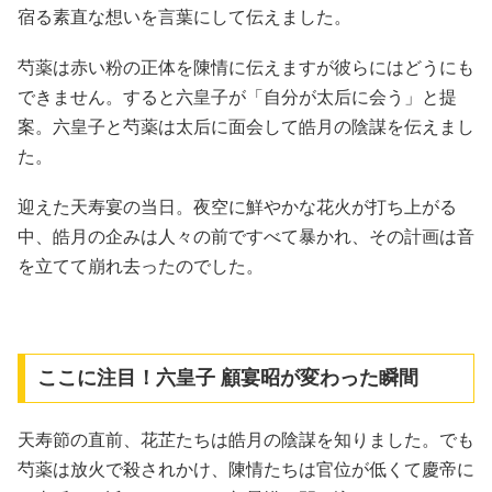
宿る素直な想いを言葉にして伝えました。
芍薬は赤い粉の正体を陳情に伝えますが彼らにはどうにも
できません。すると六皇子が「自分が太后に会う」と提
案。六皇子と芍薬は太后に面会して皓月の陰謀を伝えまし
た。
迎えた天寿宴の当日。夜空に鮮やかな花火が打ち上がる
中、皓月の企みは人々の前ですべて暴かれ、その計画は音
を立てて崩れ去ったのでした。
ここに注目！六皇子 顧宴昭が変わった瞬間
天寿節の直前、花芷たちは皓月の陰謀を知りました。でも
芍薬は放火で殺されかけ、陳情たちは官位が低くて慶帝に