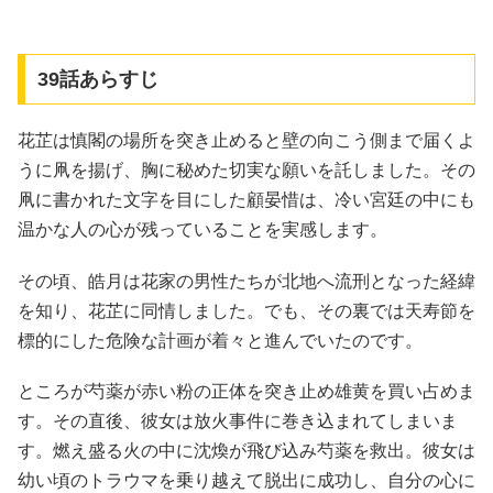
39話あらすじ
花芷は慎閣の場所を突き止めると壁の向こう側まで届くよ
うに凧を揚げ、胸に秘めた切実な願いを託しました。その
凧に書かれた文字を目にした顧晏惜は、冷い宮廷の中にも
温かな人の心が残っていることを実感します。
その頃、皓月は花家の男性たちが北地へ流刑となった経緯
を知り、花芷に同情しました。でも、その裏では天寿節を
標的にした危険な計画が着々と進んでいたのです。
ところが芍薬が赤い粉の正体を突き止め雄黄を買い占めま
す。その直後、彼女は放火事件に巻き込まれてしまいま
す。燃え盛る火の中に沈煥が飛び込み芍薬を救出。彼女は
幼い頃のトラウマを乗り越えて脱出に成功し、自分の心に