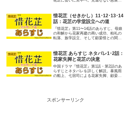
花芷に会いに宮中へ。見逃せない急展開
の4話を徹底解説します。
惜花芷（せきかし）11･12･13･14
惜花芷
話：花芷の学堂設立への道
『惜花芷』第11〜14話のあらすじ。母娘
の和解から花家再建の商い成功、柏礼の
転落、族学設立、そして顧晏惜との関係
の変化までを詳しく解説。花芷の成長と
家族の絆を描く重要回です。
惜花芷 あらすじ ネタバレ1･2話：
惜花芷
花家失脚と花芷の決意
中国ドラマ『惜花芷』第1話・第2話のあ
らすじとネタバレを詳しく解説。暴風雨
の船上、七宿司による花家失脚、顧晏惜
の決断、花芷の生存戦略まで物語の流れ
と見どころを整理します。
スポンサーリンク