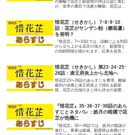
の腕輪で花芷と顧晏惜の仲は公認に進む
が、皇帝の重罰で沈家が離散。花芷は腕
輪を返して別れを決断し、都の食材不足
を救うため金陽へ船出する。
惜花芷（せきかし） 7･8･9･10
惜花芷
話：花芷がサンザシ飴（糖葫蘆）
を発明？
『惜花芷』7〜10話では、誤解による刑罰
から立ち上がる花芷の強さと、顧晏惜と
の信頼関係が描かれます。紅果を改良し
た蜜弾児の成功、芍薬の登場、そして顧
家に迫る陰謀まで物語が大きく動き出す
回です。
惜花芷（せきかし）第23･24･25･
惜花芷
26話：凌王府炎上から北地へ
惜花芷23〜26話のあらすじを整理。離縁
裁判の決着と凌王府炎上で揺れる顧晏
惜、花芷の北地行きと待ち伏せの急襲、
岩落としの逆転、慶帝昏睡と六皇子失踪
まで見どころを解説。
『惜花芷』35･36･37･38話のあら
惜花芷
すじとネタバレ：皓月の暗躍で花
芷が危機に
『惜花芷』35〜38話では、皓月の陰謀が
進行し、蒋家は破滅。顧晏惜は命懸けで