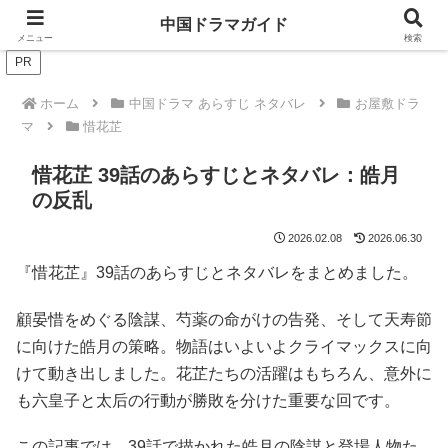
ドラマは歴史を知るともっと面白い！
中国ドラマガイド
メニュー
検索
PR
ホーム
中国ドラマ あらすじ ネタバレ
お屋敷ドラ
マ
惜花芷
惜花芷 39話のあらすじとネタバレ：皓月
の反乱
2026.02.08
2026.06.30
『惜花芷』39話のあらすじとネタバレをまとめました。
顧晏惜をめぐる陰謀、芍薬の命がけの告発、そして天寿節
に向けた皓月の策略。物語はいよいよクライマックスに向
けて動き出しました。花芷たちの活躍はもちろん、意外に
も六皇子と太后の行動が勝敗を分けた重要な回です。
この記事では、39話で描かれた皓月の陰謀と登場人物た