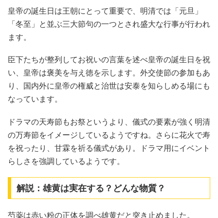
皇帝の誕生日は王朝にとって重要で、明清では「元旦」
「冬至」と並ぶ三大節句の一つとされ盛大な行事が行われ
ます。
臣下たちが整列してお祝いの言葉を述べ皇帝の誕生日を祝
い、皇帝は褒美を与え徳を示します。外交使節の参加もあ
り、国内外に皇帝の権威と治世は安泰を知らしめる場にも
なっています。
ドラマの天寿節もお祭というより、儀式の要素が強く明清
の万寿節をイメージしているようですね。さらに花火で寿
を祝ったり、甘霖を祈る儀式があり。ドラマ用にイベント
らしさを強調しているようです。
解説：雄黄は実在する？どんな物質？
芍薬は赤い粉の正体を調べ雄黄だと突き止めました。