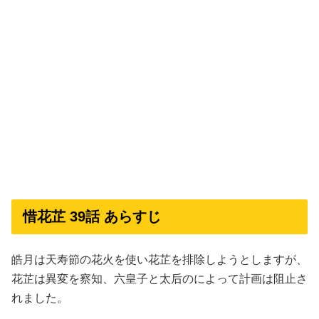
惜花芷 39話 あらすじ
皓月は天寿節の花火を使い花芷を排除しようとしますが、
花芷は異変を察知、六皇子と太后のによって計画は阻止さ
れました。