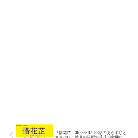
『惜花芷』35･36･37･38話のあらすじと
ネタバレ：皓月の暗躍で花芷が危機に