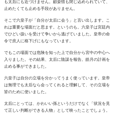
も太后にも近づけません。顧晏惜も閉じ込められていて、
止めたくても止める手段がありません。
そこで六皇子が「自分が太后に会う」と言い出します。こ
れは重要な場面だと思ます。というのも。六皇子は宮廷内
でひどい扱いを受けて争いから逃げていました。皇帝の命
令で庶人に格下げにもなっています。
でもこの場面では危険を知った上で自分から宮中の中心へ
入りました。その結果、太后に陰謀を報告。皓月の計画を
止める事ができました。
六皇子は自分の立場を分かってうまく使っています。皇帝
は無理でも太后なら会ってくれると理解して、その立場を
皆のために使いました。
太后にとっては、かわいい孫というだけでなく「状況を見
て正しい判断ができる人物」として映ったことでしょう。