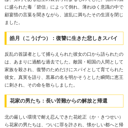
に盛られた毒「碧信」によって倒れ、薄れゆく意識の中で
顧宴惜の言葉を聞きながら、波乱に満ちたその生涯を閉じ
ました。
皓月（こうげつ）：復讐に生きた悲しきスパイ
反乱の首謀者として捕らえられた彼女の口から語られたの
は、あまりに過酷な過去でした。敵国・昭国の人間として
家族を殺され、復讐のためだけにスパイとして育てられた
彼女。真実を語り、黒幕の名を明かそうとした瞬間に恵王
に刺され、その命を散らしました。
花家の男たち：長い苦難からの解放と帰還
北の厳しい環境で耐え忍んできた花屹正（か・きつせい）
ら花家の男たちは、ついに罪を許され、懐かしい都へと帰