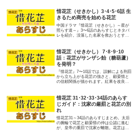
家族の絆を描く重要回です。
惜花芷（せきかし）3･4･5･6話 生
惜花芷
きるため商売を始める花芷
中国ドラマ『惜花芷（せきかし）～星が
照らす道～』3〜6話のあらすじとネタバ
レを紹介。没落した名家を救おうとする
花芷の奮闘と、顧晏惜との出会いが生む
運命の転換を丁寧に解説します。
惜花芷（せきかし） 7･8･9･10
惜花芷
話：花芷がサンザシ飴（糖葫蘆）
を発明？
『惜花芷』7〜10話では、誤解による刑罰
から立ち上がる花芷の強さと、顧晏惜と
の信頼関係が描かれます。紅果を改良し
た蜜弾児の成功、芍薬の登場、そして顧
家に迫る陰謀まで物語が大きく動き出す
回です。
惜花芷 31･32･33･34話のあらす
惜花芷
じガイド：沈家の厳罰と花芷の別
れ
惜花芷31～34話のあらすじまとめ。太后
の腕輪で花芷と顧晏惜の仲は公認に進む
が、皇帝の重罰で沈家が離散。花芷は腕
輪を返して別れを決断し、都の食材不足
を救うため金陽へ船出する。