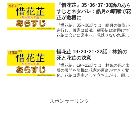
『惜花芷』35･36･37･38話のあら
惜花芷
すじとネタバレ：皓月の暗躍で花
芷が危機に
『惜花芷』35〜38話では、皓月の陰謀が
進行し、蒋家は破滅。顧晏惜は命懸けで
花芷に会いに宮中へ。見逃せない急展開
の4話を徹底解説します。
惜花芷 19･20･21･22話：林婉の
惜花芷
死と花芷の決意
『惜花芷』19〜22話では、林婉の死と太
后の弔問を契機に花家の運命が大きく変
化。花芷は家主として立ち上がり、顧晏
惜との和解や花嫻救出など重要な転機を
迎えます。各話の核心と歴史的背景を分
かりやすく整理します。
スポンサーリンク