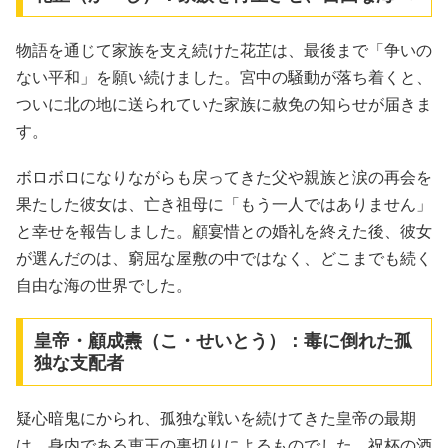
物語を通じて家族を支え続けた花芷は、最後まで「争いの
ない平和」を願い続けました。宮中の騒動が落ち着くと、
ついに北の地に送られていた家族に赦免の知らせが届きま
す。
ボロボロになりながらも戻ってきた父や親族と涙の再会を
果たした彼女は、亡き祖母に「もう一人ではありません」
と幸せを報告しました。顧宴惜との婚礼を終えた後、彼女
が選んだのは、窮屈な屋敷の中ではなく、どこまでも続く
自由な海の世界でした。
皇帝・顧成燾（こ・せいとう）：毒に倒れた孤
独な支配者
疑心暗鬼にかられ、孤独な戦いを続けてきた皇帝の最期
は、身内である恵王の裏切りによるものでした。祝杯の酒