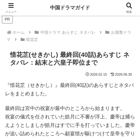
ドラマは歴史を知るともっと面白い！
中国ドラマガイド
メニュー
検索
PR
ホーム
中国ドラマ あらすじ ネタバレ
お屋敷ドラ
マ
惜花芷
惜花芷(せきかし) 最終回(40話)あらすじ ネ
タバレ：結末と六皇子即位まで
2026.02.15
2026.06.30
『惜花芷（せきかし）』最終回(40話)のあらすじとネタバ
レをまとめました。
最終回は宮中の祝宴が最中のところから始まります。
祝宴の儀式を任されていた皓月に不審が浮上、慶帝は捕ら
えようとしましが皓月はすでに手を打っていました。慶帝
が追い詰められたところへ顧宴惜が駆けつけて皇帝を守り