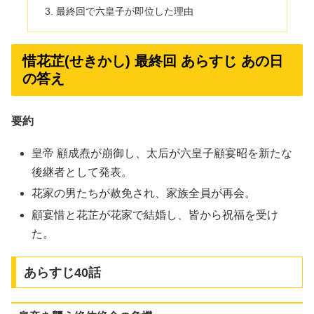
最終回で六皇子が即位した理由
惜花芷(せきかし) 最終回 あらすじ あの日
の答え
要約
皇帝 顧成焘が崩御し、太后が六皇子顧宴昭を新たな
後継者として発表。
花家の男たちが赦免され、家族全員が再会。
顧宴惜と花芷が花家で結婚し、皆から祝福を受け
た。
あらすじ40話