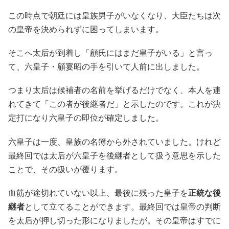
この時点で朝廷には皇族男子がいなくなり、大臣たちは次
の皇帝を決められずに困ってしまいます。
そこへ太后が到着し「顧氏にはまだ皇子がいる」と言っ
て、六皇子・顧宴昭の手を引いて人前に出しました。
つまり太后は候補者の名前を挙げるだけでなく、本人を連
れてきて「この者が後継者だ」と示したのです。これが決
定打になり六皇子の即位が確定しました。
六皇子は一度、皇族の名簿から外されていました。けれど
最終回では太后が六皇子を後継者として扱う意思を示した
ことで、その扱いが覆ります。
血筋が途切れていない以上、最後に残った皇子を
正統な後
継者
として立てることができます。最終回では皇帝の判断
を太后が押し切った形になりましたが。その皇帝はすでに