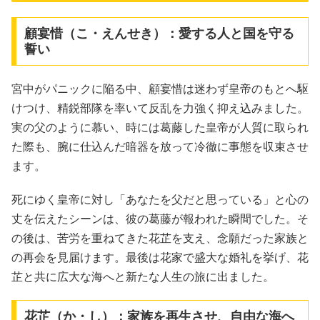
顧宴惜（こ・えんせき）：愛する人と国を守る
誓い
宮中がパニックに陥る中、顧宴惜は迷わず皇帝のもとへ駆
けつけ、精鋭部隊を率いて反乱を力強く抑え込みました。
実の父のように慕い、時には葛藤した皇帝が人質に取られ
た際も、腕に仕込んだ暗器を放って冷徹に事態を収束させ
ます。
死にゆく皇帝に対し「あなたを父だと思っている」と心の
丈を伝えたシーンは、彼の葛藤が報われた瞬間でした。そ
の後は、苦労を重ねてきた花芷を支え、念願だった家族と
の再会を見届けます。最後は花家で盛大な婚礼を挙げ、花
芷と共に広大な海へと新たな人生の旅に出ました。
花芷（か・し）：家族を再生させ、自由な海へ