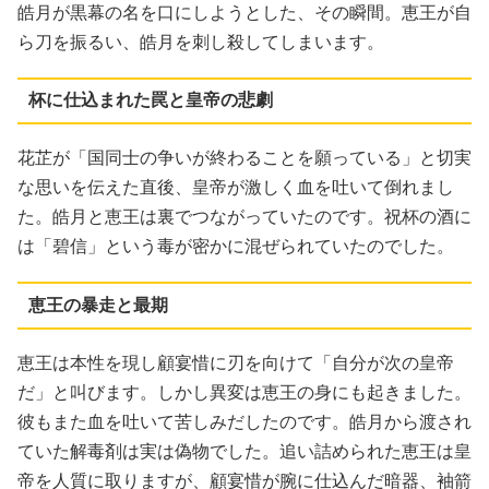
皓月が黒幕の名を口にしようとした、その瞬間。恵王が自
ら刀を振るい、皓月を刺し殺してしまいます。
杯に仕込まれた罠と皇帝の悲劇
花芷が「国同士の争いが終わることを願っている」と切実
な思いを伝えた直後、皇帝が激しく血を吐いて倒れまし
た。皓月と恵王は裏でつながっていたのです。祝杯の酒に
は「碧信」という毒が密かに混ぜられていたのでした。
恵王の暴走と最期
恵王は本性を現し顧宴惜に刃を向けて「自分が次の皇帝
だ」と叫びます。しかし異変は恵王の身にも起きました。
彼もまた血を吐いて苦しみだしたのです。皓月から渡され
ていた解毒剤は実は偽物でした。追い詰められた恵王は皇
帝を人質に取りますが、顧宴惜が腕に仕込んだ暗器、袖箭