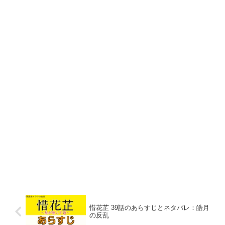
惜花芷 39話のあらすじとネタバレ：皓月
の反乱