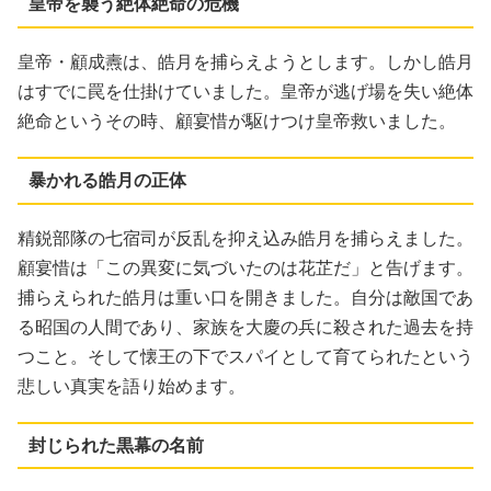
皇帝を襲う絶体絶命の危機
皇帝・顧成燾は、皓月を捕らえようとします。しかし皓月
はすでに罠を仕掛けていました。皇帝が逃げ場を失い絶体
絶命というその時、顧宴惜が駆けつけ皇帝救いました。
暴かれる皓月の正体
精鋭部隊の七宿司が反乱を抑え込み皓月を捕らえました。
顧宴惜は「この異変に気づいたのは花芷だ」と告げます。
捕らえられた皓月は重い口を開きました。自分は敵国であ
る昭国の人間であり、家族を大慶の兵に殺された過去を持
つこと。そして懐王の下でスパイとして育てられたという
悲しい真実を語り始めます。
封じられた黒幕の名前