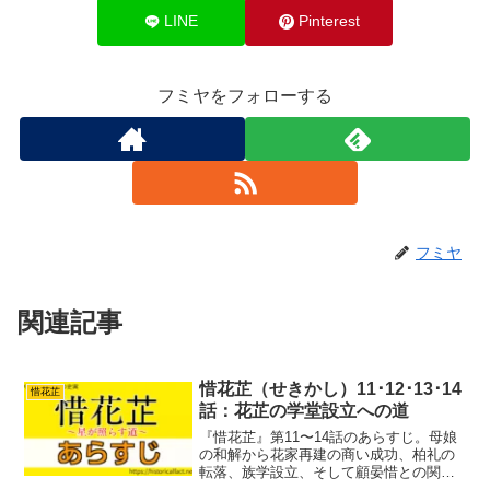
LINE
Pinterest
フミヤをフォローする
フミヤ
関連記事
惜花芷（せきかし）11･12･13･14
惜花芷
話：花芷の学堂設立への道
『惜花芷』第11〜14話のあらすじ。母娘
の和解から花家再建の商い成功、柏礼の
転落、族学設立、そして顧晏惜との関係
の変化までを詳しく解説。花芷の成長と