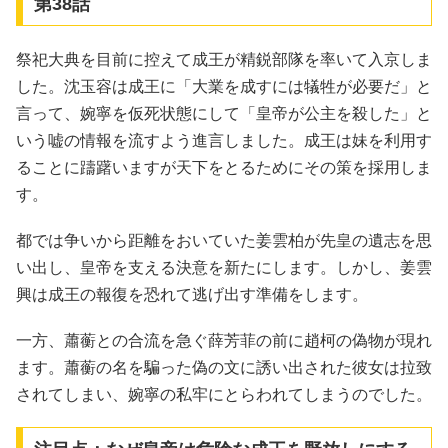
第38話
祭祀大典を目前に控えて成王が精鋭部隊を率いて入京しま
した。沈玉容は成王に「大業を成すには犠牲が必要だ」と
言って、婉寧を仮死状態にして「皇帝が公主を殺した」と
いう嘘の情報を流すよう進言しました。成王は妹を利用す
ることに躊躇いますが天下をとるためにその策を採用しま
す。
都では争いから距離をおいていた姜雲柏が先皇の遺志を思
い出し、皇帝を支える決意を新たにします。しかし、姜雲
興は成王の報復を恐れて逃げ出す準備をします。
一方、蕭蘅との合流を急ぐ薛芳菲の前に趙柯の偽物が現れ
ます。蕭蘅の名を騙った偽の文に誘い出された彼女は拉致
されてしまい、婉寧の私牢にとらわれてしまうのでした。