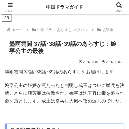
ドラマは歴史を知るともっと面白い！
中国ドラマガイド
メニュー
検索
PR
ホーム
中国ドラマ あらすじ ネタバレ
復讐劇
墨雨雲間 37話･38話･39話のあらすじ：婉
寧公主の最後
2026.03.01
2026.06.06
墨雨雲間 37話･38話･39話のあらすじをお届けします。
婉寧公主の妊娠が罠だったと判明し成王はついに挙兵を決
断。さらに薛芳菲は拉致され、婉寧は沈玉容に毒を盛られ
命を落とします。成王は挙兵し大殿へ攻め込むのでした。