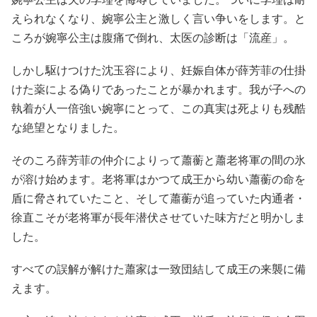
えられなくなり、婉寧公主と激しく言い争いをします。と
ころが婉寧公主は腹痛で倒れ、太医の診断は「流産」。
しかし駆けつけた沈玉容により、妊娠自体が薛芳菲の仕掛
けた薬による偽りであったことが暴かれます。我が子への
執着が人一倍強い婉寧にとって、この真実は死よりも残酷
な絶望となりました。
そのころ薛芳菲の仲介によりって蕭蘅と蕭老将軍の間の氷
が溶け始めます。老将軍はかつて成王から幼い蕭蘅の命を
盾に脅されていたこと、そして蕭蘅が追っていた内通者・
徐直こそが老将軍が長年潜伏させていた味方だと明かしま
した。
すべての誤解が解けた蕭家は一致団結して成王の来襲に備
えます。