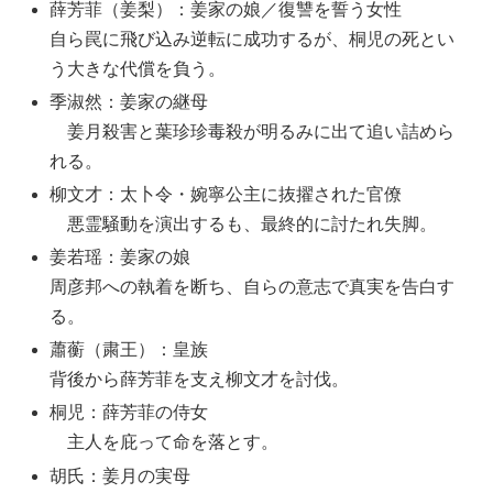
薛芳菲（姜梨）：姜家の娘／復讐を誓う女性
自ら罠に飛び込み逆転に成功するが、桐児の死とい
う大きな代償を負う。
季淑然：姜家の継母
姜月殺害と葉珍珍毒殺が明るみに出て追い詰めら
れる。
柳文才：太卜令・婉寧公主に抜擢された官僚
悪霊騒動を演出するも、最終的に討たれ失脚。
姜若瑶：姜家の娘
周彦邦への執着を断ち、自らの意志で真実を告白す
る。
蕭蘅（粛王）：皇族
背後から薛芳菲を支え柳文才を討伐。
桐児：薛芳菲の侍女
主人を庇って命を落とす。
胡氏：姜月の実母