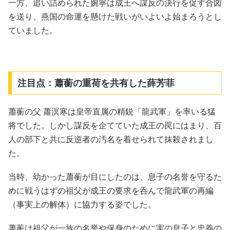
一方、追い詰められた婉寧は成王へ謀反の決行を促す合図
を送り、燕国の命運を懸けた戦いがいよいよ始まろうとし
ていました。
注目点：蕭蘅の重荷を共有した薛芳菲
蕭蘅の父 蕭溟寒は皇帝直属の精鋭「龍武軍」を率いる猛
将でした。しかし謀反を企てていた成王の罠にはまり、百
人の部下と共に反逆者の汚名を着せられて抹殺されまし
た。
当時、幼かった蕭蘅が目にしたのは、息子の名誉を守るた
めに戦うはずの祖父が成王の要求を呑んで龍武軍の再編
（事実上の解体）に協力する姿でした。
蕭蘅は祖父が一族の名誉や保身のために実の息子と忠義の