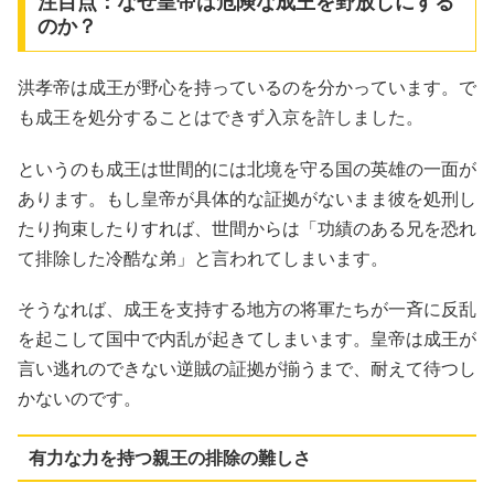
注目点：なぜ皇帝は危険な成王を野放しにする
のか？
洪孝帝は成王が野心を持っているのを分かっています。で
も成王を処分することはできず入京を許しました。
というのも成王は世間的には北境を守る国の英雄の一面が
あります。もし皇帝が具体的な証拠がないまま彼を処刑し
たり拘束したりすれば、世間からは「功績のある兄を恐れ
て排除した冷酷な弟」と言われてしまいます。
そうなれば、成王を支持する地方の将軍たちが一斉に反乱
を起こして国中で内乱が起きてしまいます。皇帝は成王が
言い逃れのできない逆賊の証拠が揃うまで、耐えて待つし
かないのです。
有力な力を持つ親王の排除の難しさ