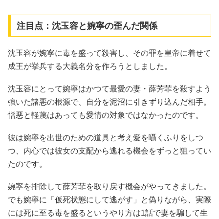
注目点：沈玉容と婉寧の歪んだ関係
沈玉容が婉寧に毒を盛って殺害し、その罪を皇帝に着せて
成王が挙兵する大義名分を作ろうとしました。
沈玉容にとって婉寧はかつて最愛の妻・薛芳菲を殺すよう
強いた諸悪の根源で、自分を泥沼に引きずり込んだ相手。
憎悪と軽蔑はあっても愛情の対象ではなかったのです。
彼は婉寧を出世のための道具と考え愛を囁くふりをしつ
つ、内心では彼女の支配から逃れる機会をずっと狙ってい
たのです。
婉寧を排除して薛芳菲を取り戻す機会がやってきました。
でも婉寧に「仮死状態にして逃がす」と偽りながら、実際
には死に至る毒を盛るというやり方は1話で妻を騙して生