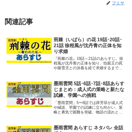
フミヤ
関連記事
荊棘（いばら）の花 19話･20話･
復讐劇
21話 徐程風が沈丹青の正体を知
り求婚
『荊棘の花』19話～21話のあらすじ。徐
程風が沈丹青の正体を知り、怡親王の罠
や羅雪児との決着を経て求婚するまでを
紹介。
墨雨雲間 5話･6話･7話･8話あらす
復讐劇
じまとめ：成人式の策略と新たな
試練、学園への挑戦
「墨雨雲間」5〜8話では薛芳菲が成人式
や縁談、学園での試練に立ち向かい、策
略と勇気で困難を突破。物語の流れと時
代背景、主要な登場人物の成長や絆をわ
かりやすく解説します。ドラマの見どこ
ろを総まとめ。
墨雨雲間 あらすじ ネタバレ 全話
復讐劇