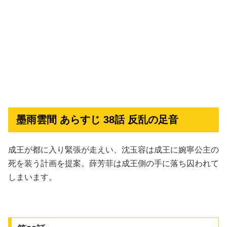
墨雨雲間 あらすじ 38話 反乱の足音
成王が都に入り緊張が走えい、沈玉容は成王に婉寧公主の
死を装う計画を提案。薛芳菲は成王側の手に落ち囚われて
しまいます。