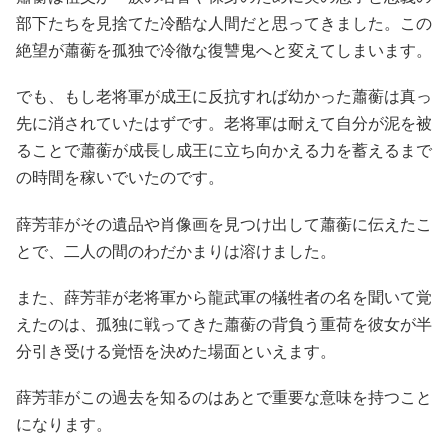
部下たちを見捨てた冷酷な人間だと思ってきました。この
絶望が蕭蘅を孤独で冷徹な復讐鬼へと変えてしまいます。
でも、もし老将軍が成王に反抗すれば幼かった蕭蘅は真っ
先に消されていたはずです。老将軍は耐えて自分が泥を被
ることで蕭蘅が成長し成王に立ち向かえる力を蓄えるまで
の時間を稼いでいたのです。
薛芳菲がその遺品や肖像画を見つけ出して蕭蘅に伝えたこ
とで、二人の間のわだかまりは溶けました。
また、薛芳菲が老将軍から龍武軍の犠牲者の名を聞いて覚
えたのは、孤独に戦ってきた蕭蘅の背負う重荷を彼女が半
分引き受ける覚悟を決めた場面といえます。
薛芳菲がこの過去を知るのはあとで重要な意味を持つこと
になります。