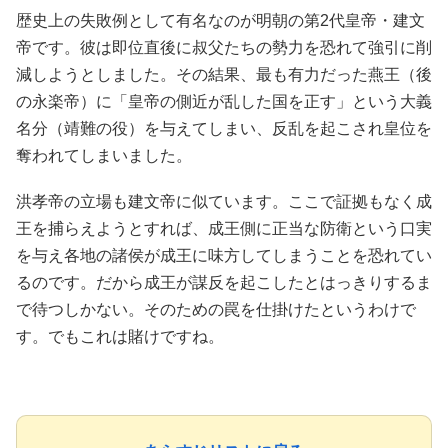
歴史上の失敗例として有名なのが明朝の第2代皇帝・建文
帝です。彼は即位直後に叔父たちの勢力を恐れて強引に削
減しようとしました。その結果、最も有力だった燕王（後
の永楽帝）に「皇帝の側近が乱した国を正す」という大義
名分（靖難の役）を与えてしまい、反乱を起こされ皇位を
奪われてしまいました。
洪孝帝の立場も建文帝に似ています。ここで証拠もなく成
王を捕らえようとすれば、成王側に正当な防衛という口実
を与え各地の諸侯が成王に味方してしまうことを恐れてい
るのです。だから成王が謀反を起こしたとはっきりするま
で待つしかない。そのための罠を仕掛けたというわけで
す。でもこれは賭けですね。