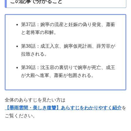
この記事で分かること
第37話：婉寧の流産と妊娠の偽り発覚、蕭蘅
と老将軍の和解。
第38話：成王入京、婉寧仮死計画、薛芳菲が
拉致される。
第39話：沈玉容の裏切りで婉寧が死亡、成王
が大殿へ進軍、蕭蘅が包囲される。
全体のあらすじを見たい方は
【墨雨雲間・美しき復讐】あらすじをわかりやすく紹介
を
ご覧ください。