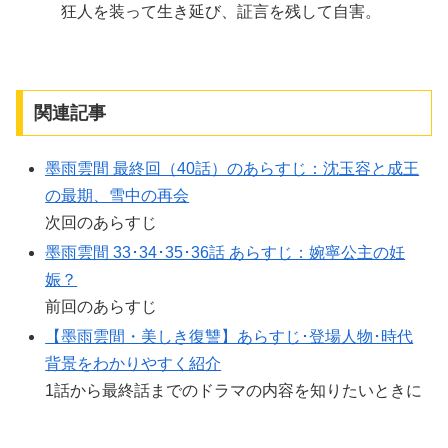
狂人を装って生き延び、証言を残して自害。
関連記事
墨雨雲間 最終回（40話）のあらすじ：沈玉容と成王
の最期、雪中の再会
次回のあらすじ
墨雨雲間 33･34･35･36話 あらすじ：婉寧公主の妊
娠？
前回のあらすじ
【墨雨雲間・美しき復讐】あらすじ･登場人物･時代
背景をわかりやすく紹介
1話から最終話までのドラマの内容を知りたいときに