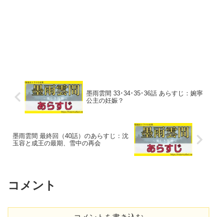
墨雨雲間 33･34･35･36話 あらすじ：婉寧
公主の妊娠？
墨雨雲間 最終回（40話）のあらすじ：沈
玉容と成王の最期、雪中の再会
コメント