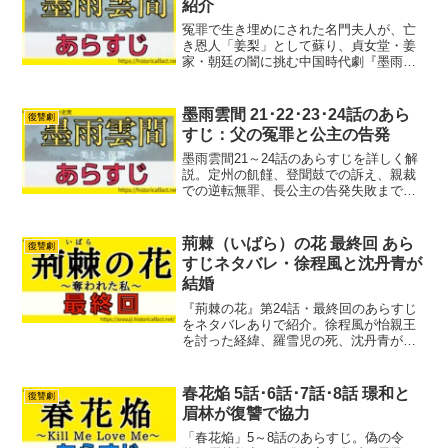
紹介
冤罪で生き埋めにされた名門夫人が、亡
き恩人「姜梨」として蘇り、貞女堂・姜
家・朝廷の闇に挑む中国時代劇『墨雨雲
間～美しき復讐～』。全40話のあらすじ
と人物相関、架空王朝・大燕の世界観や
貞女堂の背景までを分かりやすく解説し
墨雨雲間 21･22･23･24話のあら
復讐劇
ます。
すじ：父の冤罪と公主の告発
墨雨雲間21～24話のあらすじを詳しく解
説。定州の飢饉、登聞鼓での訴え、親裁
での逆転無罪、長公主の告発失敗まで、
薛芳菲の選択と物語の山場を分かりやす
くまとめます。
荊棘（いばら）の花 最終回 あら
復讐劇
すじネタバレ・徐程風と沈丹青が
結婚
『荊棘の花』第24話・最終回のあらすじ
をネタバレありで紹介。徐程風が怡親王
を討った経緯、羅雪児の死、沈丹青が羅
愛蓮の名に戻らなかった理由、二人の婚
礼とラストシーンを詳しく解説します。
春花焔 5話･6話･7話･8話 璟和と
復讐劇
眉林が復讐で協力
「春花焔」5～8話のあらすじ。偽の令