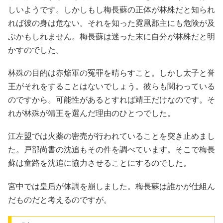
しいようです。しかしもし梅長蘇の正体が林殊だと知られ
れば彼の身は危ない。それを知った霓凰郡主にも危険が及
ぶかもしれません。梅長蘇は迷った末に自分が林殊だと明
かすのでした。
林殊の目的は赤焔軍の冤罪を晴らすこと。しかし太子と誉
王がそれをすることはないでしょう。彼らも関わっている
のですから。可能性があるとすれば靖王だけなのです。そ
れが林殊が靖王を選んだ理由のひとつでした。
江左盟では火薬の密売が行われていることを突き止めまし
た。戸部尚書の沈追もその件を調べています。そこで梅長
蘇は童路を沈追に協力させることにするのでした。
宮中では皇后が体調を崩しました。梅長蘇は誰かが仕組ん
だものだと考えるのですが。