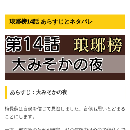
琅琊榜14話 あらすじとネタバレ
あらすじ：大みそかの夜
梅長蘇は言侯を信じて見逃しました。言侯も思いとどまる
ことにします。
一方、何文新の死刑が確定。父の何敬中は心労で寝込んで