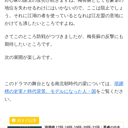
野心家の謝玉の攻勢が続きますね。梅長蘇としても蒙摯の
地位を失わせるわけにはいかないので。ここは阻止でしょ
う。それに江湖の者を使っているとなれば江左盟の意地に
かけても潰したいところですよね。
さてこのところ防戦がつづきましたが、梅長蘇の反撃にも
期待したいところです。
次の展開が楽しみです。
このドラマの舞台となる南北朝時代の梁については、
琅琊
榜の史実と時代背景。モデルになった人・国
をご覧くださ
い。
琅琊榜 17話･18話･19話･20話･21話：景睿の出生