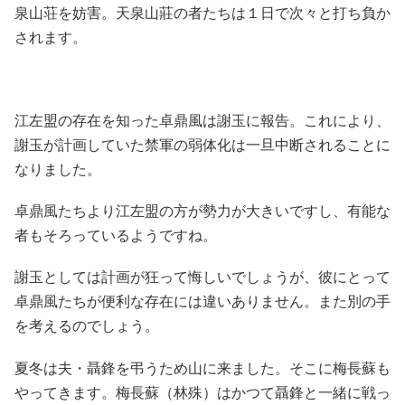
泉山荘を妨害。天泉山莊の者たちは１日で次々と打ち負か
されます。
江左盟の存在を知った卓鼎風は謝玉に報告。これにより、
謝玉が計画していた禁軍の弱体化は一旦中断されることに
なりました。
卓鼎風たちより江左盟の方が勢力が大きいですし、有能な
者もそろっているようですね。
謝玉としては計画が狂って悔しいでしょうが、彼にとって
卓鼎風たちが便利な存在には違いありません。また別の手
を考えるのでしょう。
夏冬は夫・聶鋒を弔うため山に来ました。そこに梅長蘇も
やってきます。梅長蘇（林殊）はかつて聶鋒と一緒に戦っ