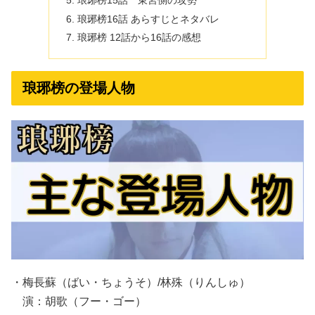
琅琊榜16話 あらすじとネタバレ
琅琊榜 12話から16話の感想
琅琊榜の登場人物
・梅長蘇（ばい・ちょうそ）/林殊（りんしゅ）
演：胡歌（フー・ゴー）