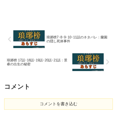
琅琊榜7･8･9･10･11話のネタバレ：蘭園
の隠し死体事件
琅琊榜 17話･18話･19話･20話･21話：景
睿の出生の秘密
コメント
コメントを書き込む