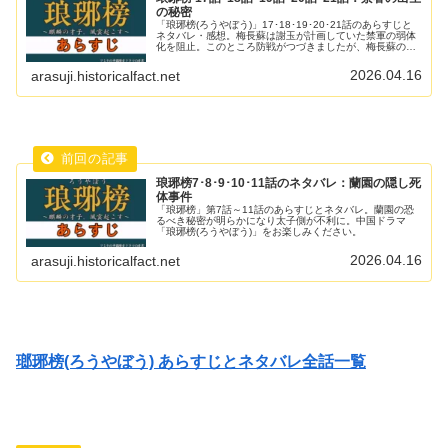
の秘密
「琅琊榜(ろうやぼう)」17･18･19･20･21話のあらすじと
ネタバレ・感想。梅長蘇は謝玉が計画していた禁軍の弱体
化を阻止。このところ防戦がつづきましたが、梅長蘇の反
撃にも期待したいところです。琅琊榜(ろうやぼう)をお楽
しみください。
2026.04.16
arasuji.historicalfact.net
琅琊榜7･8･9･10･11話のネタバレ：蘭園の隠し死
体事件
「琅琊榜」第7話～11話のあらすじとネタバレ。蘭園の恐
るべき秘密が明らかになり太子側が不利に。中国ドラマ
「琅琊榜(ろうやぼう)」をお楽しみください。
2026.04.16
arasuji.historicalfact.net
瑯琊榜(ろうやぼう) あらすじとネタバレ全話一覧