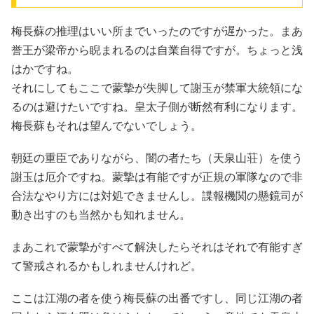
梅長蘇の推理はいい所までいったのですが遅かった。まあ
誉王が梁帝から睨まれるのは自業自得ですが。ちょっと浅
はかですね。
それにしてもここで蒙摯が失脚して謝玉が禁軍大統領にな
るのは避けたいですね。皇太子側が断然有利になります。
梅長蘇もそれは望んでないでしょう。
朝廷の重臣でありながら、闇の者たち（天泉山荘）を使う
謝玉は厄介ですね。蒙摯は有能ですが正規の軍隊なので非
合法なやり方には対処できませんし。諜報機関の懸鏡司が
動き出すのも当然かも知れません。
まあこれで蒙摯がすべて解決したらそれはそれで有能すぎ
て警戒されるかもしれませんけれど。
ここは江湖の者を使う梅長蘇の出番ですし、同じ江湖の者