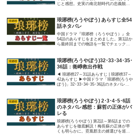
じと感想。史実の南北朝時代の忠義観と
の関連も解説。
琅琊榜(ろうやぼう) あらすじ全54
琅琊榜
話ネタバレ
中国ドラマ『琅琊榜（ろうやぼう）』全
54話のあらすじをまとめました。第1話か
ら最終回までの物語を一覧でチェックで
き、キャストや見どころも解説していま
す。
琅琊榜(ろうやぼう)32･33･34･35･
琅琊榜
36話：衛崢救出作戦
◀ 琅琊榜27～31話あらすじ | 琅琊榜37～
42あらすじ ▶中国ドラマ「琅琊榜(ろうや
ぼう)」32･33･34･35･36話のネタバレ・
感想を紹介します。前回までで謝玉が失
脚、太子が自滅。誉王と太子の戦いは誉
王が勝ったとみていいでしょう...
琅琊榜(ろうやぼう) 2･3･4･5･6話
琅琊榜
のネタバレ感想：蘇哲の正体がバ
レる
琅琊榜(ろうやぼう) 第2話～第6話までの
あらすじを徹底解説！梅長蘇の正体が早
くも明らかに。霓凰郡主の婿選びを巡る
陰謀、靖王と梅長蘇の関係の変化などを