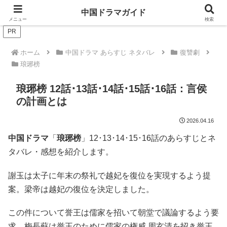
ドラマは歴史を知るともっと面白い！
中国ドラマガイド
メニュー
検索
PR
ホーム
中国ドラマ あらすじ ネタバレ
復讐劇
琅琊榜
琅琊榜 12話･13話･14話･15話･16話：言侯
の計画とは
2026.04.16
中国ドラマ
「
琅琊榜
」12･13･14･15･16話のあらすじとネ
タバレ・感想を紹介します。
謝玉は太子に年末の祭礼で越妃を復位を実現するよう提
案。梁帝は越妃の復位を決定しました。
この件について誉王は儒家を招いて朝堂で議論するよう要
求。梅長蘇は誉王のために儒家の権威 周玄清を招き誉王