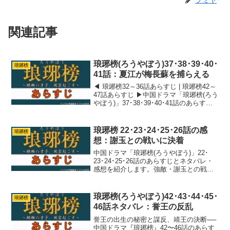
関連記事
琅琊榜(ろうやぼう)37･38･39･40･
琅琊榜
41話：夏江が梅長蘇を捕らえる
◀ 琅琊榜32～36話あらすじ | 琅琊榜42～
47話あらすじ ▶中国ドラマ「琅琊榜(ろう
やぼう)」37･38･39･40･41話のあらすじ
とネタバレ・感想を紹介します。梅長蘇
が寝込んでいる間に追い詰められ。梅長
蘇と靖王の間に溝ができてしま...
琅琊榜 22･23･24･25･26話の感
琅琊榜
想：謝玉との戦いに決着
中国ドラマ「琅琊榜(ろうやぼう)」22･
23･24･25･26話のあらすじとネタバレ・
感想を紹介します。強敵・謝玉との戦い
もついに決着
琅琊榜(ろうやぼう)42･43･44･45･
琅琊榜
46話ネタバレ：誉王の反乱
誉王の出生の秘密と謀反、靖王の決断──
中国ドラマ『琅琊榜』42〜46話のあらす