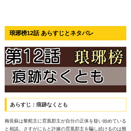
琅琊榜12話 あらすじとネタバレ
あらすじ：痕跡なくとも
梅長蘇は黎舵主に霓凰郡主が自分の正体を疑い始めている
と相談。さすがにもと許嫁の霓凰郡主を騙し続けるのは難