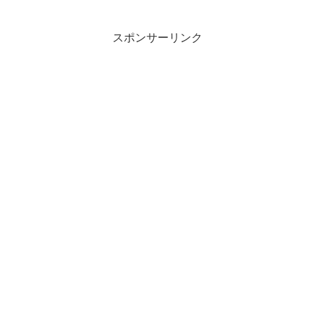
詳しく紹介。ネタバレありなので、未視
聴の方はご注意を！
スポンサーリンク