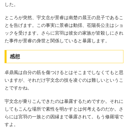
した。
ところが突然、宇文念が景睿は南楚の晨王の息子であるこ
とを告げます。この事実に景睿は動揺、莅陽長公主はショ
ックを受けます。さらに宮羽は彼女の家族が皆殺しにされ
た事件が景睿の身世と関係していると暴露します。
感想
卓鼎風は自分の筋を傷つけるとはそこまでしなくてもと思
いますが、それだけ宇文念の技を凌ぐのは難しいというこ
とですかね。
宇文念が乗りこんできたのは暴露するためですか。それに
してもこんな場所で素性を明かすとは何考えるのだか。さ
らには宮羽の一族との因縁まで暴露されて。もう修羅場で
すよ。