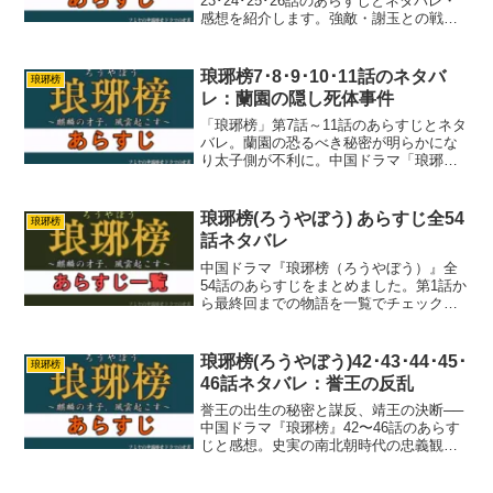
23･24･25･26話のあらすじとネタバレ・
感想を紹介します。強敵・謝玉との戦い
もついに決着
琅琊榜7･8･9･10･11話のネタバ
琅琊榜
レ：蘭園の隠し死体事件
「琅琊榜」第7話～11話のあらすじとネタ
バレ。蘭園の恐るべき秘密が明らかにな
り太子側が不利に。中国ドラマ「琅琊榜
(ろうやぼう)」をお楽しみください。
琅琊榜(ろうやぼう) あらすじ全54
琅琊榜
話ネタバレ
中国ドラマ『琅琊榜（ろうやぼう）』全
54話のあらすじをまとめました。第1話か
ら最終回までの物語を一覧でチェックで
き、キャストや見どころも解説していま
す。
琅琊榜(ろうやぼう)42･43･44･45･
琅琊榜
46話ネタバレ：誉王の反乱
誉王の出生の秘密と謀反、靖王の決断──
中国ドラマ『琅琊榜』42〜46話のあらす
じと感想。史実の南北朝時代の忠義観と
の関連も解説。