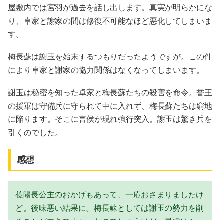
屋敷内では宮羽が過去を話し出します。真実が明らかにな
り、卓家と謝家の間は修復不可能なほど悪化してしまいま
す。
梅長蘇は謝玉を始末するつもりだったようですが。この件
により卓家と謝家の協力関係はなくなってしまいます。
謝玉は秘密を知った卓家と梅長蘇たちの殺害を命令。誉王
の援軍は守備兵に守られて中に入れず、梅長蘇たちは窮地
に陥ります。そこに言侯が現れ強行突入。謝玉は驚き兵を
引くのでした。
感想
莅陽長公主のおかげもあって、一応おさまりましたけ
ど。後味悪い結果に。梅長蘇としては謝玉の勢力を削