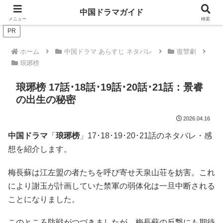
ドラマは歴史を知るともっと面白い！
中国ドラマガイド
メニュー
検索
PR
ホーム
中国ドラマ あらすじ ネタバレ
復讐劇
琅琊榜
琅琊榜 17話･18話･19話･20話･21話：景睿
の出生の秘密
2026.04.16
中国ドラマ
「
琅琊榜
」17･18･19･20･21話のネタバレ・感
想を紹介します。
梅長蘇は江左盟の者たちを呼び寄せ天泉山荘を妨害。これ
により謝玉が計画していた禁軍の弱体化は一旦中断される
ことになりました。
このところ防戦がつづきましたが、梅長蘇の反撃にも期待