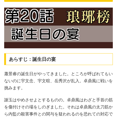
あらすじ：誕生日の宴
蕭景睿の誕生日がやってきました。ところが呼ばれてもい
ないのに宇文念、宇文暄、岳秀沢が乱入。卓鼎風に戦いを
挑みます。
謝玉はやめさせよとするものの。卓鼎風はわざと手首の筋
を傷付けその場をしのぎました。それは卓鼎風の太刀筋か
ら内監の殺害事件との関与を疑われるのを恐れての対応で