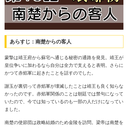
あらすじ：南楚からの客人
蒙摯は靖王府から蘇宅へ通じる秘密の通路を発見。靖王が
皇位争いに加わるなら自分は全力で支えると表明。さらに
かつて赤焰軍に起きたことを話すのでした。
謝玉が裏切って赤焰軍が壊滅したことは靖王も良く知らな
かったのです。赤焰軍関係のことは朝廷では禁句になって
いたので、今では知っているのも一部の人だけになってい
ました。
南楚の使節団は政略結婚のため金陵を訪問。梁帝は南楚を