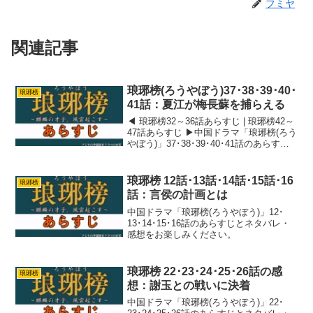
フミヤ
関連記事
琅琊榜(ろうやぼう)37･38･39･40･
琅琊榜
41話：夏江が梅長蘇を捕らえる
◀ 琅琊榜32～36話あらすじ | 琅琊榜42～
47話あらすじ ▶中国ドラマ「琅琊榜(ろう
やぼう)」37･38･39･40･41話のあらすじ
とネタバレ・感想を紹介します。梅長蘇
が寝込んでいる間に追い詰められ。梅長
蘇と靖王の間に溝ができてしま...
琅琊榜 12話･13話･14話･15話･16
琅琊榜
話：言侯の計画とは
中国ドラマ「琅琊榜(ろうやぼう)」12･
13･14･15･16話のあらすじとネタバレ・
感想をお楽しみください。
琅琊榜 22･23･24･25･26話の感
琅琊榜
想：謝玉との戦いに決着
中国ドラマ「琅琊榜(ろうやぼう)」22･