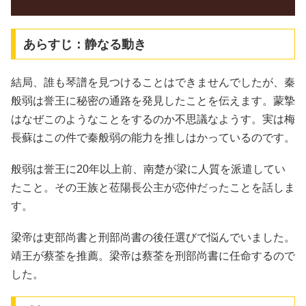
あらすじ：静なる動き
結局、誰も琴譜を見つけることはできませんでしたが、秦
般弱は誉王に秘密の通路を発見したことを伝えます。蒙摯
はなぜこのようなことをするのか不思議なようす。実は梅
長蘇はこの件で秦般弱の能力を推しはかっているのです。
般弱は誉王に20年以上前、南楚が梁に人質を派遣してい
たこと。その王族と莅陽長公主が恋仲だったことを話しま
す。
梁帝は吏部尚書と刑部尚書の後任選びで悩んでいました。
靖王が蔡荃を推薦。梁帝は蔡荃を刑部尚書に任命するので
した。