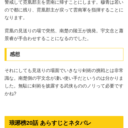
警戒して霓凰郡主を雲南に帰すことにします。穆青は若い
ので都に残り、霓凰郡主が戻って雲南軍を指揮することに
なります。
霓凰の見送りの場で突然、南楚の陵王が挑発。宇文念と蕭
景睿が手合わせすることになるのでした。
感想
それにしても見送りの場面でいきなり剣術の挑戦とは非常
識な。南楚側の宇文念が凄い使い手だというのは分かりま
した。無駄に剣術を披露する武侠もののノリって必要です
かね?
琅琊榜20話 あらすじとネタバレ