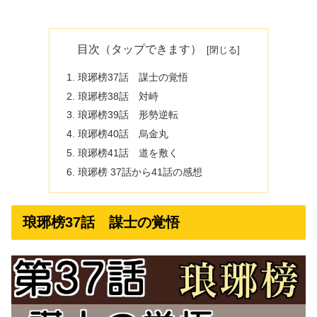
目次（タップできます）
琅琊榜37話 謀士の覚悟
琅琊榜38話 対峙
琅琊榜39話 形勢逆転
琅琊榜40話 烏金丸
琅琊榜41話 道を敷く
琅琊榜 37話から41話の感想
琅琊榜37話 謀士の覚悟