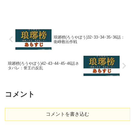
琅琊榜(ろうやぼう)32･33･34･35･36話：
衛崢救出作戦
琅琊榜(ろうやぼう)42･43･44･45･46話ネ
タバレ：誉王の反乱
コメント
コメントを書き込む