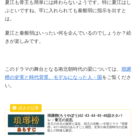
夏江も誉王も簡単には終わらないようです。特に夏江はし
ぶといですね。牢に入れられても秦般弱に指示を出すと
は。
夏江と秦般弱はいったい何を企んでいるのでしょうか？続
きが楽しみです。
このドラマの舞台となる南北朝時代の梁については、
琅琊
榜の史実と時代背景。モデルになった人・国
をご覧くださ
い。
琅琊榜(ろうやぼう)42･43･44･45･46話ネタバ
レ：誉王の反乱
誉王の出生の秘密と謀反、靖王の決断──中国ドラマ『琅琊
榜』42〜46話のあらすじと感想。史実の南北朝時代の忠義
観との関連も解説。