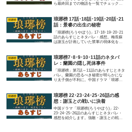
ら最終回までの物語を一覧でチェックで
き、キャストや見どころも解説していま
す。
琅琊榜 17話･18話･19話･20話･21
琅琊榜
話：景睿の出生の秘密
「琅琊榜(ろうやぼう)」17･18･19･20･21
話のあらすじとネタバレ・感想。梅長蘇
は謝玉が計画していた禁軍の弱体化を阻
止。このところ防戦がつづきましたが、
梅長蘇の反撃にも期待したいところで
す。琅琊榜(ろうやぼう)をお楽しみくださ
琅琊榜7･8･9･10･11話のネタバ
琅琊榜
い。
レ：蘭園の隠し死体事件
「琅琊榜」第7話～11話のあらすじとネタ
バレ。蘭園の恐るべき秘密が明らかにな
り太子側が不利に。中国ドラマ「琅琊榜
(ろうやぼう)」をお楽しみください。
琅琊榜 22･23･24･25･26話の感
琅琊榜
想：謝玉との戦いに決着
中国ドラマ「琅琊榜(ろうやぼう)」22･
23･24･25･26話のあらすじとネタバレ・
感想を紹介します。強敵・謝玉との戦い
もついに決着