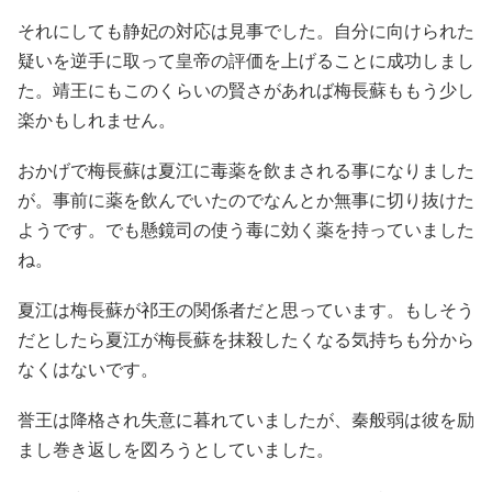
それにしても静妃の対応は見事でした。自分に向けられた
疑いを逆手に取って皇帝の評価を上げることに成功しまし
た。靖王にもこのくらいの賢さがあれば梅長蘇ももう少し
楽かもしれません。
おかげで梅長蘇は夏江に毒薬を飲まされる事になりました
が。事前に薬を飲んでいたのでなんとか無事に切り抜けた
ようです。でも懸鏡司の使う毒に効く薬を持っていました
ね。
夏江は梅長蘇が祁王の関係者だと思っています。もしそう
だとしたら夏江が梅長蘇を抹殺したくなる気持ちも分から
なくはないです。
誉王は降格され失意に暮れていましたが、秦般弱は彼を励
まし巻き返しを図ろうとしていました。