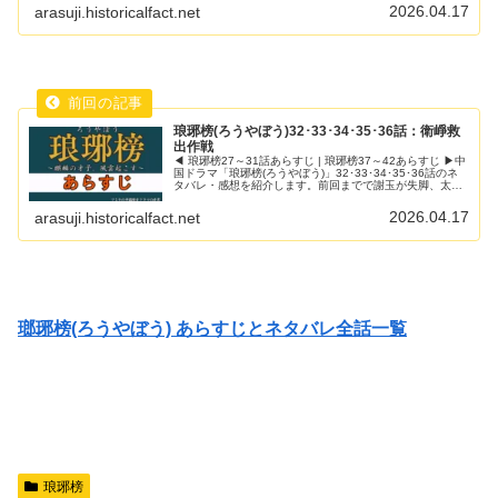
2026.04.17
arasuji.historicalfact.net
琅琊榜(ろうやぼう)32･33･34･35･36話：衛崢救
出作戦
◀ 琅琊榜27～31話あらすじ | 琅琊榜37～42あらすじ ▶中
国ドラマ「琅琊榜(ろうやぼう)」32･33･34･35･36話のネ
タバレ・感想を紹介します。前回までで謝玉が失脚、太子
が自滅。誉王と太子の戦いは誉王が勝ったとみていいでし
ょう...
2026.04.17
arasuji.historicalfact.net
瑯琊榜(ろうやぼう) あらすじとネタバレ全話一覧
琅琊榜