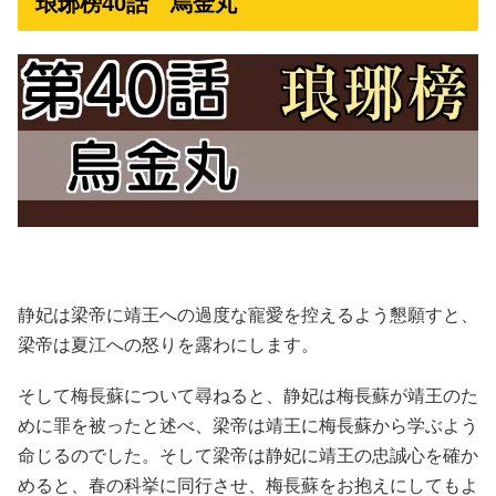
琅琊榜40話 烏金丸
静妃は梁帝に靖王への過度な寵愛を控えるよう懇願すと、
梁帝は夏江への怒りを露わにします。
そして梅長蘇について尋ねると、静妃は梅長蘇が靖王のた
めに罪を被ったと述べ、梁帝は靖王に梅長蘇から学ぶよう
命じるのでした。そして梁帝は静妃に靖王の忠誠心を確か
めると、春の科挙に同行させ、梅長蘇をお抱えにしてもよ