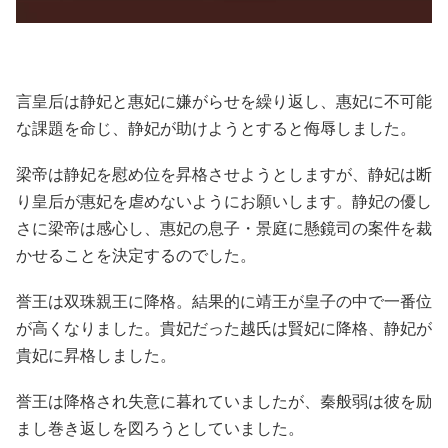
言皇后は静妃と惠妃に嫌がらせを繰り返し、惠妃に不可能
な課題を命じ、静妃が助けようとすると侮辱しました。
梁帝は静妃を慰め位を昇格させようとしますが、静妃は断
り皇后が惠妃を虐めないようにお願いします。静妃の優し
さに梁帝は感心し、惠妃の息子・景庭に懸鏡司の案件を裁
かせることを決定するのでした。
誉王は双珠親王に降格。結果的に靖王が皇子の中で一番位
が高くなりました。貴妃だった越氏は賢妃に降格、静妃が
貴妃に昇格しました。
誉王は降格され失意に暮れていましたが、秦般弱は彼を励
まし巻き返しを図ろうとしていました。