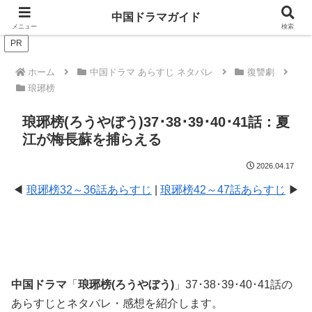
ドラマは歴史を知るともっと面白い！
中国ドラマガイド
メニュー
検索
PR
ホーム
中国ドラマ あらすじ ネタバレ
復讐劇
琅琊榜
琅琊榜(ろうやぼう)37･38･39･40･41話：夏
江が梅長蘇を捕らえる
2026.04.17
◀
琅琊榜32～36話あらすじ
|
琅琊榜42～47話あらすじ
▶
中国ドラマ
「
琅琊榜(ろうやぼう)
」37･38･39･40･41話の
あらすじとネタバレ・感想を紹介します。