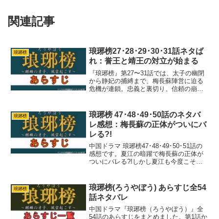
関連記事
琅琊榜27･28･29･30･31話ネタば
琅琊榜
れ：誉王と靖王の対立が始まる
『琅琊榜』第27〜31話では、太子の幽閉
から静妃の捕縛まで、梅長蘇陣営に迫る
危機が連鎖。忠義と裏切り、信頼の崩壊
が交錯する重厚な展開を解説します。
琅琊榜 47･48･49･50話のネタバ
琅琊榜
レ感想：梅長蘇の正体がついにバ
レる?!
中国ドラマ 琅琊榜47･48･49･50･51話の
感想です。夏江の暗躍で梅長蘇の正体が
ついにバレる?!しかし夏江も今度こそ失
脚。
琅琊榜(ろうやぼう) あらすじ全54
琅琊榜
話ネタバレ
中国ドラマ『琅琊榜（ろうやぼう）』全
54話のあらすじをまとめました。第1話か