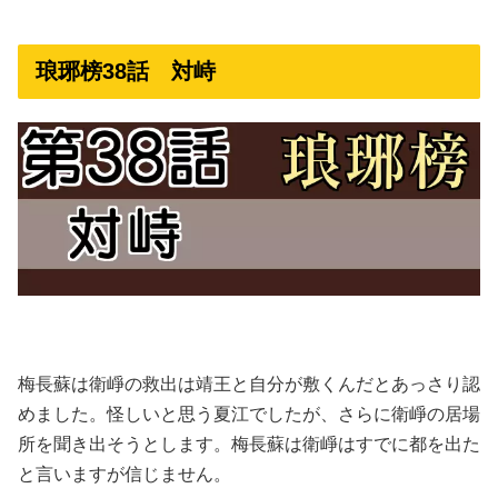
琅琊榜38話 対峙
梅長蘇は衛崢の救出は靖王と自分が敷くんだとあっさり認
めました。怪しいと思う夏江でしたが、さらに衛崢の居場
所を聞き出そうとします。梅長蘇は衛崢はすでに都を出た
と言いますが信じません。