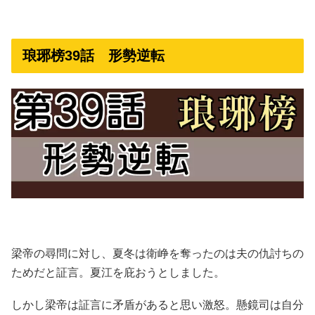
琅琊榜39話 形勢逆転
梁帝の尋問に対し、夏冬は衛峥を奪ったのは夫の仇討ちの
ためだと証言。夏江を庇おうとしました。
しかし梁帝は証言に矛盾があると思い激怒。懸鏡司は自分