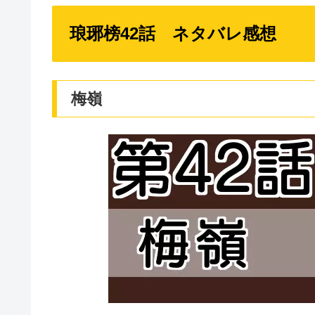
琅琊榜42話 ネタバレ感想
梅嶺