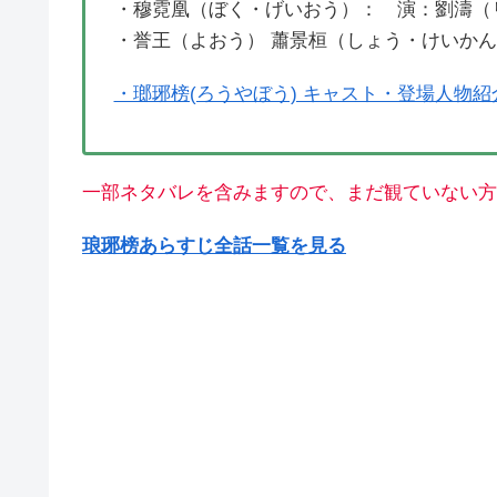
・穆霓凰（ぼく・げいおう）： 演：劉濤（
・誉王（よおう） 蕭景桓（しょう・けいか
・瑯琊榜(ろうやぼう) キャスト・登場人物紹
一部ネタバレを含みますので、まだ観ていない方
琅琊榜あらすじ全話一覧を見る