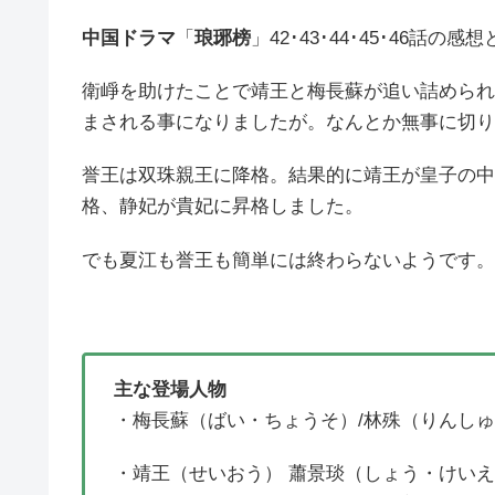
中国ドラマ
「
琅琊榜
」42･43･44･45･46話
衛崢を助けたことで靖王と梅長蘇が追い詰められ
まされる事になりましたが。なんとか無事に切り
誉王は双珠親王に降格。結果的に靖王が皇子の中
格、静妃が貴妃に昇格しました。
でも夏江も誉王も簡単には終わらないようです。
主な登場人物
・梅長蘇（ばい・ちょうそ）/林殊（りんし
・靖王（せいおう） 蕭景琰（しょう・けい