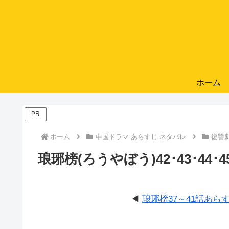
ホーム
PR
ホーム
中国ドラマ あらすじ ネタバレ
復讐
琅琊榜(ろうやぼう)42･43･44
◀
琅琊榜37～41話あら