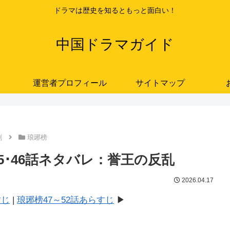
ドラマは歴史を知るともっと面白い！
中国ドラマガイド
運営者プロフィール
サイトマップ
劇
琅琊榜
･45･46話ネタバレ：誉王の反乱
2026.04.17
すじ
|
琅琊榜47～52話あらすじ
▶