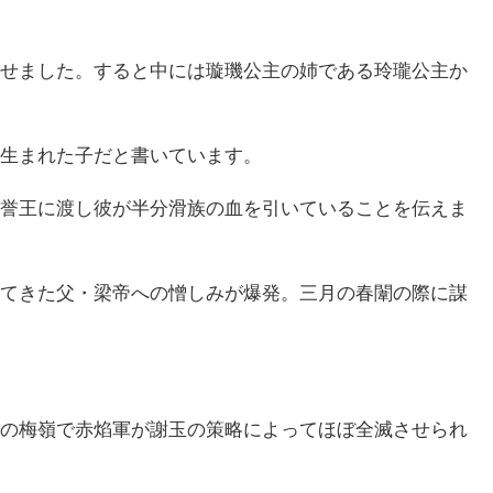
せました。すると中には璇璣公主の姉である玲瓏公主か
生まれた子だと書いています。
誉王に渡し彼が半分滑族の血を引いていることを伝えま
てきた父・梁帝への憎しみが爆発。三月の春闈の際に謀
の梅嶺で赤焰軍が謝玉の策略によってほぼ全滅させられ