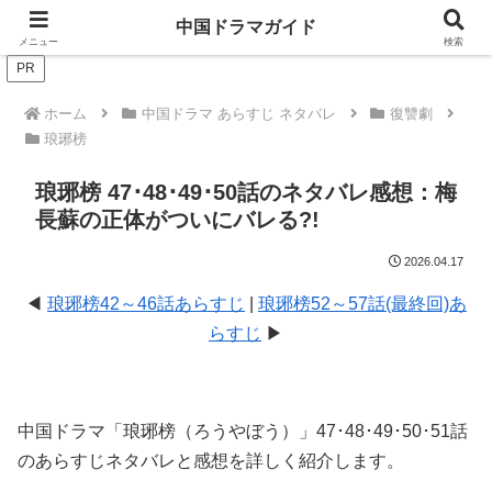
ドラマは歴史を知るともっと面白い！
中国ドラマガイド
メニュー
検索
PR
ホーム
中国ドラマ あらすじ ネタバレ
復讐劇
琅琊榜
琅琊榜 47･48･49･50話のネタバレ感想：梅
長蘇の正体がついにバレる?!
2026.04.17
◀
琅琊榜42～46話あらすじ
|
琅琊榜52～57話(最終回)あ
らすじ
▶
中国ドラマ「琅琊榜（ろうやぼう）」47･48･49･50･51話
のあらすじネタバレと感想を詳しく紹介します。