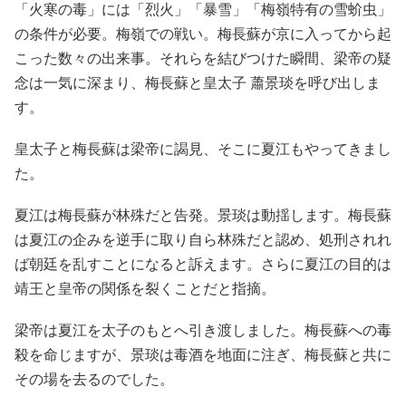
「火寒の毒」には「烈火」「暴雪」「梅嶺特有の雪蚧虫」
の条件が必要。梅嶺での戦い。梅長蘇が京に入ってから起
こった数々の出来事。それらを結びつけた瞬間、梁帝の疑
念は一気に深まり、梅長蘇と皇太子 蕭景琰を呼び出しま
す。
皇太子と梅長蘇は梁帝に謁見、そこに夏江もやってきまし
た。
夏江は梅長蘇が林殊だと告発。景琰は動揺します。梅長蘇
は夏江の企みを逆手に取り自ら林殊だと認め、処刑されれ
ば朝廷を乱すことになると訴えます。さらに夏江の目的は
靖王と皇帝の関係を裂くことだと指摘。
梁帝は夏江を太子のもとへ引き渡しました。梅長蘇への毒
殺を命じますが、景琰は毒酒を地面に注ぎ、梅長蘇と共に
その場を去るのでした。