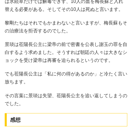
は氷続草だけでは解毒できず、10人の血を梅長蘇と入れ
替える必要がある。そしてその10人は死ぬと言います。
黎剛たちはそれでもかまわないと言いますが、梅長蘇もそ
の治療法を拒否するのでした。
景琰は莅陽長公主に梁帝の前で密書を公表し謝玉の罪を自
白するよう求めました。そうすれば朝廷の人々は大きなシ
ョックを受け梁帝は再審を迫られるというのです。
でも莅陽長公主は「私に何の得があるのか」と冷たく言い
放ちます。
その言葉に景琰は失望、莅陽長公主を追い返してしまうの
でした。
感想