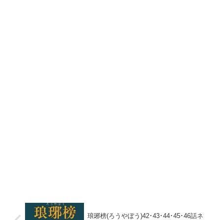
琅琊榜(ろうやぼう)42･43･44･45･46話ネ