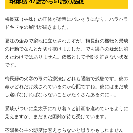
琅琊榜 47話から51話の感想
梅長蘇（林殊）の正体が梁帝にバレそうになり、ハラハラ
ドキドキの展開が続きました。
夏江の企みで窮地に立たされますが、梅長蘇の機転と景琰
の行動でなんとか切り抜けまました。でも梁帝の疑念は消
えたわけではありません。依然として予断を許さない状況
です。
梅長蘇の火寒の毒の治療法はどれも過酷で残酷です。彼の
命がどれだけ残されているのか心配ですね。彼にはまだ成
し遂げなければならないことがたくさんあるのに…。
景琰がついに皇太子になり着々と計画を進めているように
見えますが、まだまだ困難が待ち受けています。
莅陽長公主の態度は煮えきらないと思うかもしれません