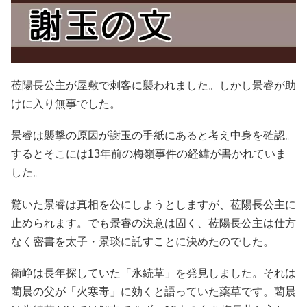
莅陽長公主が屋敷で刺客に襲われました。しかし景睿が助
けに入り無事でした。
景睿は襲撃の原因が謝玉の手紙にあると考え中身を確認。
するとそこには13年前の梅嶺事件の経緯が書かれていま
した。
驚いた景睿は真相を公にしようとしますが、莅陽長公主に
止められます。でも景睿の決意は固く、莅陽長公主は仕方
なく密書を太子・景琰に託すことに決めたのでした。
衛峥は長年探していた「氷続草」を発見しました。それは
藺晨の父が「火寒毒」に効くと語っていた薬草です。藺晨