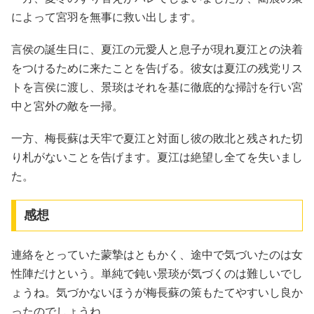
によって宮羽を無事に救い出します。
言侯の誕生日に、夏江の元愛人と息子が現れ夏江との決着
をつけるために来たことを告げる。彼女は夏江の残党リス
トを言侯に渡し、景琰はそれを基に徹底的な掃討を行い宮
中と宮外の敵を一掃。
一方、梅長蘇は天牢で夏江と対面し彼の敗北と残された切
り札がないことを告げます。夏江は絶望し全てを失いまし
た。
感想
連絡をとっていた蒙摯はともかく、途中で気づいたのは女
性陣だけという。単純で鈍い景琰が気づくのは難しいでし
ょうね。気づかないほうが梅長蘇の策もたてやすいし良か
ったのでしょうね。