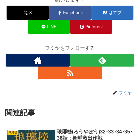
X
Facebook
はてブ
LINE
Pinterest
フミヤをフォローする
フミヤ
関連記事
琅琊榜(ろうやぼう)32･33･34･35･
琅琊榜
36話：衛崢救出作戦