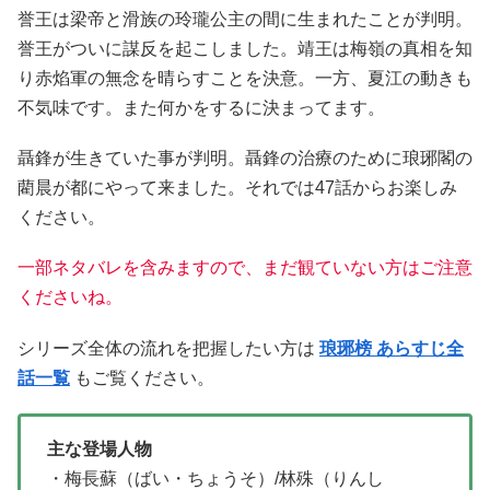
誉王は梁帝と滑族の玲瓏公主の間に生まれたことが判明。
誉王がついに謀反を起こしました。靖王は梅嶺の真相を知
り赤焰軍の無念を晴らすことを決意。一方、夏江の動きも
不気味です。また何かをするに決まってます。
聶鋒が生きていた事が判明。聶鋒の治療のために琅琊閣の
藺晨が都にやって来ました。それでは47話からお楽しみ
ください。
一部ネタバレを含みますので、まだ観ていない方はご注意
くださいね。
シリーズ全体の流れを把握したい方は
琅琊榜 あらすじ全
話一覧
もご覧ください。
主な登場人物
・梅長蘇（ばい・ちょうそ）/林殊（りんし