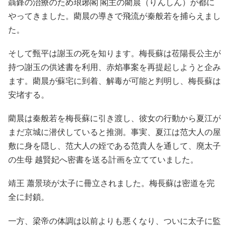
聶鋒の治療のため琅琊閣 閣主の藺晨（りんしん）が都に
やってきました。藺晨の導きで飛流が秦般若を捕らえまし
た。
そして甄平は謝玉の死を知ります。梅長蘇は莅陽長公主が
持つ謝玉の供述書を利用、赤焰事案を再提起しようと企み
ます。藺晨が蘇宅に到着、解毒が可能と判明し、梅長蘇は
安堵する。
藺晨は秦般若を梅長蘇に引き渡し、彼女の行動から夏江が
まだ京城に潜伏していると推測。事実、夏江は范大人の屋
敷に身を隠し、范大人の姪である范貴人を通して、廃太子
の生母 越賢妃へ密書を送る計画を立てていました。
靖王 蕭景琰が太子に冊立されました。梅長蘇は密道を完
全に封鎖。
一方、梁帝の体調は以前よりも悪くなり、ついに太子に監