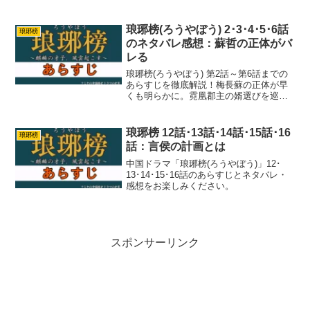
が交錯する重厚な展開を解説します。
琅琊榜(ろうやぼう) 2･3･4･5･6話
琅琊榜
のネタバレ感想：蘇哲の正体がバ
レる
琅琊榜(ろうやぼう) 第2話～第6話までの
あらすじを徹底解説！梅長蘇の正体が早
くも明らかに。霓凰郡主の婿選びを巡る
陰謀、靖王と梅長蘇の関係の変化などを
詳しく紹介。ネタバレありなので、未視
聴の方はご注意を！
琅琊榜 12話･13話･14話･15話･16
琅琊榜
話：言侯の計画とは
中国ドラマ「琅琊榜(ろうやぼう)」12･
13･14･15･16話のあらすじとネタバレ・
感想をお楽しみください。
スポンサーリンク