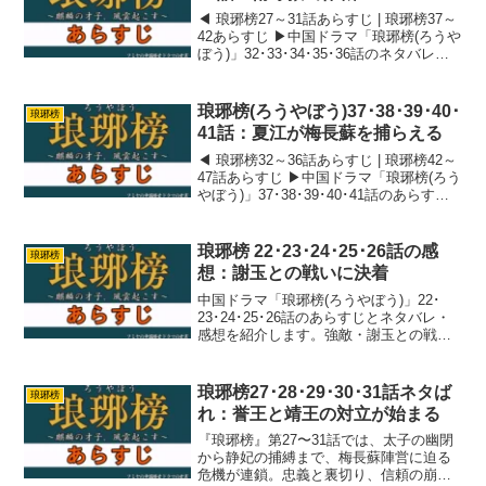
◀ 琅琊榜27～31話あらすじ | 琅琊榜37～
42あらすじ ▶中国ドラマ「琅琊榜(ろうや
ぼう)」32･33･34･35･36話のネタバレ・
感想を紹介します。前回までで謝玉が失
脚、太子が自滅。誉王と太子の戦いは誉
王が勝ったとみていいでしょう...
琅琊榜(ろうやぼう)37･38･39･40･
琅琊榜
41話：夏江が梅長蘇を捕らえる
◀ 琅琊榜32～36話あらすじ | 琅琊榜42～
47話あらすじ ▶中国ドラマ「琅琊榜(ろう
やぼう)」37･38･39･40･41話のあらすじ
とネタバレ・感想を紹介します。梅長蘇
が寝込んでいる間に追い詰められ。梅長
蘇と靖王の間に溝ができてしま...
琅琊榜 22･23･24･25･26話の感
琅琊榜
想：謝玉との戦いに決着
中国ドラマ「琅琊榜(ろうやぼう)」22･
23･24･25･26話のあらすじとネタバレ・
感想を紹介します。強敵・謝玉との戦い
もついに決着
琅琊榜27･28･29･30･31話ネタば
琅琊榜
れ：誉王と靖王の対立が始まる
『琅琊榜』第27〜31話では、太子の幽閉
から静妃の捕縛まで、梅長蘇陣営に迫る
危機が連鎖。忠義と裏切り、信頼の崩壊