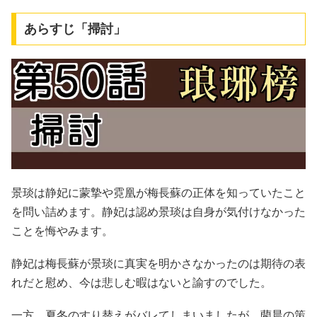
あらすじ「掃討」
景琰は静妃に蒙摯や霓凰が梅長蘇の正体を知っていたこと
を問い詰めます。静妃は認め景琰は自身が気付けなかった
ことを悔やみます。
静妃は梅長蘇が景琰に真実を明かさなかったのは期待の表
れだと慰め、今は悲しむ暇はないと諭すのでした。
一方、夏冬のすり替えがバレてしまいましたが、藺晨の策