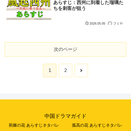
あらすじ：西州に到着した瑠璃た
ちを刺客が狙う
フミヤ
2026.05.05
次のページ
次
1
2
へ
中国ドラマガイド
荊棘の花 あらすじネタバレ
孤高の花 あらすじネタバレ