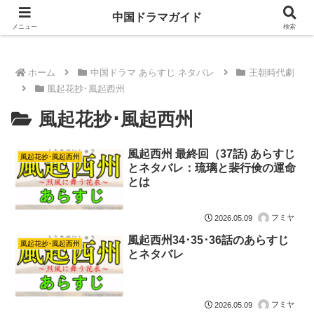
ドラマは歴史を知るともっと面白い！
中国ドラマガイド
メニュー
検索
ホーム
中国ドラマ あらすじ ネタバレ
王朝時代劇
風起花抄･風起西州
風起花抄･風起西州
風起西州 最終回（37話) あらすじ
風起花抄･風起西州
とネタバレ：琉璃と裴行倹の運命
とは
フミヤ
2026.05.09
風起西州34･35･36話のあらすじ
風起花抄･風起西州
とネタバレ
フミヤ
2026.05.09