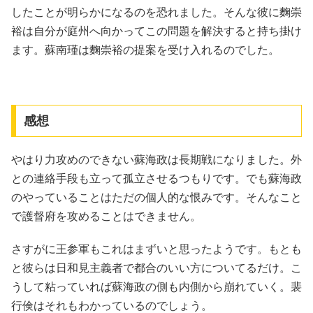
したことが明らかになるのを恐れました。そんな彼に麴崇
裕は自分が庭州へ向かってこの問題を解決すると持ち掛け
ます。蘇南瑾は麴崇裕の提案を受け入れるのでした。
感想
やはり力攻めのできない蘇海政は長期戦になりました。外
との連絡手段も立って孤立させるつもりです。でも蘇海政
のやっていることはただの個人的な恨みです。そんなこと
で護督府を攻めることはできません。
さすがに王参軍もこれはまずいと思ったようです。もとも
と彼らは日和見主義者で都合のいい方についてるだけ。こ
うして粘っていれば蘇海政の側も内側から崩れていく。裴
行倹はそれもわかっているのでしょう。