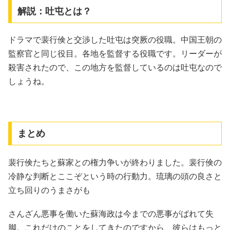
解説：吐屯とは？
ドラマで裴行倹と交渉した吐屯は突厥の役職。中国王朝の
監察官と同じ役目。各地を監督する役職です。リーダーが
殺害されたので、この地方を監督しているのは吐屯なので
しょうね。
まとめ
裴行倹たちと蘇家との権力争いが終わりました。裴行倹の
冷静な判断とここぞという時の行動力。琉璃の頭の良さと
立ち回りのうまさがも
さんざん悪事を働いた蘇海政は今までの悪事がばれて失
脚。これだけのことをしてきたのですから、彼らはもっと