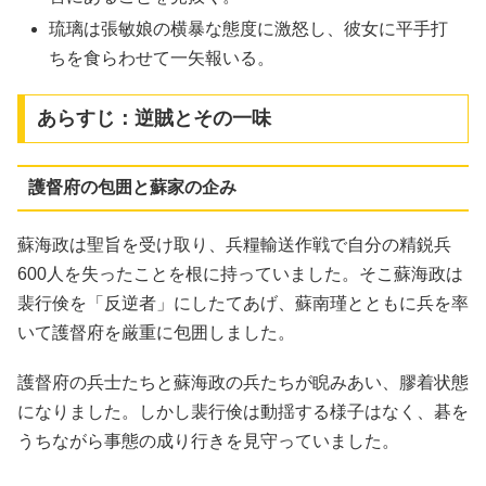
琉璃は張敏娘の横暴な態度に激怒し、彼女に平手打
ちを食らわせて一矢報いる。
あらすじ：逆賊とその一味
護督府の包囲と蘇家の企み
蘇海政は聖旨を受け取り、兵糧輸送作戦で自分の精鋭兵
600人を失ったことを根に持っていました。そこ蘇海政は
裴行倹を「反逆者」にしたてあげ、蘇南瑾とともに兵を率
いて護督府を厳重に包囲しました。
護督府の兵士たちと蘇海政の兵たちが睨みあい、膠着状態
になりました。しかし裴行倹は動揺する様子はなく、碁を
うちながら事態の成り行きを見守っていました。