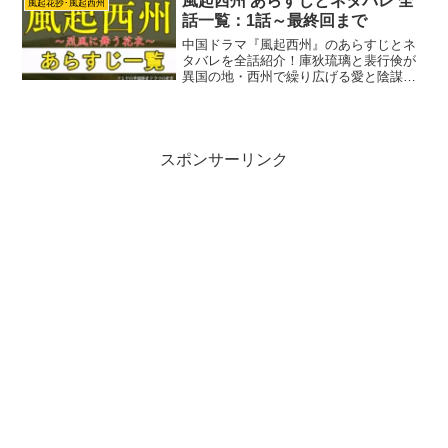
風起西州 あらすじとネタバレ 全
風起花抄･風起西州
夫婦は協力してこの危機を乗り越えよう
話一覧：1話～最終回まで
とするのですが。
中国ドラマ『風起西州』のあらすじとネ
タバレを全話紹介！庫狄琉璃と裴行倹が
異国の地・西州で繰り広げる愛と陰謀の
物語を、1話から最終回まで徹底解説。
スポンサーリンク