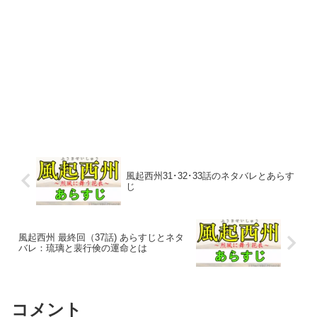
風起西州31･32･33話のネタバレとあらす
じ
風起西州 最終回（37話) あらすじとネタ
バレ：琉璃と裴行倹の運命とは
コメント