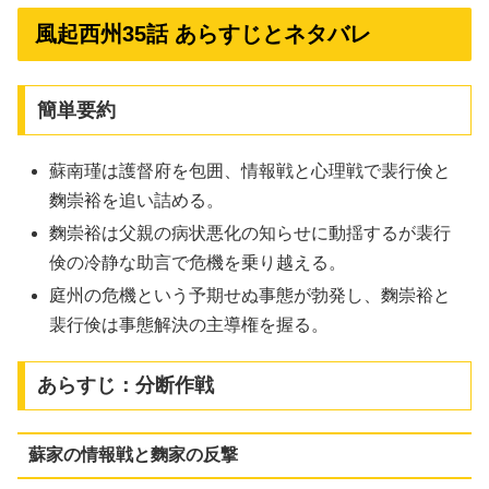
風起西州35話 あらすじとネタバレ
簡単要約
蘇南瑾は護督府を包囲、情報戦と心理戦で裴行倹と
麴崇裕を追い詰める。
麴崇裕は父親の病状悪化の知らせに動揺するが裴行
倹の冷静な助言で危機を乗り越える。
庭州の危機という予期せぬ事態が勃発し、麴崇裕と
裴行倹は事態解決の主導権を握る。
あらすじ：分断作戦
蘇家の情報戦と麴家の反撃