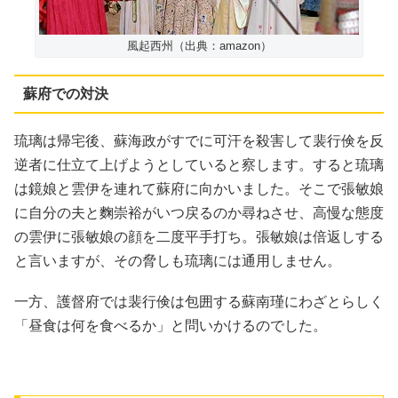
風起西州（出典：amazon）
蘇府での対決
琉璃は帰宅後、蘇海政がすでに可汗を殺害して裴行倹を反
逆者に仕立て上げようとしていると察します。すると琉璃
は鏡娘と雲伊を連れて蘇府に向かいました。そこで張敏娘
に自分の夫と麴崇裕がいつ戻るのか尋ねさせ、高慢な態度
の雲伊に張敏娘の顔を二度平手打ち。張敏娘は倍返しする
と言いますが、その脅しも琉璃には通用しません。
一方、護督府では裴行倹は包囲する蘇南瑾にわざとらしく
「昼食は何を食べるか」と問いかけるのでした。