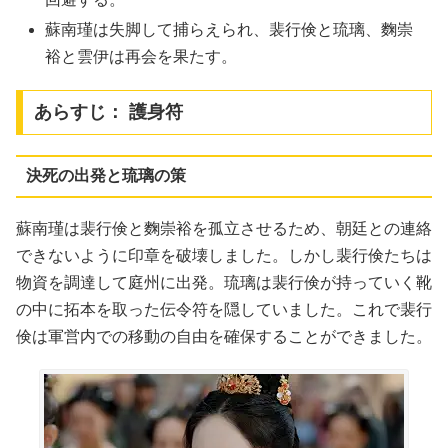
蘇南瑾は失脚して捕らえられ、裴行倹と琉璃、麴崇
裕と雲伊は再会を果たす。
あらすじ： 護身符
決死の出発と琉璃の策
蘇南瑾は裴行倹と麴崇裕を孤立させるため、朝廷との連絡
できないように印章を破壊しました。しかし裴行倹たちは
物資を調達して庭州に出発。琉璃は裴行倹が持っていく靴
の中に拓本を取った伝令符を隠していました。これで裴行
倹は軍営内での移動の自由を確保することができました。