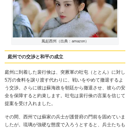
風起西州（出典：amazon）
庭州での交渉と和平の成立
庭州に到着した裴行倹は、突厥軍の吐屯（ととん）に対し
5万の食料を譲り渡す代わりに、戦いをやめて撤退するよ
う交渉。さらに彼は蘇海政を朝廷から撤退させ、彼らの安
全を保障すると約束します。吐屯は裴行倹の言葉を信じて
提案を受け入れました。
その間、西州では蘇家の兵士が護督府の門前を固めていま
したが。琉璃が強硬な態度で入ろうとすると、兵士たちも