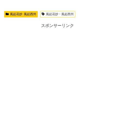
風起花抄･風起西州
風起花抄・風起西州
スポンサーリンク