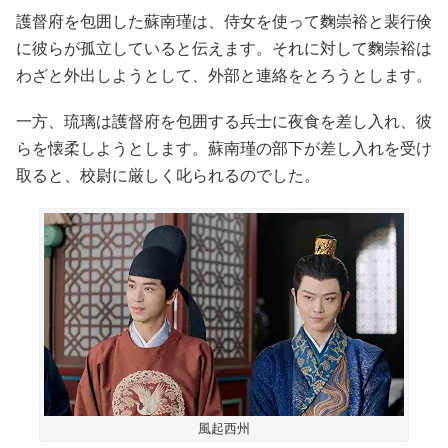
護督府を包囲した蘇南瑾は、侍女を使って麴崇裕と裴行倹
に彼らが孤立していると伝えます。それに対して麴崇裕は
わざと外出しようとして、外部と連絡をとろうとします。
一方、琉璃は護督府を包囲する兵士に夜食を差し入れ、彼
らを懐柔しようとします。蘇南瑾の部下が差し入れを受け
取ると、校尉に厳しく叱られるのでした。
風起西州