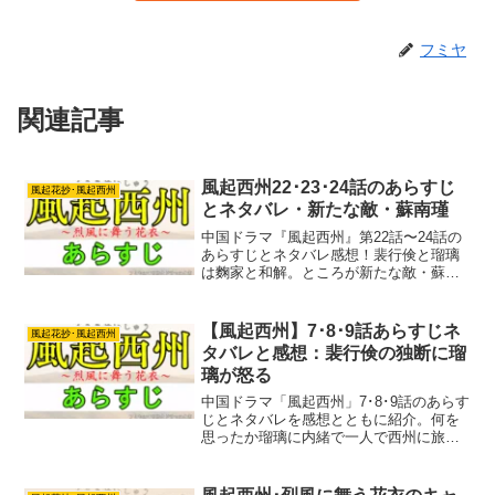
フミヤ
関連記事
風起西州22･23･24話のあらすじ
風起花抄･風起西州
とネタバレ・新たな敵・蘇南瑾
中国ドラマ『風起西州』第22話〜24話の
あらすじとネタバレ感想！裴行倹と瑠璃
は麴家と和解。ところが新たな敵・蘇南
瑾との権力争いが始まる。そして雲伊の
再登場でドラマは新たな展開に。
【風起西州】7･8･9話あらすじネ
風起花抄･風起西州
タバレと感想：裴行倹の独断に瑠
璃が怒る
中国ドラマ「風起西州」7･8･9話のあらす
じとネタバレを感想とともに紹介。何を
思ったか瑠璃に内緒で一人で西州に旅立
てしまった裴行倹。財産を整理して後を
追った瑠璃ですが。西州への旅はいきな
りの波乱含み。