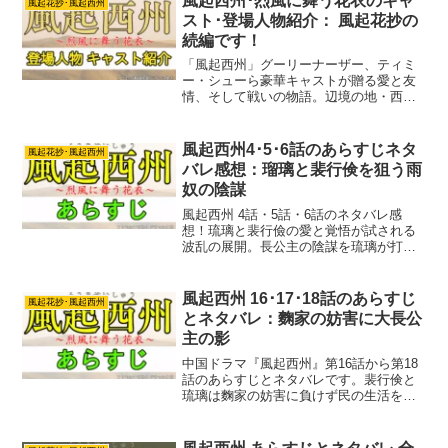
風起西州･烈風に舞う花衣のキャ
風起花抄･風起西州
スト･登場人物紹介： 風起花抄の
続編です！
「風起西州」グーリーナーザー、ティミ
ー・シューら豪華キャストが贈る愛と友
情、そして戦いの物語。辺境の地・西州
を舞台に繰り広げられる、波乱万丈のラ
ブ史劇。裴行倹と庫狄琉璃の運命は？ 風
起西州のキャスト登場人物を紹介しま
風起西州4･5･6話のあらすじネタ
風起花抄･風起西州
す。
バレ感想：瑠璃と裴行倹を狙う雨
奴の陰謀
風起西州 4話・5話・6話のネタバレ感
想！琉璃と裴行儉の愛と覚悟が試される
波乱の展開。長公主の陰謀を琉璃が打ち
破り、宮廷の権力闘争に巻き込まれた裴
行儉が下した決断とは？
風起西州 16･17･18話のあらすじ
風起花抄･風起西州
とネタバレ：麴家の妨害に大長公
主の影
中国ドラマ『風起西州』第16話から第18
話のあらすじとネタバレです。裴行倹と
琉璃は麴家の妨害に負けず民の生活を安
定させようと奮闘します。しかし麴家は
長公主の脅迫を受けさらに裴行倹を窮地
に陥れます。琉璃は負傷し事態は悪化。