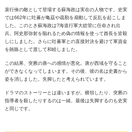
裴行倹の敵として登場する蘇海政は実在の人物です。史実
では662年に吐蕃が亀茲や疏勒を扇動して反乱を起こしま
した。このとき蘇海政は?海道行軍大総管に任命され出
兵。阿史那弥射を陥れるため偽の情報を使って酋長を皆殺
しにしました。さらに吐蕃軍との直接対決を避けて軍資金
を賄賂として渡して和睦しました。
この結果、突厥の唐への感情が悪化。唐が西域を守ること
ができなくなってしまいます。その後、彼の名は史書から
姿を消しました。失脚したと考えられています。
ドラマのストーリーとは違いますが。横領したり、突厥の
指導者を殺したりするのは一緒。最後は失脚するのも史実
と同じです。