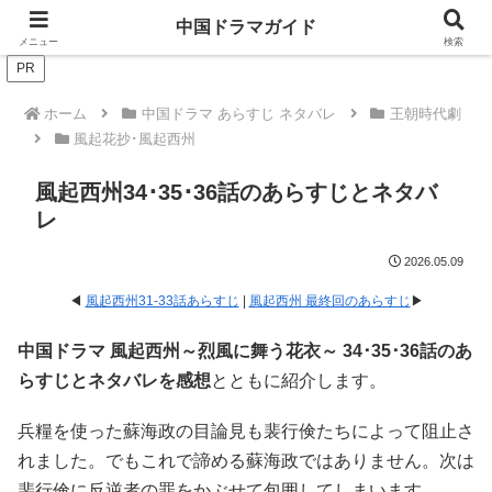
ドラマは歴史を知るともっと面白い！
中国ドラマガイド
メニュー
検索
PR
ホーム
中国ドラマ あらすじ ネタバレ
王朝時代劇
風起花抄･風起西州
風起西州34･35･36話のあらすじとネタバ
レ
2026.05.09
◀
風起西州31-33話あらすじ
|
風起西州 最終回のあらすじ
▶
中国ドラマ 風起西州～烈風に舞う花衣～ 34
･35･36話のあ
らすじとネタバレを感想
とともに紹介します。
兵糧を使った蘇海政の目論見も裴行倹たちによって阻止さ
れました。でもこれで諦める蘇海政ではありません。次は
裴行倹に反逆者の罪をかぶせて包囲してしまいます。