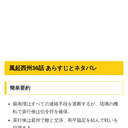
風起西州36話 あらすじとネタバレ
簡単要約
蘇南瑾はすべての連絡手段を遮断するが、琉璃の機
転で裴行倹は伝令符を確保。
裴行倹は庭州で敵と交渉、和平協定を結んで戦いを
回避する。