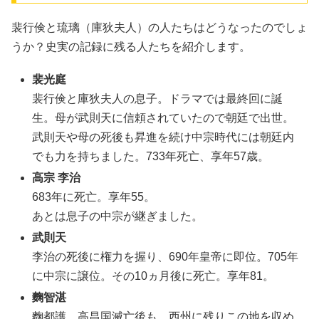
裴行倹と琉璃（庫狄夫人）の人たちはどうなったのでしょ
うか？史実の記録に残る人たちを紹介します。
裴光庭
裴行倹と庫狄夫人の息子。ドラマでは最終回に誕
生。母が武則天に信頼されていたので朝廷で出世。
武則天や母の死後も昇進を続け中宗時代には朝廷内
でも力を持ちました。733年死亡、享年57歳。
高宗 李治
683年に死亡。享年55。
あとは息子の中宗が継ぎました。
武則天
李治の死後に権力を握り、690年皇帝に即位。705年
に中宗に譲位。その10ヵ月後に死亡。享年81。
麴智湛
麴都護。高昌国滅亡後も、西州に残りこの地を収め