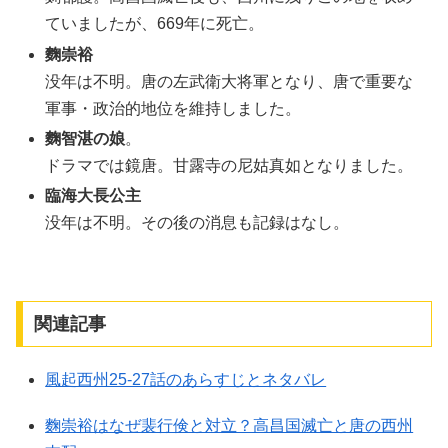
ていましたが、669年に死亡。
麴崇裕
没年は不明。唐の左武衛大将軍となり、唐で重要な
軍事・政治的地位を維持しました。
麴智湛の娘
。
ドラマでは鏡唐。甘露寺の尼姑真如となりました。
臨海大長公主
没年は不明。その後の消息も記録はなし。
関連記事
風起西州25-27話のあらすじとネタバレ
麴崇裕はなぜ裴行倹と対立？高昌国滅亡と唐の西州