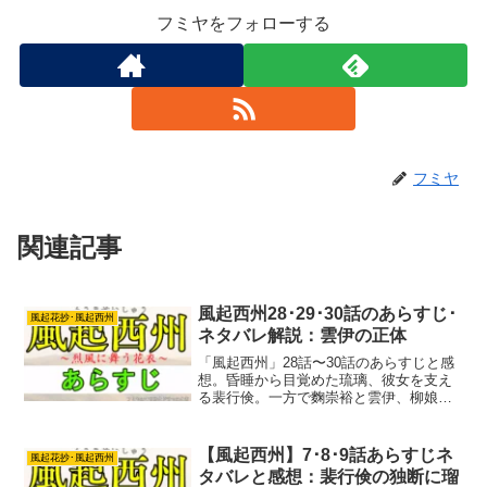
フミヤをフォローする
フミヤ
関連記事
風起西州28･29･30話のあらすじ･
風起花抄･風起西州
ネタバレ解説：雲伊の正体
「風起西州」28話〜30話のあらすじと感
想。昏睡から目覚めた琉璃、彼女を支え
る裴行倹。一方で麴崇裕と雲伊、柳娘子
と方烈、それぞれの愛が試される。6年
後、子を授からない琉璃に周囲は冷やや
か。裴行倹に縁談話がもちあがり。
【風起西州】7･8･9話あらすじネ
風起花抄･風起西州
タバレと感想：裴行倹の独断に瑠