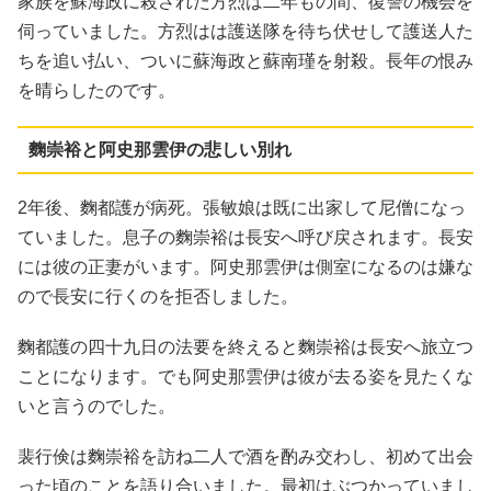
家族を蘇海政に殺された方烈は二年もの間、復讐の機会を
伺っていました。方烈はは護送隊を待ち伏せして護送人た
ちを追い払い、ついに蘇海政と蘇南瑾を射殺。長年の恨み
を晴らしたのです。
麴崇裕と阿史那雲伊の悲しい別れ
2年後、麴都護が病死。張敏娘は既に出家して尼僧になっ
ていました。息子の麴崇裕は長安へ呼び戻されます。長安
には彼の正妻がいます。阿史那雲伊は側室になるのは嫌な
ので長安に行くのを拒否しました。
麴都護の四十九日の法要を終えると麴崇裕は長安へ旅立つ
ことになります。でも阿史那雲伊は彼が去る姿を見たくな
いと言うのでした。
裴行倹は麴崇裕を訪ね二人で酒を酌み交わし、初めて出会
った頃のことを語り合いました。最初はぶつかっていまし