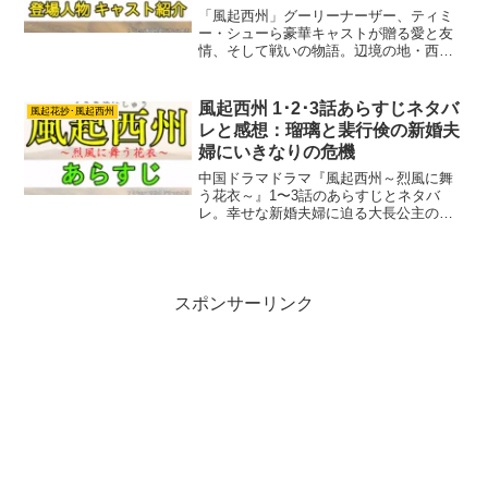
「風起西州」グーリーナーザー、ティミ
ー・シューら豪華キャストが贈る愛と友
情、そして戦いの物語。辺境の地・西州
を舞台に繰り広げられる、波乱万丈のラ
ブ史劇。裴行倹と庫狄琉璃の運命は？ 風
起西州のキャスト登場人物を紹介しま
風起西州 1･2･3話あらすじネタバ
風起花抄･風起西州
す。
レと感想：瑠璃と裴行倹の新婚夫
婦にいきなりの危機
中国ドラマドラマ『風起西州～烈風に舞
う花衣～』1〜3話のあらすじとネタバ
レ。幸せな新婚夫婦に迫る大長公主の冷
酷な陰謀と、それに立ち向かう琉璃と裴
行倹の固い絆の行方とは？感想と解説と
まじえて紹介。
スポンサーリンク