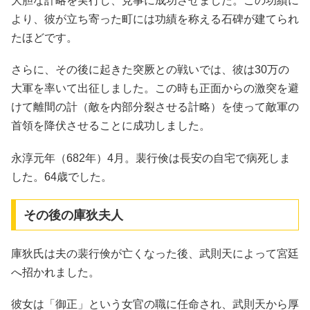
大胆な計略を実行し、見事に成功させました。この功績に
より、彼が立ち寄った町には功績を称える石碑が建てられ
たほどです。
さらに、その後に起きた突厥との戦いでは、彼は30万の
大軍を率いて出征しました。この時も正面からの激突を避
けて離間の計（敵を内部分裂させる計略）を使って敵軍の
首領を降伏させることに成功しました。
永淳元年（682年）4月。裴行倹は長安の自宅で病死しま
した。64歳でした。
その後の庫狄夫人
庫狄氏は夫の裴行倹が亡くなった後、武則天によって宮廷
へ招かれました。
彼女は「御正」という女官の職に任命され、武則天から厚