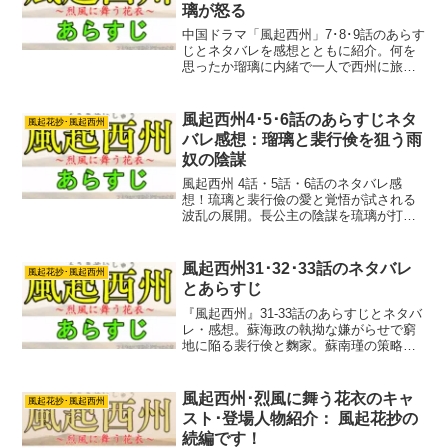
璃が怒る
中国ドラマ「風起西州」7･8･9話のあらす
じとネタバレを感想とともに紹介。何を
思ったか瑠璃に内緒で一人で西州に旅立
てしまった裴行倹。財産を整理して後を
追った瑠璃ですが。西州への旅はいきな
りの波乱含み。
風起西州4･5･6話のあらすじネタ
風起花抄･風起西州
バレ感想：瑠璃と裴行倹を狙う雨
奴の陰謀
風起西州 4話・5話・6話のネタバレ感
想！琉璃と裴行儉の愛と覚悟が試される
波乱の展開。長公主の陰謀を琉璃が打ち
破り、宮廷の権力闘争に巻き込まれた裴
行儉が下した決断とは？
風起西州31･32･33話のネタバレ
風起花抄･風起西州
とあらすじ
『風起西州』31-33話のあらすじとネタバ
レ・感想。蘇海政の執拗な嫌がらせで窮
地に陥る裴行倹と麴家。蘇南瑾の策略に
よって大量の兵糧を調達することになっ
てしまう。さらに婚姻を利用した陰謀。
裴行倹と麴家は難しい判断を迫られま
風起西州･烈風に舞う花衣のキャ
風起花抄･風起西州
す。
スト･登場人物紹介： 風起花抄の
続編です！