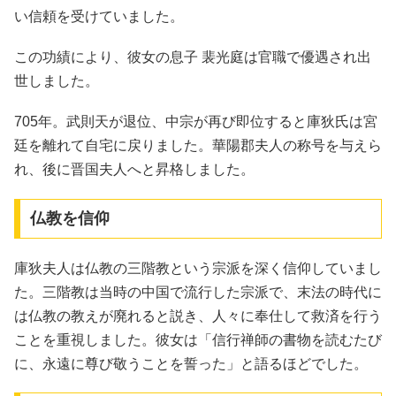
い信頼を受けていました。
この功績により、彼女の息子 裴光庭は官職で優遇され出
世しました。
705年。武則天が退位、中宗が再び即位すると庫狄氏は宮
廷を離れて自宅に戻りました。華陽郡夫人の称号を与えら
れ、後に晋国夫人へと昇格しました。
仏教を信仰
庫狄夫人は仏教の三階教という宗派を深く信仰していまし
た。三階教は当時の中国で流行した宗派で、末法の時代に
は仏教の教えが廃れると説き、人々に奉仕して救済を行う
ことを重視しました。彼女は「信行禅師の書物を読むたび
に、永遠に尊び敬うことを誓った」と語るほどでした。