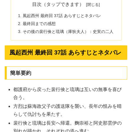
目次（タップできます）
風起西州 最終回 37話 あらすじとネタバレ
最終回までの感想
その後の裴行倹と琉璃（庫狄夫人）：史実の二人
風起西州 最終回 37話 あらすじとネタバレ
簡単要約
都護府から戻った裴行倹と琉璃は互いの無事を喜び
合う。
方烈は蘇海政父子の護送隊を襲い、長年の恨みを晴
らして仇討ちを果たす。
裴行倹と琉璃は長安へ帰還。麴崇裕と阿史那雲伊の
別れが描かれ、それぞれの道へ進む。