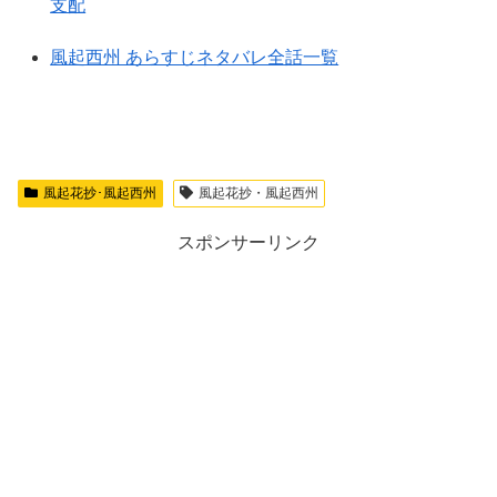
支配
風起西州 あらすじネタバレ全話一覧
風起花抄･風起西州
風起花抄・風起西州
スポンサーリンク