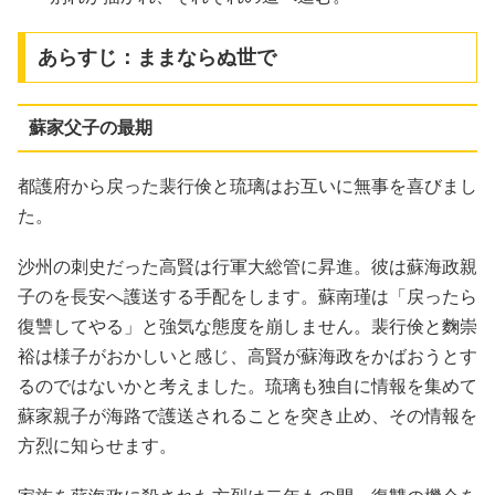
あらすじ：ままならぬ世で
蘇家父子の最期
都護府から戻った裴行倹と琉璃はお互いに無事を喜びまし
た。
沙州の刺史だった高賢は行軍大総管に昇進。彼は蘇海政親
子のを長安へ護送する手配をします。蘇南瑾は「戻ったら
復讐してやる」と強気な態度を崩しません。裴行倹と麴崇
裕は様子がおかしいと感じ、高賢が蘇海政をかばおうとす
るのではないかと考えました。琉璃も独自に情報を集めて
蘇家親子が海路で護送されることを突き止め、その情報を
方烈に知らせます。