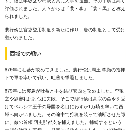
す。彼は李敬玄や馬載と共に人事を担当。その手腕は高く
評価されました。人々からは「裴・李」「裴・馬」と称え
られました。
裴行倹は官吏登用制度を新たに作り、唐の制度として受け
継がれました。
西域での戦い
676年に吐蕃が攻めてきました。裴行倹は周王 李顕の指揮
下で軍を率いて戦い、吐蕃を撃退しました。
679年には突厥が吐蕃と手を結び安西を攻めました。李敬
玄や劉審礼は討伐に失敗。そこで裴行倹は高宗の命令を受
けてペルシア王子の帰国を名目にわずか1万騎を率いて西
域へ向かいました。その途中で狩猟を装って油断させた隙
に、敵の首領 阿史那都支を捕えました。捕縛するという