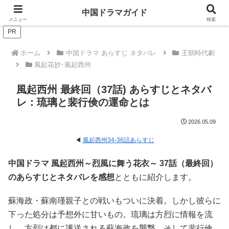
ドラマは歴史を知るともっと面白い！
中国ドラマガイド
メニュー
検索
PR
ホーム
中国ドラマ あらすじ ネタバレ
王朝時代劇
風起花抄･風起西州
風起西州 最終回（37話) あらすじとネタバ
レ：琉璃と裴行倹の運命とは
2026.05.09
◀
風起西州34-36話あらすじ
中国ドラマ 風起西州～烈風に舞う花衣～ 37話（最終回）
のあらすじとネタバレを感想
とともに紹介します。
蘇海政・蘇南瑾親子との戦いもついに決着。しかし彼らに
下った処分は予想外に甘いもの。琉璃は方烈に情報を流
し、方烈は都に護送される蘇海政を襲撃。そして裴行倹、