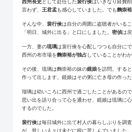
西州長史
として赴任した
裴行倹
はいきなり経費削
言わず、
王君孟
も感心していました。でも
麴崇裕
そんな中、
裴行倹
は自分の周囲に盗聴者がいるこ
「明日、城外に出る」と口にしました。
密偵
は戻
一方、妻の
琉璃
は裴行倹を心配しつつも自分にで
西州の布市場を
麴崇裕が独占
していることがわか
その後、琉璃は麴崇裕の妹の
鏡娘
を訪問。すると
作って出します。鏡娘はその粥に亡き母の作った
瑠璃は幼いころに西州で過ごしたことがあるので
思い出を語り合って心を通わせ、鏡娘は琉璃に心
するのでした。
裴行倹
は毎日城外に出て村人の暮らしぶりを調査
が、貧しい人々は未だに税に苦しんでいました。