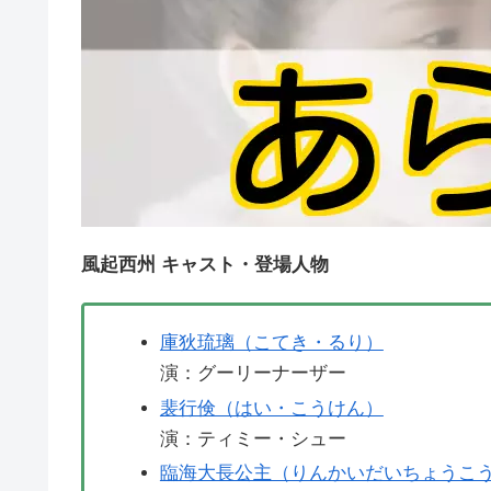
風起西州 キャスト・登場人物
庫狄琉璃（こてき・るり）
演：グーリーナーザー
裴行倹（はい・こうけん）
演：ティミー・シュー
臨海大長公主（りんかいだいちょうこ