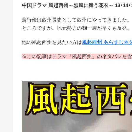
中国ドラマ 風起西州～烈風に舞う花衣～ 13･14
裴行倹は西州長史として西州にやってきました。
ところですが。地元勢力の麴一族が早くも反発。
他の風起西州を見たい方は
風起西州 あらすじネ
※この記事はドラマ『風起西州』のネタバレを含