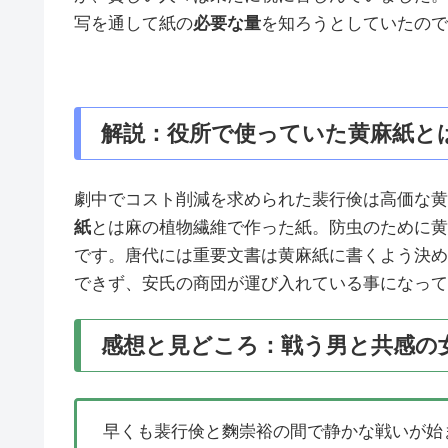
写を通して紙の
必要な量
を知ろうとしていたので
解説：役所で使っていた黄麻紙と
劇中でコスト削減を求められた裴行倹は高価な黄
紙
とは麻の植物繊維で作った紙。防虫のために黄
です。唐代には重要文書は黄麻紙に書くよう決め
できず、安氏の商団が運び入れている事になって
感想と見どころ：戦う男と共感の
早くも裴行倹と麴崇裕の間で静かな戦いが始