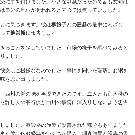
減に手を付けました。小さな削減だったので皆も文句は
は自分の地位が奪われると内心では焦っていました。
とに気づきます。彼は
柳娘子
との囲碁の最中にわざと
って
麴崇裕
に報告します。
きることを探していました。市場の様子を調べてみると
りました。
彼女はご機嫌ななめでした。事情を聞いた瑠璃はお粥を
味を思い出しました。
、西州の粥の味を再現できたのです。二人とも亡き母の
を許し夫の裴行倹が西州の事情に深入りしないよう忠告
しました。麴崇裕の施策で改善された部分もありました
また彼は仏教経典をいくつか購入。調査結果と経典の書