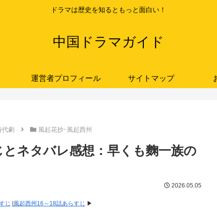
ドラマは歴史を知るともっと面白い！
中国ドラマガイド
運営者プロフィール
サイトマップ
時代劇
風起花抄･風起西州
らすじとネタバレ感想：早くも麴一族の
2026.05.05
らすじ
|
風起西州16～18話あらすじ
▶