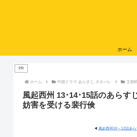
ホーム
PR
ホーム
中国ドラマ あらすじ ネタバレ
王朝
風起西州 13･14･15話のあ
妨害を受ける裴行倹
◀
風起西州10～12話あ