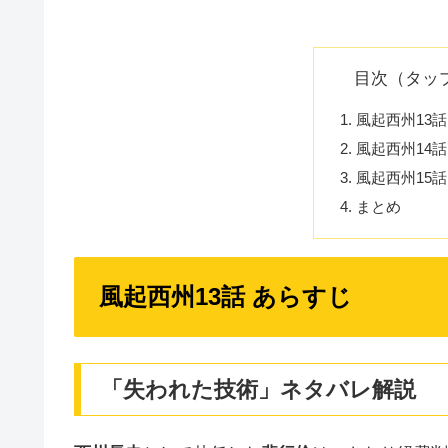
目次（タッ
風起西州13話
風起西州14話
風起西州15話
まとめ
風起西州13話 あらすじ
「失われた技術」ネタバレ解説