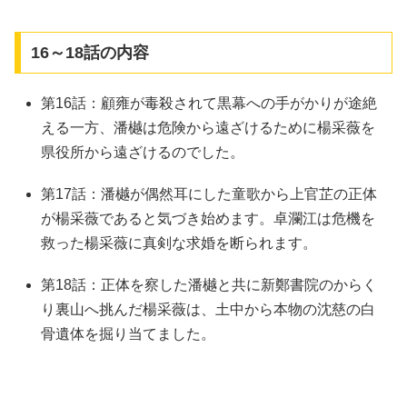
16～18話の内容
第16話：顧雍が毒殺されて黒幕への手がかりが途絶
える一方、潘樾は危険から遠ざけるために楊采薇を
県役所から遠ざけるのでした。
第17話：潘樾が偶然耳にした童歌から上官芷の正体
が楊采薇であると気づき始めます。卓瀾江は危機を
救った楊采薇に真剣な求婚を断られます。
第18話：正体を察した潘樾と共に新鄭書院のからく
り裏山へ挑んだ楊采薇は、土中から本物の沈慈の白
骨遺体を掘り当てました。