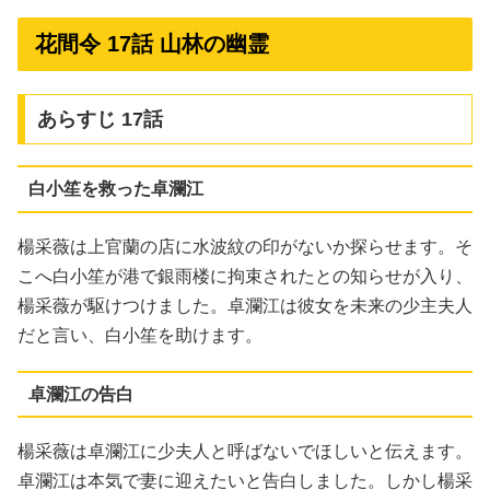
花間令 17話 山林の幽霊
あらすじ 17話
白小笙を救った卓瀾江
楊采薇は上官蘭の店に水波紋の印がないか探らせます。そ
こへ白小笙が港で銀雨楼に拘束されたとの知らせが入り、
楊采薇が駆けつけました。卓瀾江は彼女を未来の少主夫人
だと言い、白小笙を助けます。
卓瀾江の告白
楊采薇は卓瀾江に少夫人と呼ばないでほしいと伝えます。
卓瀾江は本気で妻に迎えたいと告白しました。しかし楊采