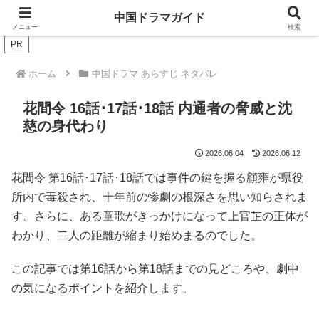
ドラマは歴史を知るともっと面白い！
中国ドラマガイド
メニュー
検索
PR
ホーム
中国ドラマ あらすじ ネタバレ
花間令 16話･17話･18話 内通者の脅威と沈
慈の身代わり
2026.06.04
2026.06.12
花間令 第16話･17話･18話では事件の鍵を握る顧雍が県役
所内で毒殺され、十年前の惨劇の根深さを思い知らされま
す。さらに、ある童歌がきっかけになって上官芷の正体が
わかり、二人の距離が縮まり始めまるのでした。
この記事では第16話から第18話までの見どころや、劇中
の気になるポイントを紹介します。