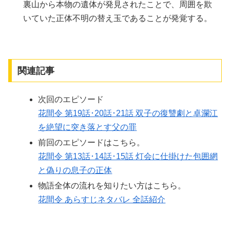
裏山から本物の遺体が発見されたことで、周囲を欺
いていた正体不明の替え玉であることが発覚する。
関連記事
次回のエピソード
花間令 第19話･20話･21話 双子の復讐劇と卓瀾江
を絶望に突き落とす父の罪
前回のエピソードはこちら。
花間令 第13話･14話･15話 灯会に仕掛けた包囲網
と偽りの息子の正体
物語全体の流れを知りたい方はこちら。
花間令 あらすじネタバレ 全話紹介