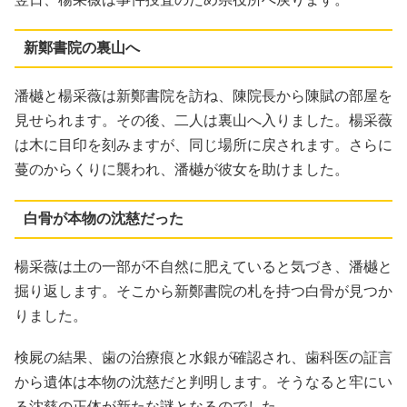
新鄭書院の裏山へ
潘樾と楊采薇は新鄭書院を訪ね、陳院長から陳賦の部屋を
見せられます。その後、二人は裏山へ入りました。楊采薇
は木に目印を刻みますが、同じ場所に戻されます。さらに
蔓のからくりに襲われ、潘樾が彼女を助けました。
白骨が本物の沈慈だった
楊采薇は土の一部が不自然に肥えていると気づき、潘樾と
掘り返します。そこから新鄭書院の札を持つ白骨が見つか
りました。
検屍の結果、歯の治療痕と水銀が確認され、歯科医の証言
から遺体は本物の沈慈だと判明します。そうなると牢にい
る沈慈の正体が新たな謎となるのでした。