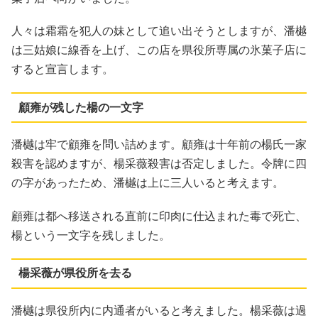
人々は霜霜を犯人の妹として追い出そうとしますが、潘樾
は三姑娘に線香を上げ、この店を県役所専属の氷菓子店に
すると宣言します。
顧雍が残した楊の一文字
潘樾は牢で顧雍を問い詰めます。顧雍は十年前の楊氏一家
殺害を認めますが、楊采薇殺害は否定しました。令牌に四
の字があったため、潘樾は上に三人いると考えます。
顧雍は都へ移送される直前に印肉に仕込まれた毒で死亡、
楊という一文字を残しました。
楊采薇が県役所を去る
潘樾は県役所内に内通者がいると考えました。楊采薇は過