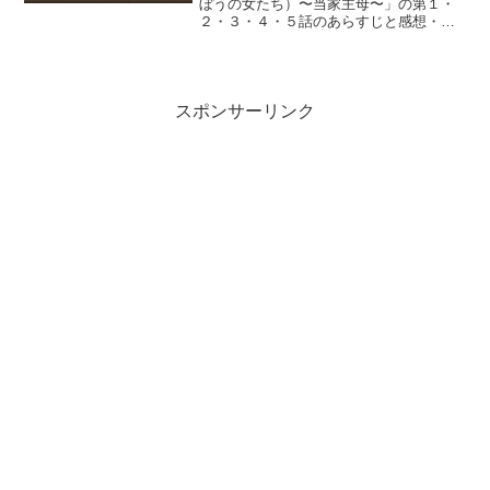
ぼうの女たち）〜当家主母〜」の第１・
２・３・４・５話のあらすじと感想・ネ
タバレの紹介記事です。清朝 乾隆帝（け
んりゅうてい）の時代。沈翠喜は江南
（長江とその南）で織物の名門、任家に
身を寄せ緙絲（こくし）の...
スポンサーリンク