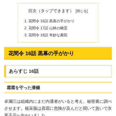
目次（タップできます）
花間令 16話 黒幕の手がかり
花間令 17話 山林の幽霊
花間令 18話 奇妙な書院
花間令 16話 黒幕の手がかり
あらすじ 16話
霜霜を守った潘樾
卓瀾江は組織内にまだ内通者がいると考え、秘密裏に調べ
させます。楊采薇は霜霜に危険が及んだと聞いて急いで氷
菓子店へ向かいました。