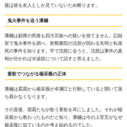
薇は彼を友人としか見ていないため断ります。
鬼火事件を追う潘樾
潘樾は顧雍の死後も四大宗族への疑いを捨てません。記録
室で鬼火事件を調べ、新鄭書院の沈慈が関わる失明と転落
死の事件を知ります。牢で沈慈に会うと、沈慈は事件の真
相が分かれば水波紋について話すと答えました。
童歌でつながる楊采薇の正体
潘樾は霜霜から楊采薇が卓瀾江と行動していると聞いて落
ち着かなくなります。
その直後、霜霜たちが歌う童歌を耳にしました。それが楊
采薇から教わったものだと知り、潘樾は今の上官芷がなぜ
楊采薇に似ているのか考え始めるのでした。