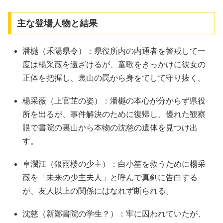
主な登場人物と結果
潘樾（禾陽県令）：県役所内の内通者を警戒して一
度は楊采薇を遠ざけるが、童歌をきっかけに彼女の
正体を把握し、裏山の罠から身をてして守り抜く。
楊采薇（上官芷の姿）：潘樾の本心が分からず県役
所を出るが、事件解決のために復帰し、優れた観察
眼で書院の裏山から本物の沈慈の遺体を見つけ出
す。
卓瀾江（銀雨楼の少主）：白小笙を救うために楊采
薇を「未来の少主夫人」と呼んで真剣に告白する
が、友人以上の関係にはなれず断られる。
沈慈（新鄭書院の学生？）：牢に囚われていたが、