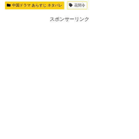
中国ドラマ あらすじ ネタバレ
花間令
スポンサーリンク