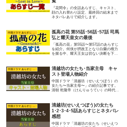
覧
『花間令』の全話あらすじ、キャスト、
顔の入れ替わり設定、最終回の結末まで
ネタバレありで紹介します。
孤高の花 第55話･56話･57話 司馬
中国ドラマ あらすじ ネタバレ
弘と耀天皇女の最後
「孤高の花」第55話〜第57話のあらすじ
を紹介。何侠が摂政王となり白蘭の権力
を握る中、耀天王女は切ない決断を下し
ます。一方、晋では司馬弘の崩御により
楚北捷が新王へ。燕を狙う何侠に対し、
楚北捷と白娉婷が仕掛ける且柔奇襲計画
清越坊の女たち･当家主母 キャ
中国ドラマ あらすじ ネタバレ
の行方とは。激動の天下の覇権争いと夫
スト登場人物紹介
婦の覚悟に迫ります。
中国ドラマ「清越坊（せいえつぼう）の
女たち〜当家主母〜」の紹介記事です。
清朝 乾隆帝（けんりゅうてい）の時代。
沈翠喜は江南（長江とその南）で織物の
名門、任家に身を寄せ緙絲（こくし）の
職人になりました。腕のいい職人になっ
清越坊(せいえつぼう)の女たち
中国ドラマ あらすじ ネタバレ
た沈翠喜は跡取りの任雪...
1･2･3･4･5話あらすじとネタバレ
感想
中国ドラマ「清越坊の女たち（せいえつ