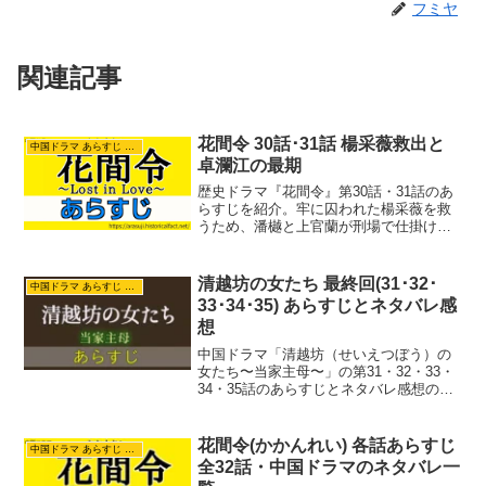
フミヤ
関連記事
花間令 30話･31話 楊采薇救出と
中国ドラマ あらすじ ネタバレ
卓瀾江の最期
歴史ドラマ『花間令』第30話・31話のあ
らすじを紹介。牢に囚われた楊采薇を救
うため、潘樾と上官蘭が刑場で仕掛けた
命懸けの作戦とは？さらに黒幕・賈太尉
の牙城に迫る卓瀾江を待ち受ける壮絶な
運命と、雲裳の生存に気づいた采薇の鋭
清越坊の女たち 最終回(31･32･
中国ドラマ あらすじ ネタバレ
い検死能力に迫ります。物語の大きな転
33･34･35) あらすじとネタバレ感
換点となる衝撃の展開は見逃せません。
想
中国ドラマ「清越坊（せいえつぼう）の
女たち〜当家主母〜」の第31・32・33・
34・35話のあらすじとネタバレ感想の紹
介記事です。いよいよ最終回です。沈翠
喜は任雪堂と離縁。清越坊を曽宝琴に任
せ任家を去りました。翠喜は任小蘭とと
花間令(かかんれい) 各話あらすじ
中国ドラマ あらすじ ネタバレ
もに錦渓坊とい...
全32話・中国ドラマのネタバレ一