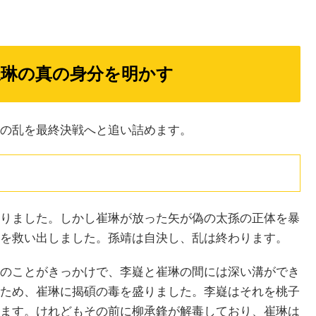
崔琳の真の身分を明かす
の乱を最終決戦へと追い詰めます。
りました。しかし崔琳が放った矢が偽の太孫の正体を暴
を救い出しました。孫靖は自決し、乱は終わります。
のことがきっかけで、李嶷と崔琳の間には深い溝ができ
ため、崔琳に揭碩の毒を盛りました。李嶷はそれを桃子
ます。けれどもその前に柳承鋒が解毒しており、崔琳は