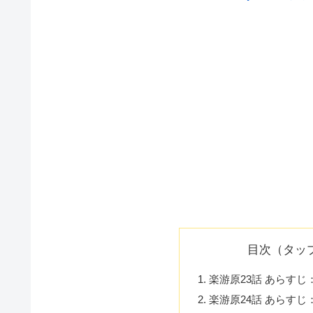
目次（タッ
楽游原23話 あらす
楽游原24話 あらす