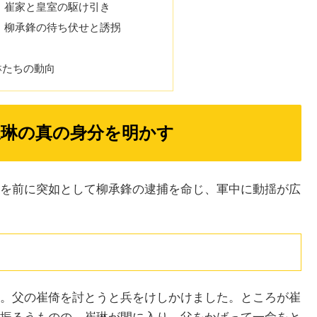
じ：崔家と皇室の駆け引き
じ：柳承鋒の待ち伏せと誘拐
琳たちの動向
崔琳の真の身分を明かす
を前に突如として柳承鋒の逮捕を命じ、軍中に動揺が広
。父の崔倚を討とうと兵をけしかけました。ところが崔