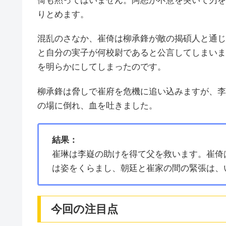
倚も黙ってはいません。阿恕が不意を突いて刃を
りとめます。
混乱のさなか、崔倚は柳承鋒が敵の揭碩人と通じ
と自分の実子が何校尉であると公言してしまいま
を明らかにしてしまったのです。
柳承鋒は脅しで崔府を危機に追い込みますが、李
の場に倒れ、血を吐きました。
結果：
崔琳は李嶷の助けを得て父を救います。崔倚
は姿をくらまし、朝廷と崔家の間の緊張は、
今回の注目点