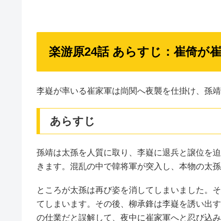
楽游原24話 あらすじ：崔倚が
李嶷が率いる崔家軍は峝関へ夜襲を仕掛け、孫靖
あらすじ
孫靖は太孫を人質に取り、李嶷に退兵と譲位を迫
きます。混乱の中で韓将軍が突入し、本物の太孫
ところが太孫は再び姿を消してしまいました。そ
てしまいます。その後、柳承鋒は李嶷を誘い出す
の仕業だと誤解して、夜中に崔家軍へと忍び込み