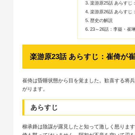
楽游原25話 あらす
楽游原26話 あらす
歴史の解説
23～26話：李嶷・崔
楽游原23話 あらすじ：崔倚が
崔倚は昏睡状態から目を覚ました。歓喜する将兵
がります。
あらすじ
柳承鋒は陰謀が露見したと知って激しく怒ります