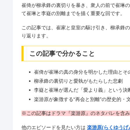
崔倚が柳承鋒の裏切りを暴き、衆人の前で崔琳の
て崔琳と李嶷の別離までを描く重要な回です。
この記事では、崔家と皇室の駆け引き、柳承鋒の
り返ります。
この記事で分かること
崔倚が崔琳の真の身分を明かした理由とそ
柳承鋒の裏切りと愛執がもたらした悲劇
李嶷と崔琳が選んだ「愛より義」という決
楽游原が象徴する“再会と別離”の歴史的・
※この記事はドラマ『楽游原』のネタバレを含み
他のエピソードを見たい方は
楽游原(らくゆうげ