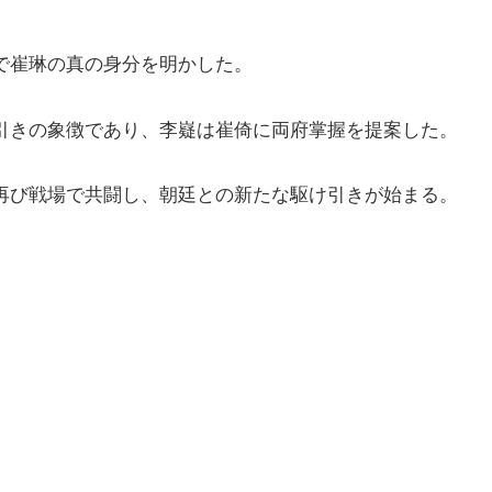
で崔琳の真の身分を明かした。
引きの象徴であり、李嶷は崔倚に両府掌握を提案した。
再び戦場で共闘し、朝廷との新たな駆け引きが始まる。