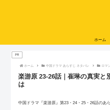
ホーム
PR
ホーム
中国ドラマ あらすじ ネタバレ
ロマ
楽游原 23-26話｜崔琳の真
は
中国ドラマ『楽游原』第23・24・25・26話の