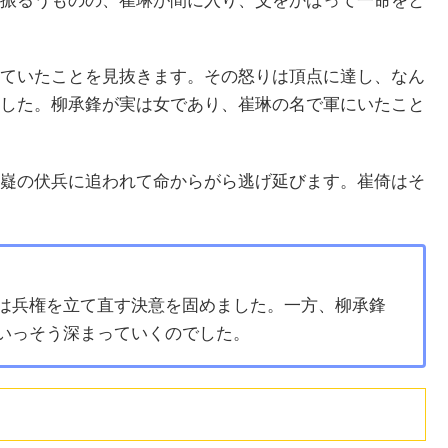
振るうものの、崔琳が間に入り、父をかばって一命をと
ていたことを見抜きます。その怒りは頂点に達し、なん
した。柳承鋒が実は女であり、崔琳の名で軍にいたこと
嶷の伏兵に追われて命からがら逃げ延びます。崔倚はそ
は兵権を立て直す決意を固めました。一方、柳承鋒
いっそう深まっていくのでした。