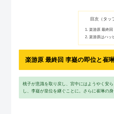
目次（タッ
楽游原 最終回
楽游原はハッ
楽游原 最終回 李嶷の即位と崔
桃子が意識を取り戻し、宮中にはようやく安ら
し、李嶷が皇位を継ぐことに。さらに崔琳の身