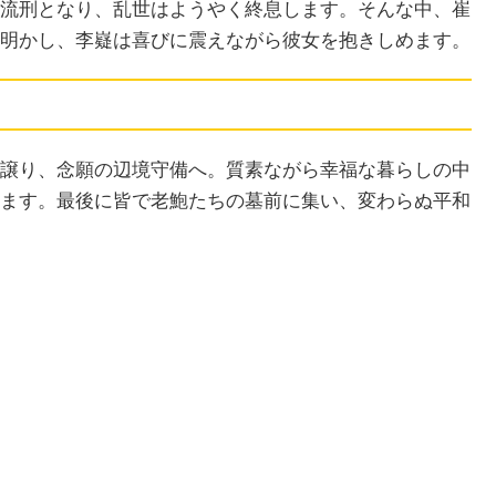
流刑となり、乱世はようやく終息します。そんな中、崔
明かし、李嶷は喜びに震えながら彼女を抱きしめます。
譲り、念願の辺境守備へ。質素ながら幸福な暮らしの中
ます。最後に皆で老鮑たちの墓前に集い、変わらぬ平和