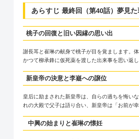
あらすじ 最終回（第40話）夢見
桃子の回復と旧い因縁の思い出
謝長耳と崔琳の献身で桃子が目を覚まします。体
かつて柳承鋒に仮死薬を渡した出来事を思い返し
新皇帝の決意と李嶷への譲位
皇后に励まされた新皇帝は、自らの過ちを悔いな
れの大殿で父子は語り合い、新皇帝は「お前が幸
中興の始まりと崔琳の懐妊