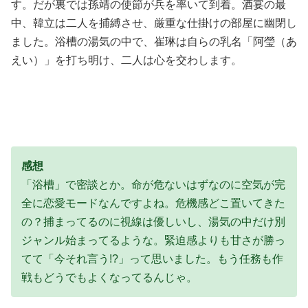
す。だが裏では孫靖の使節が兵を率いて到着。酒宴の最
中、韓立は二人を捕縛させ、厳重な仕掛けの部屋に幽閉し
ました。浴槽の湯気の中で、崔琳は自らの乳名「阿瑩（あ
えい）」を打ち明け、二人は心を交わします。
感想
「浴槽」で密談とか。命が危ないはずなのに空気が完
全に恋愛モードなんですよね。危機感どこ置いてきた
の？捕まってるのに視線は優しいし、湯気の中だけ別
ジャンル始まってるような。緊迫感よりも甘さが勝っ
てて「今それ言う!?」って思いました。もう任務も作
戦もどうでもよくなってるんじゃ。