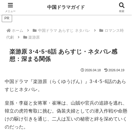
ドラマは歴史を知るともっと面白い！
中国ドラマガイド
メニュー
検索
PR
ホーム
中国ドラマ あらすじ ネタバレ
ロマンス時
代劇
楽游原
楽游原 3･4･5･6話 あらすじ・ネタバレ感
想：深まる関係
2026.04.18
2026.04.19
中国ドラマ『楽游原（らくゆうげん）』3･4･5･6話のあら
すじとネタバレ。
皇孫・李嶷と女将軍・崔琳は、山賊や官兵の追跡を逃れ、
韓立の虎符奪取に挑む。偽装夫婦としての潜入作戦や命懸
けの駆け引きを通じ、二人は互いの秘密と絆を深めていく
のだった。