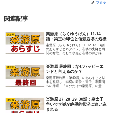
フミヤ
関連記事
楽游原（らくゆうげん）11-14
楽游原
話：梁王の即位と信頼崩壊の危機
楽遊原（らくゆうげん）11･12･13･14話
のあらすじとネタバレ。崔璃の失脚と峝
関の奪取、そして李嶷と崔琳の絆が揺ら
ぐ転換点を描く第11～14話。戦略と愛
情、信義と孤独が交錯する緊迫の章を徹
底解説。
楽游原 最終回：なぜハッピーエ
楽游原
ンドと言えるのか？
楽游原最終回（第40話）のあらすじと結
末を整理し、李嶷の即位・退位、牢蘭関
への帰還、「自分だけの楽游原」の意味
を硬派に考察。ハッピーエンドか迷うラ
ストを、権力より自分の生き方を選ぶ物
語として読み解きます。
楽游原 27･28･29･30話：皇太子
楽游原
争いで李嶷が絶望的状況に追い込
まれる