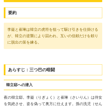
要約
李嶷と崔琳は韓立の虎符を狙って駆け引きを仕掛ける
が、韓立の逆襲により囚われ、互いの信頼だけを頼り
に脱出の策を練る。
あらすじ：三つ巴の暗闘
韓立邸への潜入
夜の韓立邸。李嶷（りぎょく）と崔琳（さいりん）は侍女
を気絶させ、姿を偽って奥方に仕えます。孫の洗児（せん