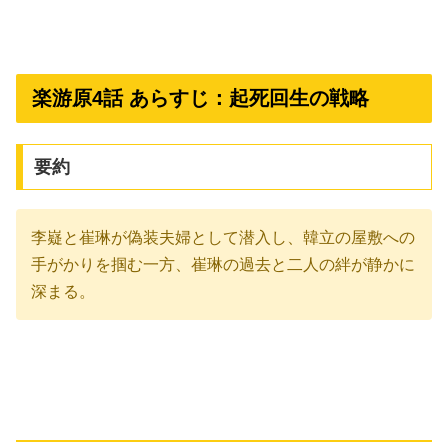
楽游原4話 あらすじ：起死回生の戦略
要約
李嶷と崔琳が偽装夫婦として潜入し、韓立の屋敷への
手がかりを掴む一方、崔琳の過去と二人の絆が静かに
深まる。