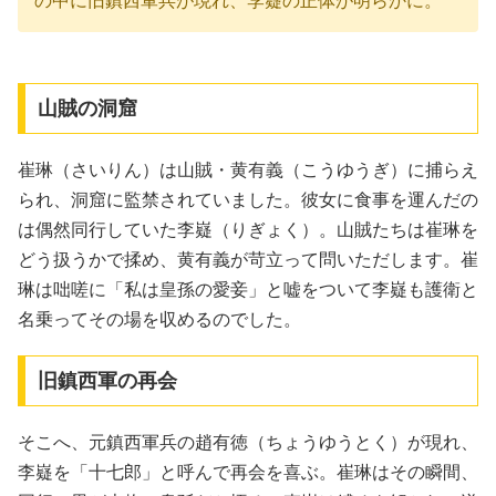
の中に旧鎮西軍兵が現れ、李嶷の正体が明らかに。
山賊の洞窟
崔琳（さいりん）は山賊・黄有義（こうゆうぎ）に捕らえ
られ、洞窟に監禁されていました。彼女に食事を運んだの
は偶然同行していた李嶷（りぎょく）。山賊たちは崔琳を
どう扱うかで揉め、黄有義が苛立って問いただします。崔
琳は咄嗟に「私は皇孫の愛妾」と嘘をついて李嶷も護衛と
名乗ってその場を収めるのでした。
旧鎮西軍の再会
そこへ、元鎮西軍兵の趙有徳（ちょうゆうとく）が現れ、
李嶷を「十七郎」と呼んで再会を喜ぶ。崔琳はその瞬間、