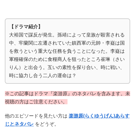
【ドラマ紹介】
大裕国で謀反が発生。孫靖によって皇族が殺害される
中、牢蘭関に左遷されていた鎮西軍の元帥・李嶷は国
を救うという重大な任務を負うことになった。李嶷は
軍糧確保のために食糧商人を狙ったところ崔琳（さい
りん）と出会う。互いの素性を探り合い、時に戦い、
時に協力し合う二人の運命は？
※この記事はドラマ『楽游原』のネタバレを含みます。未
視聴の方はご注意ください。
他のエピソードを見たい方は
楽游原(らくゆうげん)あらす
じとネタバレ
をどうぞ。