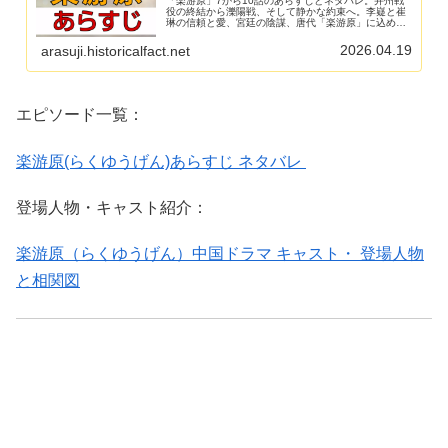
「楽游原」7から10話のあらすじとネタバレ。并州戦
役の終結から濼陽戦、そして静かな約束へ。李嶷と崔
琳の信頼と愛、宮廷の陰謀、唐代「楽游原」に込めら
れた平和の象徴を丁寧に読み解く。
2026.04.19
arasuji.historicalfact.net
エピソード一覧：
楽游原(らくゆうげん)あらすじ ネタバレ
登場人物・キャスト紹介：
楽游原（らくゆうげん）中国ドラマ キャスト・ 登場人物
と相関図