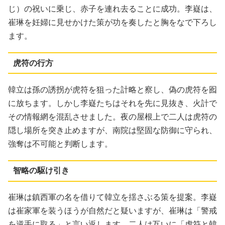
じ）の祝いに乗じ、赤子を連れ去ることに成功。李嶷は、
崔琳を妊婦に見せかけた策が功を奏したと胸をなで下ろし
ます。
虎符の行方
韓立は孫の誘拐が虎符を狙った計略と察し、偽の虎符を囮
に放ちます。しかし李嶷たちはそれを先に見抜き、火計で
その情報網を混乱させました。夜の屋根上で二人は虎符の
隠し場所を突き止めますが、南院は堅固な防御に守られ、
強奪は不可能と判断します。
智略の駆け引き
崔琳は鎮西軍の名を借りて韓立を揺さぶる策を提案。李嶷
は崔家軍を装うほうが自然だと疑いますが、崔琳は「警戒
を逆手に取る」と言い返します。二人は互いに「虎符と韓