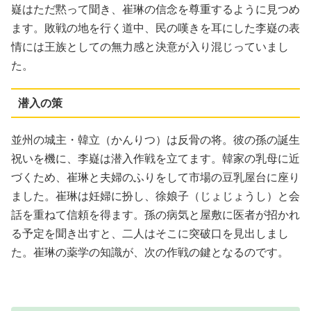
嶷はただ黙って聞き、崔琳の信念を尊重するように見つめ
ます。敗戦の地を行く道中、民の嘆きを耳にした李嶷の表
情には王族としての無力感と決意が入り混じっていまし
た。
潜入の策
並州の城主・韓立（かんりつ）は反骨の将。彼の孫の誕生
祝いを機に、李嶷は潜入作戦を立てます。韓家の乳母に近
づくため、崔琳と夫婦のふりをして市場の豆乳屋台に座り
ました。崔琳は妊婦に扮し、徐娘子（じょじょうし）と会
話を重ねて信頼を得ます。孫の病気と屋敷に医者が招かれ
る予定を聞き出すと、二人はそこに突破口を見出しまし
た。崔琳の薬学の知識が、次の作戦の鍵となるのです。