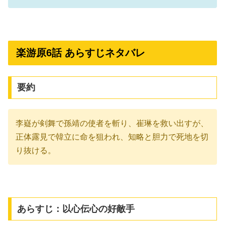
楽游原6話 あらすじネタバレ
要約
李嶷が剣舞で孫靖の使者を斬り、崔琳を救い出すが、
正体露見で韓立に命を狙われ、知略と胆力で死地を切
り抜ける。
あらすじ：以心伝心の好敵手