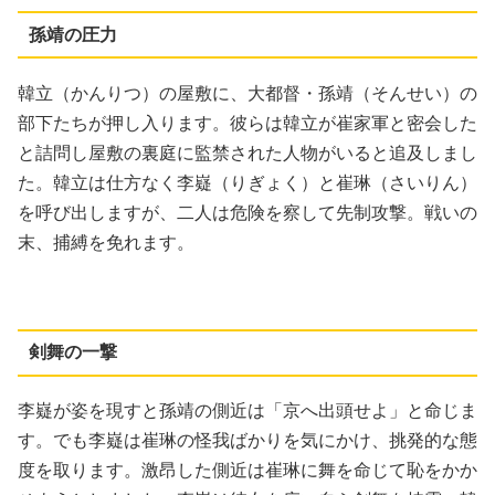
孫靖の圧力
韓立（かんりつ）の屋敷に、大都督・孫靖（そんせい）の
部下たちが押し入ります。彼らは韓立が崔家軍と密会した
と詰問し屋敷の裏庭に監禁された人物がいると追及しまし
た。韓立は仕方なく李嶷（りぎょく）と崔琳（さいりん）
を呼び出しますが、二人は危険を察して先制攻撃。戦いの
末、捕縛を免れます。
剣舞の一撃
李嶷が姿を現すと孫靖の側近は「京へ出頭せよ」と命じま
す。でも李嶷は崔琳の怪我ばかりを気にかけ、挑発的な態
度を取ります。激昂した側近は崔琳に舞を命じて恥をかか