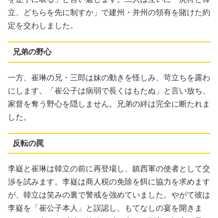
立、どちらを先に制すか」で建州・并州の領有を賭けた約
定を交わしました。
兄弟の野心
一方、崔琳の兄・三郎は妹の動きを怪しみ、苛立ちを露わ
にします。「崔公子は病弱で長くはもたぬ」と言い放ち、
家督を奪う野心を隠しません。兄弟の絆は完全に断たれま
した。
反転の罠
李嶷と崔琳は韓立の前に再登場し、鎮西軍の使者として交
渉を試みます。李嶷は商人税の免除を餌に協力を求めます
が、韓立は笑みの裏で警戒を強めていました。やがて彼は
李嶷を「崔公子本人」と誤認し、もてなしの宴を開きま