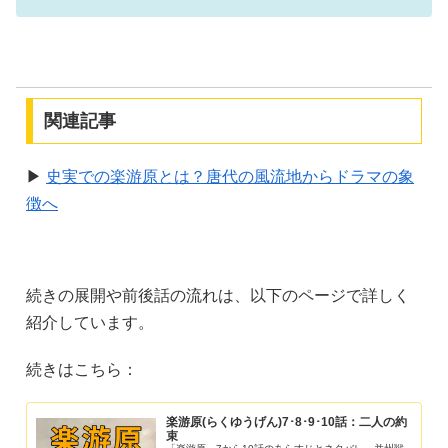
関連記事
▶
史実での楽游原とは？唐代の風流地からドラマの象
徴へ
続きの展開や前後話の流れは、以下のページで詳しく
紹介しています。
続きはこちら：
楽游原(らくゆうげん)7･8･9･10話：二人の約
束