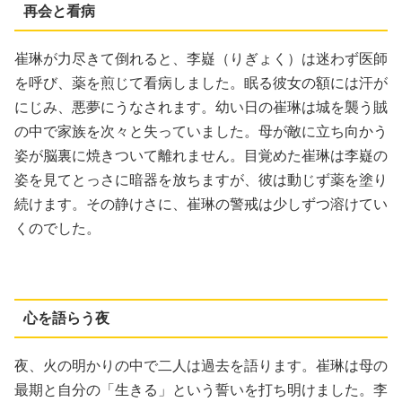
再会と看病
崔琳が力尽きて倒れると、李嶷（りぎょく）は迷わず医師
を呼び、薬を煎じて看病しました。眠る彼女の額には汗が
にじみ、悪夢にうなされます。幼い日の崔琳は城を襲う賊
の中で家族を次々と失っていました。母が敵に立ち向かう
姿が脳裏に焼きついて離れません。目覚めた崔琳は李嶷の
姿を見てとっさに暗器を放ちますが、彼は動じず薬を塗り
続けます。その静けさに、崔琳の警戒は少しずつ溶けてい
くのでした。
心を語らう夜
夜、火の明かりの中で二人は過去を語ります。崔琳は母の
最期と自分の「生きる」という誓いを打ち明けました。李