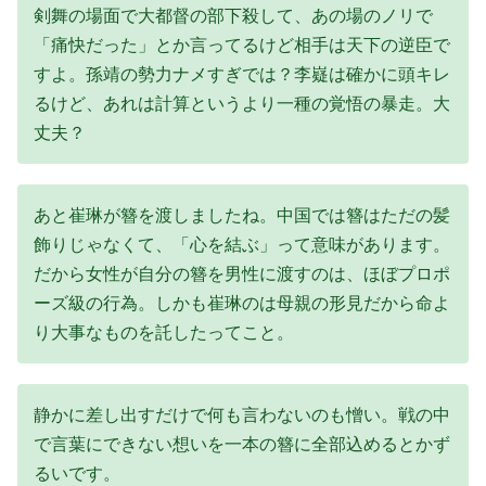
剣舞の場面で大都督の部下殺して、あの場のノリで
「痛快だった」とか言ってるけど相手は天下の逆臣で
すよ。孫靖の勢力ナメすぎでは？李嶷は確かに頭キレ
るけど、あれは計算というより一種の覚悟の暴走。大
丈夫？
あと崔琳が簪を渡しましたね。中国では簪はただの髪
飾りじゃなくて、「心を結ぶ」って意味があります。
だから女性が自分の簪を男性に渡すのは、ほぼプロポ
ーズ級の行為。しかも崔琳のは母親の形見だから命よ
り大事なものを託したってこと。
静かに差し出すだけで何も言わないのも憎い。戦の中
で言葉にできない想いを一本の簪に全部込めるとかず
るいです。