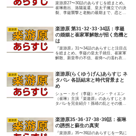
楽游原27〜30話のあらすじを総まとめ。
崔琳救出、洛陽返還、皇太子擁立での決
裂、李嶷襲撃と老鮑の最期まで、恋と権
力が大きく動く転換点を分かりやすく振
り返ります。
楽游原 第31･32･33･34話：李嶷
楽游原
の婚姻と崔家軍解散が招く危機と
は
『楽游原』31〜34話のあらすじと注目点
を総まとめ。李嶷の皇太子就任、崔家軍
解散、新皇帝の不信、崔倚への濡れ衣な
ど政治劇が加速します。物語の緊張感を
深める皇帝の恐れや軍閥問題も歴史背景
と合わせて解説します。
楽游原(らくゆうげん)あらすじ ネ
楽游原
タバレ 各話結末と時代背景まと
め
シュー・カイ（李嶷）×ジン・ティエン
（崔琳）主演『楽遊原』のあらすじとネ
タバレを完全紹介！孫靖の乱とその後の
動乱を、対等な愛と知力で乗り越える英
雄と女傑の物語。李嶷と崔琳の魅力、顧
宰相・柳承鋒の陰謀、迷惑な脇役キャ
楽游原35･36･37･38･39話：崔琳
楽游原
ラ。そして感動の結末まで、ネタバレ見
の誘拐と蘇生の真実
所を徹底解説します！
『楽游原』35〜39話のあらすじを一気に