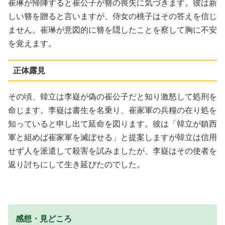
崔琳が帰陣すると崔公子が簪の喪失に気づきます。彼は新
しい簪を贈ると言いますが、侍女の桃子はその答えを信じ
ません。崔琳が意図的に簪を隠したことを察して胸に不安
を覚えます。
正体露見
その頃、韓立は李嶷が偽の崔公子だと知り激怒して処刑を
命じます。李嶷は書生を名乗り、崔家軍の兵糧の在り処を
知っていると申し出て延命を図ります。彼は「韓立が鎮西
軍と組めば崔家軍を滅ぼせる」と提案しますが韓立は信用
せず人を派遣して殺害を試みましたが、李嶷はその使者を
返り討ちにして生き延びたのでした。
感想・見どころ