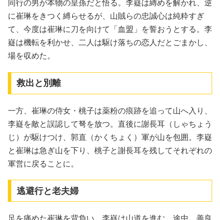
同行の男が本物の皇孫だと悟る。李嶷は縛めを解かれ、逆
に崔琳をきつく縛らせるが、山賊らの忠誠心は純粋すぎ
て、今度は崔琳に刀を向けて「血盟」を誓おうとする。李
嶷は機転を利かせ、二人は駆け落ちの恋人だとごまかし、
場を収めた。
救出と別離
一方、崔琳の侍女・桃子は薬粉の痕跡を追って山へ入り、
李嶷を敵と誤認して弩を放つ。直後に謝長耳（しゃちょう
じ）が駆けつけ、郭直（かくちょく）軍が山を包囲。李嶷
と崔琳は急ぎ山を下り、桃子と謝長耳を残してそれぞれの
軍営に戻ることに。
逃避行と老夫婦
足を痛めた崔琳を背負い、李嶷は山道を進む。途中、善良