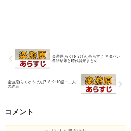
楽游原(らくゆうげん)あらすじ ネタバレ
各話結末と時代背景まとめ
楽游原(らくゆうげん)7･8･9･10話：二人
の約束
コメント