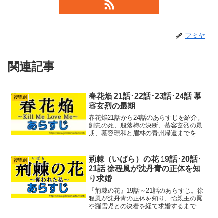
フミヤ
関連記事
春花焔 21話･22話･23話･24話 慕
復讐劇
容玄烈の最期
春花焔21話から24話のあらすじを紹介。
劉忠の死、殷落梅の決断、慕容玄烈の最
期、慕容璟和と眉林の青州帰還までをま
とめています。
荊棘（いばら）の花 19話･20話･
復讐劇
21話 徐程風が沈丹青の正体を知
り求婚
『荊棘の花』19話～21話のあらすじ。徐
程風が沈丹青の正体を知り、怡親王の罠
や羅雪児との決着を経て求婚するまでを
紹介。