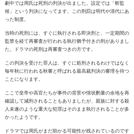
劇中では周氏は死刑の判決が出ました。設定では「斬監
候」という判決になってます。この刑罰は明代や清代にあ
った制度。
当時の死刑には、すぐに執行される即決刑と、一定期間の
監禁を経て再審査が行われる執行猶予付きの刑がありまし
た。ドラマの死刑は再審査つきの方です。
この判決を受けた罪人は、すぐに処刑されるわけではなく
毎年秋に行われる秋審と呼ばれる最高裁判決の審理を待つ
ことになります。
ここで皇帝や高官たちが事件の背景や情状酌量の余地を再
確認して減刑されることもありましたが、親族に対する殺
人未遂のような重大な犯罪はそのまま執行されることが多
かったようです。
ドラマでは周氏がまだ助かる可能性が残されているのです