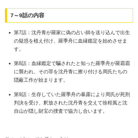
7～9話の内容
第7話：沈丹青が羅家に偽の占い師を送り込んで出生
の疑惑を植え付け、羅季舟に血縁鑑定を始めさせま
す。
第8話：血縁鑑定で騙されたと知った羅季舟が羅霜霜
に襲われ、その罪を沈丹青に擦り付ける周氏たちの
隠蔽工作が始まります。
第9話：生存していた羅季舟の暴露により周氏が死刑
判決を受け、釈放された沈丹青を交えて徐程風と沈
自山が隠し財宝の捜査で協力し合います。