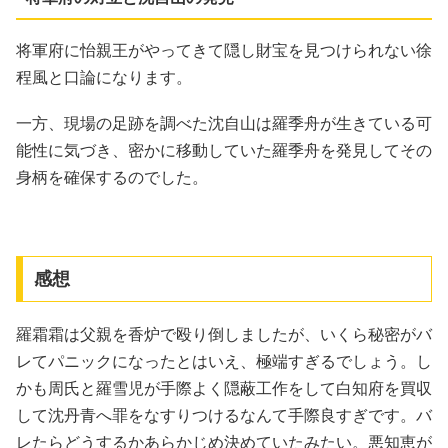
将軍府に怡親王がやってきて隠し財宝を見つけられない徐
程風と口論になります。
一方、現場の足跡を調べた沈自山は羅季舟が生きている可
能性に気づき、密かに移動していた羅季舟を発見してその
身柄を確保するのでした。
感想
羅霜霜は父親を香炉で殴り倒しましたが、いくら秘密がバ
レてパニックになったとはいえ、極端すぎるでしょう。し
かも周氏と羅雪児が手際よく隠蔽工作をして白知府を買収
して沈丹青へ罪をなすりつけるなんて手際良すぎです。バ
レたらどうするかあらかじめ決めていたみたい。悪知恵が