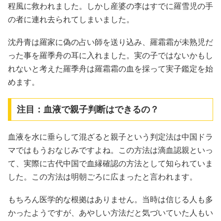
程風に救われました。しかし産婆の李はすでに羅雪児の手
の者に連れ去られてしまいました。
沈丹青は羅家に偽の占い師を送り込み、羅霜霜が未熟児だ
った事を羅季舟の耳に入れました。実の子ではないかもし
れないと考えた羅季舟は羅霜霜の血を採って実子鑑定を始
めます。
注目：血液で親子判断はできるの？
血液を水に垂らして混ざると親子という判定法は中国ドラ
マではもうおなじみですよね。この方法は滴血認親といっ
て、実際に古代中国で血縁確認の方法として知られていま
した。この方法は明朝ごろに広まったと言われます。
もちろん医学的な根拠はありません。当時は信じる人も多
かったようですが、あやしい方法だと気づいていた人もい