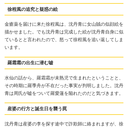
徐程風の追究と疑惑の絵
金瘡薬を届けに来た徐程風は、沈丹青に女山賊の似顔絵を
描かせました。でも沈丹青は完成した絵が沈丹青自身に似
ているとと言われたので、怒って徐程風を追い返してしま
います。
羅霜霜の出生に潜む嘘
水仙の話から、羅霜霜が未熟児で生まれたということと、
その時期に羅季舟が不在だった事実が判明しました。沈丹
青は周氏が嘘をついて羅愛蓮を陥れたのだと気づきます。
産婆の行方と誕生日を襲う罠
沈丹青は産婆の李を探す途中で詐欺師に絡まれますが、徐