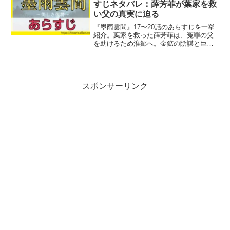
すじネタバレ：薛芳菲が葉家を救
い父の真実に迫る
『墨雨雲間』17〜20話のあらすじを一挙
紹介。葉家を救った薛芳菲は、冤罪の父
を助けるため淮郷へ。金鉱の陰謀と巨大
な利権に挑む物語の核心を解説します。
スポンサーリンク