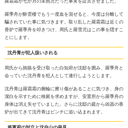
羅霜霜が七か月の未熟児だった事実を証言させました。
羅季舟が酔雲楼でもう一度血を混ぜると、今度は分離して
騙されていた事に気づきます。取り乱した羅霜霜は近くの
香炉で羅季舟を叩きつけ、周氏と羅雪児はこの事を隠すこ
とにします。
沈丹青が犯人扱いされる
周氏から賄賂を受け取った白知府が沈邸を囲み、羅季舟と
会っていた沈丹青を犯人として連行しようとします。
沈丹青は羅霜霜の腕輪に擦り傷があることに気づき、身の
潔白を示すために検屍を求めますが、安置所から羅季舟の
身体は消え失せていました。さらに沈邸の庭から凶器の香
炉が出てきて沈丹青はピンチに追い込まれます。
将軍府の対立と沈自山の発見