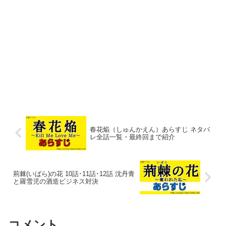
春花焔（しゅんかえん）あらすじ ネタバ
レ全話一覧・最終回まで紹介
荊棘(いばら)の花 10話･11話･12話 沈丹青
と羅雪児の酒造ビジネス対決
コメント