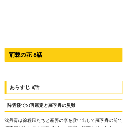
荊棘の花 8話
あらすじ 8話
酔雲楼での再鑑定と羅季舟の災難
沈丹青は徐程風たちと産婆の李を救い出して羅季舟の前で