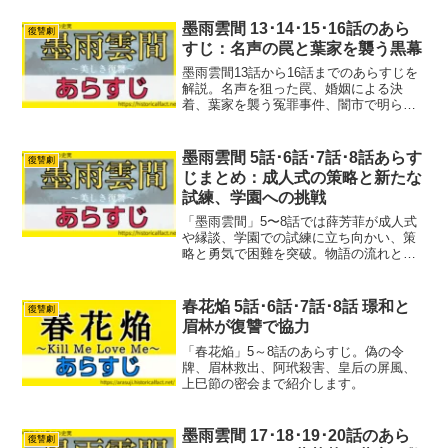
墨雨雲間 13･14･15･16話のあら
復讐劇
すじ：名声の罠と葉家を襲う黒幕
墨雨雲間13話から16話までのあらすじを
解説。名声を狙った罠、婚姻による決
着、葉家を襲う冤罪事件、闇市で明らか
になる黒幕の存在まで、物語の転換点を
分かりやすくまとめています。
墨雨雲間 5話･6話･7話･8話あらす
復讐劇
じまとめ：成人式の策略と新たな
試練、学園への挑戦
「墨雨雲間」5〜8話では薛芳菲が成人式
や縁談、学園での試練に立ち向かい、策
略と勇気で困難を突破。物語の流れと時
代背景、主要な登場人物の成長や絆をわ
かりやすく解説します。ドラマの見どこ
ろを総まとめ。
春花焔 5話･6話･7話･8話 璟和と
復讐劇
眉林が復讐で協力
「春花焔」5～8話のあらすじ。偽の令
牌、眉林救出、阿玳殺害、皇后の屏風、
上巳節の密会まで紹介します。
墨雨雲間 17･18･19･20話のあら
復讐劇