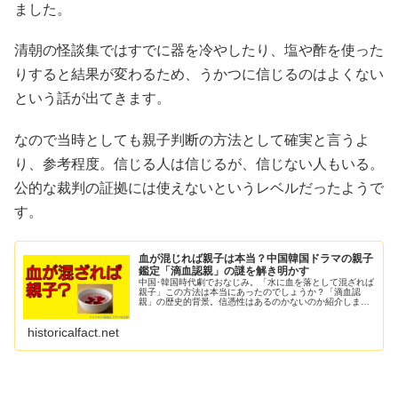
ました。
清朝の怪談集ではすでに器を冷やしたり、塩や酢を使った
りすると結果が変わるため、うかつに信じるのはよくない
という話が出てきます。
なので当時としても親子判断の方法として確実と言うよ
り、参考程度。信じる人は信じるが、信じない人もいる。
公的な裁判の証拠には使えないというレベルだったようで
す。
血が混じれば親子は本当？中国韓国ドラマの親子
鑑定「滴血認親」の謎を解き明かす
中国･韓国時代劇でおなじみ。「水に血を落として混ざれば
親子」この方法は本当にあったのでしょうか？「滴血認
親」の歴史的背景。信憑性はあるのかないのか紹介しま
す。
historicalfact.net