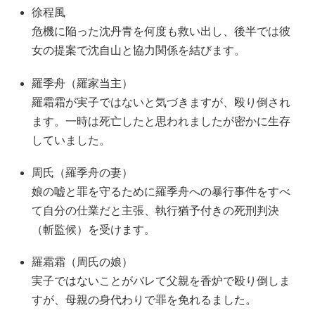
徐程風
危機に陥った沈丹青を何度も救い出し、後半では彼
女の提案で沈自山と協力関係を結びます。
羅季舟（羅家当主）
羅霜霜が実子ではないと気づきますが、殴り倒され
ます。一時は死亡したと思われましたが密かに生存
していました。
周氏（羅季舟の妻）
娘の嘘と罪を守るために羅季舟への暴行事件をすべ
て自分の仕業だと主張、執行猶予付きの死刑判決
（斬監候）を受けます。
羅霜霜（周氏の娘）
実子ではないことがバレて父親を香炉で殴り倒しま
すが、母親の身代わりで罪を免れるました。