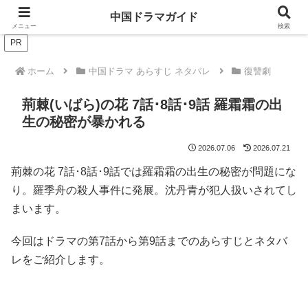
ドラマは歴史を知るともっと面白い！
中国ドラマガイド
メニュー
検索
PR
ホーム
中国ドラマ あらすじ ネタバレ
復讐劇
荊棘(いばら)の花 7話･8話･9話 羅霜霜の出
生の秘密が暴かれる
2026.07.06
2026.07.21
荊棘の花 7話･8話･9話では羅霜霜の出生の秘密が問題にな
り。羅季舟の殺人事件に発展。沈丹青が犯人扱いされてし
まいます。
今回はドラマの第7話から第9話までのあらすじとネタバ
レをご紹介します。