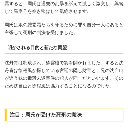
露すると、周氏は過去の乱暴を訴えて激しく激突し、興奮
して羅季舟を突き飛ばして気絶させます。
周氏は娘の羅霜霜たちを守るために罪を自分一人にあると
主張して死刑の判決を受けました。
明かされる目的と新たな同盟
沈丹青は釈放され、酔雲楼で宴を開かれました。すると沈
丹青は徐程風が探している宮廷の隠し財宝と、兄の沈自山
が追う妹の毒殺未遂事件の犯人が同一だといいます。その
ため沈自山と徐程風は協力することになるのでした。
注目：周氏が受けた死刑の意味